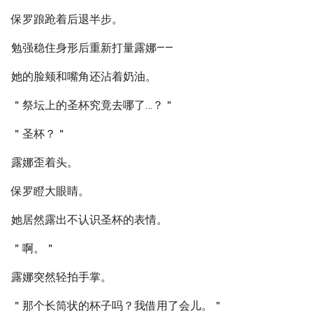
保罗踉跄着后退半步。
勉强稳住身形后重新打量露娜——
她的脸颊和嘴角还沾着奶油。
＂祭坛上的圣杯究竟去哪了…？＂
＂圣杯？＂
露娜歪着头。
保罗瞪大眼睛。
她居然露出不认识圣杯的表情。
＂啊。＂
露娜突然轻拍手掌。
＂那个长筒状的杯子吗？我借用了会儿。＂