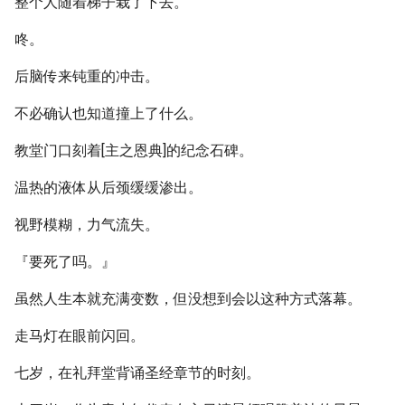
整个人随着梯子栽了下去。
咚。
后脑传来钝重的冲击。
不必确认也知道撞上了什么。
教堂门口刻着[主之恩典]的纪念石碑。
温热的液体从后颈缓缓渗出。
视野模糊，力气流失。
『要死了吗。』
虽然人生本就充满变数，但没想到会以这种方式落幕。
走马灯在眼前闪回。
七岁，在礼拜堂背诵圣经章节的时刻。