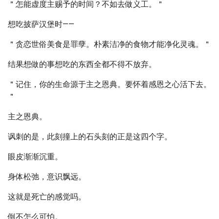
＂怎能虚度主赐予的时间？不如去做义工。＂
想吃披萨汉堡时——
＂贪恋世俗美食是罪孽。朴素洁净的食物才能净化灵魂。＂
结果想做的事想吃的东西全都不得不放弃。
＂记住，你的生命源于主之恩典。要怀着感恩之心活下去。
＂
主之恩典。
讽刺的是，此刻撞上的石头刻的正是这四个字。
眼皮渐渐沉重。
身体松弛，意识飘远。
这就是死亡的感觉吗。
倒不怎么可怕。