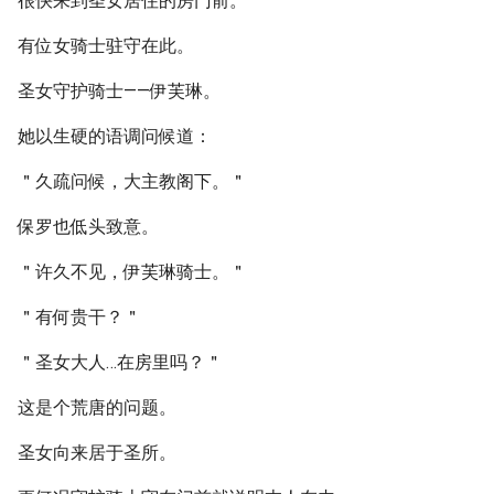
很快来到圣女居住的房门前。
有位女骑士驻守在此。
圣女守护骑士——伊芙琳。
她以生硬的语调问候道：
＂久疏问候，大主教阁下。＂
保罗也低头致意。
＂许久不见，伊芙琳骑士。＂
＂有何贵干？＂
＂圣女大人…在房里吗？＂
这是个荒唐的问题。
圣女向来居于圣所。