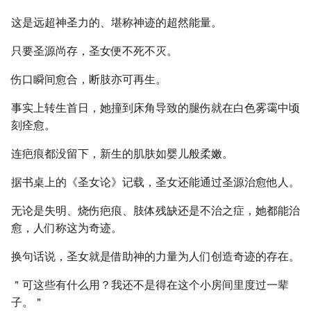
这是远超神圣力的、堪称神迹的超然能量。
只要圣源尚存，圣女便不死不灭。
伤口瞬间愈合，断肢亦可再生。
事实上转生首日，她撞到床角导致的腿伤就在白色雾霭中顷
刻痊愈。
连疤痕都没留下，新生的肌肤如婴儿般柔嫩。
据书桌上的《圣女论》记载，圣女还能通过圣源治愈他人。
无论是失明、烧伤疤痕、肢体残缺还是不治之症，她都能治
愈，人们称这为奇迹。
换句话说，圣女就是借助神的力量为人们创造奇迹的存在。
＂可这些有什么用？我还不是得在这个小房间里度过一辈
子。＂