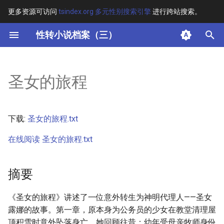
更多资源可访问
tsindex.org 多元性别搜索引擎
进行跨站搜索。
键
性转小说档案（三）
入
摘要
以
圣女的旅程
开
其他信息
始
正文
下载:
圣女的旅程.txt
搜
在线阅读 圣女的旅程.txt
索
摘要
《圣女的旅程》讲述了一位意外转生为神明代理人——圣女
露娜的故事。第一章，原本身为公务员的少女在教堂清理屋
顶积雪时意外坠落身亡，她回顾往昔：幼年受母亲牧师身份