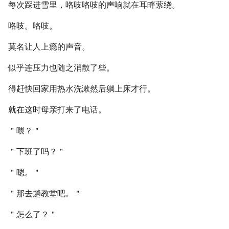
每次踩进雪里，咯吱咯吱的声响就在耳畔萦绕。
咯吱。咯吱。
莫名让人上瘾的声音。
似乎连压力也随之消散了些。
得赶快回家用热水洗漱然后躺上床才行。
就在这时母亲打来了电话。
＂喂？＂
＂下班了吗？＂
＂嗯。＂
＂那去趟教堂吧。＂
＂怎么了？＂