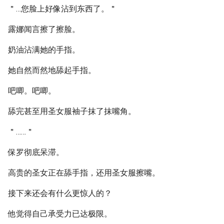
＂…您脸上好像沾到东西了。＂
露娜闻言擦了擦脸。
奶油沾满她的手指。
她自然而然地舔起手指。
吧唧。吧唧。
舔完甚至用圣女服袖子抹了抹嘴角。
＂……＂
保罗彻底呆滞。
高贵的圣女正在舔手指，还用圣女服擦嘴。
接下来还会有什么更惊人的？
他觉得自己承受力已达极限。