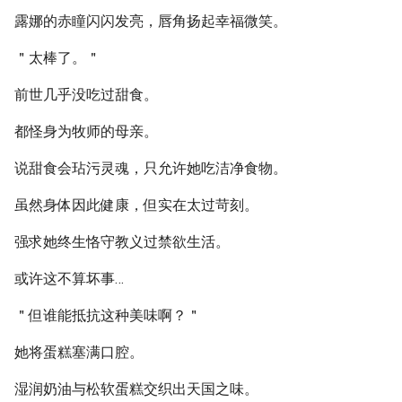
露娜的赤瞳闪闪发亮，唇角扬起幸福微笑。
＂太棒了。＂
前世几乎没吃过甜食。
都怪身为牧师的母亲。
说甜食会玷污灵魂，只允许她吃洁净食物。
虽然身体因此健康，但实在太过苛刻。
强求她终生恪守教义过禁欲生活。
或许这不算坏事…
＂但谁能抵抗这种美味啊？＂
她将蛋糕塞满口腔。
湿润奶油与松软蛋糕交织出天国之味。