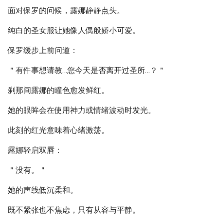
面对保罗的问候，露娜静静点头。
纯白的圣女服让她像人偶般娇小可爱。
保罗缓步上前问道：
＂有件事想请教…您今天是否离开过圣所…？＂
刹那间露娜的瞳色愈发鲜红。
她的眼眸会在使用神力或情绪波动时发光。
此刻的红光意味着心绪激荡。
露娜轻启双唇：
＂没有。＂
她的声线低沉柔和。
既不紧张也不焦虑，只有从容与平静。