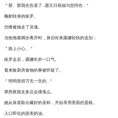
＂那、那我先告退了…愿主日祝福与您同在…＂
鞠躬转身的保罗。
仿佛被抽走了灵魂。
当他拖着脚步离开时，身后传来露娜轻快的送别：
＂路上小心。＂
保罗走后，露娜长舒一口气。
看来偷厨房食物的事被怀疑了。
＂明明觉得万无一失的…＂
果然夜路走多总会撞鬼么。
她从床底取出藏好的圣杯，开始享用里面的蛋糕。
入口即化的甜美奶油。