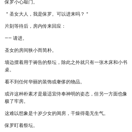
保罗小心敲门。
＂圣女大人，我是保罗。可以进来吗？＂
片刻等待后，房内传来回应：
—— 请进。
圣女的房间狭小而简朴。
墙边摆着用于祷告的祭坛，除此之外就只有一张木床和小书
桌。
看不到任何华丽的装饰或奢侈的物品。
或许这种朴素才是最适宜侍奉神明的姿态，但另一方面也像
极了牢房。
这难以想象是十岁少女的闺房，干燥得毫无生气。
保罗盯着祭坛。