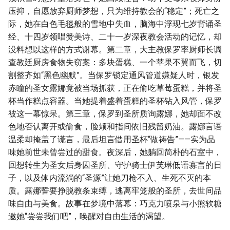
压抑，自愿放弃厨师梦想，只为维持教会的“稳定”；死亡之
际，她在白色毛毯般的雪地中失血，脑海中浮现七岁背诵圣
经、十四岁领唱赞美诗、二十一岁深夜教会活动的记忆，却
没料想以这样的方式谢幕。第二章，大主教保罗率厨师长调
查教廷厨房食物失窃案：多块蛋糕、一个苹果不翼而飞，切
割整齐如“黑色幽默”。当保罗锁定通风管道嫌疑人时，银发
赤瞳的圣女露娜竟被当场抓获，正在偷吃草莓蛋糕，并将圣
杯当作糕点容器。当她提着盛着蛋糕的圣杯钻入风管，保罗
被这一幕惊呆。第三章，保罗到圣所质询露娜，她却面不改
色地否认离开或偷食，脸颊和指间依旧残留奶油。露娜言语
温柔却掩盖了谎言，最后坦言借用圣杯“做祷告”——实为品
味她前世未曾尝过的甜食。夜深后，她躺回简朴的石室中，
回想转生为圣女后身囚圣所、守护骑士伊芙琳低语寡言的日
子，以及体内流淌的“圣源”让她刀枪不入、生死不灭的本
质。露娜誓要挣脱教条束缚，逃离牢笼般的圣所，去世间品
味自由与美食。故事在梦境中落幕：巧克力喷泉与小熊软糖
邀她“尝尝我们吧”，唤醒对自由生活的渴望。