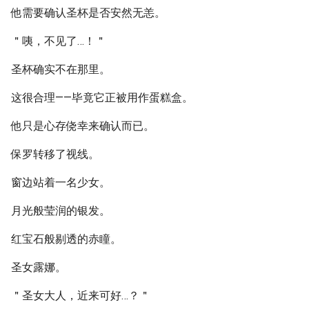
他需要确认圣杯是否安然无恙。
＂咦，不见了…！＂
圣杯确实不在那里。
这很合理——毕竟它正被用作蛋糕盒。
他只是心存侥幸来确认而已。
保罗转移了视线。
窗边站着一名少女。
月光般莹润的银发。
红宝石般剔透的赤瞳。
圣女露娜。
＂圣女大人，近来可好…？＂