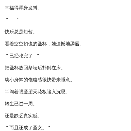
幸福得浑身发抖。
＂……＂
快乐总是短暂。
看着空空如也的圣杯，她遗憾地舔唇。
＂已经吃完了…＂
把圣杯放回祭坛后扑倒在床。
幼小身体的饱腹感很快带来睡意。
半阖着眼凝望天花板陷入沉思。
转生已过一周。
还是缺乏真实感。
＂而且还成了圣女。＂