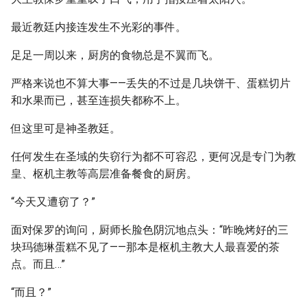
最近教廷内接连发生不光彩的事件。
足足一周以来，厨房的食物总是不翼而飞。
严格来说也不算大事——丢失的不过是几块饼干、蛋糕切片
和水果而已，甚至连损失都称不上。
但这里可是神圣教廷。
任何发生在圣域的失窃行为都不可容忍，更何况是专门为教
皇、枢机主教等高层准备餐食的厨房。
“今天又遭窃了？”
面对保罗的询问，厨师长脸色阴沉地点头：“昨晚烤好的三
块玛德琳蛋糕不见了——那本是枢机主教大人最喜爱的茶
点。而且…”
“而且？”