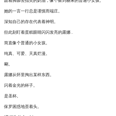
踮着脚舔去指尖的奶油，像个偷到糖果的普通小女孩。
她的一言一行总是谨慎而端庄。
深知自己的存在代表着神明。
但此刻盯着蛋糕眼睛闪闪发亮的露娜…
简直像个普通的小女孩。
纯真、可爱、天真烂漫。
唰。
露娜从怀里掏出某样东西。
闪着金光的杯子。
是圣杯。
保罗困惑地歪着头。