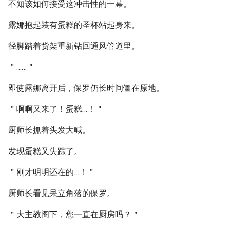
不知该如何接受这冲击性的一幕。
露娜抱起装有蛋糕的圣杯站起身来。
径脚踏着货架重新钻回通风管道里。
＂……＂
即使露娜离开后，保罗仍长时间僵在原地。
＂啊啊又来了！蛋糕…！＂
厨师长抓着头发大喊。
发现蛋糕又失踪了。
＂刚才明明还在的…！＂
厨师长看见呆立角落的保罗。
＂大主教阁下，您一直在厨房吗？＂