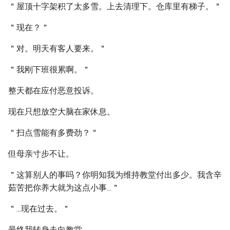
＂屋顶十字架积了太多雪。上去清理下。仓库里有梯子。＂
＂现在？＂
＂对。明天有客人要来。＂
＂我刚下班很累啊。＂
整天都在应付恶意投诉。
现在只想放空大脑在家休息。
＂扫点雪能有多费劲？＂
但母亲寸步不让。
＂这算别人的事吗？你明知我为维持教堂付出多少。我含辛
茹苦把你养大就为这点小事...＂
＂...现在过去。＂
最终我转身走向教堂。