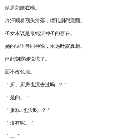
保罗如鲠在喉。
冷汗顺着额头滑落，瞳孔剧烈震颤。
圣女本该是最纯洁神圣的存在。
她的话语等同神谕，永远吐露真相。
但此刻露娜说谎了。
面不改色地。
＂厨、厨房也没去过吗…？＂
＂是的。＂
＂蛋糕…也没吃…？＂
＂没有呢。＂
＂……＂