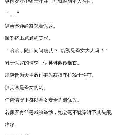
更何况守护骑士守在门前就说明本人在内。
＂……＂
伊芙琳静静凝视着保罗。
保罗挤出尴尬的笑容。
＂哈哈，随口问问确认下…能觐见圣女大人吗？＂
对于保罗的请求，伊芙琳微微颔首。
即便贵为大主教也要先获得守护骑士许可。
伊芙琳是圣女的剑。
任何情况下都以圣女安全为最优先。
若保罗有丝毫威胁举动，她会毫不犹豫斩下其头颅。
咚咚。