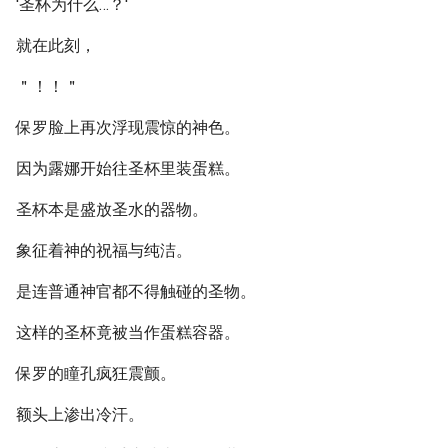
'圣杯为什么…？'
就在此刻，
＂！！＂
保罗脸上再次浮现震惊的神色。
因为露娜开始往圣杯里装蛋糕。
圣杯本是盛放圣水的器物。
象征着神的祝福与纯洁。
是连普通神官都不得触碰的圣物。
这样的圣杯竟被当作蛋糕容器。
保罗的瞳孔疯狂震颤。
额头上渗出冷汗。