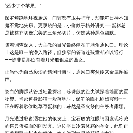
“还少了个苹果。”
保罗烦躁地环视厨房。门窗都有卫兵把守，却能每日神不知
鬼不觉地失窃。更蹊跷的是，小偷似乎格外讲究——蛋糕总
是被整齐切走完美的三角形切片，仿佛某种黑色幽默。
随着调查深入，大主教的目光最终停在了墙角通风口。理论
上这是唯一的潜入路径，但狭窄的管道连孩童都难以通行
——除非是那位有着月光般银发的圣女。
正当他为自己亵渎的猜测忏悔时，通风口突然传来金属摩擦
声。
瓷白的脚踝从管道轻盈探出，珍珠般的趾尖试探着墙面的置
物架。当那道身影猫一般落地时，保罗的瞳孔剧烈震颤——
正在哼着歌偷吃草莓蛋糕的，赫然是圣火祭的主祭者露娜。
月光透过彩窗洒在她的银发上，宝石般的红眼睛因发现冷藏
的祭典蛋糕而闪闪发亮。这位平日冷若冰霜的圣女，此刻正