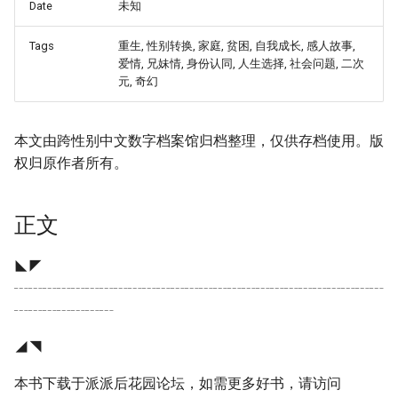
Date
未知
Tags
重生, 性别转换, 家庭, 贫困, 自我成长, 感人故事,
爱情, 兄妹情, 身份认同, 人生选择, 社会问题, 二次
元, 奇幻
本文由跨性别中文数字档案馆归档整理，仅供存档使用。版
权归原作者所有。
正文
◣◤
┄┄┄┄┄┄┄┄┄┄┄┄┄┄┄┄┄┄┄┄┄┄┄┄┄┄
┄┄┄┄┄┄┄
◢◥
本书下载于派派后花园论坛，如需更多好书，请访问