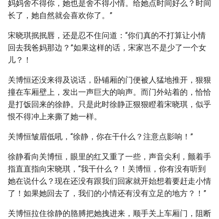
妈妈舍不得你，她也是舍不得小情。给她点时间好么？时间
长了，她自然就会喜欢你了。”
宋晓琪抿抿唇，还是忍不住问道：“你们真的不打算让小情
回去我爸妈那边？”如果这样的话，宋家岂不是少了一个女
儿？！
关博恒还没来得及说话，卧铺厢的门便被人猛地推开，狠狠
撞在车厢壁上，发出一声巨大的响声。而门外站着的，恰恰
是打饭回来的徐静。只是此时徐静正狠狠瞪着宋晓琪，似乎
恨不得冲上来撕了她一样。
关博恒皱眉低吼，“徐静，你在干什么？注意点影响！”
徐静看向关博恒，眼里的红又重了一些，声音尖利，颤着手
指直直指向宋晓琪，“我干什么？！关博恒，你有没有听到
她在说什么？现在还没有跟我们回家就开始想着要赶走小情
了！如果她回去了，我们的小情还有没有立足的地方？！”
关博恒拉住徐静的胳膊把她拽进来，顺手关上车厢门，阻断