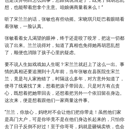
也是没弄明白怎么回事，您跟我说清楚了，既免了我胡思乱
想，也能帮着您拿个主意。咱娘俩商量着来么！”
听了宋兰兰的话，张敏也有些动摇。宋晓琪只眨巴着眼睛看
着张敏，一脸认真。
张敏看着女儿渴望的眼神，终于还是咬了咬牙，把这一切都
说了出来。兰兰说得对，知道了真相也免得她再胡思乱想
了，顺便也消除了孩子心里的疑虑。
要不说人生如戏戏如人生呢？宋兰兰就赶上了这么一出。事
情的真相还要追溯到十几年前，当年张敏在县医院生宋兰
兰，竟是与人家抱错了，时隔这么多年，对方意外知道了，
便寻了线索找了来，想着把孩子带回去。只是对方有点贪
心，既想着把她带回去，还想着把另外一个依旧留在身边。
这次来，便是想着跟他们一家商量这件事。
“兰兰，你放心，妈绝对不会让他们把你带走！虽然他们家
是高门大户，可是你毕竟不是在他们身边长起来的，只怕你
去了日子反倒不好过！至于你哥哥，妈就是砸锅卖铁，也会