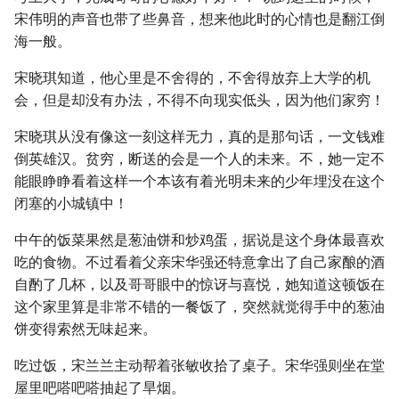
宋伟明的声音也带了些鼻音，想来他此时的心情也是翻江倒
海一般。
宋晓琪知道，他心里是不舍得的，不舍得放弃上大学的机
会，但是却没有办法，不得不向现实低头，因为他们家穷！
宋晓琪从没有像这一刻这样无力，真的是那句话，一文钱难
倒英雄汉。贫穷，断送的会是一个人的未来。不，她一定不
能眼睁睁看着这样一个本该有着光明未来的少年埋没在这个
闭塞的小城镇中！
中午的饭菜果然是葱油饼和炒鸡蛋，据说是这个身体最喜欢
吃的食物。不过看着父亲宋华强还特意拿出了自己家酿的酒
自酌了几杯，以及哥哥眼中的惊讶与喜悦，她知道这顿饭在
这个家里算是非常不错的一餐饭了，突然就觉得手中的葱油
饼变得索然无味起来。
吃过饭，宋兰兰主动帮着张敏收拾了桌子。宋华强则坐在堂
屋里吧嗒吧嗒抽起了旱烟。