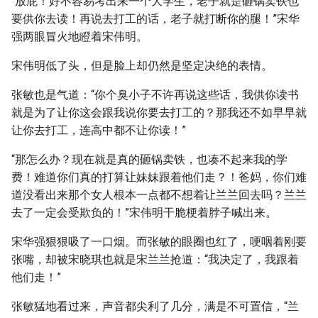
“放屁！好不容易考出来一个大学生，老子就是砸锅卖铁也
要供你去读！再说去打工的话，老子就打断你的腿！”宋华
强两眼冒火地瞪着宋伟明。
宋伟明低了头，但是脸上却仍然是坚定决绝的表情。
张敏也是气道：“你个臭小子不许再说这些话，我供你读书
就是为了让你这会跟我说你要去打工的？那我还不如早早就
让你去打工，连高中都不让你读！”
“那怎么办？现在就是真的砸锅卖铁，也凑不起来我的学
费！难道你们真的打算让妹妹跟着他们走？！爸妈，你们难
道没看出来那个女人根本一点都不想着让兰兰回去吗？兰兰
去了一定会受欺负的！”宋伟明干脆梗着脖子喊出来。
宋华强狠狠吸了一口烟。而张敏的眼圈也红了，哽咽着刚要
张嘴，却被宋晓琪也就是宋兰兰抢道：“我决定了，我跟着
他们走！”
张敏猛地看过来，声音都尖利了几分，满是不可置信，“兰