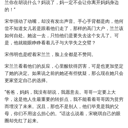
兰你在胡说什么？妈说了，妈一定不会让你离开妈妈身边
的！”
宋华强动了动嘴，却没有发出声音。手心手背都是肉，他何
尝不知道女儿若是跟着他们走了，那样的高门大户，兰兰该
如何自处。她这一去，只怕他们是要失去这个女儿了。可
是，他就能眼睁睁看着儿子与大学失之交臂？
宋伟明也是瞪着宋兰兰，脸上全都是不赞同。
宋兰兰看着他们的反应，心里酸软得厉害，可是也更加坚定
了她的决定。如果说之前的她还有些犹疑，那么现在她只会
更家坚定自己的选择。
“爸爸，妈妈，我没有胡说，我愿意去。哥哥一定要上大
学，这是他人生最重要的转折点，我不能看着哥哥因为贫穷
而埋没了未来。况且，那也不是别人，他们毕竟是我的父
母，你们不用这么担心的。”话这么说着，宋晓琪自己的眼
圈却先红了起来。