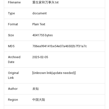
Filename
重生家和万事兴.txt
Type
document
Format
Plain Text
Size
4041755 bytes
MD5
706ea994141be54e07a46502b7f31a7c
Archived
2025-02-05
Date
Original
[Unknown link(update needed)]
Link
Author
未知
Region
中国大陆