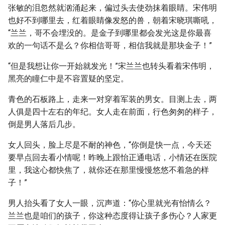
张敏的泪忽然就汹涌起来，偏过头去使劲抹着眼睛。宋伟明
也好不到哪里去，红着眼睛像发怒的兽，朝着宋晓琪嘶吼，
“兰兰，哥不会埋没的。是金子到哪里都会发光这是你最喜
欢的一句话不是么？你相信哥哥，相信我就是那块金子！”
“但是我想让你一开始就发光！”宋兰兰也转头看着宋伟明，
黑亮的瞳仁中是不容置疑的坚定。
青色的石板路上，走来一对穿着军装的男女。目测上去，两
人俱是四十左右的年纪。女人走在前面，行色匆匆的样子，
倒是男人落后几步。
女人回头，脸上尽是不耐的神色，“你倒是快一点，今天还
要早点回去看小情呢！昨晚上跟怡正通电话，小情还在医院
里，我这心都快焦了，就你还在那里慢慢悠悠不着急的样
子！”
男人抬头看了女人一眼，沉声道：“你心里就光有怡情么？
兰兰也是咱们的孩子，你这种态度得让孩子多伤心？人家更