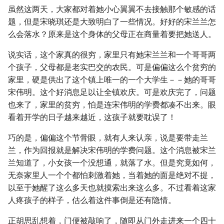
虽然这两天，大家都对着她小心翼翼不去接触那个敏感的话
题，但是宋晓琪还是大致明白了一些情况。好好的宋兰兰怎
么会落水？原来是这个身体的父母正在商量着要把她送人。
说实话，这个家真的很穷，家里只有她宋兰兰和一个哥哥两
个孩子，父母都是老实巴交的农民。可是偏偏这么个贫穷的
家里，硬是供出了这个镇上唯一的一个大学生－－她的哥哥
宋伟明。这个好消息足以让全镇欢庆。可是欢庆完了，问题
也来了，家里的贫穷，怕是连宋伟明的学费都凑不出来。眼
看着开学的日子越来越近，这孩子就要耽误了！
巧的是，偏偏这个节骨眼，就有人来认亲，说是要带走兰
兰，作为回报就是解决宋伟明的学费问题。这个消息被宋兰
兰知道了，小女孩一个没想通，就落了水。但是究竟如何，
无奈家里人一个个都怕刺激着她，当着她的面是绝对不提，
以至于她醒了这么多天也就摸索出来这么多。不过看着这家
人疼孩子的样子，估么着这件事倒是还有隐情。
正胡思乱想着，门便被敲响了，随即从门外走进来一个四十