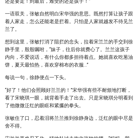
还是要走！到最后，难受的还是孩子！”
一语双关，张敏自然明白宋华强的意思。既然打算让孩子跟
着人家走，怎么还能老是拦着。只怕是人家就越发不待见兰
兰了。
想到这里，张敏打消了阻拦的念头，拉着宋兰兰的手交到徐
静手里，殷殷嘱咐，“妹子，往后你就费心了。兰兰这孩子
内向，不爱说话，有什么你都多担待着点。她就喜欢吃葱油
饼，夏天最怕热，喜欢穿棉布的衣服…”
每说一句，徐静便点一下头。
“好了！他们会照顾好兰兰的！”宋华强有些不耐烦地打断，
看了宋晓琪一眼，就背着手走了出去。只是宋晓琪分明看到
了他微微泛红的眼眶和紧攥的拳头。
张敏住了口，忍着泪将兰兰推到徐静身边，泛红的眼中尽是
舍不得。