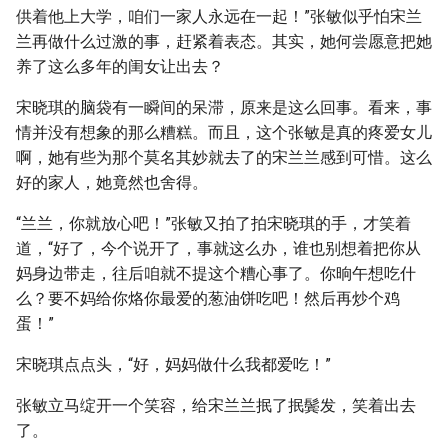
供着他上大学，咱们一家人永远在一起！”张敏似乎怕宋兰
兰再做什么过激的事，赶紧着表态。其实，她何尝愿意把她
养了这么多年的闺女让出去？
宋晓琪的脑袋有一瞬间的呆滞，原来是这么回事。看来，事
情并没有想象的那么糟糕。而且，这个张敏是真的疼爱女儿
啊，她有些为那个莫名其妙就去了的宋兰兰感到可惜。这么
好的家人，她竟然也舍得。
“兰兰，你就放心吧！”张敏又拍了拍宋晓琪的手，才笑着
道，“好了，今个说开了，事就这么办，谁也别想着把你从
妈身边带走，往后咱就不提这个糟心事了。你晌午想吃什
么？要不妈给你烙你最爱的葱油饼吃吧！然后再炒个鸡
蛋！”
宋晓琪点点头，“好，妈妈做什么我都爱吃！”
张敏立马绽开一个笑容，给宋兰兰抿了抿鬓发，笑着出去
了。