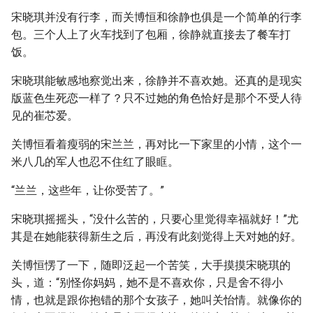
宋晓琪并没有行李，而关博恒和徐静也俱是一个简单的行李
包。三个人上了火车找到了包厢，徐静就直接去了餐车打
饭。
宋晓琪能敏感地察觉出来，徐静并不喜欢她。还真的是现实
版蓝色生死恋一样了？只不过她的角色恰好是那个不受人待
见的崔芯爱。
关博恒看着瘦弱的宋兰兰，再对比一下家里的小情，这个一
米八几的军人也忍不住红了眼眶。
“兰兰，这些年，让你受苦了。”
宋晓琪摇摇头，“没什么苦的，只要心里觉得幸福就好！”尤
其是在她能获得新生之后，再没有此刻觉得上天对她的好。
关博恒愣了一下，随即泛起一个苦笑，大手摸摸宋晓琪的
头，道：“别怪你妈妈，她不是不喜欢你，只是舍不得小
情，也就是跟你抱错的那个女孩子，她叫关怡情。就像你的