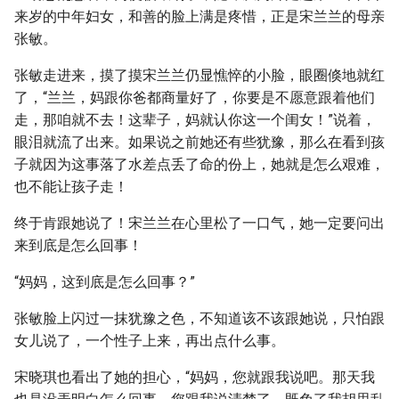
来岁的中年妇女，和善的脸上满是疼惜，正是宋兰兰的母亲
张敏。
张敏走进来，摸了摸宋兰兰仍显憔悴的小脸，眼圈倏地就红
了，“兰兰，妈跟你爸都商量好了，你要是不愿意跟着他们
走，那咱就不去！这辈子，妈就认你这一个闺女！”说着，
眼泪就流了出来。如果说之前她还有些犹豫，那么在看到孩
子就因为这事落了水差点丢了命的份上，她就是怎么艰难，
也不能让孩子走！
终于肯跟她说了！宋兰兰在心里松了一口气，她一定要问出
来到底是怎么回事！
“妈妈，这到底是怎么回事？”
张敏脸上闪过一抹犹豫之色，不知道该不该跟她说，只怕跟
女儿说了，一个性子上来，再出点什么事。
宋晓琪也看出了她的担心，“妈妈，您就跟我说吧。那天我