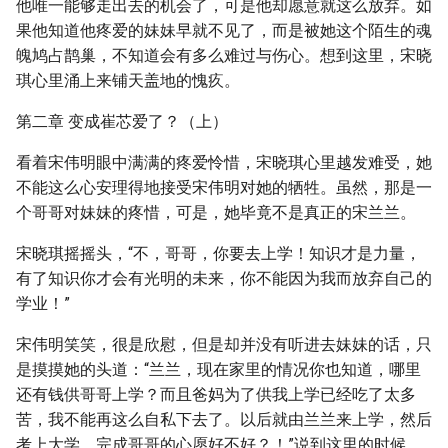
他唯一能够走出去的机会了，可是他却愿意就这么放弃。如
果他知道他疼爱的妹妹早就不见了，而是被她这个陌生的魂
魄鸠占鹊巢，不知道会有多么难过与伤心。想到这里，宋晓
琪心里涌上来铺天盖地的愧疚。
第二章 变成崔芯爱了？（上）
看着宋伟明眼中满满的疼爱怜惜，宋晓琪心里越发难受，她
不能这么心安理得地接受宋伟明对她的牺牲。虽然，那是一
个哥哥对妹妹的疼惜，可是，她毕竟不是真正的宋兰兰。
宋晓琪摇摇头，“不，哥哥，你要去上学！知识才是力量，
有了知识你才会有光明的未来，你不能因为我而放弃自己的
学业！”
宋伟明笑笑，很是欣慰，但是却并没有听进去妹妹的话，只
是摸摸她的头道：“兰兰，现在家里的情况你也知道，哪里
还有钱供哥哥上学？而且爸妈为了供我上学已经吃了太多
苦，我不能再这么自私下去了。以后就由兰兰来上学，然后
考上大学，完成哥哥的心愿好不好？！”说到这里的时候，