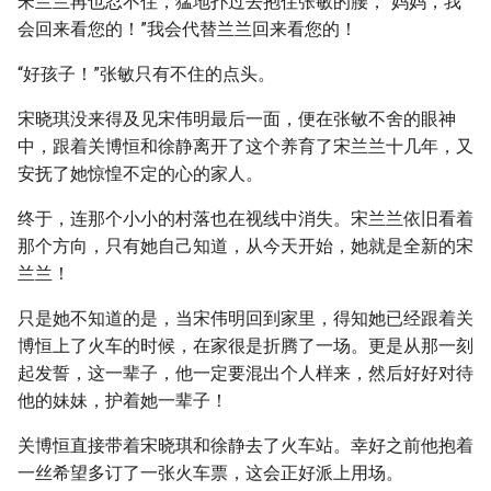
宋兰兰再也忍不住，猛地扑过去抱住张敏的腰，“妈妈，我
会回来看您的！”我会代替兰兰回来看您的！
“好孩子！”张敏只有不住的点头。
宋晓琪没来得及见宋伟明最后一面，便在张敏不舍的眼神
中，跟着关博恒和徐静离开了这个养育了宋兰兰十几年，又
安抚了她惊惶不定的心的家人。
终于，连那个小小的村落也在视线中消失。宋兰兰依旧看着
那个方向，只有她自己知道，从今天开始，她就是全新的宋
兰兰！
只是她不知道的是，当宋伟明回到家里，得知她已经跟着关
博恒上了火车的时候，在家很是折腾了一场。更是从那一刻
起发誓，这一辈子，他一定要混出个人样来，然后好好对待
他的妹妹，护着她一辈子！
关博恒直接带着宋晓琪和徐静去了火车站。幸好之前他抱着
一丝希望多订了一张火车票，这会正好派上用场。