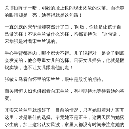
关博恒眸子一暗，刚毅的脸上也闪现出浓浓的失落。而徐静
的眼睛却是一亮，她等得就是这句话！
一直沉默的宋华强却突然开了口，“阿敏，你还是让孩子自
己做选择！不论兰兰做什么选择，爸都支持你！”这句话，
宋华强是对着宋兰兰说的。
手心手背都是肉，哪个都舍不得。儿子说得对，是金子到底
会发光的，他会尊重女儿的选择。只要女儿摇头，他就是砸
锅卖铁，也不让女儿跟着他们走！
张敏立马看向怀里的宋兰兰，眼中是殷切的期待。
而关博恒夫妇也俱都看向宋兰兰，有些期待地等待着她的答
案。
其实宋兰兰早就想好了，目前的情况，只有她跟着对方离开
这里，才是最佳的选择。毕竟她不是正主，这两天因为她落
水生病，加上这出认女风波，家里人都没有时间来注意她的