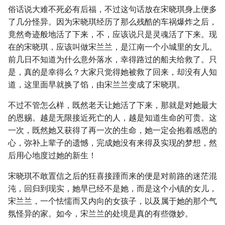
俗话说大难不死必有后福，不过这句话放在宋晓琪身上便多
了几分怪异。因为宋晓琪经历了那么残酷的车祸爆炸之后，
竟然奇迹般地活了下来，不，应该说只是灵魂活了下来。现
在的宋晓琪，应该叫做宋兰兰，是江南一个小城里的女儿。
前几日不知道为什么意外落水，幸得路过的船夫给救了。只
是，真的是幸得么？大家只觉得她被救了回来，却没有人知
道，这里面早就换了馅，由宋兰兰变成了宋晓琪。
不过不管怎么样，既然老天让她活了下来，那就是对她最大
的恩赐。越是无限接近死亡的人，越是知道生命的可贵。这
一次，既然她又获得了再一次的生命，她一定会抱着感恩的
心，弥补上辈子的遗憾，完成她没有来得及实现的梦想，然
后用心地度过她的新生！
宋晓琪不敢置信之后的狂喜接踵而来的便是对前路的迷茫混
沌，回归到现实，她早已经不是她，而是这个小镇的女儿，
宋兰兰，一个怯懦而又内向的女孩子，以及属于她的那个气
氛怪异的家。如今，宋兰兰的处境是真的有些微妙。