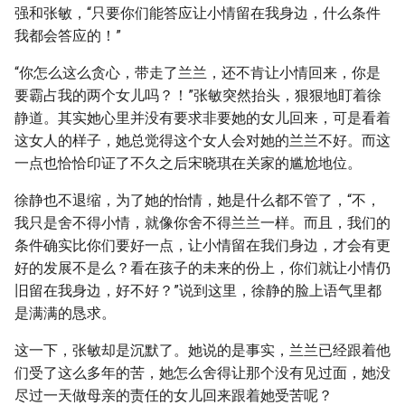
强和张敏，“只要你们能答应让小情留在我身边，什么条件
我都会答应的！”
“你怎么这么贪心，带走了兰兰，还不肯让小情回来，你是
要霸占我的两个女儿吗？！”张敏突然抬头，狠狠地盯着徐
静道。其实她心里并没有要求非要她的女儿回来，可是看着
这女人的样子，她总觉得这个女人会对她的兰兰不好。而这
一点也恰恰印证了不久之后宋晓琪在关家的尴尬地位。
徐静也不退缩，为了她的怡情，她是什么都不管了，“不，
我只是舍不得小情，就像你舍不得兰兰一样。而且，我们的
条件确实比你们要好一点，让小情留在我们身边，才会有更
好的发展不是么？看在孩子的未来的份上，你们就让小情仍
旧留在我身边，好不好？”说到这里，徐静的脸上语气里都
是满满的恳求。
这一下，张敏却是沉默了。她说的是事实，兰兰已经跟着他
们受了这么多年的苦，她怎么舍得让那个没有见过面，她没
尽过一天做母亲的责任的女儿回来跟着她受苦呢？