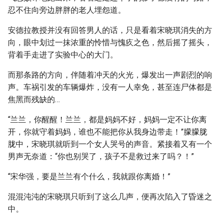
忍不住向旁边胖胖的老人埋怨道。
安德拉教授并没有回答男人的话，只是看着宋晓琪消失的方
向，眼中划过一抹浓重的怜惜与愧疚之色，然后摇了摇头，
背着手走进了实验中心的大门。
而那条路的方向，伴随着冲天的火光，爆发出一声剧烈的响
声。车祸引发的车辆爆炸，没有一人幸免，甚至连尸体都是
焦黑而残缺的…
“兰兰，你醒醒！兰兰，都是妈妈不好，妈妈一定不让你离
开，你就守着妈妈，谁也不能把你从我身边带走！”朦朦胧
胧中，宋晓琪就听到一个女人哭号的声音。紧接着又有一个
男声无奈道：“你也别哭了，孩子不是救过来了吗？！”
“宋华强，要是兰兰有个什么，我就跟你离婚！”
混混沌沌的宋晓琪只听到了这么几声，便再次陷入了昏迷之
中。