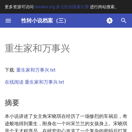
更多资源可访问
tsindex.org 多元性别搜索引擎
进行跨站搜索。
键
性转小说档案（三）
入
摘要
以
重生家和万事兴
开
其他信息
始
正文
下载:
重生家和万事兴.txt
搜
在线阅读 重生家和万事兴.txt
索
摘要
本小说讲述了女主角宋晓琪在经历了一场惨烈的车祸后，奇
迹般地得到重生，附身在一个叫宋兰兰的女孩身上。宋晓琪
是个天才程序员，在研究中心攻克了一个复杂的密码后打算