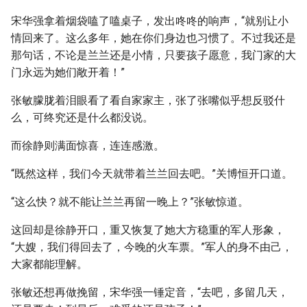
宋华强拿着烟袋嗑了嗑桌子，发出咚咚的响声，“就别让小
情回来了。这么多年，她在你们身边也习惯了。不过我还是
那句话，不论是兰兰还是小情，只要孩子愿意，我门家的大
门永远为她们敞开着！”
张敏朦胧着泪眼看了看自家家主，张了张嘴似乎想反驳什
么，可终究还是什么都没说。
而徐静则满面惊喜，连连感激。
“既然这样，我们今天就带着兰兰回去吧。”关博恒开口道。
“这么快？就不能让兰兰再留一晚上？”张敏惊道。
这回却是徐静开口，重又恢复了她大方稳重的军人形象，
“大嫂，我们得回去了，今晚的火车票。”军人的身不由己，
大家都能理解。
张敏还想再做挽留，宋华强一锤定音，“去吧，多留几天，