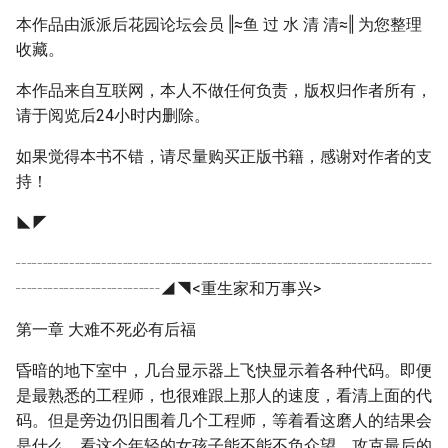
本作品由派派后花园论坛会员 ‖≈鱼 过 水 清 清≈‖ 为您整理
收藏。
本作品来自互联网，本人不做任何负责，版权归作者所有，
请于阅览后24小时内删除。
如果觉得本书不错，请尽量购买正版书籍，感谢对作者的支
持！
◣◤
┄┄┄┄┄┄┄┄┄┄┄┄┄┄┄┄┄┄┄┄┄┄┄┄┄┄
┄┄┄┄┄┄┄┄┄◢◥<重生家和万事兴>
第一章 大难不死必有后福
昏暗的地下室中，几台显示器上飞快显示着各种代码。即便
是最熟悉的工程师，也很难跟上那人的速度，看清上面的代
码。但是旁边仍旧围着几个工程师，等着看这磨人的结果会
是什么，看这个年轻的女孩子能不能不负众望，攻克最后的