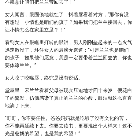
不愿意让咱们把兰兰带回去了！”
女人闻言，眼圈倏地就红了，抖着唇看着对方，“那你有没
有想过，小情也是咱们的孩子？如果我们把兰兰接回去，你
让小情怎么在家里立足？！”
看到女人在眼眶里打转的眼泪，男人刚刚垒起来的一点火气
迅速散没了，环住女人的肩膀无奈道：“可是兰兰也是咱们
的孩子，如果他们愿意，我是一定要带着兰兰回去的。你也
要体谅兰兰。”
女人咬了咬嘴唇，终究是没有说话。
堂屋里，宋兰兰看着父母被现实压迫地才四十来岁，便花白
了的鬓发，仿佛感染了真正的兰兰的心酸，眼泪就这么直直
地滴了下来。
“哥哥，你不要任性。爸爸妈妈就是吃够了没有文化的苦，
你不能再延续下去。你要去读书，更要混出个人样来！这不
光是爸妈的希望，也是我的希望！”