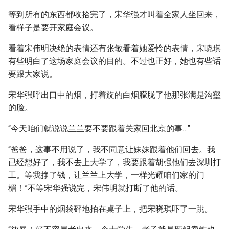
等到所有的东西都收拾完了，宋华强才叫着全家人坐回来，
看样子是要开家庭会议。
看着宋伟明决绝的表情还有张敏看着她爱怜的表情，宋晓琪
有些明白了这场家庭会议的目的。不过也正好，她也有些话
要跟大家说。
宋华强呼出口中的烟，打着旋的白烟朦胧了他那张满是沟壑
的脸。
“今天咱们就说说兰兰要不要跟着关家回北京的事…”
“爸爸，这事不用说了，我不同意让妹妹跟着他们回去。我
已经想好了，我不去上大学了，我要跟着胡强他们去深圳打
工。等我挣了钱，让兰兰上大学，一样光耀咱们家的门
楣！”不等宋华强说完，宋伟明就打断了他的话。
宋华强手中的烟袋砰地拍在桌子上，把宋晓琪吓了一跳。