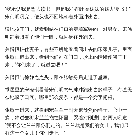
“我承认我是想去读书，但是我不能用卖妹妹的钱去读书！”
宋伟明吼完，便头也不回地朝着外面冲出去。
猛地拉开门，就看到站在门口的穿着军装的一对男女。宋伟
明红着眼看了他们一眼，就闪身往外跑去。
关博恒护住妻子，有些不解地看着闯出去的宋家儿子。里面
张敏正追出来，看到他们站在门口，脸上的情绪便淡了下
来，“你们来了，就进去吧！”
关博恒与徐静点点头，跟在张敏身后走进了堂屋。
堂屋里的宋晓琪看着宋伟明怒气冲冲跑出去的样子，有些无
奈地叹了口气。哪里那么复杂？都是一个穷字闹得。
张敏一进来，就看到宋兰兰一副无奈颓然的样子。心中一
痛，冲过去将宋兰兰抱在怀里，哭着对刚进门的两人吼道：
“我不会让兰兰跟你们走的。兰兰就是我们的女儿，我们只
有这一个女儿！你们走吧！”