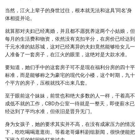
当然，江火上辈子的身世过往，根本就无法和这具‘同名’身
体相提并论。
就算那对夫妇已经离婚，并且都不愿抚养这两个小姑娘，但
每月的生活费和物资，依然没有克扣半分，在房价已经达到
千元水准的姑苏城，这对已经离异的夫妇竟然能够给女儿一
人准备了一套房子，在江火的眼里，这绝对是大款水准。
要知道，她们手中的这套房子可不是现在福利分房的四十平
标准，而是能够称之为豪宅的现代化小楼，这个时期，九十
个平方的房子，压根就找不出来几套。
至于眼前这个妹妹，前世也和绝大多数的人一样，干着高不
成低不就的工作，CBD办公室一待就是一整天，即使薪水已
经达到了平均水准，但依旧是晋升无门。
身为女孩子，她的要求其实并不高，在没有成家压力的情况
下，吃吃喝喝逛逛街、等着老哥爆料剧组新闻，很快便能把
下班之后的时间给打发过去。