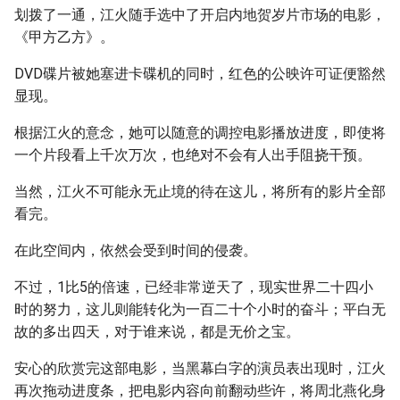
划拨了一通，江火随手选中了开启内地贺岁片市场的电影，
《甲方乙方》。
DVD碟片被她塞进卡碟机的同时，红色的公映许可证便豁然
显现。
根据江火的意念，她可以随意的调控电影播放进度，即使将
一个片段看上千次万次，也绝对不会有人出手阻挠干预。
当然，江火不可能永无止境的待在这儿，将所有的影片全部
看完。
在此空间内，依然会受到时间的侵袭。
不过，1比5的倍速，已经非常逆天了，现实世界二十四小
时的努力，这儿则能转化为一百二十个小时的奋斗；平白无
故的多出四天，对于谁来说，都是无价之宝。
安心的欣赏完这部电影，当黑幕白字的演员表出现时，江火
再次拖动进度条，把电影内容向前翻动些许，将周北燕化身