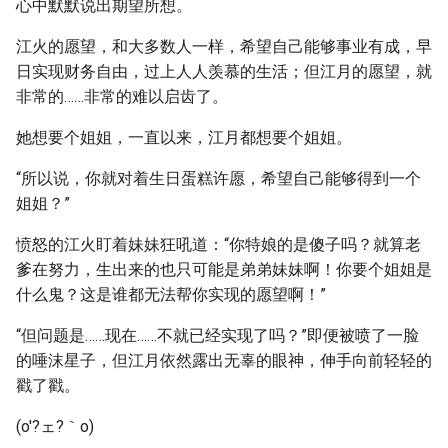
心中默默说出期望所想。
江火的愿望，和大多数人一样，希望自己能够事业有成，早
日实现财务自由，过上人人羡慕的生活；但江月的愿望，就
非常的……非常的难以启齿了。
她想要个姐姐，一直以来，江月都想要个姐姐。
“所以说，你就对着生日蛋糕许愿，希望自己能够得到一个
姐姐？”
愤怒的江火盯着妹妹狂吼道：“你特娘的是傻子吗？就算老
爹在努力，生出来的也只可能是弟弟妹妹啊！你要个姐姐是
什么鬼？这是谁都无法帮你实现的愿望啊！”
“但问题是……现在……不就已经实现了吗？”即便被喷了一脸
的唾沫星子，但江月依然露出无辜的眼神，伸手向前轻轻的
戳了戳。
(o′?ェ?｀o)