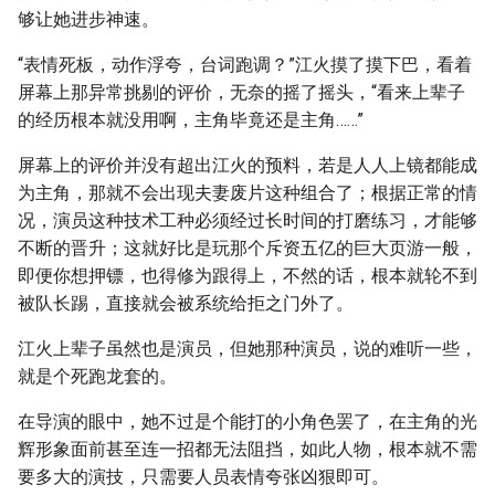
够让她进步神速。
“表情死板，动作浮夸，台词跑调？”江火摸了摸下巴，看着
屏幕上那异常挑剔的评价，无奈的摇了摇头，“看来上辈子
的经历根本就没用啊，主角毕竟还是主角……”
屏幕上的评价并没有超出江火的预料，若是人人上镜都能成
为主角，那就不会出现夫妻废片这种组合了；根据正常的情
况，演员这种技术工种必须经过长时间的打磨练习，才能够
不断的晋升；这就好比是玩那个斥资五亿的巨大页游一般，
即便你想押镖，也得修为跟得上，不然的话，根本就轮不到
被队长踢，直接就会被系统给拒之门外了。
江火上辈子虽然也是演员，但她那种演员，说的难听一些，
就是个死跑龙套的。
在导演的眼中，她不过是个能打的小角色罢了，在主角的光
辉形象面前甚至连一招都无法阻挡，如此人物，根本就不需
要多大的演技，只需要人员表情夸张凶狠即可。