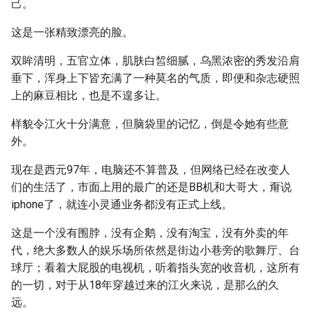
己。
这是一张精致漂亮的脸。
双眸清明，五官立体，肌肤白皙细腻，乌黑浓密的秀发沿肩
垂下，浑身上下皆充满了一种莫名的气质，即便和杂志硬照
上的麻豆相比，也是不遑多让。
样貌令江火十分满意，但脑袋里的记忆，倒是令她有些意
外。
现在是西元97年，电脑还不算普及，但网络已经在改变人
们的生活了，市面上用的最广的还是BB机和大哥大，甭说
iphone了，就连小灵通业务都没有正式上线。
这是一个没有围脖，没有企鹅，没有淘宝，没有外卖的年
代，绝大多数人的娱乐场所依然是街边小巷旁的歌舞厅、台
球厅；看着大屁股的电视机，听着指头宽的收音机，这所有
的一切，对于从18年穿越过来的江火来说，是那么的久
远。