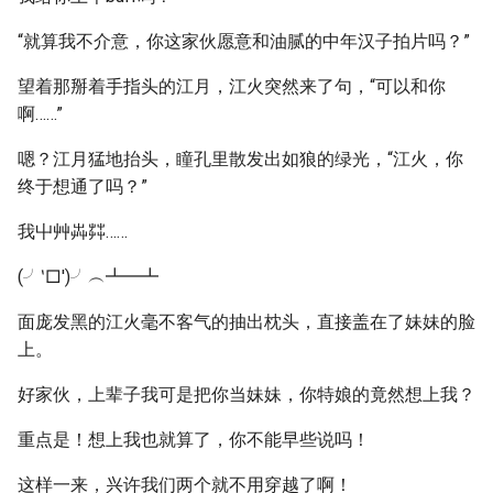
“就算我不介意，你这家伙愿意和油腻的中年汉子拍片吗？”
望着那掰着手指头的江月，江火突然来了句，“可以和你
啊……”
嗯？江月猛地抬头，瞳孔里散发出如狼的绿光，“江火，你
终于想通了吗？”
我屮艸芔茻……
(╯‵□′)╯︵┻━┻
面庞发黑的江火毫不客气的抽出枕头，直接盖在了妹妹的脸
上。
好家伙，上辈子我可是把你当妹妹，你特娘的竟然想上我？
重点是！想上我也就算了，你不能早些说吗！
这样一来，兴许我们两个就不用穿越了啊！