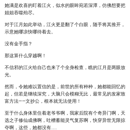
她满是欢喜的盯着江火，似水的眼眸宛若深潭，仿佛想要把
姐姐吞噬殆尽。
对于江月如此举动，江火更是翻了个白眼，随手将其推开，
示意她哪凉快哪待着去。
没有金手指？
那这算什么穿越啊！
不信邪的江火给自己也来了个全身检查，瞧的江月是两眼放
光。
然而，令她难以置信的是，前世的所有种种，她都能回忆的
起，但若是继续深究，大脑只会模糊无比，最常见的发家致
富方法——文抄公，根本就无法使用！
至于什么身体里住着老爷爷啊，我家后院有个奇异门啊，天
选之子修仙成佛啊，吐槽蓄能灵气复苏啊，快穿异世无限掠
夺啊，这些，她都没有……