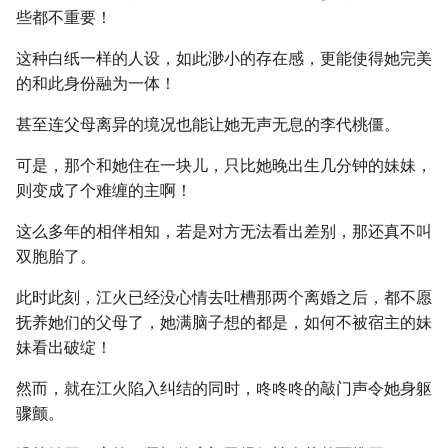
些都不重要！
这种白纸一样的人设，如此渺小的存在感，更能使得她完美
的和此身份融为一体！
甚至连父母离异的境况也能让她无声无息的李代桃僵。
可是，那个和她住在一块儿，只比她晚出生几分钟的妹妹，
则变成了个难缠的主啊！
这么多年的相伴相知，若是对方无法看出差别，那还真不叫
双胞胎了。
此时此刻，江火已经没心情去吐槽那两个离婚之后，都不愿
抚养她们的父母了，她满脑子想的都是，如何不被宿主的妹
妹看出破绽！
然而，就在江火陷入纠结的同时，咚咚咚的敲门声令她身躯
骤颤。