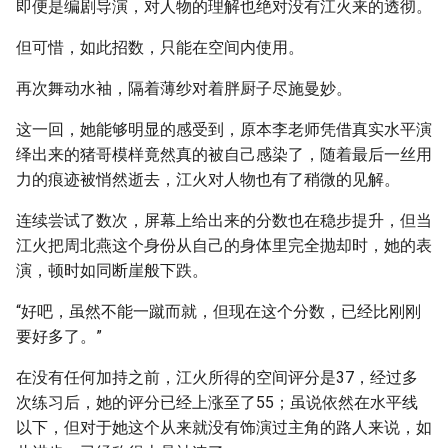
即便是编剧导演，对人物的理解也绝对没有江火来的透彻。
但可惜，如此招数，只能在空间内使用。
再次舞动水袖，隔着薄纱对着胖厨子尽施曼妙。
这一回，她能够明显的感受到，原本李老师凭借真实水平演
绎出来的猪哥模样竟然真的被自己感染了，随着最后一丝用
力的痕迹被悄然逝去，江火对人物也有了稍微的见解。
连续尝试了数次，屏幕上给出来的分数也在稳步提升，但当
江火把周北燕这个身份从自己的身体里完全抛却时，她的表
演，顿时如同断崖般下跌。
“好吧，虽然不能一蹴而就，但现在这个分数，已经比刚刚
要好多了。”
在没有任何加持之前，江火所得的空间评分是37，经过多
次练习后，她的评分已经上涨至了55；虽说依然在水平线
以下，但对于她这个从来就没有饰演过主角的路人来说，如