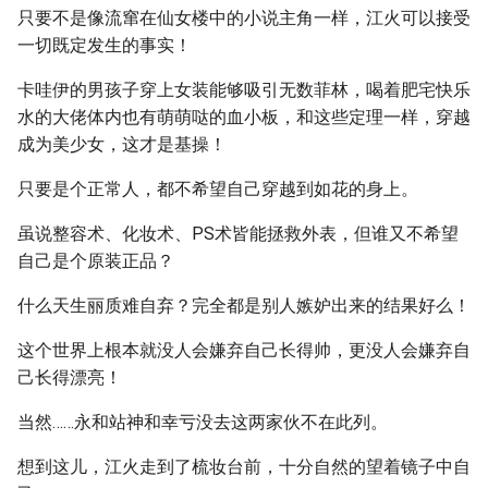
只要不是像流窜在仙女楼中的小说主角一样，江火可以接受
一切既定发生的事实！
卡哇伊的男孩子穿上女装能够吸引无数菲林，喝着肥宅快乐
水的大佬体内也有萌萌哒的血小板，和这些定理一样，穿越
成为美少女，这才是基操！
只要是个正常人，都不希望自己穿越到如花的身上。
虽说整容术、化妆术、PS术皆能拯救外表，但谁又不希望
自己是个原装正品？
什么天生丽质难自弃？完全都是别人嫉妒出来的结果好么！
这个世界上根本就没人会嫌弃自己长得帅，更没人会嫌弃自
己长得漂亮！
当然……永和站神和幸亏没去这两家伙不在此列。
想到这儿，江火走到了梳妆台前，十分自然的望着镜子中自