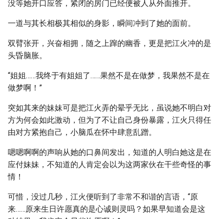
没等她开口应答，紧闭的房门已经便被人从外面推开。
一道与其长相极其相似的身影，瞬间冲到了她的面前。
双臂张开，兴奋相拥，随之上蹿的幽香，更是把江火冲的是
头昏脑胀。
“姐姐……我终于有姐姐了……果然不是在做梦，我果然不是在
做梦啊！”
突如其来的妹妹可是把江火弄的晕乎无比，虽说她不明白对
方为何会如此激动，但为了不让自己身份暴露，江火只得任
由对方紧抱自己，小脑瓜在怀中肆意乱蹭。
嗯嗯啊啊的声响从她的口鼻间发出，知道的人明白她这是在
应付妹妹，不知道的人肯定会以为这两家伙在干些奇怪的事
情！
可惜，没过几秒，江火便听到了非常不和谐的言语，“原
来……原来生日许愿真的是心诚则灵吗？如果早知道会是这