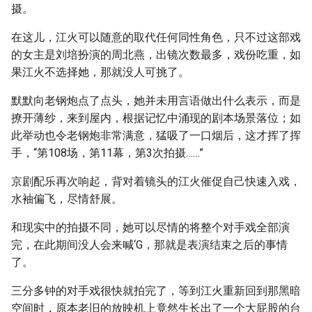
摄。
在这儿，江火可以随意的取代任何同性角色，只不过这部戏
的女主是刘培扮演的周北燕，出镜次数最多，戏份吃重，如
果江火不选择她，那就没人可挑了。
默默向老钢炮点了点头，她并未用言语做出什么表示，而是
撩开薄纱，来到屋内，根据记忆中涌现的剧本场景落位；如
此举动也令老钢炮非常满意，猛吸了一口烟后，这才挥了挥
手，“第108场，第11幕，第3次拍摄……”
京剧配乐再次响起，背对着镜头的江火催促自己快速入戏，
水袖偏飞，尽情舒展。
和现实中的拍摄不同，她可以尽情的将整个对手戏全部演
完，在此期间没人会来喊‘G，那就是表演结束之后的事情
了。
三分多钟的对手戏很快就拍完了，等到江火重新回到那黑暗
空间时，原本老旧的放映机上竟然生长出了一个大屁股的台