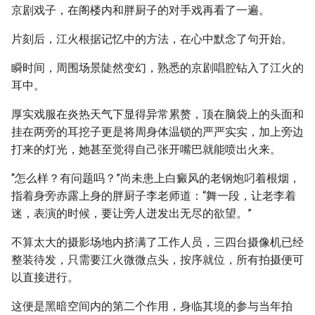
京剧戏子，在阁楼内和胖厨子的对手戏再看了一遍。
片刻后，江火根据记忆中的方法，在心中默念了句开始。
瞬时间，周围场景陡然变幻，熟悉的京剧唱腔钻入了江火的
耳中。
厚实戏服在炎热天气下显得异常累赘，顶在脑袋上的头面和
挂在两旁的耳挖子更是将周身体温锁的严严实实，加上旁边
打来的灯光，她甚至觉得自己张开嘴巴就能喷出火来。
“怎么样？有问题吗？”尚未患上白癜风的老钢炮叼着根烟，
指着身旁赤露上身的胖厨子李老师道：“舞一段，让老李着
迷，表演的时候，要让旁人迸发出无尽的欲望。”
不算太大的摄影场地内挤满了工作人员，三四台摄像机已经
整装待发，只需要江火微微点头，按序就位，所有拍摄便可
以直接进行。
这便是黑暗空间内的第二个作用，身临其境的参与当年拍