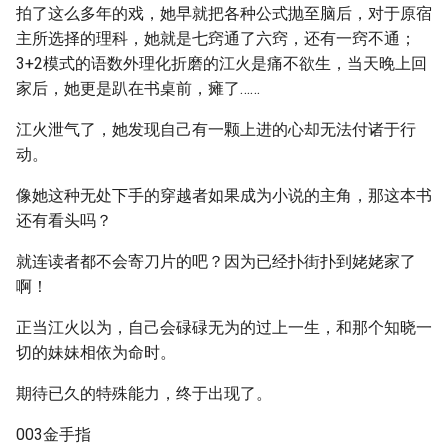
拍了这么多年的戏，她早就把各种公式抛至脑后，对于原宿
主所选择的理科，她就是七窍通了六窍，还有一窍不通；
3+2模式的语数外理化折磨的江火是痛不欲生，当天晚上回
家后，她更是趴在书桌前，瘫了……
江火泄气了，她发现自己有一颗上进的心却无法付诸于行
动。
像她这种无处下手的穿越者如果成为小说的主角，那这本书
还有看头吗？
就连读者都不会寄刀片的吧？因为已经扑街扑到姥姥家了
啊！
正当江火以为，自己会碌碌无为的过上一生，和那个知晓一
切的妹妹相依为命时。
期待已久的特殊能力，终于出现了。
003金手指