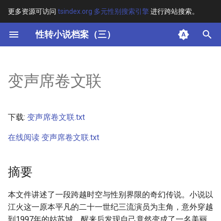
更多资源可访问
tsindex.org 多元性别搜索引擎
进行跨站搜索。
键
性转小说档案（三）
入
摘要
以
变声席卷文联
开
其他信息
始
正文
下载:
变声席卷文联.txt
搜
在线阅读 变声席卷文联.txt
索
摘要
本文件讲述了一段跨越时空与性别界限的奇幻传说。小说以
江火这一原本平凡的二十一世纪三流演员为主角，意外穿越
到1997年的姑苏城，醒来后发现自己竟然变成了一名美丽