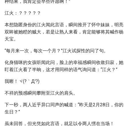
种结果，我肯定会早些许愿啊！”
江火：？？？？？
本想隐匿身份的江火闻此言语，瞬间推开了怀中妹妹，明亮
双眸被她瞪的贼大，若是让熟人来看，肯定能够将其喊作杨
天宝。
“每月来一次，每次一个月？”江火试探性的问了句。
化身猫咪的女孩听闻此问，脸上的幸福感瞬间收敛归寂，她
盯着江火看了半晌，这才用同样的语气询问道：“江火？”
我嚓！ヾ(?｀Д′?)
不祥的预感瞬间攀附至江火的肩头。
下一秒，两人近乎异口同声的喊道：“昨天是2月28日，你的
生日？”
虽未回答，但光凭如此言语，就足以令两人愣在当场！