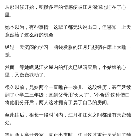
从那时候开始，积攒多年的情感便被江月深深地埋在了心
里。
她本以为，有些事情，这辈子都无法说出口，但哪知，上天
竟然给了这么好的机会。
经过一天沉闷的学习，脑袋发胀的江月只想躺在床上大睡一
觉。
然而，等她瞧见江火屋内的灯火已经暗灭后，小姑娘的心
里，又蠢蠢欲动了。
很久以前，兄妹两个一直睡在一块儿，这段经历，甚至延续
到了小学二三年级；直到父母用‘长大了’、‘不合适’这种借口
将他们分开后，两人这才拥有了属于自己的房间。
至此往后，很长一段时间内，江月和江火之间都没有亲密独
处。
等到两人离开老家，真正出来时，江月这才重新享受到了独