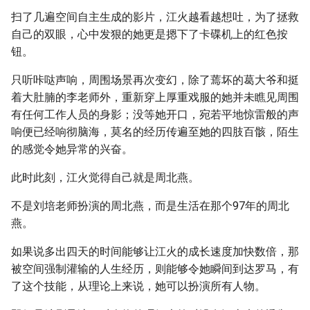
扫了几遍空间自主生成的影片，江火越看越想吐，为了拯救
自己的双眼，心中发狠的她更是摁下了卡碟机上的红色按
钮。
只听咔哒声响，周围场景再次变幻，除了蔫坏的葛大爷和挺
着大肚腩的李老师外，重新穿上厚重戏服的她并未瞧见周围
有任何工作人员的身影；没等她开口，宛若平地惊雷般的声
响便已经响彻脑海，莫名的经历传遍至她的四肢百骸，陌生
的感觉令她异常的兴奋。
此时此刻，江火觉得自己就是周北燕。
不是刘培老师扮演的周北燕，而是生活在那个97年的周北
燕。
如果说多出四天的时间能够让江火的成长速度加快数倍，那
被空间强制灌输的人生经历，则能够令她瞬间到达罗马，有
了这个技能，从理论上来说，她可以扮演所有人物。