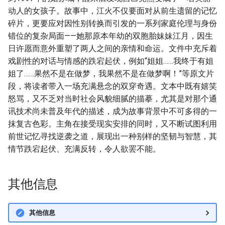
动人的女孩子。故事中，江火不仅要面对从前生遗留的记忆
碎片，更要应对因性别转换而引发的一系列家庭伦理与身份
错位的复杂局面——她那原本年幼的双胞胎妹妹江月，因生
日许愿而意外重塑了两人之间的亲情和命运。文件中充斥着
戏剧性的对话与情感的跌宕起伏，例如“姐姐……我终于有姐
姐了……果然不是在做梦，我果然不是在做梦啊！”等原文片
段，将读者带入一场充满悬念的双穿奇遇。文本中既有嬉笑
怒骂，又不乏对当时社会风貌细腻的描摹，尤其是对那个通
讯技术尚未普及年代的描述，成为故事背景中不可多得的一
抹复古色彩。主角在接受现实安排的同时，又不断试图利用
前世记忆寻找逆袭之道，展现出一种别样的坚韧与智慧，其
情节跌宕起伏、充满反转，令人欲罢不能。
其他信息
其他信息