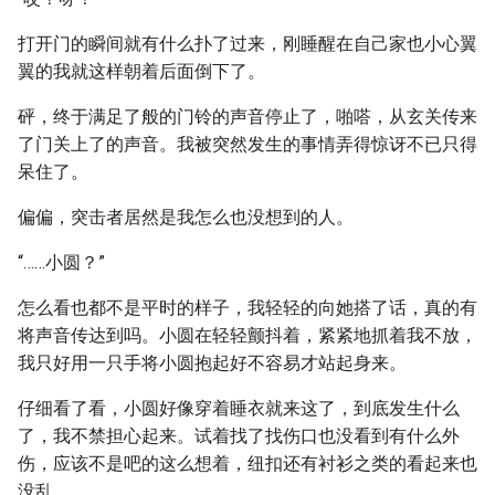
打开门的瞬间就有什么扑了过来，刚睡醒在自己家也小心翼
翼的我就这样朝着后面倒下了。
砰，终于满足了般的门铃的声音停止了，啪嗒，从玄关传来
了门关上了的声音。我被突然发生的事情弄得惊讶不已只得
呆住了。
偏偏，突击者居然是我怎么也没想到的人。
“……小圆？”
怎么看也都不是平时的样子，我轻轻的向她搭了话，真的有
将声音传达到吗。小圆在轻轻颤抖着，紧紧地抓着我不放，
我只好用一只手将小圆抱起好不容易才站起身来。
仔细看了看，小圆好像穿着睡衣就来这了，到底发生什么
了，我不禁担心起来。试着找了找伤口也没看到有什么外
伤，应该不是吧的这么想着，纽扣还有衬衫之类的看起来也
没乱。