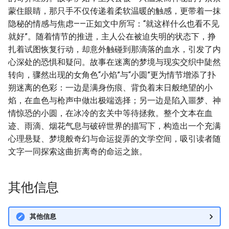
蒙住眼睛，那只手不仅传递着柔软温暖的触感，更带着一抹
隐秘的情感与焦虑——正如文中所写：“就这样什么也看不见
就好”。随着情节的推进，主人公在被迫失明的状态下，挣
扎着试图恢复行动，却意外触碰到那滴落的血水，引发了内
心深处的恐惧和疑问。故事在迷离的梦境与现实交织中陡然
转向，骤然出现的女角色“小焰”与“小圆”更为情节增添了扑
朔迷离的色彩：一边是满身伤痕、背负着末日般绝望的小
焰，在血色与枪声中做出极端选择；另一边是陷入噩梦、神
情惊恐的小圆，在冰冷的玄关中等待拯救。整个文本在血
迹、雨滴、烟花气息与破碎世界的描写下，构造出一个充满
心理悬疑、梦境般奇幻与命运捉弄的文学空间，吸引读者随
文字一同探索这曲折离奇的命运之旅。
其他信息
其他信息