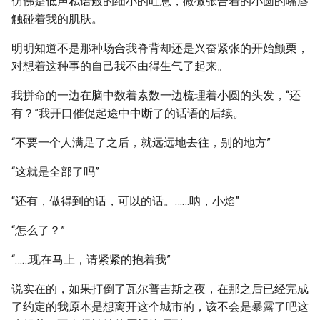
仿佛是低声私语般的细小的吐息，微微张合着的小圆的嘴唇
触碰着我的肌肤。
明明知道不是那种场合我脊背却还是兴奋紧张的开始颤栗，
对想着这种事的自己我不由得生气了起来。
我拼命的一边在脑中数着素数一边梳理着小圆的头发，“还
有？”我开口催促起途中中断了的话语的后续。
“不要一个人满足了之后，就远远地去往，别的地方”
“这就是全部了吗”
“还有，做得到的话，可以的话。……呐，小焰”
“怎么了？”
“……现在马上，请紧紧的抱着我”
说实在的，如果打倒了瓦尔普吉斯之夜，在那之后已经完成
了约定的我原本是想离开这个城市的，该不会是暴露了吧这