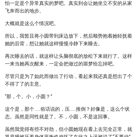
怕一定是个异常真实的梦吧。真实到会让她坐立不安的从家
飞奔而出的地步。
大概就是这么个情况吧。
所以，我暂且将小圆带到床边放下，然后顺势抱着她轻抚着
她的后背，想让她就这样慢慢冷静下来睡去。
再次睡去的话，就这样让头脑彻底的放松下来就行了。这样
一来当她再次醒来，一定会把做过的噩梦给忘掉吧。
尽管只是为了如此而做出了行动，看起来我还真是想出了个
不得了了的主意。
“那，个。小，小圆？”
这个是，那个……俗话说的，压……推倒？好像是，这么个状
态。虽然是同性就是了。不，小圆，不是这回事。
虽然我觉得有些不对劲，但小圆她现在看上去完全正常，就
算肩膀被压着身体平衡也崩坏了在此之上还被说了“不要动”