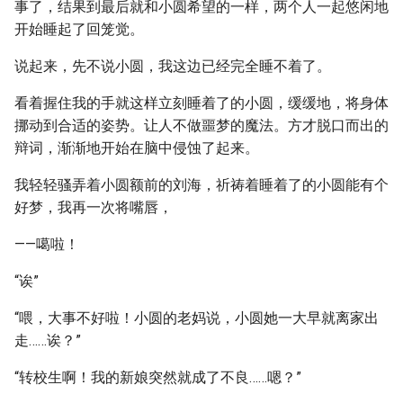
事了，结果到最后就和小圆希望的一样，两个人一起悠闲地
开始睡起了回笼觉。
说起来，先不说小圆，我这边已经完全睡不着了。
看着握住我的手就这样立刻睡着了的小圆，缓缓地，将身体
挪动到合适的姿势。让人不做噩梦的魔法。方才脱口而出的
辩词，渐渐地开始在脑中侵蚀了起来。
我轻轻骚弄着小圆额前的刘海，祈祷着睡着了的小圆能有个
好梦，我再一次将嘴唇，
——噶啦！
“诶”
“喂，大事不好啦！小圆的老妈说，小圆她一大早就离家出
走……诶？”
“转校生啊！我的新娘突然就成了不良……嗯？”