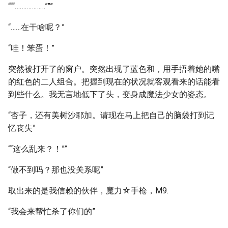
“““………………”””
“……在干啥呢？”
“哇！笨蛋！”
突然被打开了的窗户。突然出现了蓝色和，用手捂着她的嘴
的红色的二人组合。把握到现在的状况就客观看来的话能看
到些什么。我无言地低下了头，变身成魔法少女的姿态。
“杏子，还有美树沙耶加。请现在马上把自己的脑袋打到记
忆丧失”
““这么乱来？！””
“做不到吗？那也没关系呢”
取出来的是我信赖的伙伴，魔力☆手枪，M9.
“我会来帮忙杀了你们的”