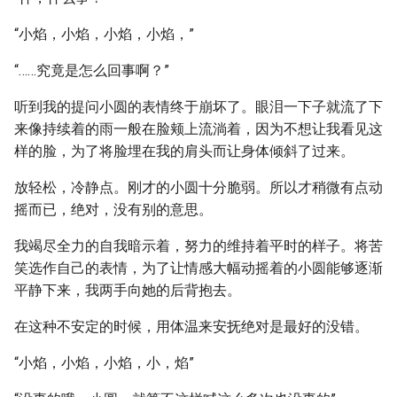
“小焰，小焰，小焰，小焰，”
“……究竟是怎么回事啊？”
听到我的提问小圆的表情终于崩坏了。眼泪一下子就流了下
来像持续着的雨一般在脸颊上流淌着，因为不想让我看见这
样的脸，为了将脸埋在我的肩头而让身体倾斜了过来。
放轻松，冷静点。刚才的小圆十分脆弱。所以才稍微有点动
摇而已，绝对，没有别的意思。
我竭尽全力的自我暗示着，努力的维持着平时的样子。将苦
笑选作自己的表情，为了让情感大幅动摇着的小圆能够逐渐
平静下来，我两手向她的后背抱去。
在这种不安定的时候，用体温来安抚绝对是最好的没错。
“小焰，小焰，小焰，小，焰”