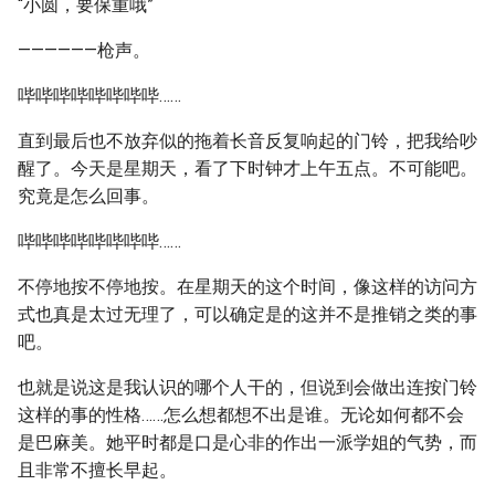
“小圆，要保重哦”
——————枪声。
哔哔哔哔哔哔哔哔……
直到最后也不放弃似的拖着长音反复响起的门铃，把我给吵
醒了。今天是星期天，看了下时钟才上午五点。不可能吧。
究竟是怎么回事。
哔哔哔哔哔哔哔哔……
不停地按不停地按。在星期天的这个时间，像这样的访问方
式也真是太过无理了，可以确定是的这并不是推销之类的事
吧。
也就是说这是我认识的哪个人干的，但说到会做出连按门铃
这样的事的性格……怎么想都想不出是谁。无论如何都不会
是巴麻美。她平时都是口是心非的作出一派学姐的气势，而
且非常不擅长早起。