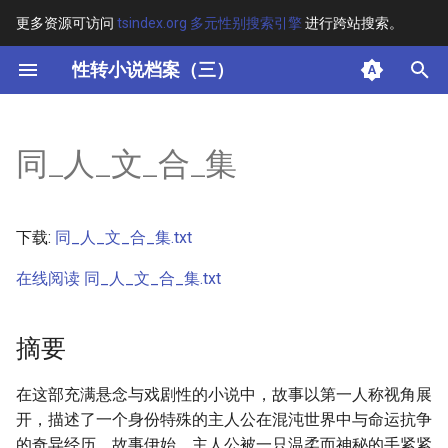
更多资源可访问
tsindex.org 多元性别搜索引擎
进行跨站搜索。
键
性转小说档案（三）
入
摘要
以
同_人_文_合_集
开
其他信息
始
正文
下载:
同_人_文_合_集.txt
搜
在线阅读 同_人_文_合_集.txt
索
摘要
在这部充满悬念与戏剧性的小说中，故事以第一人称视角展
开，描述了一个身份特殊的主人公在混沌世界中与命运抗争
的奇异经历。故事伊始，主人公被一只温柔而神秘的手紧紧