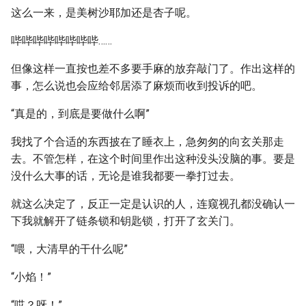
这么一来，是美树沙耶加还是杏子呢。
哔哔哔哔哔哔哔哔……
但像这样一直按也差不多要手麻的放弃敲门了。作出这样的
事，怎么说也会应给邻居添了麻烦而收到投诉的吧。
“真是的，到底是要做什么啊”
我找了个合适的东西披在了睡衣上，急匆匆的向玄关那走
去。不管怎样，在这个时间里作出这种没头没脑的事。要是
没什么大事的话，无论是谁我都要一拳打过去。
就这么决定了，反正一定是认识的人，连窥视孔都没确认一
下我就解开了链条锁和钥匙锁，打开了玄关门。
“喂，大清早的干什么呢”
“小焰！”
“哎？呀！”