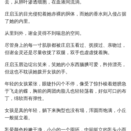
去，从肺叶渗透细胞，在血液间流淌。
庄启玉的目光侵犯着她赤裸的胴体，而她的香水则入侵占据
了她的内里。
从里到外，谢金灵得不到喘息的空间。
尽管身上的每一寸肌肤都被庄启玉看过、抚摸过、亲吻过，
但谢金灵还是尽量收拢了双腿，双手也虚虚拢着胸。
庄启玉唇边绽出笑来，笑她的小东西腼腆可爱，矜持漂亮，
但这也不耽误她拨开女孩的手。
年轻的女孩紧张，眼睫扑闪个不停，像受了惊扑棱着翅膀急
于飞走的蝶，胸前的两团肉脂儿也轻轻荡着，好似可口的布
丁，绵软而有弹性。
女孩是真的年轻，躺下来胸型也没有塌，浑圆而饱满，小丘
一般挺立着。
乳晕颜色粉嫩干净，小小的一个圆环，中间挺立的乳头小而