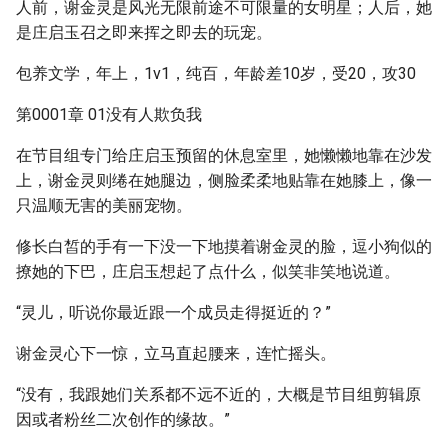
人前，谢金灵是风光无限前途不可限量的女明星；人后，她
是庄启玉召之即来挥之即去的玩宠。
包养文学，年上，1v1，纯百，年龄差10岁，受20，攻30
第0001章 01没有人欺负我
在节目组专门给庄启玉预留的休息室里，她懒懒地靠在沙发
上，谢金灵则绻在她腿边，侧脸柔柔地贴靠在她膝上，像一
只温顺无害的美丽宠物。
修长白皙的手有一下没一下地摸着谢金灵的脸，逗小狗似的
撩她的下巴，庄启玉想起了点什么，似笑非笑地说道。
“灵儿，听说你最近跟一个成员走得挺近的？”
谢金灵心下一惊，立马直起腰来，连忙摇头。
“没有，我跟她们关系都不远不近的，大概是节目组剪辑原
因或者粉丝二次创作的缘故。”