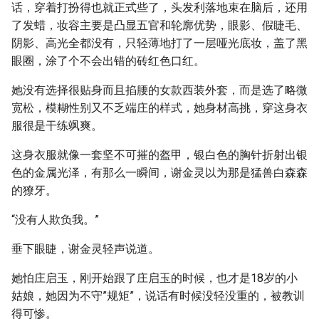
话，穿着打扮得也就正式些了，头发利落地束在脑后，还用
了发蜡，妆容主要是凸显五官和轮廓优势，眼影、假睫毛、
阴影、高光全都没有，只轻薄地打了一层哑光底妆，盖了黑
眼圈，涂了个不会出错的砖红色口红。
她没有选择很贴身而且掐腰的女款西装外套，而是选了略微
宽松，模糊性别又不乏端庄的样式，她身材高挑，穿这身衣
服很是干练飒爽。
这身衣服就像一套坚不可摧的盔甲，银白色的胸针折射出银
色的金属光泽，有那么一瞬间，谢金灵以为那是猛兽白森森
的獠牙。
“没有人欺负我。”
垂下眼睫，谢金灵轻声说道。
她怕庄启玉，刚开始跟了庄启玉的时候，也才是18岁的小
姑娘，她因为不守”规矩”，说话有时候没轻没重的，被教训
得可惨。