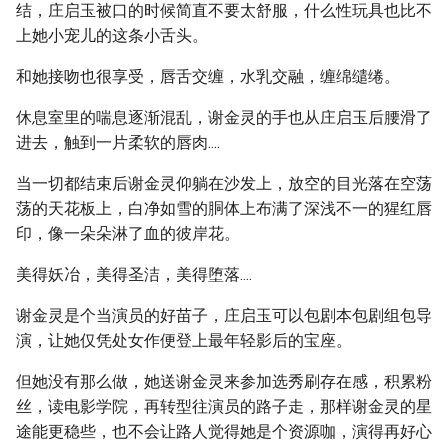
结，庄启玉被口的时候简直不要太舒服，什么性玩具也比不
上她小宠儿的这条小舌头。
和她接吻也很享受，唇舌交缠，水乳交融，缠绵缱绻。
休息室里的喘息逐渐混乱，谢金灵的手也从庄启玉后腰滑了
进去，触到一片柔软的唇肉....
当一切都结束后谢金灵仰躺在沙发上，放空的目光落在空荡
荡的天花板上，白净如雪的胴体上布满了深浅不一的猩红唇
印，像一朵朵淋了血的彼岸花。
美得妖冶，美得圣洁，美得堕落....
谢金灵是个当演员的好苗子，庄启玉可以包剧本包剧组包导
演，让她仅凭处女作便登上最年轻影后的宝座。
但她没有那么做，她送谢金灵来参加选秀刷存在感，积累粉
丝，读电影学院，再转型往演员的路子走，那样谢金灵的星
途能更稳些，也不会让路人觉得她是个资源咖，演得再好心