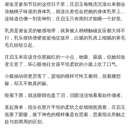
谢金灵参加节目的这些日子里，庄启玉每晚洗完澡出来都会
涂她桃子味道的身体乳，就连出差也会把她的身体乳带上，
这味道仿佛一剂安神剂，庄启玉只有闻到才能睡一个好觉。
乳房是谢金灵的敏感地带，就算被人稍稍触碰反应都大得不
行，乳头很快便硬挺挺地绽放开，白腻的乳房上细腻的寒毛
毛孔纷纷立起。
庄启玉本应该含住那嫣红的一小点，吮吸、舔舐，但她却改
变主意了，坏心眼地往女孩平坦柔软的小腹上吹了口气。
小腹抽动得更厉害了，瑟缩的模样可怜又脆弱，扭着腰想
躲，却又不敢真的躲。
咬着下唇，就连眼睛也盈了泪，泪眼涟涟地看着始作俑者。
直起身来，指尖在那片平坦的柔软之处细细抚摸着，庄启玉
低垂了眼睫，敛下神色的模样像是在思索，思索指尖所触之
处与前两周的区别。