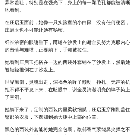
异常羞耻，特别是在强光下，身上的每一颗毛孔都能被清晰
地看到。
在庄启玉面前，她像一只实验室的小白鼠，没有任何秘密，
庄启玉也不可能让她有秘密。
纤长浓密的眼睫垂下，蹲蜷在沙发上的谢金灵努力克服内心
的羞愤与难堪，正要躺下，手却被拉住。
她看到庄启玉把搭在一边的西装外套铺在了沙发上，然后她
被轻轻推倒在了沙发上。
世界颠倒，灵魂出走，深褐色的眸子颤动，挣扎、无声的抗
拒不得不平息下来，在眨眼中，谢金灵清澈明亮的眸子染上
了空洞。
她躺下来了，定制的西装内里柔软细腻，庄启玉穿刚刚盖住
臀部的衣服，下摆却到她大腿中上部的位置。
黑色的西装外套能将她完全包裹，馥郁香气萦绕鼻尖挥之不