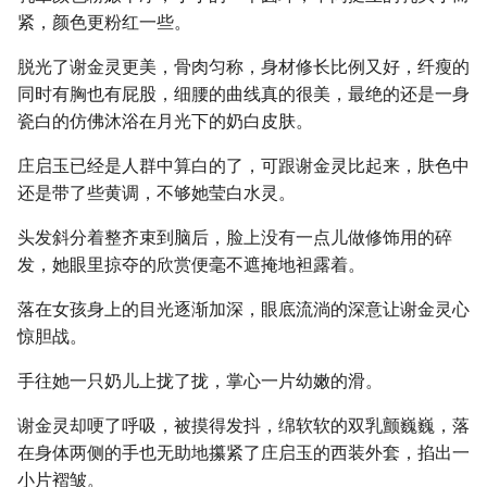
紧，颜色更粉红一些。
脱光了谢金灵更美，骨肉匀称，身材修长比例又好，纤瘦的
同时有胸也有屁股，细腰的曲线真的很美，最绝的还是一身
瓷白的仿佛沐浴在月光下的奶白皮肤。
庄启玉已经是人群中算白的了，可跟谢金灵比起来，肤色中
还是带了些黄调，不够她莹白水灵。
头发斜分着整齐束到脑后，脸上没有一点儿做修饰用的碎
发，她眼里掠夺的欣赏便毫不遮掩地袒露着。
落在女孩身上的目光逐渐加深，眼底流淌的深意让谢金灵心
惊胆战。
手往她一只奶儿上拢了拢，掌心一片幼嫩的滑。
谢金灵却哽了呼吸，被摸得发抖，绵软软的双乳颤巍巍，落
在身体两侧的手也无助地攥紧了庄启玉的西装外套，掐出一
小片褶皱。