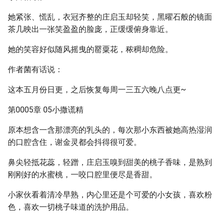
她紧张、慌乱，衣冠齐整的庄启玉却轻笑，黑曜石般的镜面
茶几映出一张笑盈盈的脸庞，正缓缓俯身靠近。
她的笑容好似随风摇曳的罂粟花，秾稠却危险。
作者菌有话说：
这本五月份日更，之后恢复每周一三五六晚八点更~
第0005章 05小撒谎精
原本想含一含那漂亮的乳头的，每次那小东西被她高热湿润
的口腔含住，谢金灵都会抖得很可爱。
鼻尖轻抵花蕊，轻蹭，庄启玉嗅到甜美的桃子香味，是熟到
刚刚好的水蜜桃，一咬口腔里便尽是香甜。
小家伙看着清冷早熟，内心里还是个可爱的小女孩，喜欢粉
色，喜欢一切桃子味道的洗护用品。