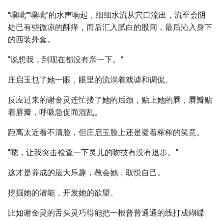
"噗呲""噗呲"的水声响起，细细水流从穴口流出，流至会阴
处已有些微凉的酥痒，而后汇入腻白的股间，最后沁入身下
的西装外套。
“说想我，到现在都没有亲一下。”
庄启玉乜了她一眼，眼里的流淌着戏谑和调侃。
反应过来的谢金灵连忙搂了她的后颈，贴上她的唇，唇瓣贴
着唇瓣，呼吸急促而混乱。
距离太近看不清脸，但庄启玉脸上还是凝着秾秾的笑意。
“嗯，让我突击检查一下灵儿的吻技有没有退步。”
这才是养成的最大乐趣，教会她，取悦自己。
挖掘她的潜能，开发她的欲望。
比如谢金灵的舌头灵巧得能把一根普普通通的线打成蝴蝶