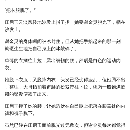
“把衣服脱了。”
庄启玉云淡风轻地沙发上指了指，她要谢金灵脱光了，躺在
沙发上。
谢金灵的身体瞬间被冰封住，但从她把手抬起来的那一刻，
就硬生生地把自己身上的冰敲碎了。
单薄的衣摆往上拉，露出细韧的腰，然后是白色的运动内
衣。
她脱下衣服，又脱掉内衣，头发已经变得凌乱，但她腾不出
手整理，大拇指扣着裤腰的松紧带往下拉，桃肉一般饱满挺
翘的臀瓣便露了出来。
庄启玉揽了她的腰，让她趴伏在自己腿上把落在膝盖处的内
裤和裤子脱下。
虽然已经在庄启玉面前脱光过无数次，但谢金灵每次都觉得