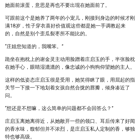
她面前滚蛋，意思是再也不要出现在她面前了。
可跟前这个是她养了两年的小宠儿，刚接到身边的时候才刚
满18岁，性子穿衣喜好价值观这些都是她一手调教起来
的，自然是别个歪瓜裂枣所不能比的。
“庄姐您知道的，我嘴笨。”
跪坐在抱枕上的谢金灵主动用脸蹭着庄启玉的手，半张脸枕
在她手心，眼睛湿漉漉的，像忠诚的小狗狗仰望她的主人。
这样的低姿态庄启玉很是受用，她笑得眯了眼，用屈起的指
关节一下接一下地划着女孩自然合拢的唇瓣，倾身凑近了
问。
“想还是不想嘛，这么简单的问题都不会回答么？”
庄启玉离她离得近，从她敞开一些的领口、耳后传来了好闻
的香水味，馥郁但并不浓烈，是庄启玉私人定制的香，够独
特也够高级。