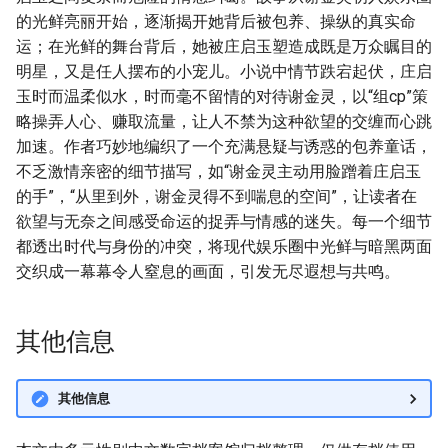
的光鲜亮丽开始，逐渐揭开她背后被包养、操纵的真实命
运；在光鲜的舞台背后，她被庄启玉塑造成既是万众瞩目的
明星，又是任人摆布的小宠儿。小说中情节跌宕起伏，庄启
玉时而温柔似水，时而毫不留情的对待谢金灵，以“组cp”策
略操弄人心、赚取流量，让人不禁为这种欲望的交缠而心跳
加速。作者巧妙地编织了一个充满悬疑与诱惑的包养童话，
不乏激情亲密的细节描写，如“谢金灵主动用脸蹭着庄启玉
的手”，“从里到外，谢金灵得不到喘息的空间”，让读者在
欲望与无奈之间感受命运的捉弄与情感的迷失。每一个细节
都透出时代与身份的冲突，将现代娱乐圈中光鲜与暗黑两面
交织成一幕幕令人窒息的画面，引发无尽遐想与共鸣。
其他信息
其他信息