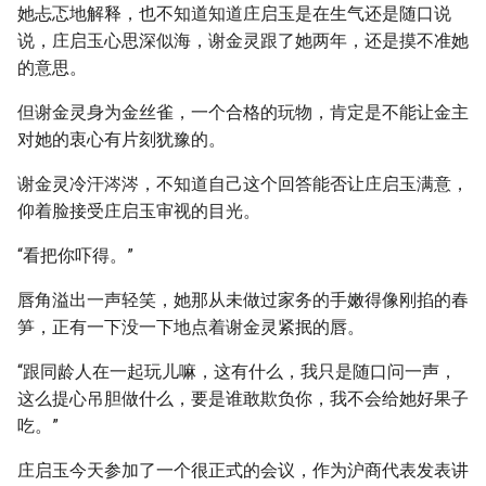
她忐忑地解释，也不知道知道庄启玉是在生气还是随口说
说，庄启玉心思深似海，谢金灵跟了她两年，还是摸不准她
的意思。
但谢金灵身为金丝雀，一个合格的玩物，肯定是不能让金主
对她的衷心有片刻犹豫的。
谢金灵冷汗涔涔，不知道自己这个回答能否让庄启玉满意，
仰着脸接受庄启玉审视的目光。
“看把你吓得。”
唇角溢出一声轻笑，她那从未做过家务的手嫩得像刚掐的春
笋，正有一下没一下地点着谢金灵紧抿的唇。
“跟同龄人在一起玩儿嘛，这有什么，我只是随口问一声，
这么提心吊胆做什么，要是谁敢欺负你，我不会给她好果子
吃。”
庄启玉今天参加了一个很正式的会议，作为沪商代表发表讲