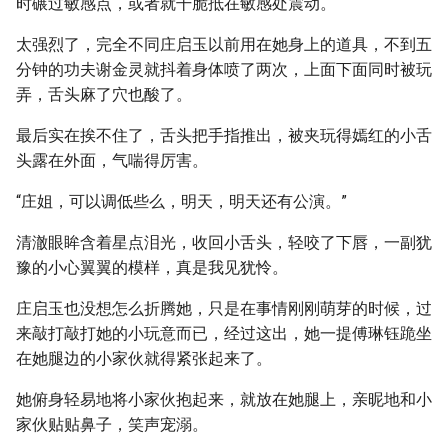
时碾过敏感点，或者就干脆抵在敏感处震动。
太强烈了，完全不同庄启玉以前用在她身上的道具，不到五
分钟的功夫谢金灵就抖着身体喷了两次，上面下面同时被玩
弄，舌头麻了穴也酸了。
最后实在挨不住了，舌头把手指推出，被夹玩得嫣红的小舌
头露在外面，气喘得厉害。
“庄姐，可以调低些么，明天，明天还有公演。”
清澈眼眸含着星点泪光，收回小舌头，轻咬了下唇，一副犹
豫的小心翼翼的模样，真是我见犹怜。
庄启玉也没想怎么折腾她，只是在事情刚刚萌芽的时候，过
来敲打敲打她的小玩意而已，经过这出，她一提傅琳钰跪坐
在她腿边的小家伙就得紧张起来了。
她俯身轻易地将小家伙抱起来，就放在她腿上，亲昵地和小
家伙贴贴鼻子，笑声宠溺。