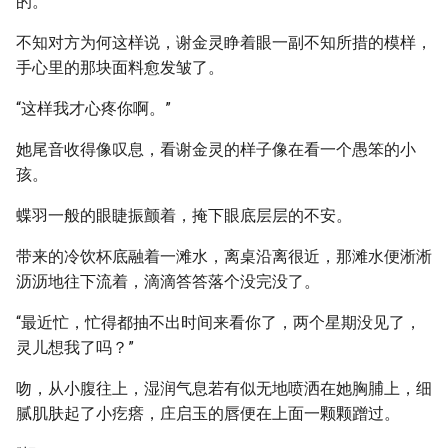
的。”
不知对方为何这样说，谢金灵睁着眼一副不知所措的模样，
手心里的那块面料愈发皱了。
“这样我才心疼你啊。”
她尾音收得像叹息，看谢金灵的样子像在看一个愚笨的小
孩。
蝶羽一般的眼睫振颤着，掩下眼底层层的不安。
带来的冷饮杯底融着一滩水，离桌沿离很近，那滩水便淅淅
沥沥地往下流着，滴滴答答落个没完没了。
“最近忙，忙得都抽不出时间来看你了，两个星期没见了，
灵儿想我了吗？”
吻，从小腹往上，湿润气息若有似无地喷洒在她胸脯上，细
腻肌肤起了小疙瘩，庄启玉的唇便在上面一颗颗蹭过。