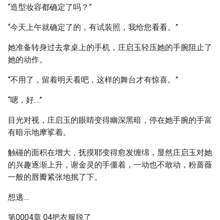
“造型妆容都确定了吗？”
“今天上午就确定了的，有试装照，我给您看看。”
她准备转身过去拿桌上的手机，庄启玉轻压她的手腕阻止了
她的动作。
“不用了，留着明天看吧，这样的舞台才有惊喜。”
“嗯，好....”
目光对视，庄启玉的眼睛变得幽深黑暗，停在她手腕的手富
有暗示地摩挲着。
触碰的面积在增大，抚摸耶变得愈发缠绵，显然庄启玉对她
的兴趣逐渐上升，谢金灵的手僵着，一动也不敢动，粉蔷薇
一般的唇瓣紧张地抿了下。
想逃....
第0004章 04把衣服脱了