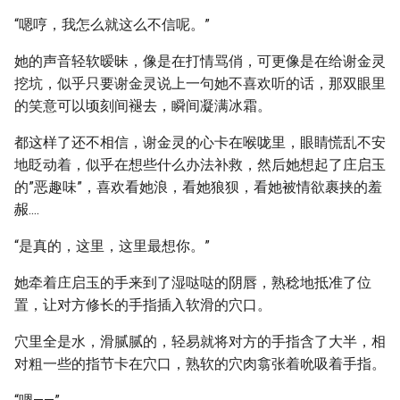
“嗯哼，我怎么就这么不信呢。”
她的声音轻软暧昧，像是在打情骂俏，可更像是在给谢金灵
挖坑，似乎只要谢金灵说上一句她不喜欢听的话，那双眼里
的笑意可以顷刻间褪去，瞬间凝满冰霜。
都这样了还不相信，谢金灵的心卡在喉咙里，眼睛慌乱不安
地眨动着，似乎在想些什么办法补救，然后她想起了庄启玉
的”恶趣味”，喜欢看她浪，看她狼狈，看她被情欲裹挟的羞
赧....
“是真的，这里，这里最想你。”
她牵着庄启玉的手来到了湿哒哒的阴唇，熟稔地抵准了位
置，让对方修长的手指插入软滑的穴口。
穴里全是水，滑腻腻的，轻易就将对方的手指含了大半，相
对粗一些的指节卡在穴口，熟软的穴肉翕张着吮吸着手指。