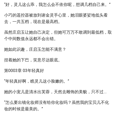
“好，灵儿这么乖，我怎么会不依你呢，想调几档自己来。”
小巧的遥控器被放到谢金灵手心里，她泪眼婆娑地低头看
去，一共五档，现在是最高档。
虽然庄启玉让她自己决定，但她可万万不敢调到最低档，取
个中间数值永远都不会出错。
她如此识趣，庄启玉怎能不满意？
捏着她的下巴，笑意尽达眼底。
第0003章 03年轻真好
“年轻真好啊，瞧灵儿这小脸嫩的。”
她的小宠儿是清水出芙蓉，天然去雕饰的美貌，只不过....
“怎么要出镜化妆师没有给你化妆吗？虽然我的宝贝儿不化
妆的时候是最美的。”