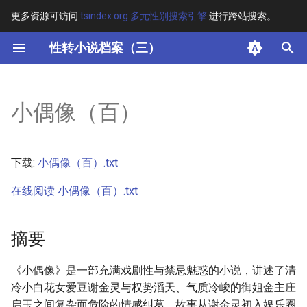
更多资源可访问
tsindex.org 多元性别搜索引擎
进行跨站搜索。
键
性转小说档案（三）
入
摘要
以
小偶像（百）
开
其他信息
始
正文
下载:
小偶像（百）.txt
搜
在线阅读 小偶像（百）.txt
索
摘要
《小偶像》是一部充满戏剧性与禁忌魅惑的小说，讲述了清
冷小白花女爱豆谢金灵与权势滔天、气质冷峻的御姐金主庄
启玉之间复杂而危险的情感纠葛。故事从谢金灵初入娱乐圈