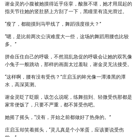
谢金灵的小腹被她摸得近乎痉挛，酸胀不堪，她才用屈起的
指关节往她的竖肚脐上方刮了一下，黑瞳里有流光滑过。
“瘦了，都能摸到马甲线了，舞蹈强度很大？”
“嗯，是比前两次公演难度大一些，这场的舞蹈用腰也比较
多。”
拼命压住自己的呼吸，不然混乱急促的呼吸会让她的双乳像
小兔子一般跳动，那样的画面太过羞耻，谢金灵无法接受。
“这样啊，腰有没有受伤？”庄启玉的眸光像一潭漆黑的潭
水，高深莫测。
谢金灵眨了眨眼，该怎么说呢，练舞扭到、轻微受伤那都是
家常便饭了，只要不严重，都不算受伤吧。
她摇了摇头，“没有，开始之前都做好了热身的。”
庄启玉却笑着摇头，“灵儿真是个小笨蛋，应该要说受伤