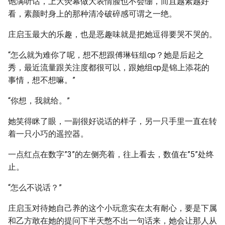
饱满听话，上大荧幕做大表情脸也不会绷，而且越素越好
看，素颜时身上的那种清冷破碎感可谓之一绝。
庄启玉最大的乐趣，也是恶趣味就是把她逗得要哭不哭的。
“怎么就为难你了呢，想不想跟傅琳钰组cp？她是后起之
秀，最近流量跟关注度都很可以，跟她组cp是锦上添花的
事情，想不想嘛。”
“你想，我就给。”
她笑得眯了眼，一副很好说话的样子，另一只手里一直在转
着一只小巧的遥控器。
一点红点在数字”3”的左侧亮着，往上看去，数值在”5”处终
止。
“怎么不说话？”
庄启玉对待她自己养的这个小玩意实在太有耐心，要是下属
和乙方敢在她的提问下半天憋不出一句话来，她会让那人从