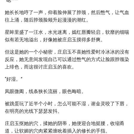
“嗯——”
她长长地哼了一声，仰着脸伸展了脖颈，然后憋气，让气血
往上涌，随后脖颈脸颊升起漫漫的潮红。
星眸里盛了一汪水，水光迷离，嫣红唇瓣轻启，软靡的细喘
似有若无地溢出，好像她被庄启玉摸得多舒爽。
但这是她的一个小秘密，庄启玉不喜她性爱时冷冰冰的没有
反应，她无意间发现自己可以通过憋气的方式让脸跟脖颈染
上绯色，而这很讨庄启玉的喜欢。
“好湿。”
凤眼微阖，线条狭长流丽，眼色晦暗。
被跳蛋玩了近半个小时，怎么可能不湿，谢金灵咬了下唇，
在明亮的光线下瑟瑟发抖。
庄启玉抠她的穴，揉她的阴蒂，她便迎合地挺腰，收缩甬
道，让软媚的穴肉紧紧缠吮着插入的修长的手指。