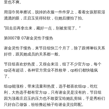
里也不爽。
用湿巾简单擦试，脱掉的衣服一件件穿上，看着女孩那双湿
漉漉的眼，庄启玉笑得轻软，往她后腰拍了拍。
“回去后再拿出来，藏好一点，别被发现了。”
第0007章 07谢金灵性子慢热
谢金灵性子慢热，来节目组快三个月了，除了跟傅琳钰关系
好些，跟其她成员的关系都一般。
节目组喜欢炒热度，又很会来活，组了不少官方cp，每个
cp还有超话，各种官方营业不胜枚举，cp粉们都快嗑疯
了。
组cp能涨粉，带来流量和热度，选手都喜欢组cp，吃红
利，大热选手都有官方cp，只有谢金灵是没有的，节目组
因为顶着庄启玉的压力也不敢耍宝给她乱剪辑，于是秀粉们
只好自己做饭，纷纷撸起袖子给谢金灵拉郎配。