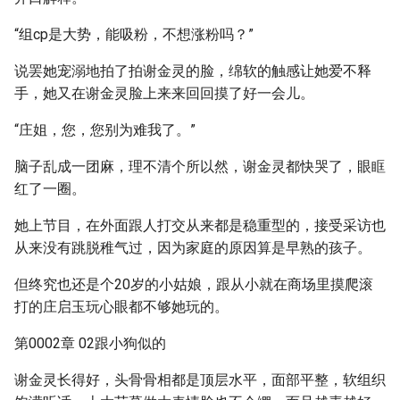
“组cp是大势，能吸粉，不想涨粉吗？”
说罢她宠溺地拍了拍谢金灵的脸，绵软的触感让她爱不释
手，她又在谢金灵脸上来来回回摸了好一会儿。
“庄姐，您，您别为难我了。”
脑子乱成一团麻，理不清个所以然，谢金灵都快哭了，眼眶
红了一圈。
她上节目，在外面跟人打交从来都是稳重型的，接受采访也
从来没有跳脱稚气过，因为家庭的原因算是早熟的孩子。
但终究也还是个20岁的小姑娘，跟从小就在商场里摸爬滚
打的庄启玉玩心眼都不够她玩的。
第0002章 02跟小狗似的
谢金灵长得好，头骨骨相都是顶层水平，面部平整，软组织