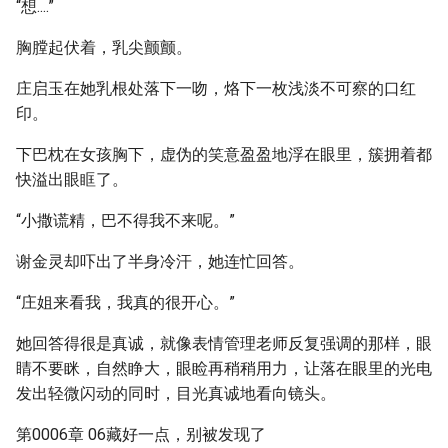
“想....”
胸膛起伏着，乳尖颤颤。
庄启玉在她乳根处落下一吻，烙下一枚浅淡不可察的口红
印。
下巴枕在女孩胸下，虚伪的笑意盈盈地浮在眼里，簇拥着都
快溢出眼眶了。
“小撒谎精，巴不得我不来呢。”
谢金灵却吓出了半身冷汗，她连忙回答。
“庄姐来看我，我真的很开心。”
她回答得很是真诚，就像表情管理老师反复强调的那样，眼
睛不要眯，自然睁大，眼睑再稍稍用力，让落在眼里的光电
发出轻微闪动的同时，目光真诚地看向镜头。
第0006章 06藏好一点，别被发现了