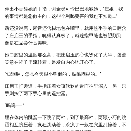
伸出小舌舔她的手指，谢金灵可怜巴巴地喊她，“庄姐，我
的事情都是您做主的，这些个利弊要害的我也不知道....”
话还没说完，尾音还含糊地包在嘴里，就用热乎乎的口腔含
了庄启玉的手指，吮得认真极了，就连指甲缝也被照顾到，
像是在品尝什么美味。
她口腔里的温度那么高，把庄启玉的心也烫化了大半，盈盈
笑意在眸子里流转着，是发自内心地开心了。
“知道啦，怎么今天跟小狗似的，黏黏糊糊的。”
庄启玉打趣道，手指压着女孩软软的舌面往里深入，另一只
手则按了两下手心里的遥控器。
“呜呜——”
埋在体内的跳蛋一下跳了两档，到了最高档，两颗小巧的跳
蛋相互挤压着，疯狂跳动着，杀疯了一般在穴里乱撞着，不