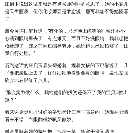
庄启玉说出这话来就是有点兴师问罪的意思了，她的小宠儿
是天生丽质，但你化妆师要是敢怠慢，那可就怨不得她怪罪
了。
谢金灵连忙解释道，“有化的，只是晚上练舞的时候汗不小
心滴到眼睛里去了，有点难受，而且不好洗眼睛，我就想把
妆给卸了，卸之前问过编导老师，她说镜头已经拍够了，让
我自行处理。”
听到这话的庄启玉眉头颦蹙着，捏着女孩的下巴靠近了，几
乎要把脸贴上去了，仔仔细细地看谢金灵的眼睛，发现左眼
确实比右眼红了点儿。
“那么卖力做什么，我给他们的投资还保不了我的宝贝C位出
道？”
看来谢金灵刚才讨好的举动是让庄启玉满意的，她现在心情
看来不错，白眼翻得娇嗔又傲娇。
谢金灵顺着她的脾气撸，抿嘴一笑，笑容干净又清澈。