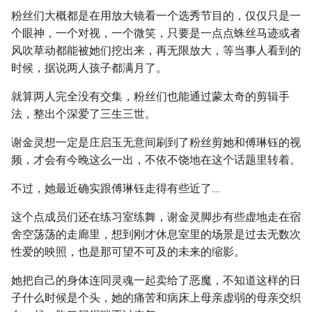
粉丝们大概都是在用放大镜看一个选秀节目的，仅仅只是一
个眼神，一个对视，一个微笑，只要是一点点蛛丝马迹或者
风吹草动都能被她们挖出来，再无限放大，等当事人看到的
时候，据说两人孩子都满月了。
就算两人完全没有交集，粉丝们也能通过蒙太奇的剪辑手
法，整出个深爱了三生三世。
谢金灵想一定是庄启玉无意间刷到了粉丝剪她和傅琳钰的视
频，才会有今晚这么一出，不依不饶地在这个话题里转着。
不过，她最近确实跟傅琳钰走得有些近了....
这个点成员们还在练习室练舞，谢金灵脚步有些虚地走在宿
舍空荡荡的走廊里，想到刚才休息室里的场景是过去无数次
性爱的映照，也是那可望不可及的未来的缩影。
她把自己的身体连同灵魂一起卖给了恶魔，不知道这样的日
子什么时候是个头，她的痛苦和病床上母亲虚弱的母亲交织