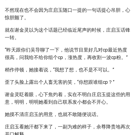
不然现在也不会因为庄启玉随口一提的一句话提心吊胆，心
惊胆颤了。
就在谢金灵以为这个话题已经临近尾声的时候，庄启玉话锋
一转。
“昨天跟你们吴导聊了一下，他说节目里好几对cp最近热度
很高，问我给不给你组个cp，涨热度，再收割一波cp粉。”
稍作停顿，她接着说，“我想了想，也不是不可以。”
歪了头脸上露出个人畜无害的笑，“你想跟谁组cp？”
谢金灵眨着眼，心下焦灼着，实在不明白庄启玉提这些的用
意，明明，明明她看到自己联系发小都会不开心。
她摸不清庄启玉的用意，也就不敢随便说话。
庄启玉看她汗都下来了，一副为难的样子，余尊降贵地再次
开口解释。