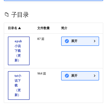
📁 子目录
目录名 ▲
文件数量
简介
87 篇
展开
epub
小说
下载
（更
新）
964 篇
展开
txt小
说下
载
（更
新）