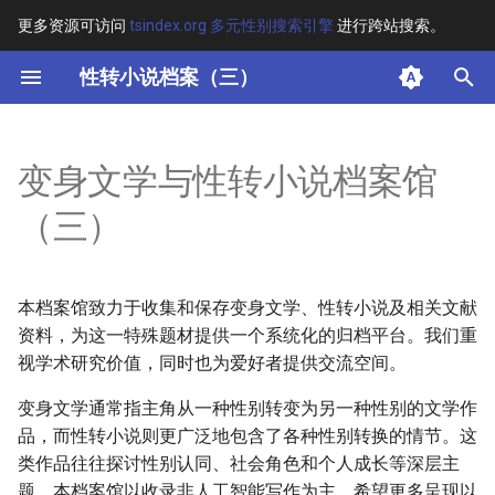
更多资源可访问
tsindex.org 多元性别搜索引擎
进行跨站搜索。
键
性转小说档案（三）
入
目录
以
变身文学与性转小说档案馆
开
📁 子目录
（三）
始
内容简介
搜
本档案馆致力于收集和保存变身文学、性转小说及相关文献
变身与性转题材
索
资料，为这一特殊题材提供一个系统化的归档平台。我们重
视学术研究价值，同时也为爱好者提供交流空间。
相关文献与研究
变身文学通常指主角从一种性别转变为另一种性别的文学作
格式支持
品，而性转小说则更广泛地包含了各种性别转换的情节。这
类作品往往探讨性别认同、社会角色和个人成长等深层主
相关网站导航
题。本档案馆以收录非人工智能写作为主，希望更多呈现以