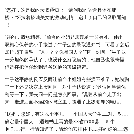
“您好，这是我的录取通知书，请问我的宿舍具体在哪一
楼？”怀揣着搭讪美女的激动心情，递上了自己的录取通知
书。
“好的，请您稍等。”前台的小姐姐表现的十分有礼，伸出一
双精心保养的小手接过了牛子达的录取通知书，可看了之后
却拧起了眉毛，“嗯？？？你是国人？”“啊，对啊。”牛子达
十分坦然的承认了，也没什么好隐瞒的，他自己也很奇怪，
但选择把信任给到道爷送他的顶级福运。
牛子达平静的反应反而让前台小姐姐有些摸不准了，她踟蹰
了一下还是决定上报问问，对牛子达说道：“这位同学请你
稍等一下，我去问一问是怎么回事。”说罢从前台走了出
来，走进后面不远的休息室里，拨通了上级领导的电话。
“赵姐，您好，有这么个事儿，一个国人大学生……对、对……
确定是个国人……通知书上写的是XX省市XX县……叫牛……
啊？……行、行我知道了，我给他安排住下……好的好的……您