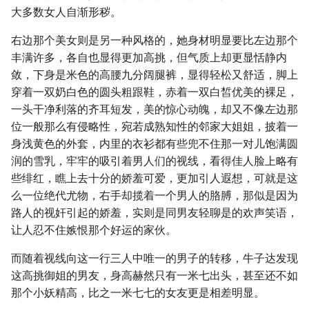
大多数女人自渐形秽。
右边那个美女则是另一种风格的，她身材明显要比左边那个
丰满许多，各自也显得更加高挑，但气质上却更显恬静内
敛，下身是米色的高腰九分阔腿裤，显得轻松又舒适，脚上
穿着一双奶白色的圆头粗跟鞋，赤着一双白皙优美的裸足，
一头干净利落的齐耳短发，美的惊心动魄，却又不像左边那
位一般那么有侵略性，宛若成熟知性的邻家大姐姐，披着一
身浅黄色的外套，内里的衣衫都有些兜不住那一对儿饱满圆
润的雪乳，牢牢的吸引着男人们的视线，看得佳人脸上略有
些绯红，瞧上去十分的娇羞可爱，更加引人遐想，可就是这
么一位绝代尤物，右手却揽着一个男人的胳膊，那似是因为
路人的视奸引起的娇羞，实则是同男友轻聊是的欢声笑语，
让人忍不住嫉恨那个好运的家伙。
而随着视线向这一行三人中唯一的男子的转移，牛子达发现
这高挑御姐的男友，身高赫然只有一米七出头，甚至还不如
那个小妖精高，比之一米七七的女友更是相差明显。