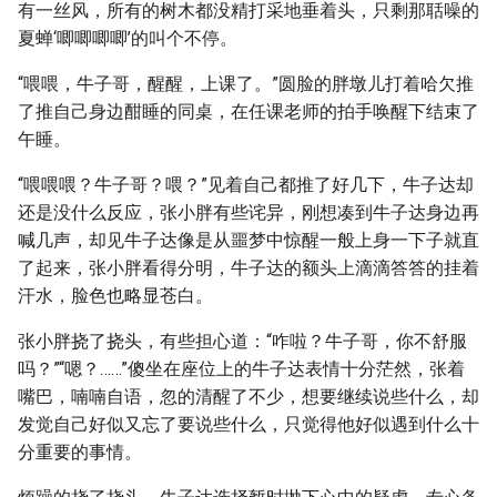
有一丝风，所有的树木都没精打采地垂着头，只剩那聒噪的
夏蝉‘唧唧唧唧’的叫个不停。
“喂喂，牛子哥，醒醒，上课了。”圆脸的胖墩儿打着哈欠推
了推自己身边酣睡的同桌，在任课老师的拍手唤醒下结束了
午睡。
“喂喂喂？牛子哥？喂？”见着自己都推了好几下，牛子达却
还是没什么反应，张小胖有些诧异，刚想凑到牛子达身边再
喊几声，却见牛子达像是从噩梦中惊醒一般上身一下子就直
了起来，张小胖看得分明，牛子达的额头上滴滴答答的挂着
汗水，脸色也略显苍白。
张小胖挠了挠头，有些担心道：“咋啦？牛子哥，你不舒服
吗？”“嗯？……”傻坐在座位上的牛子达表情十分茫然，张着
嘴巴，喃喃自语，忽的清醒了不少，想要继续说些什么，却
发觉自己好似又忘了要说些什么，只觉得他好似遇到什么十
分重要的事情。