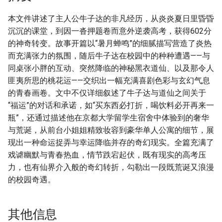
本文件讲述了主人公牛子达的非凡经历，从炎炎夏日里昏昏
沉沉的课堂，到因一沓押题卷而意外逆袭高考，获得602分
的神奇转变。故事开篇以“暑月蝉鸣”的细腻描写营造了炎热
而充满张力的氛围，随后牛子达在校园中的种种遭遇——与
同桌张小胖的互动、突然降临的神秘黑衣道仙、以及那令人
匪夷所思的桃花运——交织出一幅充满喜剧色彩与玄幻气息
的青春画卷。文中不仅详细叙述了牛子达与道仙之间关于
“福运”的对话和承诺，如“买东西必打折，喝饮料必开再来一
瓶”，还通过描述他在京都大学留学生宿舍中体验到的奢华
与荒诞，从前台小姐姐精致妆容到豪华单人公寓的细节，展
现出一种命运捉弄与幸运降临并存的奇幻现实。全篇充满了
戏谑幽默与青春热血，情节跌宕起伏，既有现实的高考压
力，也有仙界介入般的奇幻转折，勾勒出一段既荒诞又浪漫
的校园奇遇。
其他信息