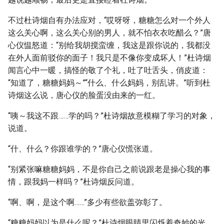
不过杜诗烟自有办法应对，“哎呀呀，糖糖怎么对一个外人
这么关心啊，这么关心别的男人，就不怕衣衣吃醋么？”唐
心仪愠怒道：“别给我胡搅蛮缠，我这是跟你说的，我都没
在外人面前驳你的面子！我只是不像你变成坏人！”杜诗烟
闻言心中一暖，搞怪的敬了个礼，吐了吐舌头，俏皮道：
“知道了，糖糖妈妈～”“什么、什么妈妈，别乱讲。”听到杜
诗烟这么说，唐心仪的脸蛋没由来的一红。
“咦～我这不跟……学的吗？”杜诗烟故意模糊了学习的对象，
说道。
“什、什么？你跟谁学的？”唐心仪慌张道。
“别紧张嘛糖糖妈妈，不是你自己之前说跟老是操心我的事
情，跟我妈一样吗？”杜诗烟反问道。
“啊、啊，是这个啊……”多少有些欲盖弥彰了。
“糖糖妈妈以为是什么呢？”杜诗烟眼睛里闪烁着奇妙的光