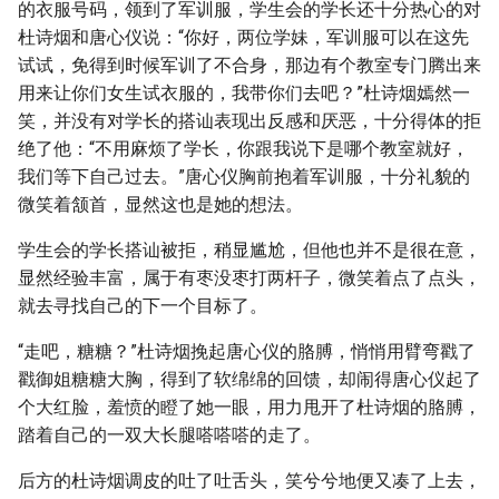
的衣服号码，领到了军训服，学生会的学长还十分热心的对
杜诗烟和唐心仪说：“你好，两位学妹，军训服可以在这先
试试，免得到时候军训了不合身，那边有个教室专门腾出来
用来让你们女生试衣服的，我带你们去吧？”杜诗烟嫣然一
笑，并没有对学长的搭讪表现出反感和厌恶，十分得体的拒
绝了他：“不用麻烦了学长，你跟我说下是哪个教室就好，
我们等下自己过去。”唐心仪胸前抱着军训服，十分礼貌的
微笑着颔首，显然这也是她的想法。
学生会的学长搭讪被拒，稍显尴尬，但他也并不是很在意，
显然经验丰富，属于有枣没枣打两杆子，微笑着点了点头，
就去寻找自己的下一个目标了。
“走吧，糖糖？”杜诗烟挽起唐心仪的胳膊，悄悄用臂弯戳了
戳御姐糖糖大胸，得到了软绵绵的回馈，却闹得唐心仪起了
个大红脸，羞愤的瞪了她一眼，用力甩开了杜诗烟的胳膊，
踏着自己的一双大长腿嗒嗒嗒的走了。
后方的杜诗烟调皮的吐了吐舌头，笑兮兮地便又凑了上去，