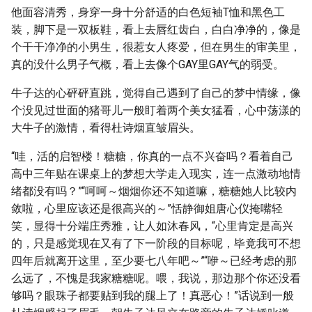
他面容清秀，身穿一身十分舒适的白色短袖T恤和黑色工
装，脚下是一双板鞋，看上去唇红齿白，白白净净的，像是
个干干净净的小男生，很惹女人疼爱，但在男生的审美里，
真的没什么男子气概，看上去像个GAY里GAY气的弱受。
牛子达的心砰砰直跳，觉得自己遇到了自己的梦中情缘，像
个没见过世面的猪哥儿一般盯着两个美女猛看，心中荡漾的
大牛子的激情，看得杜诗烟直皱眉头。
“哇，活的启智楼！糖糖，你真的一点不兴奋吗？看着自己
高中三年贴在课桌上的梦想大学走入现实，连一点激动地情
绪都没有吗？”“呵呵～烟烟你还不知道嘛，糖糖她人比较内
敛啦，心里应该还是很高兴的～”恬静御姐唐心仪掩嘴轻
笑，显得十分端庄秀雅，让人如沐春风，“心里肯定是高兴
的，只是感觉现在又有了下一阶段的目标呢，毕竟我可不想
四年后就离开这里，至少要七八年吧～”“咿～已经考虑的那
么远了，不愧是我家糖糖呢。喂，我说，那边那个你还没看
够吗？眼珠子都要贴到我的腿上了！真恶心！”话说到一般