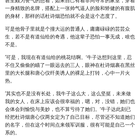
甚至颇为丧气的想着，如果自己有着非同寻常的家室，穿着
一身精致的名牌，搭配上一张帅气逼人的脸和矫健的有腹肌
的身材，那样的话杜诗烟恐怕就不会是这个态度了。
可是他骨子里就是个撞大运的普通人，庸庸碌碌的芸芸众
生，若不是有道仙给的奇遇，他这辈子恐怕一事无成，啥也
不是。
‘可是，我现在有道仙给的桃花结啊。’牛子达想到这里，忍
不住又偷偷的瞄了一眼远去的三人，眼神在杜诗烟裹在黑丝
里的大长腿和唐心仪纤美诱人的裸足上打转，心中一片火
热。
‘其实也不是没有长处，我牛子这么大，这么坚挺，未来做
我的女人，在床上应该会很幸福的，嗯，对，没错，她们也
会体会到愉悦与美妙，也不算亏待了她们。’牛子达此刻已
经把杜诗烟唐心仪两女定为了自己目标，尽管还不知道她们
的名字，但在这个时间点来领军训服，很有可能是自己一个
系的。