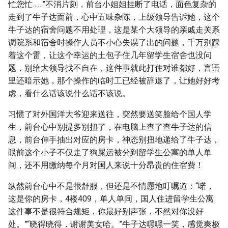
忙您忙……”不消片刻，前台小姐姐挂断了电话，面色复杂的
走到了牛子达面前，心中五味杂陈，上级领导告诉她，这个
牛子达的宿舍问题不用处理，这是某个大领导的亲戚走关系
调院系和宿舍时操作人员不小心失误了出的问题，千万别踩
着这个雷，让这个幸运的土包子住几年留学生宿舍也没问
题，别给大领导找不自在，这件事就此打住对谁都好，言语
里还暗示她，那个操作的临时工已经被辞退了，让她好好考
虑，看什么话该说什么话不该说。
习惯了对外国洋大爷迎来送往，突然要送笑脸给个国人学
生，前台心中别提多别扭了，在电脑上查了查牛子达的信
息，前台伸手抽出对应的房卡，神态别扭地递给了牛子达，
眼前这个小子不仅走了狗屎运被分到留学生公寓的单人单
间，还不用缴纳每个月对国人来说十分昂贵的住宿费！
纵然前台心中不是很舒服，但还是不情愿地叮嘱道：“喏，
这是你的房卡，4楼409，单人单间，国人住进留学生公寓
这件事不是很符合规矩，你最好别声张，不然对你没好
处。”“晓得晓得，谢谢美女哈。”牛子达嘿嘿一笑，感觉爽极