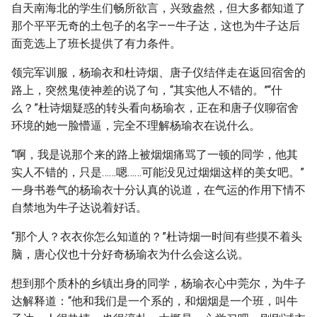
自天南海北的学生们畅所欲言，兴致盎然，但大多都知道了
那个平平无奇的土包子的名字——牛子达，这也为牛子达后
面竞选上了班长提供了有力条件。
领完军训服，杨瑜衣和杜诗烟、唐子仪结伴走在返回宿舍的
路上，突然鬼使神差的说了句，“其实他人不错的。”“什
么？”杜诗烟疑惑的转头看向杨瑜衣，正在和唐子仪聊宿舍
环境的她一脸懵逼，完全不理解杨瑜衣在说什么。
“啊，我是说那个来的路上被烟烟痛骂了一顿的同学，他其
实人不错的，只是……嗯……可能没见过烟烟这样的美女吧。”
一身书卷气的杨瑜衣十分认真的说道，在气运的作用下情不
自禁地为牛子达说着好话。
“那个人？衣衣你怎么知道的？”杜诗烟一时间有些摸不着头
脑，唐心仪也十分好奇杨瑜衣为什么会这么说。
想到那个质朴的乡镇出身的同学，杨瑜衣心中莞尔，为牛子
达解释道：“他和我们是一个系的，和烟烟是一个班，叫牛