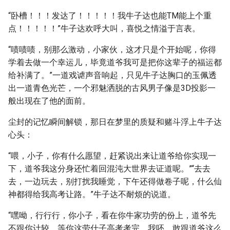
“卧槽！！！发达了！！！！！我牛子达也能TM能上个重
点！！！！！”牛子达欢呼大叫，喜悦之情溢于言表。
“啧啧啧，别那么激动，小家伙，这才只是个开始呢，你得
学着去做一个幸运儿，毕竟道爷我可是把你这辈子的福运都
给补满了。”一道戏谑声音响起，只见牛子达胸口的玉佩透
出一道青色光芒，一个邪魅洒脱的古风男子像是3D投影一
般出现在了他的面前。
尘封的记忆瞬间解锁，那日在梦里的质疑和赌斗浮上牛子达
心头：
“喂，小子，你有什么愿望，赶紧说出来让道爷给你实现一
下，道爷我这分身还忙着回混沌大世界去证道呢。”“去去
去，一边玩去，别打扰我睡觉，下午还得做卷子呢，什么仙
神都得给我高考让路。”牛子达不耐烦的说道。
“嘿呦，行行行，你小子，看在你牛家功劳的份上，道爷先
不跟你计较，等你这劳什子高考考完，我呸，敢跟道爷这么