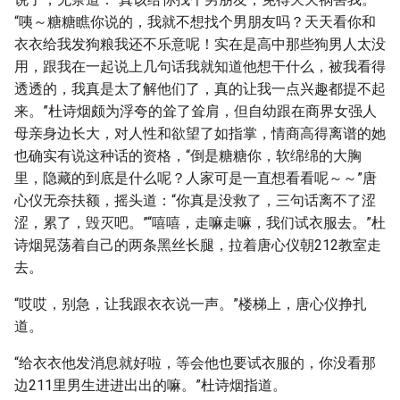
“咦～糖糖瞧你说的，我就不想找个男朋友吗？天天看你和
衣衣给我发狗粮我还不乐意呢！实在是高中那些狗男人太没
用，跟我在一起说上几句话我就知道他想干什么，被我看得
透透的，我真是太了解他们了，真的让我一点兴趣都提不起
来。”杜诗烟颇为浮夸的耸了耸肩，但自幼跟在商界女强人
母亲身边长大，对人性和欲望了如指掌，情商高得离谱的她
也确实有说这种话的资格，“倒是糖糖你，软绵绵的大胸
里，隐藏的到底是什么呢？人家可是一直想看看呢～～”唐
心仪无奈扶额，摇头道：“你真是没救了，三句话离不了涩
涩，累了，毁灭吧。”“嘻嘻，走嘛走嘛，我们试衣服去。”杜
诗烟晃荡着自己的两条黑丝长腿，拉着唐心仪朝212教室走
去。
“哎哎，别急，让我跟衣衣说一声。”楼梯上，唐心仪挣扎
道。
“给衣衣他发消息就好啦，等会他也要试衣服的，你没看那
边211里男生进进出出的嘛。”杜诗烟指道。