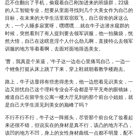
忍不住翻出了手机，偷窥着自己刚加进来的班级群，22级
的人工智能专业，想要从里面寻找到几个大美女作为自己的
目标，在未来的大学生活里双宿双飞，自己宿舍的床这么
大，一个人睡多寂寞呀，嘿嘿嘿……就在牛子达潜水窥群的
时候，突然看到了有人提到要去领军训服，他一拍脑袋，恍
然大悟，自己在这瞎意淫个人什么劲儿啊，直接特么去领军
训服的地方等着看啊，去面对面地筛选美女。
‘曹，我真是个呆逼，’牛子达一边在心里痛骂自己，一边一
个鲤鱼打挺从床上跳了下来，穿上鞋就朝着教学楼跑去。
路上，牛子达显得有些患得患失，他一边想着见识美女，一
边又担忧自己这个理科专业会不会都是平平无奇的眼镜妹，
难道自己在留学生公寓一楼大厅见到的那个前台小姐姐，就
是自己大学生涯见到美女的巅峰了吗？
不行不行不行，牛子达一阵摇头，尽管那个前台化了妆看起
来还很不错，但说实在的身材是真不行，该凸的地方不凸，
该凹的地方不凹，身上的女性身材曲线一点都不明显，配不