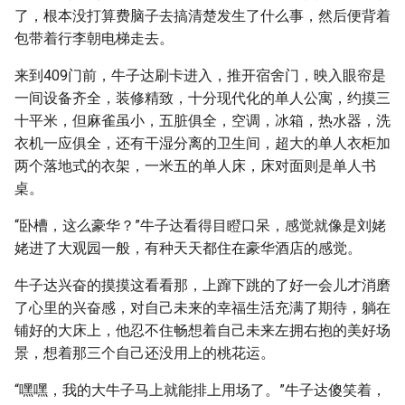
了，根本没打算费脑子去搞清楚发生了什么事，然后便背着
包带着行李朝电梯走去。
来到409门前，牛子达刷卡进入，推开宿舍门，映入眼帘是
一间设备齐全，装修精致，十分现代化的单人公寓，约摸三
十平米，但麻雀虽小，五脏俱全，空调，冰箱，热水器，洗
衣机一应俱全，还有干湿分离的卫生间，超大的单人衣柜加
两个落地式的衣架，一米五的单人床，床对面则是单人书
桌。
“卧槽，这么豪华？”牛子达看得目瞪口呆，感觉就像是刘姥
姥进了大观园一般，有种天天都住在豪华酒店的感觉。
牛子达兴奋的摸摸这看看那，上蹿下跳的了好一会儿才消磨
了心里的兴奋感，对自己未来的幸福生活充满了期待，躺在
铺好的大床上，他忍不住畅想着自己未来左拥右抱的美好场
景，想着那三个自己还没用上的桃花运。
“嘿嘿，我的大牛子马上就能排上用场了。”牛子达傻笑着，