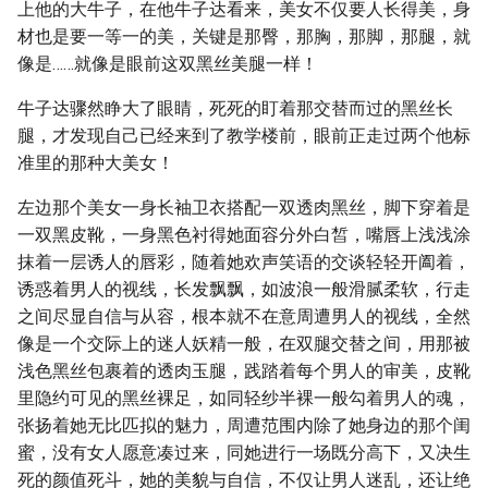
上他的大牛子，在他牛子达看来，美女不仅要人长得美，身
材也是要一等一的美，关键是那臀，那胸，那脚，那腿，就
像是……就像是眼前这双黑丝美腿一样！
牛子达骤然睁大了眼睛，死死的盯着那交替而过的黑丝长
腿，才发现自己已经来到了教学楼前，眼前正走过两个他标
准里的那种大美女！
左边那个美女一身长袖卫衣搭配一双透肉黑丝，脚下穿着是
一双黑皮靴，一身黑色衬得她面容分外白皙，嘴唇上浅浅涂
抹着一层诱人的唇彩，随着她欢声笑语的交谈轻轻开阖着，
诱惑着男人的视线，长发飘飘，如波浪一般滑腻柔软，行走
之间尽显自信与从容，根本就不在意周遭男人的视线，全然
像是一个交际上的迷人妖精一般，在双腿交替之间，用那被
浅色黑丝包裹着的透肉玉腿，践踏着每个男人的审美，皮靴
里隐约可见的黑丝裸足，如同轻纱半裸一般勾着男人的魂，
张扬着她无比匹拟的魅力，周遭范围内除了她身边的那个闺
蜜，没有女人愿意凑过来，同她进行一场既分高下，又决生
死的颜值死斗，她的美貌与自信，不仅让男人迷乱，还让绝