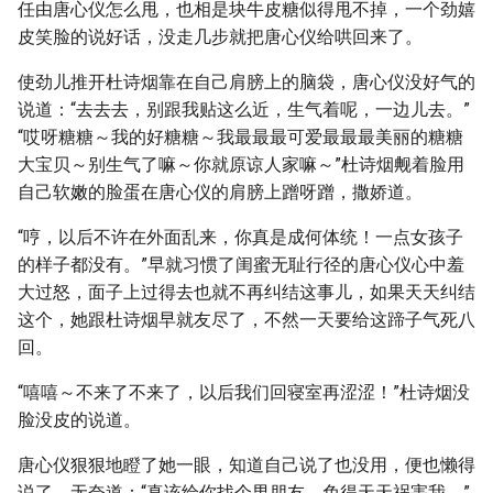
任由唐心仪怎么甩，也相是块牛皮糖似得甩不掉，一个劲嬉
皮笑脸的说好话，没走几步就把唐心仪给哄回来了。
使劲儿推开杜诗烟靠在自己肩膀上的脑袋，唐心仪没好气的
说道：“去去去，别跟我贴这么近，生气着呢，一边儿去。”
“哎呀糖糖～我的好糖糖～我最最最可爱最最最美丽的糖糖
大宝贝～别生气了嘛～你就原谅人家嘛～”杜诗烟觍着脸用
自己软嫩的脸蛋在唐心仪的肩膀上蹭呀蹭，撒娇道。
“哼，以后不许在外面乱来，你真是成何体统！一点女孩子
的样子都没有。”早就习惯了闺蜜无耻行径的唐心仪心中羞
大过怒，面子上过得去也就不再纠结这事儿，如果天天纠结
这个，她跟杜诗烟早就友尽了，不然一天要给这蹄子气死八
回。
“嘻嘻～不来了不来了，以后我们回寝室再涩涩！”杜诗烟没
脸没皮的说道。
唐心仪狠狠地瞪了她一眼，知道自己说了也没用，便也懒得
说了，无奈道：“真该给你找个男朋友，免得天天祸害我。”