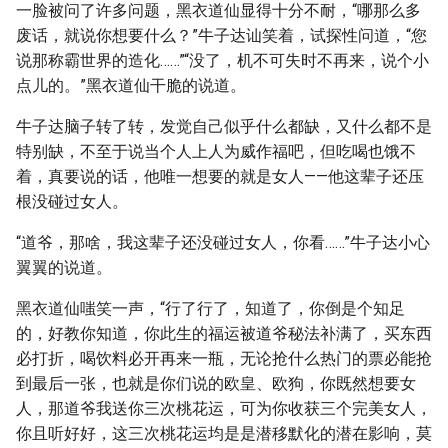
一脸被问了许多问题，黑衣道仙显得十分不耐，“哪那么多
废话，就说你想要什么？”牛子达讪笑着，试探性问道，“您
说那称霸世界的造化……”“没了，机不可失时不再来，说个小
点儿的。”黑衣道仙干脆的说道。
牛子达脑子转了转，发觉自己似乎什么都缺，又什么都不是
特别缺，不至于说当个人上人为威作福吧，但吃喝也饿不
着，真要说的话，他唯一想要的就是女人——他这辈子还压
根没碰过女人。
“道爷，那啥，我这辈子还没碰过女人，你看……”牛子达小心
翼翼的说道。
黑衣道仙嗤笑一声，“行了行了，知道了，你倒是个知足
的，好教你知道，你此生的福运被道爷秘法补满了，买东西
必打折，喝饮料必开再来一瓶，无论抢什么热门的票必能抢
到最后一张，也就是你们说的欧皇、欧狗，你既然想要女
人，那道爷我送你三次桃花运，可为你收获三个完美女人，
你且听好好，这三次桃花运均是是潜移默化的潜在影响，莫