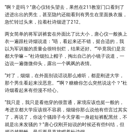
“啊？是吗？”唐心仪转头望去，果然在211教室门口看到了
进进出出的男生，甚至隐约还能看到有男生在里面换衣服，
急忙转过头来，拉着杜诗烟进了212。
两女简单的将军训裤套在外面比了比大小，唐心仪一般换上
衣一遍跟杜诗烟说道：“唔，看起来还不错，挺合适的，我
以为军训服的质量会很特别烂，结果还好。”“毕竟我们是京
都大学嘛～”杜诗烟扣上帽子，掏出自己的小镜子说道，一
边说一遍微微仰头，露出一个飒飒的表情。
“对了，烟烟，在外面别说话说那么难听，都是刚进大学，
那个男生看起来没恶意。”“啊？糖糖你怎么突然说这个？”杜
诗烟看起来有些漫不经心。
“我只是，我只是看他穿的很普通，家境应该也挺一般的，
考进京都大学应该很不容易，烟烟你那么说他有些言过其实
了，再说了，你这个骚蹄子今天穿着一身超短裤配黑丝，不
就是出来发骚的？”唐心仪刚开始说的时候还有些纠结，但
越说越顺畅，最后更是直接瞪着杜诗烟。