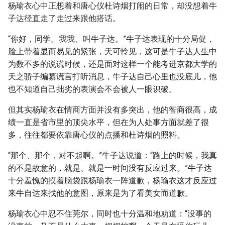
杨瑜衣心中正想着和唐心仪杜诗烟打闹的日常，却没想着牛
子达径直走了走过来跟他搭话。
“你好，同学。我我、叫牛子达。”牛子达表现的十分局促，
脸上带着显而易见的紧张，天可怜见，这可是牛子达人生中
为数不多的说谎时候，还是面对这样一个能考进京都大学的
天之骄子编纂谎言打听消息，牛子达自己心里也没底儿，他
也不知道自己拙劣的表演会不会被人一眼识破。
但其实杨瑜衣在情商方面并没有多突出，他的智商很高，成
绩一直是省市里的顶尖水平，但在为人处事方面就差了很
多，往往都要依靠唐心仪的点播和杜诗烟的照料。
“那个、那个，对不起啊。”牛子达说道：“路上的时候，我真
的不是故意的，就是、就是一时间没有反应过来。”牛子达
十分羞愧的摸着脑袋跟杨瑜衣一阵道歉，杨瑜衣这才反应过
来牛自达来找他的意图，原来是为了看美女而道歉。
杨瑜衣心中忍不住莞尔，同时也十分温和地劝道：“没事的