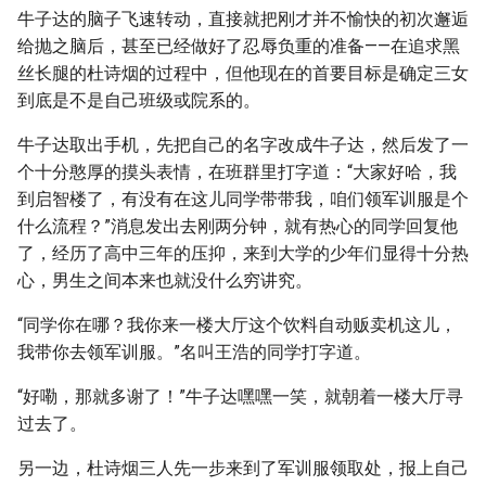
牛子达的脑子飞速转动，直接就把刚才并不愉快的初次邂逅
给抛之脑后，甚至已经做好了忍辱负重的准备——在追求黑
丝长腿的杜诗烟的过程中，但他现在的首要目标是确定三女
到底是不是自己班级或院系的。
牛子达取出手机，先把自己的名字改成牛子达，然后发了一
个十分憨厚的摸头表情，在班群里打字道：“大家好哈，我
到启智楼了，有没有在这儿同学带带我，咱们领军训服是个
什么流程？”消息发出去刚两分钟，就有热心的同学回复他
了，经历了高中三年的压抑，来到大学的少年们显得十分热
心，男生之间本来也就没什么穷讲究。
“同学你在哪？我你来一楼大厅这个饮料自动贩卖机这儿，
我带你去领军训服。”名叫王浩的同学打字道。
“好嘞，那就多谢了！”牛子达嘿嘿一笑，就朝着一楼大厅寻
过去了。
另一边，杜诗烟三人先一步来到了军训服领取处，报上自己