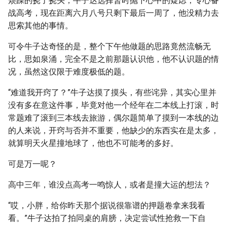
烦躁的挠了挠头，牛子达选择暂时抛下心中的疑虑，专心备
战高考，现在距离六月八号只剩下最后一周了，他没精力去
思索其他的事情。
可令牛子达奇怪的是，整个下午他做题的思路竟然流畅无
比，思如泉涌，完全不是之前那题认识他，他不认识题的情
况，虽然这仅限于难度极低的题。
“难道我开窍了？”牛子达摸了摸头，有些诧异，其实心里并
没有多在意这件事，毕竟对他一个经年在二本线上打滚，时
常题难了滚到三本线去旅游，偶尔题简单了摸到一本线的边
的人来说，开窍与否并不重要，他缺少的东西实在是太多，
就算明天火星撞地球了，他也不可能考的多好。
可是万一呢？
高中三年，谁没点高考一鸣惊人，或者是撞大运的想法？
“哎，小胖，给你昨天那个据说很靠谱的押题卷拿来我看
看。”牛子达拍了拍同桌的肩膀，决定尝试性抢救一下自