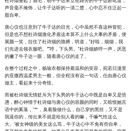
杜诗烟蹙起了眉毛，朝牛子达呆立在路旁的牛子达娇叱道，
声音毫不掩饰，让牛子达听的一清二楚，心中忍不住泛起一
股自卑。
唐心仪也注意到了牛子达的目光，心中虽然不喜这种冒犯，
但是也不想杜诗烟激化矛盾这本算不上什么大事的矛盾，便
展颜一笑，拉住了杜诗烟的胳膊，哄道，“好啦，烟烟，我
们先进去领衣服吧。”“哼，下头男。”杜诗烟娇哼一声，厌恶
的撇了牛子达一眼，随着唐心仪的走了。
在整个过程之中，杨瑜衣都保持着温和的笑容，宛若日漫里
的亚撒西温柔男主一般，但全程没有说一句话，任由唐心仪
做主，看起来十分奇怪。
而被杜诗烟无情贬斥为下头男的牛子达心中既是自卑又是愤
懑，醉心钟情于杜诗烟与唐心仪的容颜的同时，又暗恨她言
语中的奚落，‘艹，臭着脸做什么，自己穿的黑丝，又不是
我逼你的，传出来不就是给别人看的嘛，干嘛气性这么
大。’被女神级的美女这么骂，牛子达心中不免有些自卑，