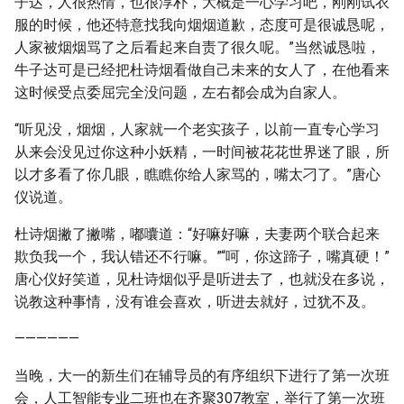
子达，人很热情，也很淳朴，大概是一心学习吧，刚刚试衣
服的时候，他还特意找我向烟烟道歉，态度可是很诚恳呢，
人家被烟烟骂了之后看起来自责了很久呢。”当然诚恳啦，
牛子达可是已经把杜诗烟看做自己未来的女人了，在他看来
这时候受点委屈完全没问题，左右都会成为自家人。
“听见没，烟烟，人家就一个老实孩子，以前一直专心学习
从来会没见过你这种小妖精，一时间被花花世界迷了眼，所
以才多看了你几眼，瞧瞧你给人家骂的，嘴太刁了。”唐心
仪说道。
杜诗烟撇了撇嘴，嘟囔道：“好嘛好嘛，夫妻两个联合起来
欺负我一个，我认错还不行嘛。”“呵，你这蹄子，嘴真硬！”
唐心仪好笑道，见杜诗烟似乎是听进去了，也就没在多说，
说教这种事情，没有谁会喜欢，听进去就好，过犹不及。
——————
当晚，大一的新生们在辅导员的有序组织下进行了第一次班
会，人工智能专业二班也在齐聚307教室，举行了第一次班