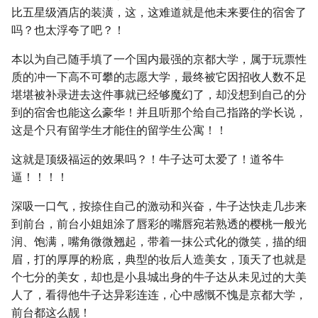
比五星级酒店的装潢，这，这难道就是他未来要住的宿舍了
吗？也太浮夸了吧？！
本以为自己随手填了一个国内最强的京都大学，属于玩票性
质的冲一下高不可攀的志愿大学，最终被它因招收人数不足
堪堪被补录进去这件事就已经够魔幻了，却没想到自己的分
到的宿舍也能这么豪华！并且听那个给自己指路的学长说，
这是个只有留学生才能住的留学生公寓！！
这就是顶级福运的效果吗？！牛子达可太爱了！道爷牛
逼！！！！
深吸一口气，按捺住自己的激动和兴奋，牛子达快走几步来
到前台，前台小姐姐涂了唇彩的嘴唇宛若熟透的樱桃一般光
润、饱满，嘴角微微翘起，带着一抹公式化的微笑，描的细
眉，打的厚厚的粉底，典型的妆后人造美女，顶天了也就是
个七分的美女，却也是小县城出身的牛子达从未见过的大美
人了，看得他牛子达异彩连连，心中感慨不愧是京都大学，
前台都这么靓！