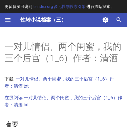
更多资源可访问
tsindex.org 多元性别搜索引擎
进行跨站搜索。
键
性转小说档案（三）
入
摘要
以
一对儿情侣、两个闺蜜，我的
开
其他信息
三个后宫（1_6）作者：清酒
始
正文
搜
下载:
一对儿情侣、两个闺蜜，我的三个后宫（1_6）作
索
者：清酒.txt
在线阅读 一对儿情侣、两个闺蜜，我的三个后宫（1_6）作
者：清酒.txt
摘要