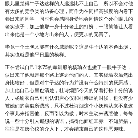
眼儿里觉得牛子达这样的人远远比不上自己，所以不会对他
有太多的竞争类的防备心理，而作为在同样高强度的内卷下
卷出来的同学，同时也会感同身受地会同情这个死心眼儿的
老实孩子，加上他那一身十分老土的打扮，一眼就能让人看
出来他是一个小地方出来的人，便更加的无害了。
毕竟一个土包又能有什么威胁呢？这是牛子达的本色出演，
其实也就是他平日里的模样。
正在尝试自己1米75的军训服的杨瑜衣也撇了一眼牛子达，
认出来了他就是那个路上邂逅他们的人。其实杨瑜衣虽然出
身比较好，但是对牛子达的行为并没有什么特别的厌恶感，
加上他自己心里也清楚，杜诗烟那今天的穿着打扮十分的诱
人，杨瑜衣自己刚刚认识唐心仪和杜诗烟的时候，也没有少
被她们的美貌所诱惑，只不过杜诗烟这个小妖精从来不拿这
个事儿来指责他，反而引以为傲，时常主动来诱惑他，每每
说一些十分引人遐想的话语，搞得他面红耳赤，不知所措，
往往是在唐心仪的介入下，才会结束自己的这种恶趣味。