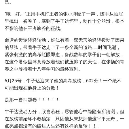
己。
“哦，好。”正用手机打王者的张小胖应了一声，随手从抽屉
里拽出一沓卷子，塞到了牛子达怀里，动作十分丝滑，根本
不影响他在王者峡谷的征战。
命运的齿轮轻轻转动，好似有着一双无形的轻轻拨动了因果
的琴弦，带着牛子达走上了一条全新的道路……时间飞逝，
紧张刺激的的高考眨眼即逝，备战数年的学子们一朝解放，
在这个暑假里肆意释放着他们被压抑了的天性，在张扬的青
春之中等待着十八年学习的最终宣判。
6月25号，牛子达迎来了他的高考放榜，602分！一个绝不
可能出现在他身上的分数！
是那一沓押题卷！！！！！
牛子达激动万分，欣喜若狂，尽管他心中隐隐有所猜测，但
在放榜前始终不敢确定，只因他从未想到他这平平无奇，一
点亮点都没有的破烂人生还有这样的反转！！！