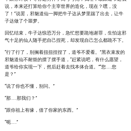
说，本来还打算给你个主宰世界的造化，现在？嘿，没
了！”说罢，邪魅道仙一脚把牛子达从梦里踹了出去，让牛
子达做了个噩梦。
回忆结束，牛子达惊恐万分，急忙想要跪地谢罪，生怕这邪
气十足的仙人随手把自己捏死，却发现自己怎么都跪不下。
“行了行了，别搁着扭扭捏捏了，道爷不爱看。”黑衣束发的
邪魅道仙不耐烦的摆了摆手道，“赶紧说吧，有什么愿望，
道爷给你实现一下，然后赶着去找本体合道。”“您……您
是？”
“说了你也不懂，别问。”
“那……那我们？”
“跟你祖上有缘，借了你家的东西。”
“呃……”