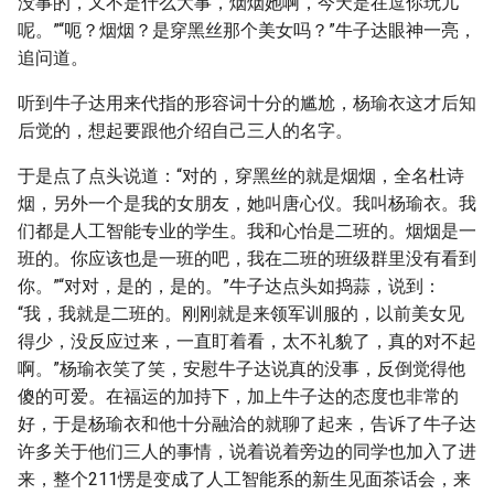
没事的，又不是什么大事，烟烟她啊，今天是在逗你玩儿
呢。”“呃？烟烟？是穿黑丝那个美女吗？”牛子达眼神一亮，
追问道。
听到牛子达用来代指的形容词十分的尴尬，杨瑜衣这才后知
后觉的，想起要跟他介绍自己三人的名字。
于是点了点头说道：“对的，穿黑丝的就是烟烟，全名杜诗
烟，另外一个是我的女朋友，她叫唐心仪。我叫杨瑜衣。我
们都是人工智能专业的学生。我和心怡是二班的。烟烟是一
班的。你应该也是一班的吧，我在二班的班级群里没有看到
你。”“对对，是的，是的。”牛子达点头如捣蒜，说到：
“我，我就是二班的。刚刚就是来领军训服的，以前美女见
得少，没反应过来，一直盯着看，太不礼貌了，真的对不起
啊。”杨瑜衣笑了笑，安慰牛子达说真的没事，反倒觉得他
傻的可爱。在福运的加持下，加上牛子达的态度也非常的
好，于是杨瑜衣和他十分融洽的就聊了起来，告诉了牛子达
许多关于他们三人的事情，说着说着旁边的同学也加入了进
来，整个211愣是变成了人工智能系的新生见面茶话会，来