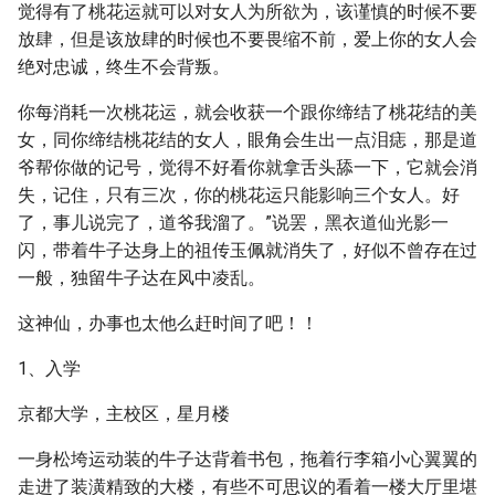
觉得有了桃花运就可以对女人为所欲为，该谨慎的时候不要
放肆，但是该放肆的时候也不要畏缩不前，爱上你的女人会
绝对忠诚，终生不会背叛。
你每消耗一次桃花运，就会收获一个跟你缔结了桃花结的美
女，同你缔结桃花结的女人，眼角会生出一点泪痣，那是道
爷帮你做的记号，觉得不好看你就拿舌头舔一下，它就会消
失，记住，只有三次，你的桃花运只能影响三个女人。好
了，事儿说完了，道爷我溜了。”说罢，黑衣道仙光影一
闪，带着牛子达身上的祖传玉佩就消失了，好似不曾存在过
一般，独留牛子达在风中凌乱。
这神仙，办事也太他么赶时间了吧！！
1、入学
京都大学，主校区，星月楼
一身松垮运动装的牛子达背着书包，拖着行李箱小心翼翼的
走进了装潢精致的大楼，有些不可思议的看着一楼大厅里堪