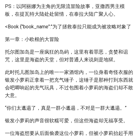
PS：以阿丽娜为主角的无限流冒险故事，亚撒西男主模
板，在提瓦特大陆处处留情，在泰拉大陆广聚人心。
<Book {"book_name":"为了拯救泰拉只能成为被攻略对象了
第一章：小欧根的大冒险
托尔图加岛是一座疯狂的岛屿，这里有着罪恶，贪婪和诅
咒，这里是海盗的天堂，但对普通人来说则是地狱。
此时托儿图加岛上的唯一一家酒馆内，一位身着奇怪衣服的
银发小萝莉正拿着一把充气锤子，这锤子是那种打到东西就
会吧唧响起的充气玩具，不过包围着小萝莉的海盗们却不敢
大意。
“你们太邋遢了，真是一群小邋遢，不对是一群大邋遢。”
银发小萝莉的声音很软糯可爱，但这些海盗却无福享受。
一位海盗想要从后面偷袭这位小萝莉，但被小萝莉抬起手用