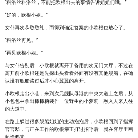
“科洛丝科洛丝，不能把欧根出去的事情告诉姐姐们哦。”
“好的，欧根小姐。”
女仆再次恭敬敬礼，而得到确定答案的小欧根也放心了。
“科洛丝再见。”
“再见欧根小姐。”
与女仆告别后，小欧根就离开了备用的次元门大厅，不过在
离开前小欧根还是先探出头看看外面有没有其他舰船，在确
认没有舰船路过后才小心翼翼的离开。
小欧根走出小巷，来到次元舰队母港的中央大道上之后，从
小包包中拿出棒棒糖装作一位野生的小萝莉，融入人来人往
的大道中。
在路上躲过很多舰船姐姐的主动抱抱后，小欧根回到了指挥
官官邸，与正在工作的欧根亲王打过招呼后，就在客厅里画
起涂鸦来。