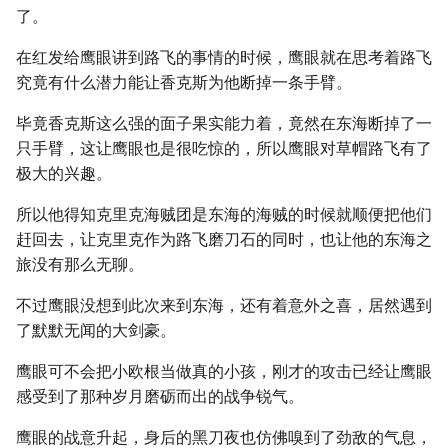
了。
在红发给鹰眼讲到路飞的事情的时候，鹰眼就在思考着路飞
究竟有什么潜力能让香克斯为他断掉一条手臂。
毕竟香克斯这么强的面子果实能力着，竟然在东海断掉了一
只手臂，这让鹰眼也是很吃惊的，所以鹰眼对草帽路飞有了
极大的兴趣。
所以他得知克里克海贼团是东海的海贼的时候就顺便把他们
赶回去，让克里克作为路飞磨刀石的同时，也让他的东海之
旅没有那么无聊。
不过鹰眼没想到此次来到东海，还有着意外之喜，居然遇到
了默默无闻的大剑豪。
鹰眼可不会把小欧根当做真的小孩，刚才的攻击已经让鹰眼
感受到了那种岁月磨砺而出的战争锐气。
鹰眼的战意升起，身后的黑刀夜也仿佛嗅到了劲敌的气息，