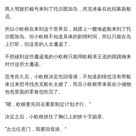
两人驾驶拦截号来到了托尔图加岛，杰克准备在此招募新船
员。
所以小欧根在来到这个世界后，就搭上一艘海盗船来到了托
尔图加岛。但小欧根不知道具体的剧情时间，所以只能在岛
上打听，但这里的人太邋遢了。
不想碰到这些邋遢鬼的小欧根只能用欧根亲王送的跳跳锤来
对付这些大邋遢。
思考良久后，小欧根决定先回母港，不知道剧情也没有带船
体过来想寻找杰克船长太难了，而且小欧根带来装在小储物
包包里面的零食也吃完了。
“嗯，欧根要先回去重新制定计划才行。”
决定之后，小欧根抓住了胸口上的铁十字勋章。
“次元任意门，我要回母港。”