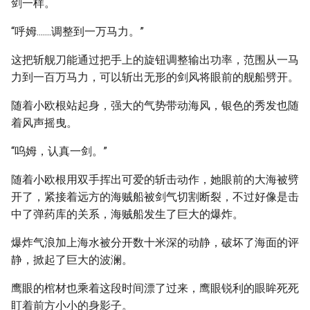
剑一样。
“呼姆.......调整到一万马力。”
这把斩舰刀能通过把手上的旋钮调整输出功率，范围从一马
力到一百万马力，可以斩出无形的剑风将眼前的舰船劈开。
随着小欧根站起身，强大的气势带动海风，银色的秀发也随
着风声摇曳。
“呜姆，认真一剑。”
随着小欧根用双手挥出可爱的斩击动作，她眼前的大海被劈
开了，紧接着远方的海贼船被剑气切割断裂，不过好像是击
中了弹药库的关系，海贼船发生了巨大的爆炸。
爆炸气浪加上海水被分开数十米深的动静，破坏了海面的评
静，掀起了巨大的波澜。
鹰眼的棺材也乘着这段时间漂了过来，鹰眼锐利的眼眸死死
盯着前方小小的身影子。