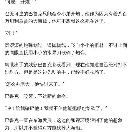
“可恶！开炮！”
逃无可逃的巴鲁克只能命令小弟开炮，他作为因为有着八百
万贝利悬赏的大海贼，他可不想就这么死在这里。
“砰！”
圆滚滚的炮弹划过一道抛物线，飞向小小的棺材，不过上面
的鹰眼直接用小小的水果刀砍碎了炮弹。
鹰眼出手的残影巴鲁克都没看到，现在他知道自己绝对打不
过对方。但是是这边先动的手，已经不好收场了。
“怎么办老大，他快过来了。”
巴鲁克一咬牙，下达新的命令。
“冲！给我碾碎他！我就不信他能把船也给砍了。”
巴鲁克一直在东海发展，这边的和评环境限制了他的想象
力，所以并不觉得对方能砍掉大海船。