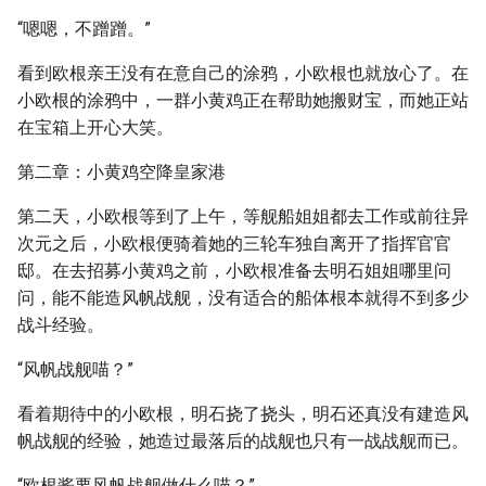
“嗯嗯，不蹭蹭。”
看到欧根亲王没有在意自己的涂鸦，小欧根也就放心了。在
小欧根的涂鸦中，一群小黄鸡正在帮助她搬财宝，而她正站
在宝箱上开心大笑。
第二章：小黄鸡空降皇家港
第二天，小欧根等到了上午，等舰船姐姐都去工作或前往异
次元之后，小欧根便骑着她的三轮车独自离开了指挥官官
邸。在去招募小黄鸡之前，小欧根准备去明石姐姐哪里问
问，能不能造风帆战舰，没有适合的船体根本就得不到多少
战斗经验。
“风帆战舰喵？”
看着期待中的小欧根，明石挠了挠头，明石还真没有建造风
帆战舰的经验，她造过最落后的战舰也只有一战战舰而已。
“欧根酱要风帆战舰做什么喵？”