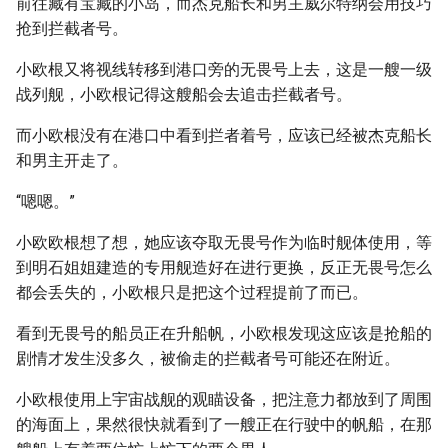
前往藏有宝藏的小岛，而杰克船长和男主威尔特纳会用技巧
抢到拦截者号。
小欧根又将视线转移到港口旁的无畏号上去，这是一艘一级
战列舰，小欧根记得这艘船会去追击拦截者号。
而小欧根没有在港口中看到拦者着号，应该已经被杰克船长
和男主开走了。
“嗯嗯。”
小欧欧根想了想，她应该夺取无畏号作为临时舰体使用，等
到明石姐姐建造的专用舰造好在进行更换，反正无畏号怎么
都会丢失的，小欧根只是把这个过程提前了而已。
看到无畏号的船员正在升船帆，小欧根发现这应该是抢船的
剧情才发生没多久，被偷走的拦截者号可能还在附近。
小欧根使用上宇宙战舰的观瞄设备，把注意力都放到了周围
的海面上，果然很快就看到了一艘正在行驶中的帆船，在那