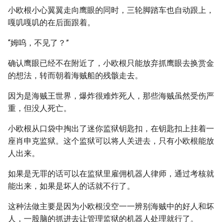
小欧根小心翼翼走向鹰眼的同时，三轮脚踏车也自动跟上，
嘎叽嘎叽的在后面跟着。
“姆呜，不见了？”
确认鹰眼已经不在附近了，小欧根只能放弃抓鹰眼去换赏金
的想法，转而朝着海贼船的残骸走去。
因为是海贼王世界，爆炸很难炸死人，那些海贼虽然受伤严
重，但没人死亡。
小欧根从口袋中掏出了迷你监狱钥匙扣，在钥匙扣上挂着一
座肖申克监狱。这个监狱可以将人关进去，只有小欧根能放
人出来。
如果是无罪的话可以在监狱里雇佣机器人律师，通过考核就
能出来，如果是坏人的话就不行了。
这种法做主要是因为小欧根没空一一辨别海贼中的好人和坏
人，一股脑的抓进去让管理监狱的机器人处理就行了。