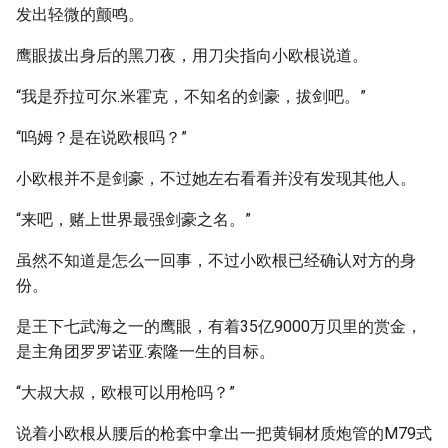
发出轻微的颤鸣。
鹰眼拔出身后的黑刀夜，用刀尖指向小欧根说道。
“我是乔拉可尔.米霍克，不知名的剑豪，拔剑吧。”
“呜姆？是在说欧根吗？”
小欧根并不是剑豪，不过她左右看看并没有发现其他人。
“来吧，赌上世界最强剑豪之名。”
虽然不知道是怎么一回事，不过小欧根已经确认对方的身
份。
是王下七武海之一的鹰眼，有着35亿9000万贝里的赏金，
是主角团罗罗诺亚.索隆一生的目标。
“大叔大叔，欧根可以用枪吗？”
说着小欧根从腰后的枪套中拿出一把黄铜材质炮管的M79式