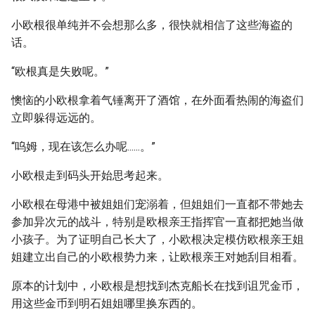
小欧根很单纯并不会想那么多，很快就相信了这些海盗的
话。
“欧根真是失败呢。”
懊恼的小欧根拿着气锤离开了酒馆，在外面看热闹的海盗们
立即躲得远远的。
“呜姆，现在该怎么办呢......。”
小欧根走到码头开始思考起来。
小欧根在母港中被姐姐们宠溺着，但姐姐们一直都不带她去
参加异次元的战斗，特别是欧根亲王指挥官一直都把她当做
小孩子。为了证明自己长大了，小欧根决定模仿欧根亲王姐
姐建立出自己的小欧根势力来，让欧根亲王对她刮目相看。
原本的计划中，小欧根是想找到杰克船长在找到诅咒金币，
用这些金币到明石姐姐哪里换东西的。