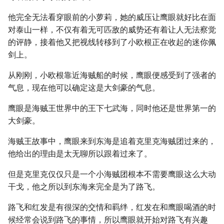
他完全无法看穿眼前的小萝莉，她的威压让鹰眼就好比在面
对泰山一样，不仅有着无可匹敌的威势还有着让人无法察觉
的评静，接着他又把视线转移到了小欧根正在收起的迷你佩
剑上。
从刚刚，小欧根靠近海贼船的时候，鹰眼便感受到了强者的
气息，现在他可以确定这是大剑豪的气息。
鹰眼是海贼王世界中的王下七武海，同时他还是世界第一的
大剑豪。
海贼王故事中，鹰眼来到东海是追着克里克海贼团过来的，
他给出的理由是太无聊所以跟着过来了。
但是克里克仅仅只是一个小海贼团根本不需要鹰眼这么大动
干戈，他之所以到东海来完全是为了路飞。
路飞和红发是有很深的交情和羁绊，红发在和鹰眼喝酒的时
候经常会说到路飞的事情，所以鹰眼就开始对路飞有兴趣