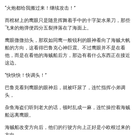
“火炮都给我搬过来！继续攻击！”
而棺材上的鹰眼只是随意挥舞着手中的十字架水果刀，那些
飞来的炮弹便四分五裂摔落在了海面上。
鹰眼微微抬头，那双如同鹰一般锐利的眼神看向了海贼大帆
船的方向，这看得巴鲁克心神巨震。不过鹰眼并不是在看
他，而是在看他的海贼船后方，那边有着什么东西正在接近
这边。
“快快快！快调头！”
巴鲁克看到鹰眼的眼神后，就被吓尿了，连忙指挥小弟调
头，
杂鱼海盗们听到老大的话，顿时乱成一麻，连忙操控着海贼
船远离鹰眼。
海贼船改变方向后，他们的行驶方向上正好是小欧根过来的
方向。