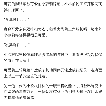
可爱的脚踏车被可爱的小萝莉踩动，小小的轮子劈开浪花飞
驰在海面上。
“嘎叽嘎叽......。”
身穿可爱灰色双排扣大衣，戴着大号的三角船长帽，银发的
小萝莉摇摇晃晃很是可爱。
“嘎叽嘎叽......。”
小欧根嘴里模仿着踩动脚踏车的吱嘎声，随着波浪起起伏伏
的航行在大海上。
可爱的三轮脚踏车达成了其他同伴无法达成的纪录，在海面
上以三十节的速度飞驰着。
另一边，作为小欧根目标的一艘三桅帆船上，海贼巴鲁克正
在紧张的看着前方，一位站在棺材中的别致大叔正在用水果
刀指着他的海贼船。