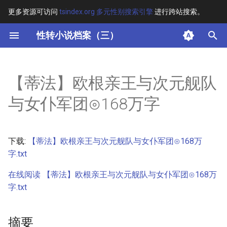
更多资源可访问
tsindex.org 多元性别搜索引擎
进行跨站搜索。
键
性转小说档案（三）
入
摘要
以
【蒂法】欧根亲王与次元舰队
开
其他信息
与女仆军团⊙168万字
始
正文
搜
下载:
【蒂法】欧根亲王与次元舰队与女仆军团⊙168万
索
字.txt
在线阅读 【蒂法】欧根亲王与次元舰队与女仆军团⊙168万
字.txt
摘要