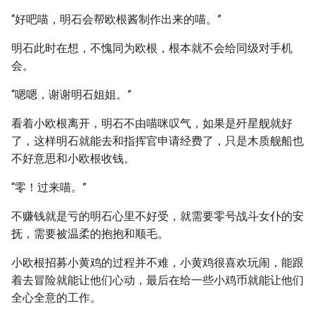
“好吧喵，明石会帮欧根酱制作出来的喵。”
明石此时在想，不愧同为欧根，根本就不会给同级对手机
会。
“嗯嗯，谢谢明石姐姐。”
看着小欧根离开，明石不由喵咪叹气，如果是歼星舰就好
了，这样明石就能去和指挥官申请经费了，只是木质舰船也
不好意思和小欧根收钱。
“零！过来喵。”
不赚钱就是亏的明石心里不好受，就需要零号战斗女仆的安
抚，需要被温柔的抱抱和顺毛。
小欧根招募小黄鸡的过程并不难，小黄鸡很喜欢玩闹，能跟
着去冒险就能让他们心动，最后在给一些小鸡币就能让他们
全心全意的工作。