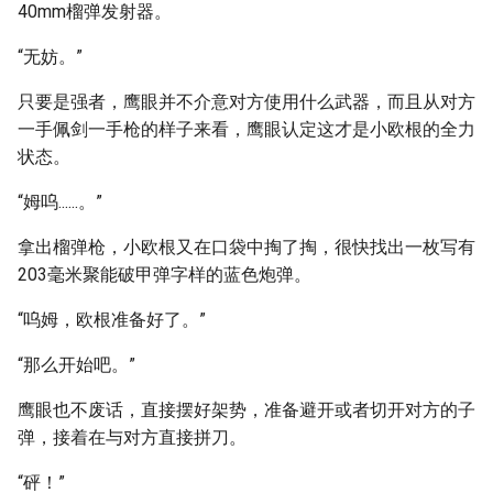
40mm榴弹发射器。
“无妨。”
只要是强者，鹰眼并不介意对方使用什么武器，而且从对方
一手佩剑一手枪的样子来看，鹰眼认定这才是小欧根的全力
状态。
“姆呜......。”
拿出榴弹枪，小欧根又在口袋中掏了掏，很快找出一枚写有
203毫米聚能破甲弹字样的蓝色炮弹。
“呜姆，欧根准备好了。”
“那么开始吧。”
鹰眼也不废话，直接摆好架势，准备避开或者切开对方的子
弹，接着在与对方直接拼刀。
“砰！”