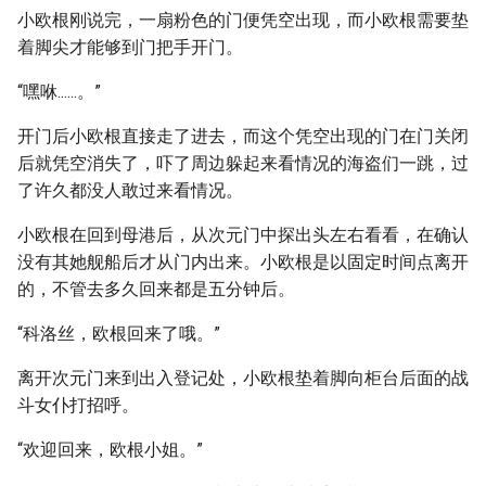
小欧根刚说完，一扇粉色的门便凭空出现，而小欧根需要垫
着脚尖才能够到门把手开门。
“嘿咻......。”
开门后小欧根直接走了进去，而这个凭空出现的门在门关闭
后就凭空消失了，吓了周边躲起来看情况的海盗们一跳，过
了许久都没人敢过来看情况。
小欧根在回到母港后，从次元门中探出头左右看看，在确认
没有其她舰船后才从门内出来。小欧根是以固定时间点离开
的，不管去多久回来都是五分钟后。
“科洛丝，欧根回来了哦。”
离开次元门来到出入登记处，小欧根垫着脚向柜台后面的战
斗女仆打招呼。
“欢迎回来，欧根小姐。”