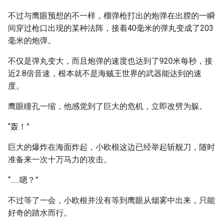
不过与鹰眼预想的不一样，榴弹枪打出的炮弹在出膛的一瞬
间穿过枪口出现的某种法阵，接着40毫米的弹丸变成了203
毫米的炮弹。
不仅是弹丸变大，而且炮弹的速度也达到了920米每秒，接
近2.8倍音速，根本就不是海贼王世界的武器能达到的速
度。
鹰眼瞳孔一缩，他感觉到了巨大的危机，立即改劈为躲。
“轰！”
巨大的爆炸在海面炸起，小欧根这边已经举起斩舰刀，随时
准备来一次十万马力的攻击。
“......嗯？”
不过等了一会，小欧根并没有等到鹰眼从烟雾中出来，只能
好奇的踏水而行。