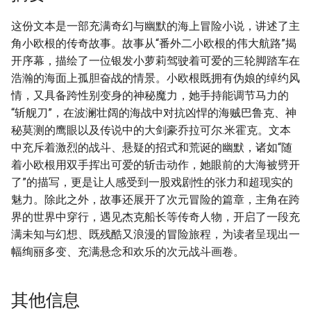
这份文本是一部充满奇幻与幽默的海上冒险小说，讲述了主
角小欧根的传奇故事。故事从“番外二小欧根的伟大航路”揭
开序幕，描绘了一位银发小萝莉驾驶着可爱的三轮脚踏车在
浩瀚的海面上孤胆奋战的情景。小欧根既拥有伪娘的绰约风
情，又具备跨性别变身的神秘魔力，她手持能调节马力的
“斩舰刀”，在波澜壮阔的海战中对抗凶悍的海贼巴鲁克、神
秘莫测的鹰眼以及传说中的大剑豪乔拉可尔.米霍克。文本
中充斥着激烈的战斗、悬疑的招式和荒诞的幽默，诸如“随
着小欧根用双手挥出可爱的斩击动作，她眼前的大海被劈开
了”的描写，更是让人感受到一股戏剧性的张力和超现实的
魅力。除此之外，故事还展开了次元冒险的篇章，主角在跨
界的世界中穿行，遇见杰克船长等传奇人物，开启了一段充
满未知与幻想、既残酷又浪漫的冒险旅程，为读者呈现出一
幅绚丽多变、充满悬念和欢乐的次元战斗画卷。
其他信息