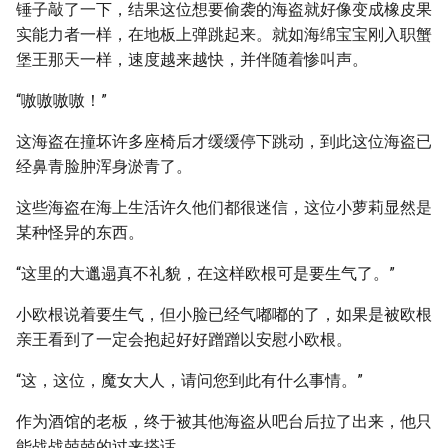
锤子敲了一下，结果这位想要偷袭的海盗就好像变成橡皮果
实能力者一样，在地板上弹跳起来。就如海绵宝宝刚入职蟹
堡王那天一样，速度越来越快，并伴随着惨叫声。
“嗷嗷嗷嗷！”
这海盗在撞坏许多座椅后才缓缓停下跳动，到此这位海盗已
经鼻青脸肿浑身淤青了。
这些海盗在海上生活许久他们都很迷信，这位小萝莉显然是
某种怪异的东西。
“这里的大邋遢真不礼貌，在这样欧根可是要生气了。”
小欧根说着要生气，但小脸已经气嘟嘟的了，如果是被欧根
亲王看到了一定会抱起好好蹭蹭以安慰小欧根。
“这，这位，魔女大人，请问您到此有什么事情。”
作为酒馆的老板，终于被其他海盗从吧台后拉了出来，他只
能战战兢兢的过来搭话。