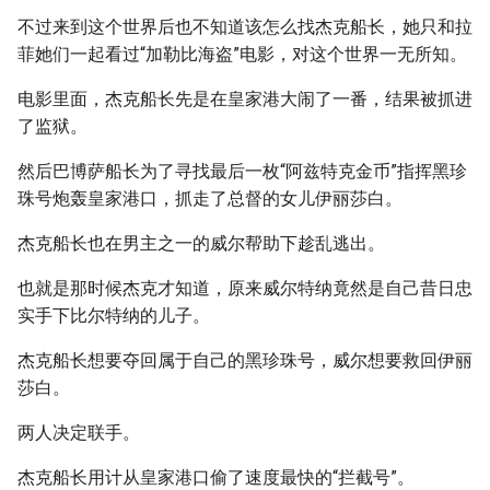
不过来到这个世界后也不知道该怎么找杰克船长，她只和拉
菲她们一起看过“加勒比海盗”电影，对这个世界一无所知。
电影里面，杰克船长先是在皇家港大闹了一番，结果被抓进
了监狱。
然后巴博萨船长为了寻找最后一枚“阿兹特克金币”指挥黑珍
珠号炮轰皇家港口，抓走了总督的女儿伊丽莎白。
杰克船长也在男主之一的威尔帮助下趁乱逃出。
也就是那时候杰克才知道，原来威尔特纳竟然是自己昔日忠
实手下比尔特纳的儿子。
杰克船长想要夺回属于自己的黑珍珠号，威尔想要救回伊丽
莎白。
两人决定联手。
杰克船长用计从皇家港口偷了速度最快的“拦截号”。