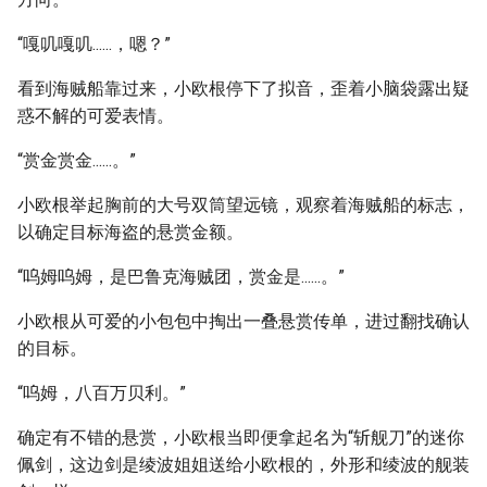
“嘎叽嘎叽......，嗯？”
看到海贼船靠过来，小欧根停下了拟音，歪着小脑袋露出疑
惑不解的可爱表情。
“赏金赏金......。”
小欧根举起胸前的大号双筒望远镜，观察着海贼船的标志，
以确定目标海盗的悬赏金额。
“呜姆呜姆，是巴鲁克海贼团，赏金是......。”
小欧根从可爱的小包包中掏出一叠悬赏传单，进过翻找确认
的目标。
“呜姆，八百万贝利。”
确定有不错的悬赏，小欧根当即便拿起名为“斩舰刀”的迷你
佩剑，这边剑是绫波姐姐送给小欧根的，外形和绫波的舰装