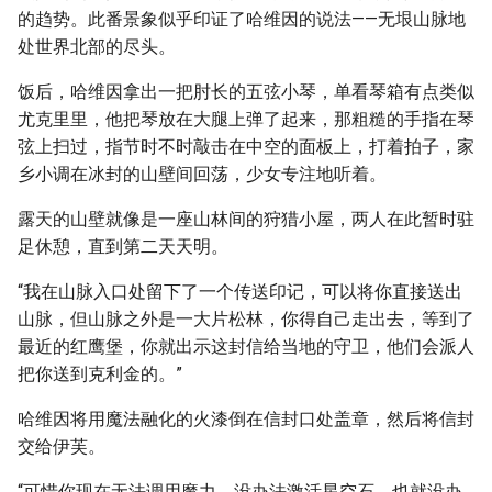
的趋势。此番景象似乎印证了哈维因的说法——无垠山脉地
处世界北部的尽头。
饭后，哈维因拿出一把肘长的五弦小琴，单看琴箱有点类似
尤克里里，他把琴放在大腿上弹了起来，那粗糙的手指在琴
弦上扫过，指节时不时敲击在中空的面板上，打着拍子，家
乡小调在冰封的山壁间回荡，少女专注地听着。
露天的山壁就像是一座山林间的狩猎小屋，两人在此暂时驻
足休憩，直到第二天天明。
“我在山脉入口处留下了一个传送印记，可以将你直接送出
山脉，但山脉之外是一大片松林，你得自己走出去，等到了
最近的红鹰堡，你就出示这封信给当地的守卫，他们会派人
把你送到克利金的。”
哈维因将用魔法融化的火漆倒在信封口处盖章，然后将信封
交给伊芙。
“可惜你现在无法调用魔力，没办法激活星空石，也就没办