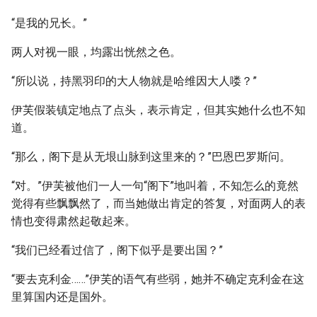
“是我的兄长。”
两人对视一眼，均露出恍然之色。
“所以说，持黑羽印的大人物就是哈维因大人喽？”
伊芙假装镇定地点了点头，表示肯定，但其实她什么也不知
道。
“那么，阁下是从无垠山脉到这里来的？”巴恩巴罗斯问。
“对。”伊芙被他们一人一句“阁下”地叫着，不知怎么的竟然
觉得有些飘飘然了，而当她做出肯定的答复，对面两人的表
情也变得肃然起敬起来。
“我们已经看过信了，阁下似乎是要出国？”
“要去克利金……”伊芙的语气有些弱，她并不确定克利金在这
里算国内还是国外。