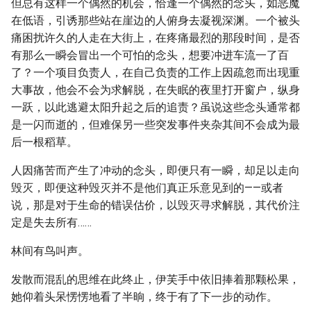
但总有这样一个偶然的机会，恰逢一个偶然的念头，如恶魔
在低语，引诱那些站在崖边的人俯身去凝视深渊。一个被头
痛困扰许久的人走在大街上，在疼痛最烈的那段时间，是否
有那么一瞬会冒出一个可怕的念头，想要冲进车流一了百
了？一个项目负责人，在自己负责的工作上因疏忽而出现重
大事故，他会不会为求解脱，在失眠的夜里打开窗户，纵身
一跃，以此逃避太阳升起之后的追责？虽说这些念头通常都
是一闪而逝的，但难保另一些突发事件夹杂其间不会成为最
后一根稻草。
人因痛苦而产生了冲动的念头，即便只有一瞬，却足以走向
毁灭，即便这种毁灭并不是他们真正乐意见到的——或者
说，那是对于生命的错误估价，以毁灭寻求解脱，其代价注
定是失去所有……
林间有鸟叫声。
发散而混乱的思维在此终止，伊芙手中依旧捧着那颗松果，
她仰着头呆愣愣地看了半晌，终于有了下一步的动作。