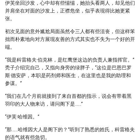
伊芙坐回沙发，心中却有些惴惴，她抬头看两人，却见他们
并肩坐在对面的沙发上，正襟危坐，似乎表现得比她更紧
张。
初次见面的意外尴尬局面虽然令三人都有些沮丧，但这样笨
拙而朴素地向对方展现友善的方式其实也不失为一个好的开
端。
“我是科雷格夫·伯克林，是红鹰堡这边的负责人兼指挥官。”
秃子介绍完自己，又指向身旁的绿胖子，“这位是巴恩巴罗
斯·德安萨，本职是药剂师和医生，在这里也是我的助理和
参谋。”
“我们在几个月前就接到了来自首都的指示，说会有带着黑
羽印的大人物来访，请问阁下是……”
“伊芙·哈维因。”
“那……哈维因大人是阁下的？”听到了熟悉的姓氏，科雷格夫
的语气就有些急切。