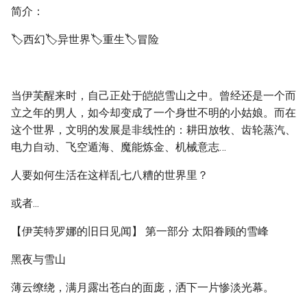
简介：
🏷️西幻🏷️异世界🏷️重生🏷️冒险
当伊芙醒来时，自己正处于皑皑雪山之中。曾经还是一个而
立之年的男人，如今却变成了一个身世不明的小姑娘。而在
这个世界，文明的发展是非线性的：耕田放牧、齿轮蒸汽、
电力自动、飞空遁海、魔能炼金、机械意志…
人要如何生活在这样乱七八糟的世界里？
或者...
【伊芙特罗娜的旧日见闻】 第一部分 太阳眷顾的雪峰
黑夜与雪山
薄云缭绕，满月露出苍白的面庞，洒下一片惨淡光幕。