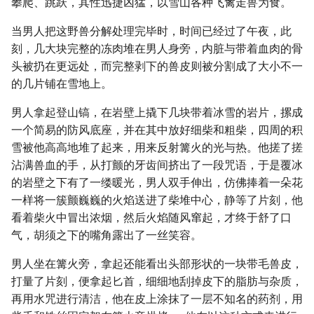
攀爬、跳跃，其性迅捷凶猛，以雪山各种飞禽走兽为食。
当男人把这野兽分解处理完毕时，时间已经过了午夜，此
刻，几大块完整的冻肉堆在男人身旁，内脏与带着血肉的骨
头被扔在更远处，而完整剥下的兽皮则被分割成了大小不一
的几片铺在雪地上。
男人拿起登山镐，在岩壁上撬下几块带着冰雪的岩片，摞成
一个简易的防风底座，并在其中放好细柴和粗柴，四周的积
雪被他高高地堆了起来，用来反射篝火的光与热。他搓了搓
沾满兽血的手，从打颤的牙齿间挤出了一段咒语，于是覆冰
的岩壁之下有了一缕暖光，男人双手伸出，仿佛捧着一朵花
一样将一簇颤巍巍的火焰送进了柴堆中心，静等了片刻，他
看着柴火中冒出浓烟，然后火焰随风窜起，才终于舒了口
气，胡须之下的嘴角露出了一丝笑容。
男人坐在篝火旁，拿起还能看出头部形状的一块带毛兽皮，
打量了片刻，便拿起匕首，细细地刮掉皮下的脂肪与杂质，
再用水咒进行清洁，他在皮上涂抹了一层不知名的药剂，用