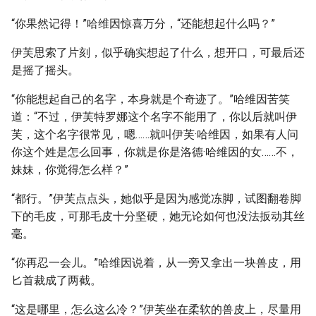
“你果然记得！”哈维因惊喜万分，“还能想起什么吗？”
伊芙思索了片刻，似乎确实想起了什么，想开口，可最后还
是摇了摇头。
“你能想起自己的名字，本身就是个奇迹了。”哈维因苦笑
道：“不过，伊芙特罗娜这个名字不能用了，你以后就叫伊
芙，这个名字很常见，嗯……就叫伊芙·哈维因，如果有人问
你这个姓是怎么回事，你就是你是洛德·哈维因的女……不，
妹妹，你觉得怎么样？”
“都行。”伊芙点点头，她似乎是因为感觉冻脚，试图翻卷脚
下的毛皮，可那毛皮十分坚硬，她无论如何也没法扳动其丝
毫。
“你再忍一会儿。”哈维因说着，从一旁又拿出一块兽皮，用
匕首裁成了两截。
“这是哪里，怎么这么冷？”伊芙坐在柔软的兽皮上，尽量用