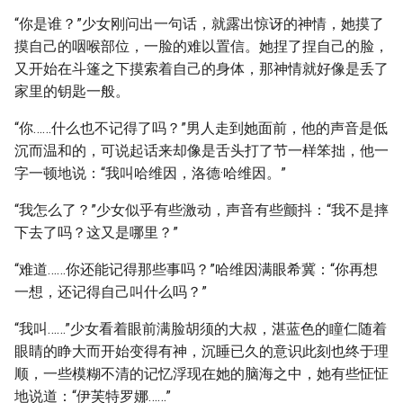
“你是谁？”少女刚问出一句话，就露出惊讶的神情，她摸了
摸自己的咽喉部位，一脸的难以置信。她捏了捏自己的脸，
又开始在斗篷之下摸索着自己的身体，那神情就好像是丢了
家里的钥匙一般。
“你……什么也不记得了吗？”男人走到她面前，他的声音是低
沉而温和的，可说起话来却像是舌头打了节一样笨拙，他一
字一顿地说：“我叫哈维因，洛德·哈维因。”
“我怎么了？”少女似乎有些激动，声音有些颤抖：“我不是摔
下去了吗？这又是哪里？”
“难道……你还能记得那些事吗？”哈维因满眼希冀：“你再想
一想，还记得自己叫什么吗？”
“我叫……”少女看着眼前满脸胡须的大叔，湛蓝色的瞳仁随着
眼睛的睁大而开始变得有神，沉睡已久的意识此刻也终于理
顺，一些模糊不清的记忆浮现在她的脑海之中，她有些怔怔
地说道：“伊芙特罗娜……”