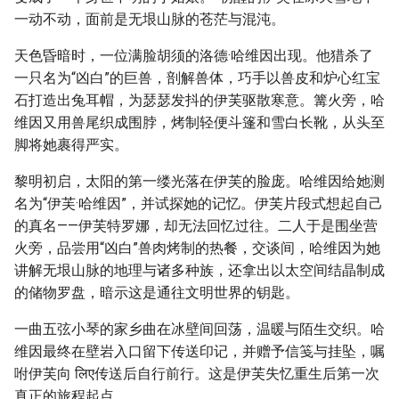
一动不动，面前是无垠山脉的苍茫与混沌。
天色昏暗时，一位满脸胡须的洛德·哈维因出现。他猎杀了
一只名为“凶白”的巨兽，剖解兽体，巧手以兽皮和炉心红宝
石打造出兔耳帽，为瑟瑟发抖的伊芙驱散寒意。篝火旁，哈
维因又用兽尾织成围脖，烤制轻便斗篷和雪白长靴，从头至
脚将她裹得严实。
黎明初启，太阳的第一缕光落在伊芙的脸庞。哈维因给她测
名为“伊芙·哈维因”，并试探她的记忆。伊芙片段式想起自己
的真名——伊芙特罗娜，却无法回忆过往。二人于是围坐营
火旁，品尝用“凶白”兽肉烤制的热餐，交谈间，哈维因为她
讲解无垠山脉的地理与诸多种族，还拿出以太空间结晶制成
的储物罗盘，暗示这是通往文明世界的钥匙。
一曲五弦小琴的家乡曲在冰壁间回荡，温暖与陌生交织。哈
维因最终在壁岩入口留下传送印记，并赠予信笺与挂坠，嘱
咐伊芙向 लिए传送后自行前行。这是伊芙失忆重生后第一次
真正的旅程起点。