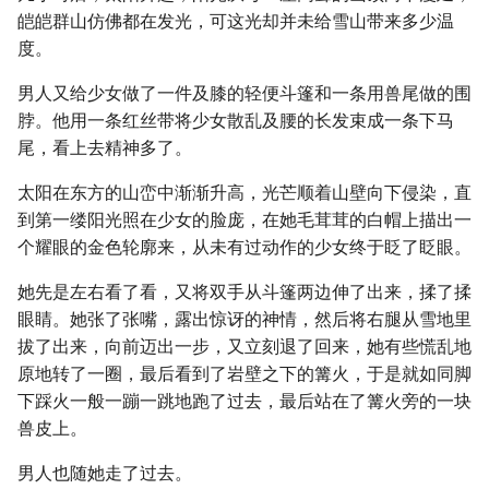
皑皑群山仿佛都在发光，可这光却并未给雪山带来多少温
度。
男人又给少女做了一件及膝的轻便斗篷和一条用兽尾做的围
脖。他用一条红丝带将少女散乱及腰的长发束成一条下马
尾，看上去精神多了。
太阳在东方的山峦中渐渐升高，光芒顺着山壁向下侵染，直
到第一缕阳光照在少女的脸庞，在她毛茸茸的白帽上描出一
个耀眼的金色轮廓来，从未有过动作的少女终于眨了眨眼。
她先是左右看了看，又将双手从斗篷两边伸了出来，揉了揉
眼睛。她张了张嘴，露出惊讶的神情，然后将右腿从雪地里
拔了出来，向前迈出一步，又立刻退了回来，她有些慌乱地
原地转了一圈，最后看到了岩壁之下的篝火，于是就如同脚
下踩火一般一蹦一跳地跑了过去，最后站在了篝火旁的一块
兽皮上。
男人也随她走了过去。