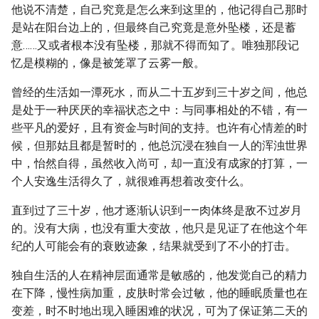
他说不清楚，自己究竟是怎么来到这里的，他记得自己那时
是站在阳台边上的，但最终自己究竟是意外坠楼，还是蓄
意……又或者根本没有坠楼，那就不得而知了。唯独那段记
忆是模糊的，像是被笼罩了云雾一般。
曾经的生活如一潭死水，而从二十五岁到三十岁之间，他总
是处于一种厌厌的幸福状态之中：与同事相处的不错，有一
些平凡的爱好，且有资金与时间的支持。也许有心情差的时
候，但那姑且都是暂时的，他总沉浸在独自一人的浑浊世界
中，怡然自得，虽然收入尚可，却一直没有成家的打算，一
个人安逸生活得久了，就很难再想着改变什么。
直到过了三十岁，他才逐渐认识到——肉体终是敌不过岁月
的。没有大病，也没有重大变故，他只是见证了在他这个年
纪的人可能会有的衰败迹象，结果就受到了不小的打击。
独自生活的人在精神层面通常是敏感的，他发觉自己的精力
在下降，慢性病加重，皮肤时常会过敏，他的睡眠质量也在
变差，时不时地出现入睡困难的状况，可为了保证第二天的