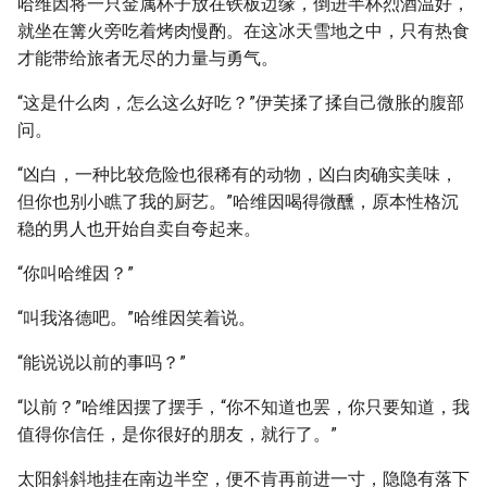
哈维因将一只金属杯子放在铁板边缘，倒进半杯烈酒温好，
就坐在篝火旁吃着烤肉慢酌。在这冰天雪地之中，只有热食
才能带给旅者无尽的力量与勇气。
“这是什么肉，怎么这么好吃？”伊芙揉了揉自己微胀的腹部
问。
“凶白，一种比较危险也很稀有的动物，凶白肉确实美味，
但你也别小瞧了我的厨艺。”哈维因喝得微醺，原本性格沉
稳的男人也开始自卖自夸起来。
“你叫哈维因？”
“叫我洛德吧。”哈维因笑着说。
“能说说以前的事吗？”
“以前？”哈维因摆了摆手，“你不知道也罢，你只要知道，我
值得你信任，是你很好的朋友，就行了。”
太阳斜斜地挂在南边半空，便不肯再前进一寸，隐隐有落下