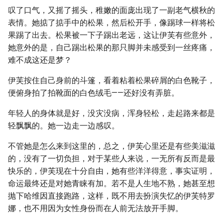
叹了口气，又摇了摇头，稚嫩的面庞出现了一副老气横秋的
表情。她掂了掂手中的松果，然后松开手，像踢球一样将松
果踢了出去。松果被一下子踢出老远，这让伊芙有些意外，
她意外的是，自己踢出松果的那只脚并未感受到一丝疼痛，
难不成这还是梦？
伊芙按住自己身前的斗篷，看着粘着松果碎屑的白色靴子，
便俯身拍了拍靴面的白色绒毛——还好没有弄脏。
年轻人的身体就是好，没灾没病，浑身轻松，走起路来都是
轻飘飘的。她一边走一边感叹。
不管她是怎么来到这里的，总之，伊芙心里还是有些美滋滋
的，没有了一切负担，对于某些人来说，一无所有反而是最
快乐的，伊芙现在十分自由，她有些洋洋得意，事实证明，
命运最终还是对她青睐有加。若不是人生地不熟，她甚至想
抛下哈维因直接跑路，这样，既不用去扮演失忆的伊芙特罗
娜，也不用因为女性身份而在人前无法放开手脚。