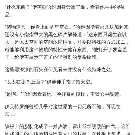
“什么东西？”伊芙朝哈维因身旁靠了靠，看着他手中的物
品。
“储物道具，你看上面的星空石。”哈维因指着那几块加起来
还没有小指指甲大的黑色碎片解释道：“这东西只诞生在以
太，是以太空间的空间浓缩结晶，只要以特殊的方式加工，
就能够利用这种物质的特性来储存东西。”他打开了罗盘盖
子，给伊芙展示了盖子内里雕刻的复杂纹印。
这些黑漆漆的石头在伊芙看来并没有什么特殊之处。
“以太在哪？上面？”伊芙伸手指了指天空。
“是啊。”哈维因看着她一脸好奇的模样，不禁心中酸楚。
伊芙特罗娜曾经几乎对这世界的一切无所不知，可现在
却……
铁板上的脂肪化成了一摊热油，冒出丝丝缕缕的白气，哈维
因将凶白的后腿肉切成巴掌大小的片状，在铁板上炙烤，两