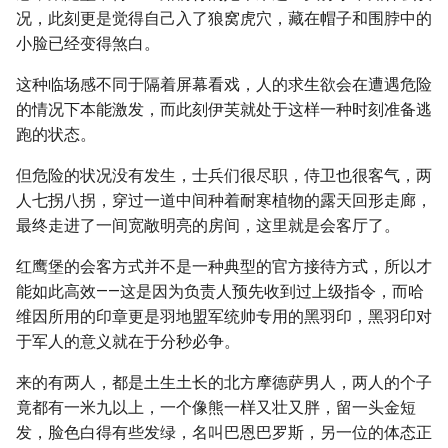
况，此刻更是觉得自己入了狼窝虎穴，藏在帽子和围脖中的
小脸已经变得煞白。
这种临场感不同于隔着屏幕看戏，人的求生欲会在遭遇危险
的情况下本能激发，而此刻伊芙就处于这样一种时刻准备逃
跑的状态。
但危险的状况没有发生，士兵们很尽职，侍卫也很客气，两
人七拐八拐，穿过一道中间种着耐寒植物的露天回形走廊，
最终走进了一间宽敞明亮的房间，这里就是会客厅了。
红鹰堡的会客方式并不是一种典型的官方接待方式，所以才
能如此高效——这是因为负责人预先收到过上级指令，而哈
维因所用的印章更是羽地盟军统帅专用的黑羽印，黑羽印对
于军人的意义就在于分秒必争。
来的有两人，都是土生土长的北方摩德萨男人，两人的个子
竟都有一米九以上，一个像熊一样又壮又胖，留一头金短
发，脸色白得有些发绿，名叫巴恩巴罗斯，另一位的体态正