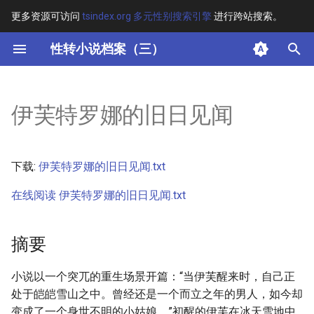
更多资源可访问
tsindex.org 多元性别搜索引擎
进行跨站搜索。
键
性转小说档案（三）
入
摘要
以
伊芙特罗娜的旧日见闻
开
其他信息
始
正文
下载:
伊芙特罗娜的旧日见闻.txt
搜
在线阅读 伊芙特罗娜的旧日见闻.txt
索
摘要
小说以一个突兀的重生场景开篇：“当伊芙醒来时，自己正
处于皑皑雪山之中。曾经还是一个而立之年的男人，如今却
变成了一个身世不明的小姑娘。”初醒的伊芙在冰天雪地中