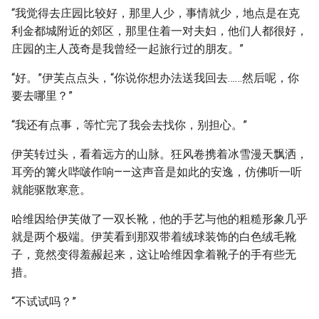
“我觉得去庄园比较好，那里人少，事情就少，地点是在克
利金都城附近的郊区，那里住着一对夫妇，他们人都很好，
庄园的主人茂奇是我曾经一起旅行过的朋友。”
“好。”伊芙点点头，“你说你想办法送我回去……然后呢，你
要去哪里？”
“我还有点事，等忙完了我会去找你，别担心。”
伊芙转过头，看着远方的山脉。狂风卷携着冰雪漫天飘洒，
耳旁的篝火哔啵作响——这声音是如此的安逸，仿佛听一听
就能驱散寒意。
哈维因给伊芙做了一双长靴，他的手艺与他的粗糙形象几乎
就是两个极端。伊芙看到那双带着绒球装饰的白色绒毛靴
子，竟然变得羞赧起来，这让哈维因拿着靴子的手有些无
措。
“不试试吗？”