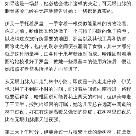
如果这是一场梦，她必然会做出这样的决定，可无垠山脉的
刺骨寒冷已经在无声地警告过她：一切都是真实的。
伊芙一手托着罗盘，一手拿着一根类似能量棒的食物吃着。
临走之前，哈维因又给她做了一个与帽子同款的兔子挎包，
以收纳这次旅行所需要的地图、罗盘以及其他工具和钱财，
而除此之外，包内的剩余空间便被塞满了食物，其中大部分
就是这种能量棒，由各种干果与糖压制而成。哈维因对着地
图给她校准好了罗盘，教她一些最基本的使用方法后，便让
她按照罗盘箭头所指的方向前进了。
从无垠山脉入口走到林中小路，即便是一路走走停停，伊芙
也只用了不到两小时的时间，而沿着林间道向南行进，路程
就要远得多，哈维因说可能要花上两天的时间，但伊芙却走
了三天半，按照哈维因的叮嘱，她这几天总在远离林间道的
林中过夜，好在有这身温暖又强韧的兽皮，在树林里过夜总
比在无垠山脉露天过夜强。
第三天下午时分，伊芙穿过一片枝繁叶茂的杂树林，红鹰堡