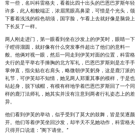
常一些，名叫科雷格夫，看着比四十出头的巴恩巴罗斯年轻
许多，此人相貌端正，浓眉黑眼高鼻梁，可惜是个光头，颌
下蓄着浅浅的棕色胡须，国字脸，乍看上去就好像是脑袋上
下长反了一样。
两人刚走进门，第一眼看到坐在沙发上的伊芙时，眼睛一下
子瞪得溜圆，就好像有什么突发事件超出了他们的意料一
般。他俩对视一眼，然后一同走到伊芙对面的位置，科雷格
夫行的是平举右手捶胸的北方军礼，巴恩巴罗斯则是左手手
掌伸直，指尖贴在右肩头，略微朝伊芙躬身，这是鹿汀派的
礼节，可伊芙却不知情，她见两人郑重其事的模样，于是也
站起身，脱下绒帽，有模有样地学着巴恩巴罗斯回了一个同
样的鹿汀法师礼，她其实并没有注意到两者行礼姿态上的差
异。
他们看到伊芙的举动，似乎受到了莫大的鼓舞，皆是笑逐颜
开。他们等着伊芙坐回沙发，却半天不见她动作，科雷格夫
只得开口说道：“阁下请坐。”