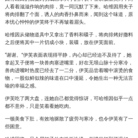
人看着滋滋作响的肉排，竟一同沉默了下来。哈维因用夹子
将肉排翻了个面，诱人的肉香扑鼻而来，闻到这个味道，原
本忧心忡忡的伊芙终于不再皱着眉头。
哈维因从储物道具中又拿出了香料和碟子，将肉排烤好撒料
之后便将其中一片切成小块，装碟，放在伊芙面前。
“谢谢。”伊芙表面表现得平静，内心却已经迫不及待了，她
拿起叉子便将一块兽肉塞进嘴里，好在无垠山脉十分寒冷，
兽肉进嘴时热度已经去了一二分，伊芙品尝着嘴中滚烫的食
物，一股似鲜似辣的味道在口中漫延，令她生出一种无法言
喻的幸福之感。
伊芙吃了两大盘，连她自己都觉得惊讶，可哈维因似乎一点
都不意外，只是笑着看她吃肉。
一顿美食下肚，有效地驱散了疲劳与寒冷，也令伊芙有了一
些困意。