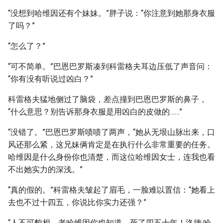
“没想到哈维因还有个妹妹。”胖子说：“你注意到她那身衣服
了吗？”
“怎么了？”
“可不简单。”巴恩巴罗斯凑到科雷格夫耳边压低了声音问：
“你有没有听说过凶白？”
科雷格夫猛地侧过了脑袋，差点撞到巴恩巴罗斯的鼻子，
“什么意思？别告诉那身衣服是用凶白的皮做的……”
“没错了。”巴恩巴罗斯啧啧了两声，“她从无垠山脉出来，口
风还那么紧，这兄妹俩肯定是在执行什么非常重要的任务。
哈维因是什么身份你也清楚，而这位哈维因女士，连我也看
不出她实力的深浅。”
“真的假的。”科雷格夫皱起了眉毛，一脸难以置信：“她看上
去也不过十四五，你说比你实力还强？”
“人不可貌相。老哈维因你也知道，死了四五十年！洛德·哈