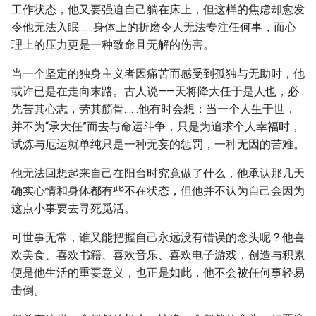
工作状态，他又要强迫自己躺在床上，但这样的焦虑却愈发
令他无法入眠……身体上的折磨令人无法专注任何事，而心
理上的压力更是一种致命且无解的伤害。
当一个坚定的独身主义者因痛苦而感受到孤独与无助时，他
或许已是在走向末路。古人说——天将降大任于是人也，必
先苦其心志，劳其筋骨……他有时会想：当一个人生于世，
并不为“承大任”而去与命运斗争，只是为追求个人幸福时，
试炼与厄运就单纯只是一种无妄的惩罚，一种无因的苦难。
他无法回想起来自己在阳台时究竟做了什么，他承认那几天
确实心情和身体都有些不在状态，但他并不认为自己会因为
这点小事要去寻死觅活。
可世事无常，谁又能把握自己永远没有错误的念头呢？他喜
欢美食、喜欢书籍、喜欢音乐、喜欢电子游戏，创造与积累
便是他生活的重要意义，也正是如此，他不会被任何事轻易
击倒。