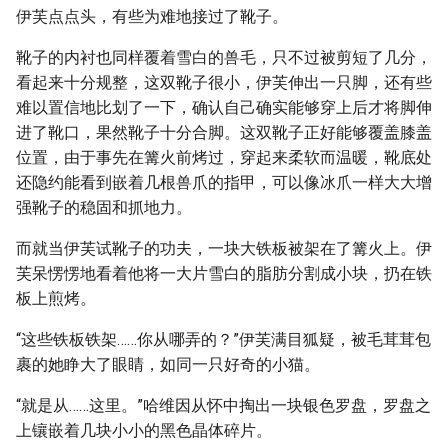
伊芙点点头，有些为难地接过了靴子。
靴子的内衬也同样覆着雪白的兽毛，只不过被剪短了几分，
看起来十分规整，这双靴子很小，伊芙伸出一只脚，还有些
难以置信地比划了一下，确认自己确实能够穿上后才将脚伸
进了靴口，果然靴子十分合脚。这双靴子正好能够覆盖膝盖
位置，由于事先在篝火前烤过，穿起来柔软而温暖，靴底处
还隐约能看到嵌着几根兽爪的指甲，可以像冰爪一样大大增
强靴子的稳固和抓地力。
而就当伊芙试靴子的功夫，一块大铁板被架在了篝火上。伊
芙呆愣愣地看着他将一大片雪白的脂肪分割成小块，扔在铁
板上煎烤。
“这些铁板铁架……你从哪弄的？”伊芙满目狐疑，被毛茸茸包
裹的她睁大了眼睛，如同一只好奇的小猫。
“就是从……这里。”哈维因从怀中掏出一块银色罗盘，罗盘之
上镶嵌着几块小小的黑色晶体碎片。