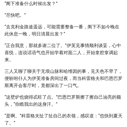
“阁下准备什么时候出发？”
“尽快吧。”
“去克利金路途遥远，可能需要整备一番，阁下不如今晚在
此休息一晚，明日清晨出发？”
“正合我意，那就多谢二位了。”伊芙见事情顺利谈妥，心中
喜悦，连说话语气也开始学着对面二人，开始拿腔拿调起
来。
三人又聊了聊关于无垠山脉和哈维因的事，见天色不早了，
便吩咐仆人为伊芙准备房间过夜，而当科雷格夫和巴恩巴罗
斯离开会客厅时，竟都深出了一口气。
“这壁炉也烧得忒旺了点。”巴恩巴罗斯擦了擦自己油亮的额
头，“你瞧我出的这身汗。”
“是啊。”科雷格夫扯了扯自己的衣领，感叹道：“也快到夏天
了。”