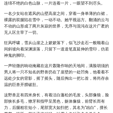
连绵不绝的白色山脉，一片连着一片，一眼望不到尽头。
一名少女站在遮风的山壁高崖之间，穿着一身单薄的白裙，
裸露的双腿陷在雪中，一动不动。她平视远方。翻涌的云与
不动的山形成了两片灰寂的世界，无序与混沌在这片广袤的
无人区主宰了一切。
狂风呼啸，雪从山崖之上簌簌落下，似飞沙走石一般顺着山
间斜坡向着深渊滚落，只留下一道道笔直延伸的雪印，仿若
神鬼的脚印。
一声轻微的响动掩藏在这片轰隆作响的天地间，满脸胡须的
男人将一只不知名的野兽扔在了崖壁的一处凹角，他看着不
远处少女的背影，摇了摇头，随后掏出一把匕首，将尚存余
温的巨兽开膛破肚。
这野兽足有四米身长，有着洁白蓬松的毛发，头部像狼，脸
部狭长多毛，獠牙和指甲呈黑色，躯体像猿，前臂长而有
力，后腿粗壮短小，尾部宽大如扫把，其名为“凶白”，擅长