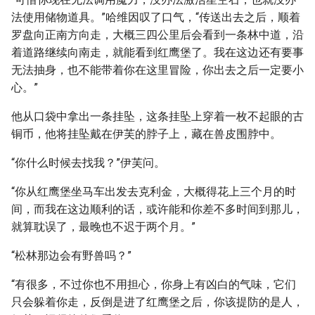
法使用储物道具。”哈维因叹了口气，“传送出去之后，顺着
罗盘向正南方向走，大概三四公里后会看到一条林中道，沿
着道路继续向南走，就能看到红鹰堡了。我在这边还有要事
无法抽身，也不能带着你在这里冒险，你出去之后一定要小
心。”
他从口袋中拿出一条挂坠，这条挂坠上穿着一枚不起眼的古
铜币，他将挂坠戴在伊芙的脖子上，藏在兽皮围脖中。
“你什么时候去找我？”伊芙问。
“你从红鹰堡坐马车出发去克利金，大概得花上三个月的时
间，而我在这边顺利的话，或许能和你差不多时间到那儿，
就算耽误了，最晚也不迟于两个月。”
“松林那边会有野兽吗？”
“有很多，不过你也不用担心，你身上有凶白的气味，它们
只会躲着你走，反倒是进了红鹰堡之后，你该提防的是人，