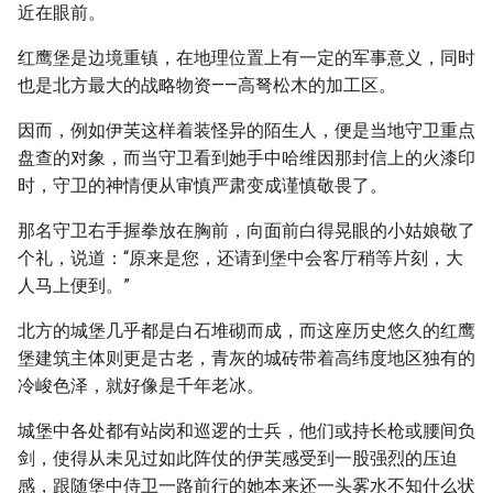
近在眼前。
红鹰堡是边境重镇，在地理位置上有一定的军事意义，同时
也是北方最大的战略物资——高弩松木的加工区。
因而，例如伊芙这样着装怪异的陌生人，便是当地守卫重点
盘查的对象，而当守卫看到她手中哈维因那封信上的火漆印
时，守卫的神情便从审慎严肃变成谨慎敬畏了。
那名守卫右手握拳放在胸前，向面前白得晃眼的小姑娘敬了
个礼，说道：“原来是您，还请到堡中会客厅稍等片刻，大
人马上便到。”
北方的城堡几乎都是白石堆砌而成，而这座历史悠久的红鹰
堡建筑主体则更是古老，青灰的城砖带着高纬度地区独有的
冷峻色泽，就好像是千年老冰。
城堡中各处都有站岗和巡逻的士兵，他们或持长枪或腰间负
剑，使得从未见过如此阵仗的伊芙感受到一股强烈的压迫
感，跟随堡中侍卫一路前行的她本来还一头雾水不知什么状