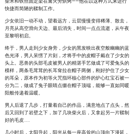
柴禾和铁丝固定架在篝火旁烘烤——他在以这种方式来进行
快捷而简陋的鞣制工作。
少女依旧一动不动，望着远方，云层慢慢变得稀薄、散去，
月亮从高空滑向天边、最后消失，时间一点点流逝，从午夜
至黎明初启。
终于，男人走到少女身旁，少女的黑发映出夜空般幽幽的蓝
色光泽，男人呆愣了片刻，才将手中的皮帽子戴在了少女的
头上。恶兽的头部毛皮被男人的精湛手艺做成了可爱兔头的
模样，两条毛茸茸的长耳耷拉在帽子两侧，刚好护住了少女
的耳朵，原本作为初等火咒指环核心部件的炉心红宝石被一
分为二，做成了兔子眼睛点缀在帽子顶端，能够一直如同暖
阳般传递着温暖。
男人后退了几步，打量着自己的作品，满意地点了点头，然
后又回到了岩壁之下，加了几块柴火后，又拿起另一片鞣制
好的毛皮……
几小时后，太阳升起，阳光从每一座高耸的山顶向下漫延，