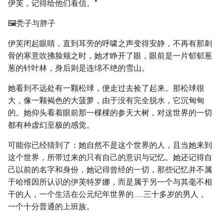
伊芙，记得给他们看信。”
🖼️秃子与胖子
伊芙闭起眼睛，直到耳旁的呼啸之声变得安静，不再有那刺
骨的寒意吹拂脸颊之时，她才睁开了眼，眼前是一片郁郁葱
葱的针叶林，身后则是连绵不绝的雪山。
她看到不远处有一颗松球，便走过去捡了起来。那松球很
大，像一颗褐色的大菠萝，由于没有完全脱水，它沉甸甸
的。她仰头看着眼前那一棵棵的参天大树，对这世界的一切
都有种虚幻至极的感觉。
可能你已经猜到了：她自然不是这个世界的人，且当她来到
这个世界，所带过来的只有自己的意识与记忆。她还记得自
己以前的名字和身份，她记得曾经的一切，那些记忆并不属
于哈维因所认识的伊芙特罗娜，而是属于另一个与其毫不相
干的人，一个生活在公元纪年世界的……三十多岁的男人，
一个十分普通的上班族。