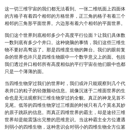
这一切三维宇宙的我们都无法看到。一张二维纸面上四面体
的方格子有着四个相邻的方格世界，正三角的格子有着三个
相邻的三角形平面世界。六边形有着六个相邻的平面世界。
我们这个世界到底相邻多少个高度平行位面？让我们具体数
一数到底有多少个井口。这种烧脑的事情，我们这些三维生
物不要好高骛远了。那是四维度生物的舞台。我们的眼前复
杂的世界也许只是四维生物眼中一个数学意义上的面。包括
我们透过井口相邻所有高度相似的平行宇宙在他们眼中也都
只是一个薄薄的面。
当四维生物穿过我们的世界时，我们或许只能观察到几个代
表井口的粒子的轻微颤动信息。就像沉迷于二维面世界的生
命也是无法观察到三维生物穿过的全貌。真正的神龙见首不
见尾。低等的四维生物穿过三维面的时候只有几个莫名其妙
的原子跳跃的信息。而真正四维世界的霸主，却是途径三维
世界却是能震荡出完整的思维意识。当这种霸主全方位遭遇
到弱小的四维生物，这种意识会对弱小的四维生物全方位篡