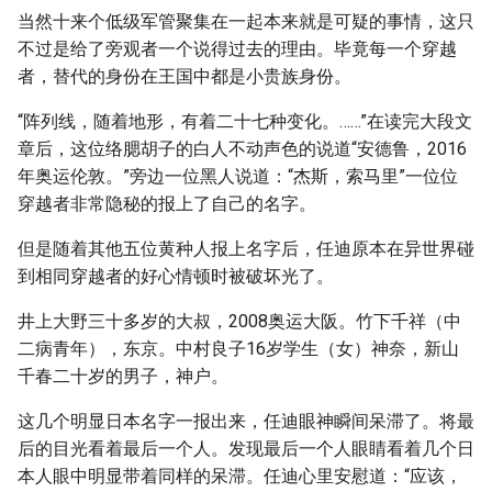
当然十来个低级军管聚集在一起本来就是可疑的事情，这只
不过是给了旁观者一个说得过去的理由。毕竟每一个穿越
者，替代的身份在王国中都是小贵族身份。
“阵列线，随着地形，有着二十七种变化。……”在读完大段文
章后，这位络腮胡子的白人不动声色的说道“安德鲁，2016
年奥运伦敦。”旁边一位黑人说道：“杰斯，索马里”一位位
穿越者非常隐秘的报上了自己的名字。
但是随着其他五位黄种人报上名字后，任迪原本在异世界碰
到相同穿越者的好心情顿时被破坏光了。
井上大野三十多岁的大叔，2008奥运大阪。竹下千祥（中
二病青年），东京。中村良子16岁学生（女）神奈，新山
千春二十岁的男子，神户。
这几个明显日本名字一报出来，任迪眼神瞬间呆滞了。将最
后的目光看着最后一个人。发现最后一个人眼睛看着几个日
本人眼中明显带着同样的呆滞。任迪心里安慰道：“应该，