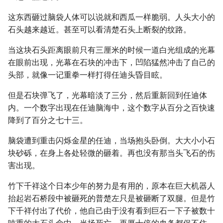
这东西砸过脑袋人体可以说就和西瓜一样脆弱。人头大小的
石头越来越近。甚至可以看清楚石头上断裂的纹路。
当这块石头距离眼前只有三厘米的时候一道白光组成的光幕
在眼前出现，光幕在石块的冲击下，凹陷猛然冲击了自己的
头部，就像一记重拳一样打得任迪头昏目眩。
但是石块弹飞了，光幕暗淡了三分，然后重新回到任迪体
内。一个数字出现在任迪脑海中，这个数字从百分之百快速
降到了百分之七十三。
脑袋遭到重击闪烁金星的任迪，当场抱头卧倒。大大小小石
块砂砾，在身上各处轻微的砸着。再也没有那当头飞石的伤
害出现。
竹下千祥这个日本少年的努力是有用的，原本在巨大机器人
抬起岩石桥段中被砸死的普楚左只是被砸断了双腿。但是竹
下千祥付出了代价，他自己由于没有看到巨石一下子被数十