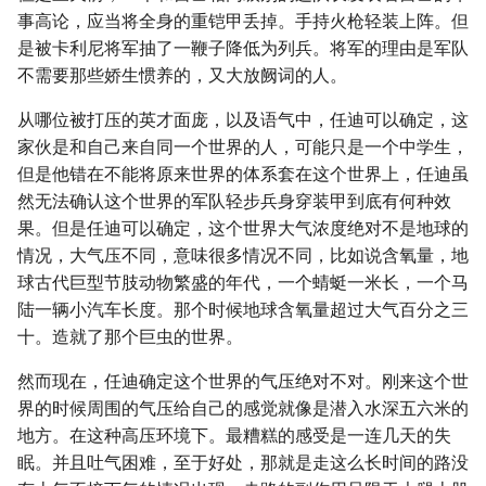
事高论，应当将全身的重铠甲丢掉。手持火枪轻装上阵。但
是被卡利尼将军抽了一鞭子降低为列兵。将军的理由是军队
不需要那些娇生惯养的，又大放阙词的人。
从哪位被打压的英才面庞，以及语气中，任迪可以确定，这
家伙是和自己来自同一个世界的人，可能只是一个中学生，
但是他错在不能将原来世界的体系套在这个世界上，任迪虽
然无法确认这个世界的军队轻步兵身穿装甲到底有何种效
果。但是任迪可以确定，这个世界大气浓度绝对不是地球的
情况，大气压不同，意味很多情况不同，比如说含氧量，地
球古代巨型节肢动物繁盛的年代，一个蜻蜓一米长，一个马
陆一辆小汽车长度。那个时候地球含氧量超过大气百分之三
十。造就了那个巨虫的世界。
然而现在，任迪确定这个世界的气压绝对不对。刚来这个世
界的时候周围的气压给自己的感觉就像是潜入水深五六米的
地方。在这种高压环境下。最糟糕的感受是一连几天的失
眠。并且吐气困难，至于好处，那就是走这么长时间的路没