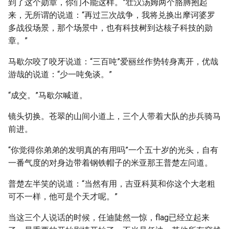
到了这个勋章，你们不能这样。”壮汉汤姆两个胳膊抱起
来，无所谓的说道：“再过三次战争，我将兑换出摩诃婆罗
多战役场景，那个场景中，也有科技树到达核子科技的勋
章。”
马歇尔咬了咬牙说道：“三百吨”爱丽丝作势转身离开，优哉
游哉的说道：“少一吨免谈。”
“成交。”马歇尔喊道。
镜头切换。苍翠的山间小道上，三个人带着大队的步兵骑马
前进。
“你觉得你弟弟的发明真的有用吗”一个五十岁的光头，自有
一番气度的对身边带着钢铁帽子的米亚那王普楚左问道。
普楚左半笑的说道：“当然有用，吉亚科莫和你这个大老粗
可不一样，他可是个天才呢。”
当这三个人说话的时候，任迪陡然一惊，flag已经立起来