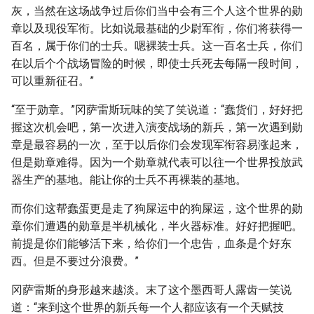
灰，当然在这场战争过后你们当中会有三个人这个世界的勋
章以及现役军衔。比如说最基础的少尉军衔，你们将获得一
百名，属于你们的士兵。嗯裸装士兵。这一百名士兵，你们
在以后个个战场冒险的时候，即使士兵死去每隔一段时间，
可以重新征召。”
“至于勋章。”冈萨雷斯玩味的笑了笑说道：“蠢货们，好好把
握这次机会吧，第一次进入演变战场的新兵，第一次遇到勋
章是最容易的一次，至于以后你们会发现军衔容易涨起来，
但是勋章难得。因为一个勋章就代表可以往一个世界投放武
器生产的基地。能让你的士兵不再裸装的基地。
而你们这帮蠢蛋更是走了狗屎运中的狗屎运，这个世界的勋
章你们遭遇的勋章是半机械化，半火器标准。好好把握吧。
前提是你们能够活下来，给你们一个忠告，血条是个好东
西。但是不要过分浪费。”
冈萨雷斯的身形越来越淡。末了这个墨西哥人露齿一笑说
道：“来到这个世界的新兵每一个人都应该有一个天赋技