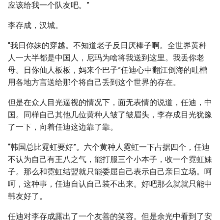
应该给我一个队友吧。”
李存成，汉城。
“我日你妹的穿越。不知道老子反日厌棒子啊。全世界黄种
人一大半都是中国人，尼玛为啥将我送到这里。我丢你老
母。日你仙人板板，妈来个巴子”任迪心中翻江倒海的吐槽
用各地方言送给那个将自己丢到这个世界的存在。
但是在众人目光逼视的情况下，面无表情的说道，任迪，中
国。同样自己其他几位黄种人皱了皱眉头，李存成目光犹豫
了一下，向着任迪这边靠了靠。
“韩国总比霓虹要好”。六个黄种人霓虹一下占据四个，任迪
不认为自己有王八之气，能打服三个小本子，收一个霓虹妹
子。那么和霓虹结盟就只能委屈自己表示自己亲日立场。呵
呵，这种事，任迪自认自己装不出来。好吧那么就就只能中
韩友好了。
任迪对李存成露出了一个友善的笑容。但是余光中看到了安