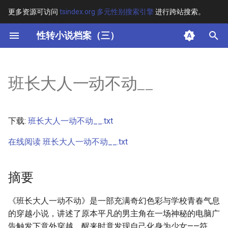
更多资源可访问
tsindex.org 多元性别搜索引擎
进行跨站搜索。
键
性转小说档案（三）
入
摘要
以
班长大人一动不动__
开
其他信息
始
正文
下载:
班长大人一动不动__.txt
搜
在线阅读 班长大人一动不动__.txt
索
摘要
《班长大人一动不动》是一部充满奇幻色彩与学校青春气息
的穿越小说，讲述了原本平凡的男主角在一场神秘的电脑广
告触发下意外穿越，醒来时竟发现自己化身为少女——符