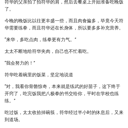
符华的父亲拍了拍符华的肩，然后去餐桌上开始准备吃晚饭
了。
今晚的晚饭比以往更丰盛一些，而且肉食偏多，毕竟今天符
华需要练拳，而且符华还在长身体，所以要多多补充营养。
“来华，多吃点肉，练拳更有力气。”
太太不断地给符华夹肉，自己也不忙着吃。
“我会努力的！”
符华吃着碗里的饭菜，坚定地说道
“对，我看你骨骼惊奇，本来就是练武的好苗子，这下终于
开窍了，吃完饭我把八极拳的书交给你，平时在学校也练
练。”
吃过饭，太太收拾掉碗筷，符华经过半小时的休息后，又来
到道场。