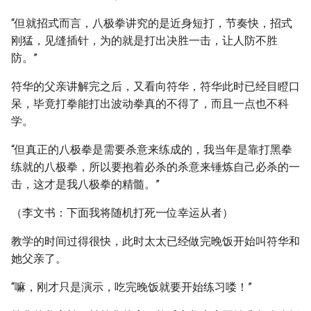
“但就招式而言，八极拳讲究的是近身短打，节奏快，招式
刚猛，见缝插针，为的就是打出决胜一击，让人防不胜
防。”
符华的父亲讲解完之后，又看向符华，符华此时已经目瞪口
呆，毕竟打拳能打出波动拳真的不得了，而且一点也不科
学。
“但真正的八极拳是需要杀意来练成的，我当年是靠打黑拳
练就的八极拳，所以要抱着必杀的杀意来锤炼自己必杀的一
击，这才是我八极拳的精髓。”
（李文书：下面我将随机打死一位幸运从者）
教学的时间过得很快，此时太太已经做完晚饭开始叫符华和
她父亲了。
“嘛，刚才只是演示，吃完晚饭就要开始练习喽！”