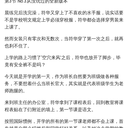
第3节 No.3从没玩过的全新版本
晨练完后洗完澡，符华又穿上了不喜欢的水手服，说实话要
不是学校明文规定上学必须穿校服，符华都会选择穿男装来
上课了。
然而女装只有零次和无数次，当符华穿了第一次之后，就再
也刹不住了。
上学的路上习惯了‘空穴来风’之后，符华也放开了脚步，毕
竟有安全裤不是吗？
今天就是开学的第一天，作为班长自然要为班级做各种服
务，不要想着什么当班长官大，其实就是代表班级学生为老
师跑腿的。
来到班主任的办公室，符华拿到了课程表后，回到教室将课
程表贴在了们附近的墙上，第一节课是语文。
按照国际惯例，开学的所有的第一节课老师都不会上课，首