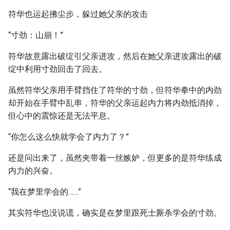
符华也运起拂尘步，躲过她父亲的攻击
“寸劲：山崩！”
符华故意露出破绽引父亲进攻，然后在她父亲进攻露出的破
绽中利用寸劲回击了回去。
虽然符华父亲用手臂挡住了符华的寸劲，但符华拳中的内劲
却开始在手臂中乱串，符华的父亲运起内力将内劲抵消掉，
但心中的震惊还是无法平息。
“你怎么这么快就学会了内力了？”
还是问出来了，虽然夹带着一丝嫉妒，但更多的是符华练成
内力的兴奋。
“我在梦里学会的……”
其实符华也没说谎，确实是在梦里跟死士厮杀学会的寸劲。