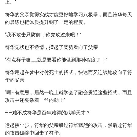
上。”
符华的父亲觉得实战才能更好地学习八极拳，而且符华每天
的晨练也把体质提升到了一定的程度。
“我不攻击只防御，你先攻过来吧！”
符华见状也不矫情，摆起了架势看向了父亲
“有点样子嘛……就是要看你能做到那种程度了！”
符华用起在梦中对付死士的招式，快速而又连续地攻向了符
华的父亲。
“呵~有意思，居然一晚上就学会了融会贯通这些招式，而且
攻击中还夹杂着一丝内劲！”
——难不成符华是百年难得的武学天才？
运起拂尘步，符华的父亲躲过符华猛烈的攻击，然后趁符华
的攻击破绽中回击了符华。