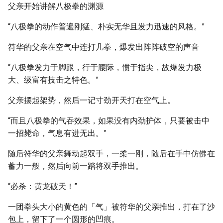
父亲开始讲解八极拳的渊源
“八极拳的动作普遍刚猛、朴实无华且发力迅速的风格。”
符华的父亲在空气中连打几拳，爆发出阵阵破空的声音
“八极拳发力于脚跟，行于腰际，惯于指尖，故爆发力极
大、级富有技击之特色。”
父亲摆起架势，然后一记寸劲开天打在空气上。
“而且八极拳的气吞效果，如果没有内劲护体，只要被击中
一招毙命，气息有进无出。”
随后符华的父亲舞动起双手，一柔一刚，随后在手中仿佛在
蓄力一般，然后向前一踏将双手推出。
“必杀：黄龙破天！”
一团拳头大小的黄色的「气」被符华的父亲推出，打在了沙
包上，留下了一个圆形的凹痕。