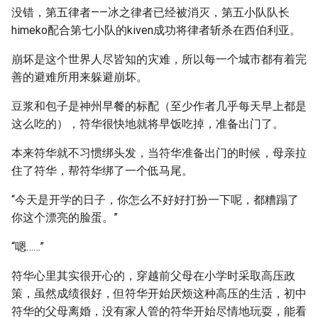
没错，第五律者——冰之律者已经被消灭，第五小队队长
himeko配合第七小队的kiven成功将律者斩杀在西伯利亚。
崩坏是这个世界人尽皆知的灾难，所以每一个城市都有着完
善的避难所用来躲避崩坏。
豆浆和包子是神州早餐的标配（至少作者几乎每天早上都是
这么吃的），符华很快地就将早饭吃掉，准备出门了。
本来符华就不习惯绑头发，当符华准备出门的时候，母亲拉
住了符华，帮符华绑了一个低马尾。
“今天是开学的日子，你怎么不好好打扮一下呢，都糟蹋了
你这个漂亮的脸蛋。”
“嗯……”
符华心里其实很开心的，穿越前父母在小学时采取高压政
策，虽然成绩很好，但符华开始厌烦这种高压的生活，初中
符华的父母离婚，没有家人管的符华开始尽情地玩耍，能看