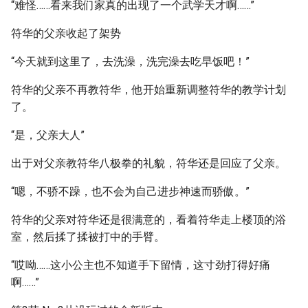
“难怪……看来我们家真的出现了一个武学天才啊……”
符华的父亲收起了架势
“今天就到这里了，去洗澡，洗完澡去吃早饭吧！”
符华的父亲不再教符华，他开始重新调整符华的教学计划
了。
“是，父亲大人”
出于对父亲教符华八极拳的礼貌，符华还是回应了父亲。
“嗯，不骄不躁，也不会为自己进步神速而骄傲。”
符华的父亲对符华还是很满意的，看着符华走上楼顶的浴
室，然后揉了揉被打中的手臂。
“哎呦……这小公主也不知道手下留情，这寸劲打得好痛
啊……”