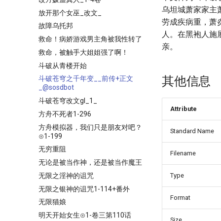
乌坦城萧家家主
放开那个女巫_改文_
劳成疾病重，萧
故障乌托邦
人。在黑袍人施
救命！病娇游戏男主角被我性转了
亲。
救命，被触手大姐姐强了啊！
斗破从青楼开始
其他信息
斗破苍穹之千年变__前传+正文
_@sosdbot
斗破苍穹改文gl_1_
Attribute
方舟不死者1-296
方舟模拟器，我们只是朋友对吧？
Standard Name
⊙1-199
无穷重阻
Filename
无论是被当作神，还是被当作魔王
无限之淫神的诅咒
Type
无限之银神的诅咒1-114+番外
Format
无限猫娘
明天开始女生⊙1-卷三第110话
Size