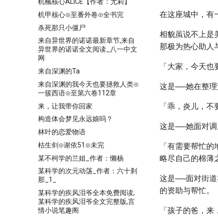
机械核心ALICE【作者：尤莉】
在这座城中，有
机甲核心⊙至番外卷⊙全书完
杀死那只小僵尸
相貌虽说不上是
来自异世界的诺诺最新章节,来自
那极为热心助人
异世界的诺诺全文阅读_八一中文
网
「大家，今天也
来自深渊的Ta
来自深渊的我今天也要拯救人类⊙
这是──她在整
一簇西语⊙至第六卷112章
「乖，炎儿，不
来，让我带你回家
构造体会梦见永远娘吗？
这是──她面对
林叶的恋爱物语
枯生剑⊙谢依51⊙未完
「有需要帮忙的
略尽自己的棉薄
某不柯学的兰姐_作者：懒杨
某科学的次元动荡_作者：六十刹
这是──面对街
那_1_
的资助与帮忙。
某科学的疾风泪爷全本免费阅读,
某科学的疾风泪爷全文完整版,言
「孩子的爸，来
情小说笔趣阁