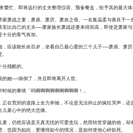
事务繁忙、即将远行的丈夫整理仪容、预备餐盒，给予其的最大体
萧家萧战之妻，萧鼎、萧厉、萧炎之母。一名集温柔与善良于一
甚至比自己的丈夫──萧家族长萧战还要来得崇高，即使是萧家与
是十分的客气有加。
她，应该能长命百岁，坐看自己最心爱的三个儿子──萧鼎、萧厉
是。
十分残酷的。
般的她──病倒了，并且即将离开人世。
岁时候的事情「呜啊啊啊啊啊啊啊啊啊！」
，正在荒郊的道路上全力奔驰，不论是无法抑止的疯狂哭声，还
名儿童心中的绝大悲痛。
儿童，仍然应该是天真无忧的可爱贪玩，然而转世穿越的他，却
慧，也因为如此，更懂得如今的情况，是如何使他心碎欲死。