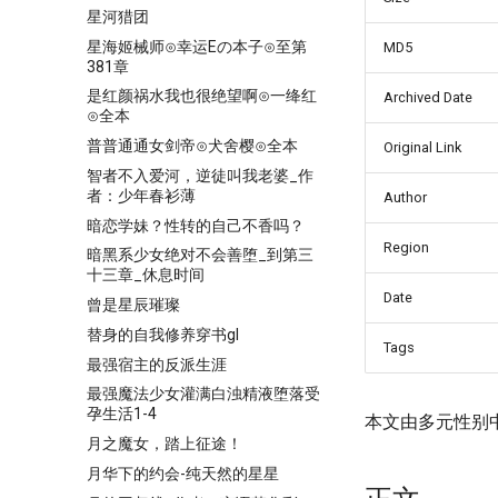
星河猎团
星海姬械师⊙幸运Eの本子⊙至第
MD5
381章
是红颜祸水我也很绝望啊⊙一绛红
Archived Date
⊙全本
普普通通女剑帝⊙犬舍樱⊙全本
Original Link
智者不入爱河，逆徒叫我老婆_作
者：少年春衫薄
Author
暗恋学妹？性转的自己不香吗？
Region
暗黑系少女绝对不会善堕_到第三
十三章_休息时间
Date
曾是星辰璀璨
替身的自我修养穿书gl
Tags
最强宿主的反派生涯
最强魔法少女灌满白浊精液堕落受
孕生活1-4
本文由多元性别
月之魔女，踏上征途！
月华下的约会-纯天然的星星