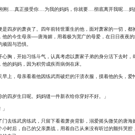
刚刚……真正接受你……为我的妈妈，你就要……彻底离开我呢……妈
便是四岁的萧炎了。四年前转世重生的他，面对萧家的一切，都
，他的今生母亲──唐海媚，用着极为宽广的母爱，在日日夜夜的
的顽固与恐惧。
开心胸，开始习练斗气，认真考虑以萧家子弟的身分活下去时，
，他的妈妈，因为积劳成疾而病倒在床。
天早上，母亲看着他因练武而破烂的汗渍衣服，摸着他的头，爱
你的四岁生日呢。妈妈缝一件新衣给你穿好不好。」
！」
了门去练武房练武，只留下看着萧炎背影，溺爱摇头微笑的唐海
个小时后，自己的父亲萧战，用着自己从来没有听过的颤抖哭腔