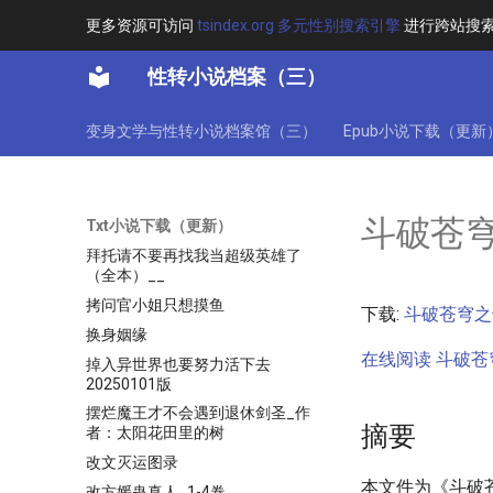
披上皮革竟成了店里的常客
更多资源可访问
tsindex.org 多元性别搜索引擎
进行跨站搜
披着基金会的皮在无限次元中搞事
情的万由里_2024_02_01
性转小说档案（三）
拉文克劳的蓝色宝石
拒绝内卷，修仙女配只想躺平！1
变身文学与性转小说档案馆（三）
Epub小说下载（更新
拔出圣剑的我变身成了最强勇者
♀-utf8
拜托请不要再找我当超级英雄了⊙
斗破苍穹
Txt小说下载（更新）
拔娜娜⊙全本
拜托请不要再找我当超级英雄了
（全本）__
拷问官小姐只想摸鱼
下载:
斗破苍穹之
换身姻缘
在线阅读 斗破苍
掉入异世界也要努力活下去
20250101版
摆烂魔王才不会遇到退休剑圣_作
摘要
者：太阳花田里的树
改文灭运图录
本文件为《斗破
改方媛蛊真人_1-4卷