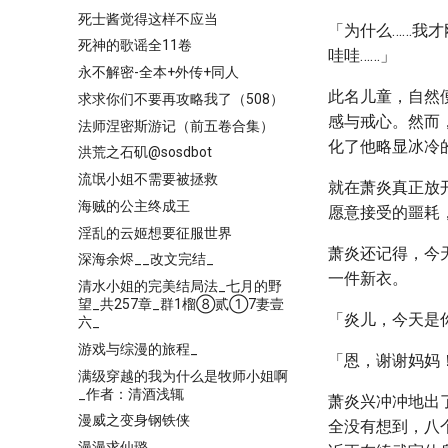
死士酱觉得这样不应当
「为什么……我才
死神的歌谣全11卷
哇哇……」
永不解密-全本+外传+同人
此名儿童，自然
求求你们不要再攻略我了（508）
感与戒心。然而
法师涅密斯游记（前五卷合集）
化了他略显冰冷
洪荒之石矶@sosdbot
流氓小姐不需要被拯救
就在萧炎真正放
海贼的公主终成王
愿意接受的噩耗
淫乱的云姬想要征服世界
萧炎还记得，今
深海余烬__改文完结_
一件新衣。
清水小姐的完美结局法_七月的野
望_共257章_群1榴⑧贰①7妻壹
「炎儿，今天是
六_
游戏与综漫的旅程_
「恩，谢谢妈妈
满级穿越的我为什么是牧师小姐啊
_作者：清酒浅辄
萧炎兴冲冲地出
漫威之变身钢铁侠
全没有想到，八
漫漫求仙璐