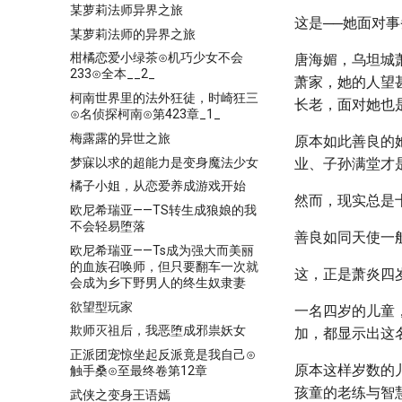
某萝莉法师异界之旅
这是──她面对
某萝莉法师的异界之旅
柑橘恋爱小绿茶⊙机巧少女不会
唐海媚，乌坦城
233⊙全本__2_
萧家，她的人望
柯南世界里的法外狂徒，时崎狂三
长老，面对她也
⊙名侦探柯南⊙第423章_1_
梅露露的异世之旅
原本如此善良的
梦寐以求的超能力是变身魔法少女
业、子孙满堂才
橘子小姐，从恋爱养成游戏开始
然而，现实总是
欧尼希瑞亚——TS转生成狼娘的我
不会轻易堕落
善良如同天使一
欧尼希瑞亚——Ts成为强大而美丽
的血族召唤师，但只要翻车一次就
这，正是萧炎四
会成为乡下野男人的终生奴隶妻
欲望型玩家
一名四岁的儿童
欺师灭祖后，我恶堕成邪祟妖女
加，都显示出这
正派团宠惊坐起反派竟是我自己⊙
原本这样岁数的
触手桑⊙至最终卷第12章
孩童的老练与智
武侠之变身王语嫣