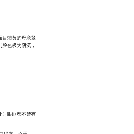
面目蜡黄的母亲紧
则脸色极为阴沉，
此时眼眶都不禁有
中得来，今天……