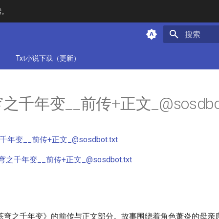
索。
键入以开始
）
Txt小说下载（更新）
之千年变__前传+正文_@sosdbo
千年变__前传+正文
_@sosdbot.txt
穹之千年变__前传+正文
_@sosdbot.txt
苍穹之千年变》的前传与正文部分。故事围绕着角色萧炎的母亲