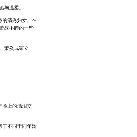
贴与温柔。
身的清秀妇女。在
萧战不睦的一些
、萧炎成家立
是脸上的涕泪交
有了不同于同年龄