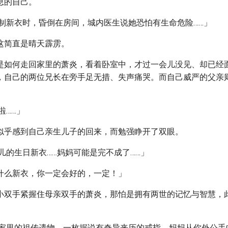
息的自己。
缝制新衣时，昏倒在房间，城内医生说她恐怕有生命危险……」
这简直是晴天霹雳。
是如何走回家里的萧炎，看着卧室中，才过一会儿没见、却已经
，自己的两位兄长在旁手足无措、失声痛哭。而自己威严的父亲
啦……」
似乎感到自己亲生儿子的回来，而勉强睁开了双眼。
儿的生日新衣……妈妈可能是完不成了……」
什么新衣，你一定会好的，一定！」
小双手紧握住母亲双手的萧炎，那怕是拥有两世的记忆与智慧，
妈家里的祖传遗物，一枚据说有奇异来历的戒指，妈妈从你外公手