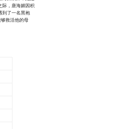
之际，唐海媚因积
遇到了一名黑袍
能够救活他的母