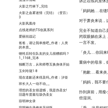
诉正在练武室休
火影之竹林下_完结
「妈妈她……在
火影之血雾迷情（完结）（变百）
3
对于萧炎来说，
火影凤凰传
点线老师的TS创真系列
完全不知道自己
闭双眼躺在床上
爱丽丝战记
一言不发。
爸爸，请让我单推吧_作者：人类
的本质_
「炎儿……你回来
牺牲后转生队友的女儿很糟糕吗？
1_1168_完本
重病中的母亲，
独断万古，从和师尊互换身体开始
玉剑玲珑1-8
「抱歉……看来炎
现在道歉还来得及吗_作者：汐峑
「妈妈，我不要
班长大人一动不动__
理想的圣女很遗憾，我是伪圣女!
扑到床前，用瘦
旧题年度最垃圾伪圣女
些湿润。
琼明神女录
琼明神女录修改无绿版
「乖……这是妈