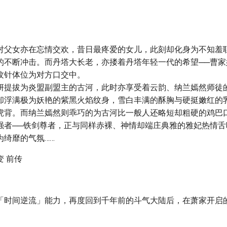
对父女亦在忘情交欢，昔日最疼爱的女儿，此刻却化身为不知羞
的不断冲击。而丹塔大长老，亦搂着丹塔年轻一代的希望──曹家
纹针体位为对方口交中。
拔为炎盟副盟主的古河，此时亦享受着云韵、纳兰嫣然师徒
却浮满极为妖艳的紫黑火焰纹身，雪白丰满的酥胸与硬挺嫩红的
虎背。而纳兰嫣然则乖巧的为古河比一般人还略短却粗硬的鸡巴
强者──铁剑尊者，正与同样赤裸、神情却端庄典雅的雅妃热情舌
为绮靡的气氛……
 前传
「时间逆流」能力，再度回到千年前的斗气大陆后，在萧家开启
）