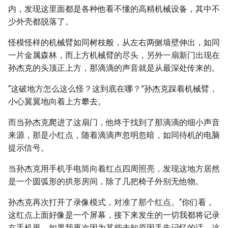
内，发现这里面都是各种他看不懂的高精机械设备，其中不
少外壳都脱落了。
怪模怪样的机械臂如同树枝般，从左右两侧墙壁伸出，如同
一片金属森林，而上方机械臂的尽头，另外一扇新门出现在
孙杰克的头顶正上方，那滴滴的声音就是从最深处传来的。
“这破地方怎么这么怪？这到底在哪？”孙杰克踩着机械臂，
小心翼翼地向着上方攀去。
而当孙杰克爬进了这扇门，他终于找到了那滴滴的细小声音
来源，那是小红点，随着滴滴声忽明忽暗，如同待机的电脑
提示信号。
当孙杰克用手机手电筒向着红点四周照亮，发现这地方居然
是一个圆弧形的拱形房间，除了几把椅子外别无他物。
孙杰克再次打开了录像模式，对准了那个红点。“你们看，
这红点上面好像是一个屏幕，接下来发生的一切我都将记录
在手机里，如果我再次因为某些未知原因丢失记忆的话，这