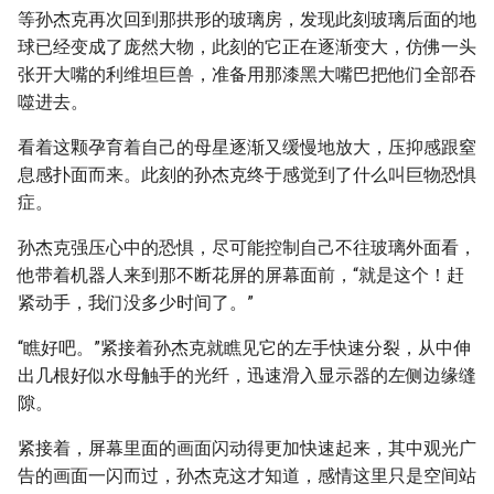
等孙杰克再次回到那拱形的玻璃房，发现此刻玻璃后面的地
球已经变成了庞然大物，此刻的它正在逐渐变大，仿佛一头
张开大嘴的利维坦巨兽，准备用那漆黑大嘴巴把他们全部吞
噬进去。
看着这颗孕育着自己的母星逐渐又缓慢地放大，压抑感跟窒
息感扑面而来。此刻的孙杰克终于感觉到了什么叫巨物恐惧
症。
孙杰克强压心中的恐惧，尽可能控制自己不往玻璃外面看，
他带着机器人来到那不断花屏的屏幕面前，“就是这个！赶
紧动手，我们没多少时间了。”
“瞧好吧。”紧接着孙杰克就瞧见它的左手快速分裂，从中伸
出几根好似水母触手的光纤，迅速滑入显示器的左侧边缘缝
隙。
紧接着，屏幕里面的画面闪动得更加快速起来，其中观光广
告的画面一闪而过，孙杰克这才知道，感情这里只是空间站