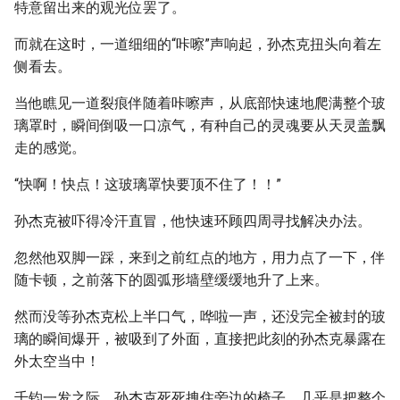
特意留出来的观光位罢了。
而就在这时，一道细细的“咔嚓”声响起，孙杰克扭头向着左
侧看去。
当他瞧见一道裂痕伴随着咔嚓声，从底部快速地爬满整个玻
璃罩时，瞬间倒吸一口凉气，有种自己的灵魂要从天灵盖飘
走的感觉。
“快啊！快点！这玻璃罩快要顶不住了！！”
孙杰克被吓得冷汗直冒，他快速环顾四周寻找解决办法。
忽然他双脚一踩，来到之前红点的地方，用力点了一下，伴
随卡顿，之前落下的圆弧形墙壁缓缓地升了上来。
然而没等孙杰克松上半口气，哗啦一声，还没完全被封的玻
璃的瞬间爆开，被吸到了外面，直接把此刻的孙杰克暴露在
外太空当中！
千钧一发之际，孙杰克死死拽住旁边的椅子，几乎是把整个