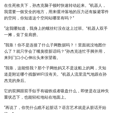
在生死攸关下，孙杰克脑子顿时快速转动起来。“机器人，
我需要一個安全的地方，用来缓冲落地的压力还有躲避零件
的空间，你知道这个空间站哪里有吗？”
“这我哪知道，我身上的螺丝钉没在这上过班。”机器人双手
一摊，耸了耸肩膀。
“我靠！你不是连接了什么子网数据吗？！里面就没地图什
么了？就只学会了嘴臭喷脏话吗？”孙杰克连忙手脚并用，
来到门口小心伸出头来张望着。
“我靠，这能怪我？那个子网他妈又不是这船上的网，天知
道是附近哪个残骸WIFI没有关。”机器人流里流气地跟在孙
杰克的身后。
它的双脚跟双手似乎有磁铁或者吸盘什么，即便是在这种失
重状态下，也能轻松地站在地面上。
“再说了，你凭什么瞧不起脏话？语言艺术就是从脏话开始