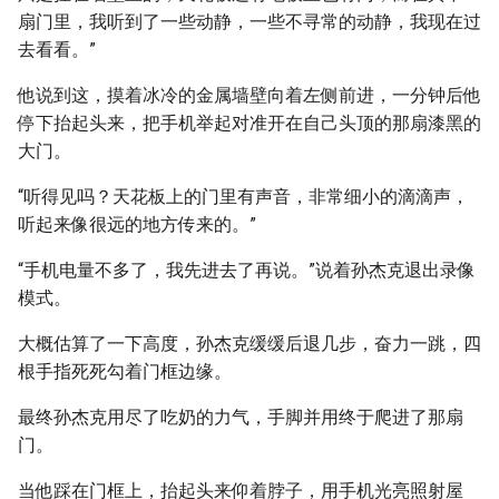
扇门里，我听到了一些动静，一些不寻常的动静，我现在过
去看看。”
他说到这，摸着冰冷的金属墙壁向着左侧前进，一分钟后他
停下抬起头来，把手机举起对准开在自己头顶的那扇漆黑的
大门。
“听得见吗？天花板上的门里有声音，非常细小的滴滴声，
听起来像很远的地方传来的。”
“手机电量不多了，我先进去了再说。”说着孙杰克退出录像
模式。
大概估算了一下高度，孙杰克缓缓后退几步，奋力一跳，四
根手指死死勾着门框边缘。
最终孙杰克用尽了吃奶的力气，手脚并用终于爬进了那扇
门。
当他踩在门框上，抬起头来仰着脖子，用手机光亮照射屋