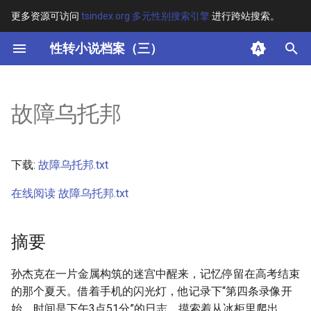
更多资源可访问
tsindex.org 多元性别搜索引擎
进行跨站搜索。
键
性转小说档案（三）
入
摘要
以
故障乌托邦
开
其他信息
始
正文
下载:
故障乌托邦.txt
搜
在线阅读 故障乌托邦.txt
索
摘要
孙杰克在一片金属构筑的迷宫中醒来，记忆停留在高考结束
的那个夏天。借着手机的闪光灯，他记录下“第四条录像开
始，时间是下午3点51分”的日志，摸索着从冰柜里爬出，