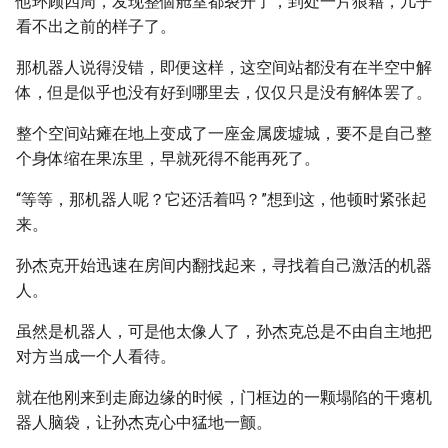
他环顾四周，发现整個舱室都裂开了，到处一片狼藉，几乎
看不出之前的样子了。
那机器人说得没错，即便这样，这空间站都没有在半空中解
体，但是似乎也没有好到哪里去，仅仅只是没有解体罢了。
整个空间站瘫在地上变成了一座金属废墟城，要不是自己整
个身体缩在果冻里，早就死得不能再死了。
“等等，那机器人呢？它还活着吗？”想到这，他顿时紧张起
来。
孙杰克开始迅速在房间内翻找起来，寻找着自己激活的机器
人。
虽然是机器人，可是他太像人了，孙杰克总是不由自主地把
对方当成一个人看待。
就在他刚来到走廊边缘的时候，门框边的一颗塌陷的干瘪机
器人脑袋，让孙杰克心中猛地一颤。