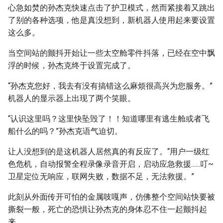
心急如焚的孙杰克快速点击了护卫模式，然而紧接着又跳出
了别的各种选项，他是真没想到，新机器人使用起来要设置
这么多。
当空间站的颤抖开始让一些太空舱零件抖落，已经在空中飘
浮的时候，孙杰克终于设置完成了。
“孙杰克您好，我去有没有搞错这么麻烦很高兴为您服务。”
机器人的显示器上出现了两个笑眼。
“认识这里吗？这里快坠毁了！！知道哪里有逃生舱或者飞
船什么的吗？”孙杰克语气迫切。
让人没想到的是这机器人居然真的有反应了。“用户一级红
色危机，自动报警全程录像录音开启，启动应急救援......叮~
卫星定位无响应，联网失败，数据不足，无法救援。”
此刻从外面传开可怕的金属吱嘎声，仿佛整个空间站快要被
撕裂一般，死亡的恐惧让孙杰克的身体忍不住一起颤抖起
来。