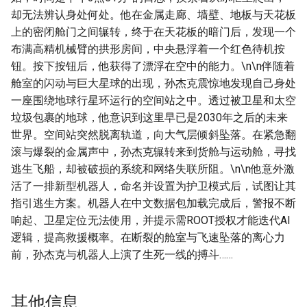
却无法辨认身处何处。他在金属走廊、墙壁、地板与天花板
上的密闭舱门之间辗转，终于在天花板的暗门后，发现一个
布满高精机械臂的拱形房间，中央悬浮着一个红色待机按
钮。按下按钮后，他获得了漂浮在空中的能力。\n\n伴随着
舱室的闪动与巨大星球的出现，孙杰克震惊地发现自己身处
一座围绕地球行星环运行的空间站之中。透过被卫星和太空
垃圾包裹的地球，他意识到这里早已是2030年之后的未来
世界。空间站突然脱离轨道，向大气层倾斜坠落。在紧急翻
滚与爆裂的金属声中，孙杰克辗转来到货舱与运动舱，寻找
逃生飞船，却被破损的系统和网络失联所阻。\n\n他意外激
活了一排新型机器人，命名并设置为护卫模式后，试图让其
指引逃生方案。机器人在中文数据包加载完成后，警报不断
响起、卫星定位无法使用，并提示需ROOT授权才能迭代AI
逻辑，提高救援概率。在断裂的舱室与飞速坠落的离心力
前，孙杰克与机器人上演了生死一线的搏斗……
其他信息