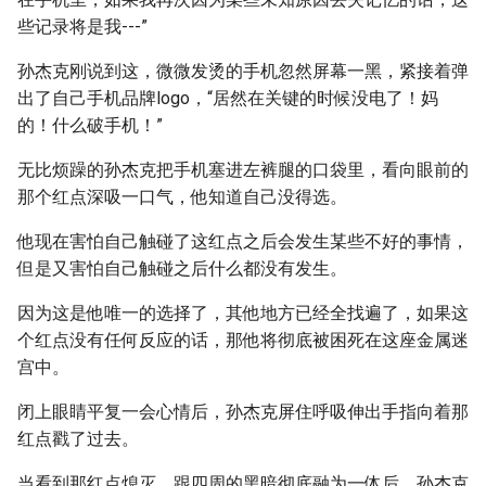
些记录将是我---”
孙杰克刚说到这，微微发烫的手机忽然屏幕一黑，紧接着弹
出了自己手机品牌logo，“居然在关键的时候没电了！妈
的！什么破手机！”
无比烦躁的孙杰克把手机塞进左裤腿的口袋里，看向眼前的
那个红点深吸一口气，他知道自己没得选。
他现在害怕自己触碰了这红点之后会发生某些不好的事情，
但是又害怕自己触碰之后什么都没有发生。
因为这是他唯一的选择了，其他地方已经全找遍了，如果这
个红点没有任何反应的话，那他将彻底被困死在这座金属迷
宫中。
闭上眼睛平复一会心情后，孙杰克屏住呼吸伸出手指向着那
红点戳了过去。
当看到那红点熄灭，跟四周的黑暗彻底融为一体后，孙杰克