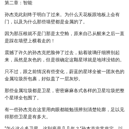
第二章：智能
孙杰克此刻终于明白了过来。为什么天花板跟地板上会有
门，以及为什么那些墙壁都是金属的了。
因为那压根就不是门那是太空舱，原来自己从醒来之后一直
是踩在墙壁上横着走的！
震撼了许久的孙杰克把脸伸了过去，贴着玻璃仔细辨别起
来，虽然是灰色的，但是很确定这颗星球就是地球没错的。
只不过，跟之前情况有些变化，蔚蓝的星球全被一团灰色的
金属垃圾所包裹，好似盖了一层灰纱。
那些金属垃圾都是卫星，密密麻麻各式各样的卫星垃圾把整
个星球全包围了。
有一些孙杰克在这里用肉眼都能勉强辨别清楚轮廓，足以见
得那些卫星是有多大。
“怎么这么多卫星，这到底是几几年？”孙杰克非常肯定，以