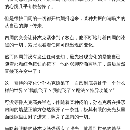
的心跳几乎都快暂停了。
但是很快四周的一切都开始颤抖起来，某种共振的嗡嗡声的
从自己的脚下传来。
四周的突变让孙杰克紧张到了极点，他不断地盯着四周的漆
黑的一切，紧张地看着任何可能出现的变化。
然而四周并没有发生任何变幻，最先出现变化的是他自己，
随着那颗红色按钮的按下，他的双脚渐渐离地了，最后居然
直接飞在空中了！
这一奇特的变化让孙杰克惊呆了，自己到底身处于一个什么
样的世界？“我能飞了？我能飞了？魔法？特异功能？”
可没等孙杰克高兴半点，伴随着某种闷响，孙杰克所在拱形
房间的墙壁正前方忽然裂开了一条缝，极其刺眼的亮光从里
面缝隙里面射了进来，照亮了屋内的一切。
当眯着眼睛的孙杰克勉强适应了强光，就看到拱形的墙壁，