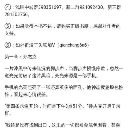
④：浅唱中转群398351697。新二群921092430。新三群
781303756。
⑤：如果觉得本书不错，请购买正版书籍，感谢对作者的
支持。
⑥：如外群没了失联加V（qianchang6a6）
第一章：孙杰克
一片漆黑中传来低沉的脚步声，当脚步声慢慢停歇，忽然一
道亮光射破了这片黑暗，亮光来源是一部手机。
手机的光亮照亮了一张还算英俊的面孔。他神态疲惫脸色憔
悴，看起来心情很差。
“第四条录像开始，时间是下午3点51分。”孙杰克开启了录
屏。
“我还是没有找到出口，这里的一切都被金属包围着，甚至