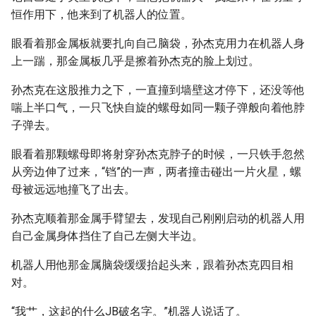
恒作用下，他来到了机器人的位置。
眼看着那金属板就要扎向自己脑袋，孙杰克用力在机器人身
上一踹，那金属板几乎是擦着孙杰克的脸上划过。
孙杰克在这股推力之下，一直撞到墙壁这才停下，还没等他
喘上半口气，一只飞快自旋的螺母如同一颗子弹般向着他脖
子弹去。
眼看着那颗螺母即将射穿孙杰克脖子的时候，一只铁手忽然
从旁边伸了过来，“铛”的一声，两者撞击碰出一片火星，螺
母被远远地撞飞了出去。
孙杰克顺着那金属手臂望去，发现自己刚刚启动的机器人用
自己金属身体挡住了自己左侧大半边。
机器人用他那金属脑袋缓缓抬起头来，跟着孙杰克四目相
对。
“我艹，这起的什么JB破名字。”机器人说话了。