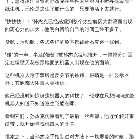
了，急得冷汗直冒的孙杰克在各种太空舱内不断寻找最后一
线生机，无论是逃生飞船什么的，只要能活下去就行。
“快快快！！”孙杰克已经感觉到整个太空舱因为翻滚而出现
的离心力的加大，他明白留给自己的时间已经不多了。
货舱，运动舱，各式各样的舱室都被孙杰克逐一找到。
“碰”的一声，半遮的舱门被孙杰克猛地推开，一排排分别固
定在墙壁天花板跟地面的机器人出现在他的面前。
这些机器人除了双脚是反关节的铁蹄，眼睛是一排显示器
外，其他都大体跟人类相仿。
他已经没时间惊讶这机器人的科技了，他现在只想问问这些
机器人知道不知道逃生飞船在哪。
看到它们，孙杰克仿佛看到了最后一丝希望，他连忙解开束
缚带，就开始寻找机器人的开关。
摸索之下，当孙杰克手指划过对方腋下一块屏幕的时候，那