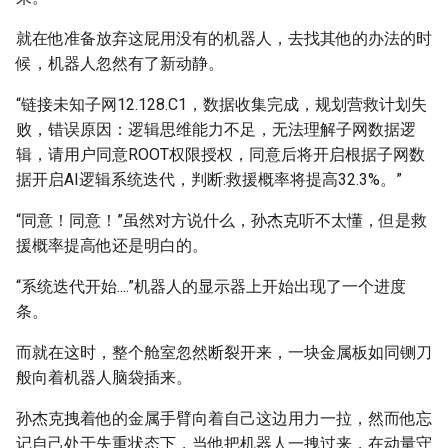
就在他准备放弃这屁用没有的机器人，去找其他的办法的时
候，机器人忽然有了新动静。
“链接未知子网12.128.C1，数据收集完成，规划营救计划失
败，错误原因：逻辑思维能力不足，无法理解子网数据逻
辑，请用户同意ROOT权限授权，同意后将开启根据子网数
据开启AI逻辑系统迭代，判断:救援概率将提高32.3%。”
“同意！同意！”虽然对方说什么，孙杰克听不太懂，但是救
援概率提高他还是明白的。
“系统迭代开始....”机器人的显示器上开始出现了一个进度
条。
而就在这时，整个舱室忽然断裂开来，一块金属板如同铡刀
般向着机器人脑袋插来。
孙杰克拽着他的金属手臂向着自己这边用力一拉，然而他忘
记自己处于失重状态下，当他把机器人一拽过来，在动量守