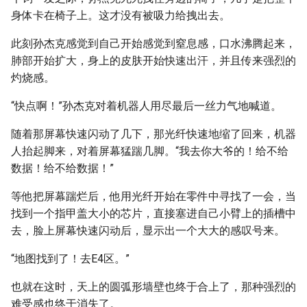
身体卡在椅子上。这才没有被吸力给拽出去。
此刻孙杰克感觉到自己开始感觉到窒息感，口水沸腾起来，
肺部开始扩大，身上的皮肤开始快速出汗，并且传来强烈的
灼烧感。
“快点啊！”孙杰克对着机器人用尽最后一丝力气地喊道。
随着那屏幕快速闪动了几下，那光纤快速地缩了回来，机器
人抬起脚来，对着屏幕猛踹几脚。“我去你大爷的！给不给
数据！给不给数据！”
等他把屏幕踹烂后，他用光纤开始在零件中寻找了一会，当
找到一个指甲盖大小的芯片，直接塞进自己小臂上的插槽中
去，脸上屏幕快速闪动后，显示出一个大大的感叹号来。
“地图找到了！去E4区。”
也就在这时，天上的圆弧形墙壁也终于合上了，那种强烈的
难受感也终于消失了。