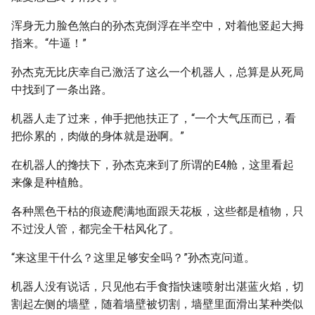
浑身无力脸色煞白的孙杰克倒浮在半空中，对着他竖起大拇
指来。“牛逼！”
孙杰克无比庆幸自己激活了这么一个机器人，总算是从死局
中找到了一条出路。
机器人走了过来，伸手把他扶正了，“一个大气压而已，看
把伱累的，肉做的身体就是逊啊。”
在机器人的搀扶下，孙杰克来到了所谓的E4舱，这里看起
来像是种植舱。
各种黑色干枯的痕迹爬满地面跟天花板，这些都是植物，只
不过没人管，都完全干枯风化了。
“来这里干什么？这里足够安全吗？”孙杰克问道。
机器人没有说话，只见他右手食指快速喷射出湛蓝火焰，切
割起左侧的墙壁，随着墙壁被切割，墙壁里面滑出某种类似