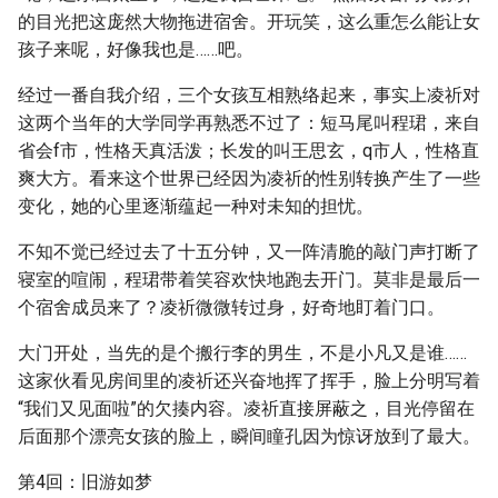
的目光把这庞然大物拖进宿舍。开玩笑，这么重怎么能让女
孩子来呢，好像我也是……吧。
经过一番自我介绍，三个女孩互相熟络起来，事实上凌祈对
这两个当年的大学同学再熟悉不过了：短马尾叫程珺，来自
省会f市，性格天真活泼；长发的叫王思玄，q市人，性格直
爽大方。看来这个世界已经因为凌祈的性别转换产生了一些
变化，她的心里逐渐蕴起一种对未知的担忧。
不知不觉已经过去了十五分钟，又一阵清脆的敲门声打断了
寝室的喧闹，程珺带着笑容欢快地跑去开门。莫非是最后一
个宿舍成员来了？凌祈微微转过身，好奇地盯着门口。
大门开处，当先的是个搬行李的男生，不是小凡又是谁……
这家伙看见房间里的凌祈还兴奋地挥了挥手，脸上分明写着
“我们又见面啦”的欠揍内容。凌祈直接屏蔽之，目光停留在
后面那个漂亮女孩的脸上，瞬间瞳孔因为惊讶放到了最大。
第4回：旧游如梦