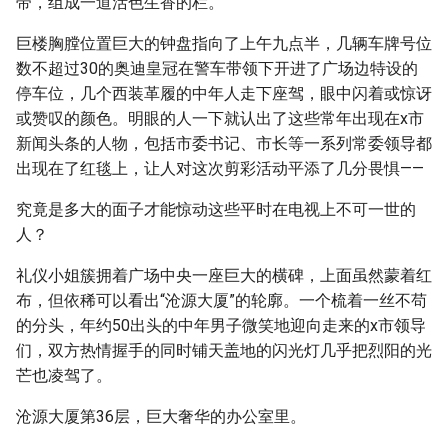
带，组成一道活色生香的栏。
巨楼胸膛位置巨大的钟盘指向了上午九点半，几辆车牌号位
数不超过30的奥迪皇冠在警车带领下开进了广场边特设的
停车位，几个西装革履的中年人走下座驾，眼中闪着或惊讶
或赞叹的颜色。明眼的人一下就认出了这些常年出现在x市
新闻头条的人物，包括市委书记、市长等一系列常委领导都
出现在了红毯上，让人对这次剪彩活动平添了几分畏惧——
究竟是多大的面子才能惊动这些平时在电视上不可一世的
人？
礼仪小姐簇拥着广场中央一座巨大的横碑，上面虽然蒙着红
布，但依稀可以看出“沧源大厦”的轮廓。一个梳着一丝不苟
的分头，年约50出头的中年男子微笑地迎向走来的x市领导
们，双方热情握手的同时铺天盖地的闪光灯几乎把烈阳的光
芒也凌驾了。
沧源大厦第36层，巨大奢华的办公室里。