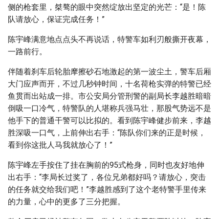
侧的枪套里，桀骜的眼中突然绽放出坚定的光芒：“是！陈
队请放心，保证完成任务！”
陈宇峰满意地点点头不再说话，特警车如利刃般撕开夜幕，
一路前行。
伴随着刹车后轮胎摩擦砂石地激起的第一波尘土，警车后厢
大门应声而开，不过几秒钟时间，十名荷枪实弹的特警已经
鱼贯而出站成一排。市公安局分管刑警的副局长李越胜暗暗
倒吸一口冷气，特警队的人堪称兵强马壮，那股气势远不是
他手下的普通干警可以比拟的。看到陈宇峰健步前来，李越
胜深吸一口气，上前伸出右手：“陈队你们来的正是时候，
看到你这批人马我就放心了！”
陈宇峰左手按住了挂在胸前的95式枪身，同时也友好地伸
出右手：“李局长过奖了，各位兄弟都好吗？请放心，突击
的任务就交给我们吧！”李越胜感到了这个老特警手里传来
的力量，心中的更多了三分把握。