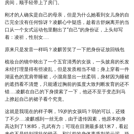
房间，顺手轻带上了房门。
刚才的人确实是自己的母亲，但是为什么她看到女儿身的自
己完全没有任何惊讶？凌麒心中疑惑，趁着古舒娴离开的当
口从一个女式运动包里翻出了“自己”的身份证，上头却写
着：凌祈，性别女……
原来只是发音一样吗？凌麒苦笑了一下把身份证放回钱包
梳妆台的镜中映出了一个五官清秀的女孩，一头披肩的长发
未经打理显得有些凌乱，但是发质相当不错；身上穿着一件
湖蓝色的宽肩带睡裙，小溜肩显出一丝柔弱，身材因为睡裙
的遮挡看不清楚，只能通过胸前的弧度大致判断发育的还不
错……凌麒在自己的下身摸索了一下，他还不至于变态到马
上撩起自己的裙子看个究竟。
这就是我现在的样子啊，19岁的女孩吗？弱的可以，还矮
了不少……凌麒感到一丝无奈，由于遗传因素，他原本的身
高达到了1米85，孔武有力；可现在目测最多就1米7，看起
来也不是特别强壮的样子，和以前的身体素质判若云泥，毕