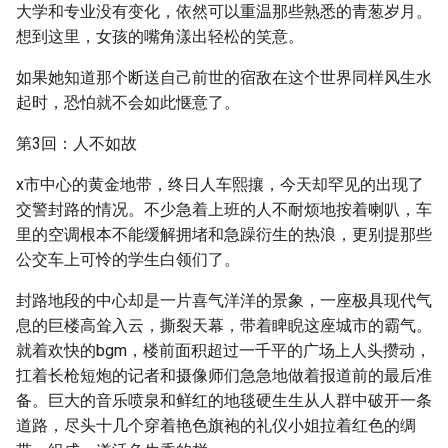
大学和专业没有变化，依然可以重温那些熟悉的青葱岁月。
想到这里，女孩的嘴角漾出轻松的笑意。
如果她知道那个断送自己前世的宿敌在这个世界同样风生水
起时，恐怕就不会如此惬意了。
第3回：人不如故
x市中心的黄金地带，终日人车熙攘，今天却罕见的出现了
交警封路的情况。不少急着上班的人不耐烦地按着喇叭，车
里的空调根本不能缓解拥堵和急躁衍生的热浪，更别提那些
公交车上可怜的学生白领们了。
封路地段的中心却是一片喜气洋洋的景象，一座极具现代气
息的巨楼高耸入云，撕裂天幕，带着睥睨这座城市的霸气。
就着欢快的bgm，楼前面积超过一千平的广场上人头攒动，
扛着长枪短炮的记者和摄像师们急急地做着报道前的最后准
备。巨大的音乐喷泉和鲜红的地毯硬生生从人群中破开一条
道路，尽头十几个穿着艳色旗袍的礼仪小姐拉着红色的绸