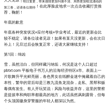
大人见谅
！明日复更，带来感情更加纠缠不清、局势更加暗流涌动的
！在此厚脸皮地求一次点击收藏打赏推
第三卷，还请各位期待
荐，鞠躬！
年底的歉意
年底各种突发状况+应付考核+学业考试，最近的更新会比
较不稳定，请各位读者见谅！如果有某天没更新，会在次日
补上！元旦过后会恢复正常，还请大家继续支持！
第1回：缉凶
雪，虽然洁白，但同样藏污纳垢，何况是这个人口超过
pbtxt.com 平板电子书万人的沿海经济特区x市。表面上一
片歌舞升平光鲜亮丽，各色男女在纸醉金迷中掩藏着自己的
本性，繁华的背后却是三教九流鱼龙混杂，走私、黑帮和贩
毒偶有发生。有人开玩笑说：风险与收益并存，这里的警察
是提拔率和殉职率都最高的地方，此话虽然讽刺露骨，但每
个头顶国徽身穿警服的年轻人都深以为然。