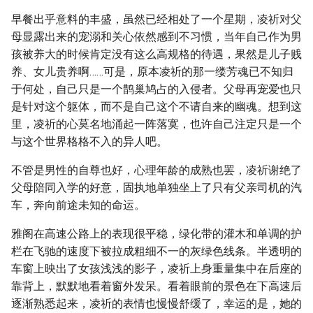
早餐出乎意料的丰盛，虽然已经相处了一个星期，凌祈对父
母显露出来的宠溺和关心依然感到不习惯，当年自己作为男
孩被养大的时候肯定没有这么高规格的待遇，果然是儿子贱
养、女儿贵养啊……可是，原本凌祈的那一缕芳魂已不知归
于何处，自己只是一个鹊巢鸠占的入侵者。父母再宠爱也只
是针对这个躯体，而不是自己这个不请自来的幽魂。想到这
里，凌祈的心莫名地涌起一阵落寞，也许自己注定只是一个
与这个世界格格不入的异人吧。
不管是男性的自尊也好，心理年龄的成熟也罢，凌祈谢绝了
父母陪同入学的好意，固执地单独坐上了只有父亲司机的汽
车，奔向前途未知的命运。
雅阁在高速公路上的表现很平稳，绿化带的灌木和单调的护
栏在飞驰的速度下被拉成粗细不一的灰绿色线条。半透明的
车窗上映出了女孩浅浅的影子，凌祈上身重量集中在后座的
靠背上，默默地看着窗外发呆。看着眼前的景色在下高速后
逐渐熟悉起来，凌祈的表情也慢慢舒缓了，幸运的是，她的