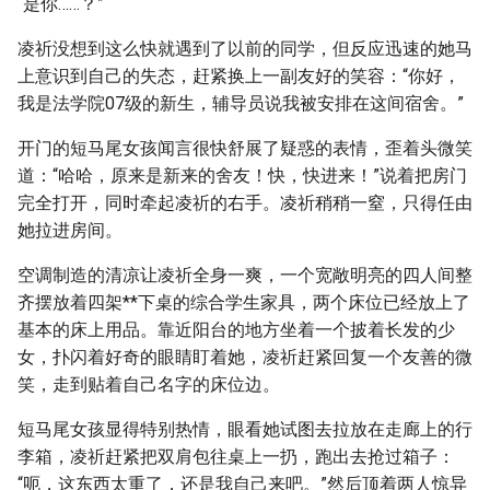
“是你……？”
凌祈没想到这么快就遇到了以前的同学，但反应迅速的她马
上意识到自己的失态，赶紧换上一副友好的笑容：“你好，
我是法学院07级的新生，辅导员说我被安排在这间宿舍。”
开门的短马尾女孩闻言很快舒展了疑惑的表情，歪着头微笑
道：“哈哈，原来是新来的舍友！快，快进来！”说着把房门
完全打开，同时牵起凌祈的右手。凌祈稍稍一窒，只得任由
她拉进房间。
空调制造的清凉让凌祈全身一爽，一个宽敞明亮的四人间整
齐摆放着四架**下桌的综合学生家具，两个床位已经放上了
基本的床上用品。靠近阳台的地方坐着一个披着长发的少
女，扑闪着好奇的眼睛盯着她，凌祈赶紧回复一个友善的微
笑，走到贴着自己名字的床位边。
短马尾女孩显得特别热情，眼看她试图去拉放在走廊上的行
李箱，凌祈赶紧把双肩包往桌上一扔，跑出去抢过箱子：
“呃，这东西太重了，还是我自己来吧。”然后顶着两人惊异