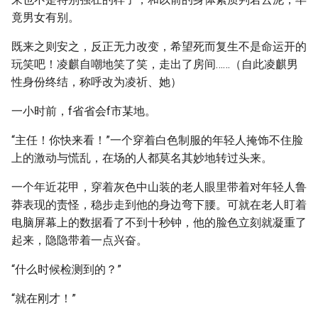
竟男女有别。
既来之则安之，反正无力改变，希望死而复生不是命运开的
玩笑吧！凌麒自嘲地笑了笑，走出了房间……（自此凌麒男
性身份终结，称呼改为凌祈、她）
一小时前，f省省会f市某地。
“主任！你快来看！”一个穿着白色制服的年轻人掩饰不住脸
上的激动与慌乱，在场的人都莫名其妙地转过头来。
一个年近花甲，穿着灰色中山装的老人眼里带着对年轻人鲁
莽表现的责怪，稳步走到他的身边弯下腰。可就在老人盯着
电脑屏幕上的数据看了不到十秒钟，他的脸色立刻就凝重了
起来，隐隐带着一点兴奋。
“什么时候检测到的？”
“就在刚才！”