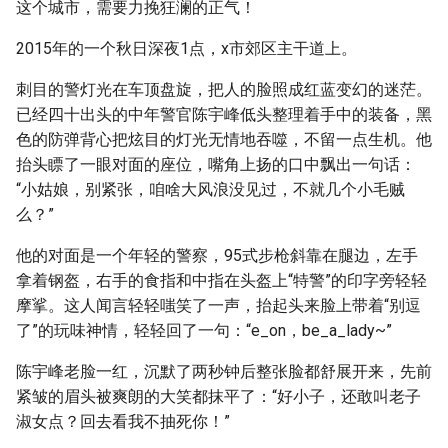
这个城市，需要力挽狂澜的正气！
2015年的一个秋日深夜1点，x市郊区主干道上。
刺目的警灯光在车顶盘旋，把人的脸照成红蓝变幻的迷茫。
已经四十出头的中年警官陈宇峰低头整理着手中的装备，黑
色的防弹背心把炫目的灯光无情地吞噬，不留一点生机。他
抬头瞟了一眼对面的座位，嘴角上扬的口中飘出一句话：
“小姑娘，别紧张，咱啥大风浪没见过，不就几个小毛贼
么？”
他的对面是一个年轻的警察，95式步枪斜靠在腿边，左手
拿着钢盔，右手的食指和中指在头盔上“特警”的印字旁轻轻
摩挲。这人闻言轻轻嗤笑了一声，抬起头来脸上带着“别逗
了”的玩味神情，轻轻回了一句：“e_on，be_a_lady~”
陈宇峰老脸一红，沉默了两秒钟后整张脸都舒展开来，先前
紧皱的眉头被爽朗的大笑都抹平了：“好小子，还敢叫老子
淑女点？回去看我不抽死你！”