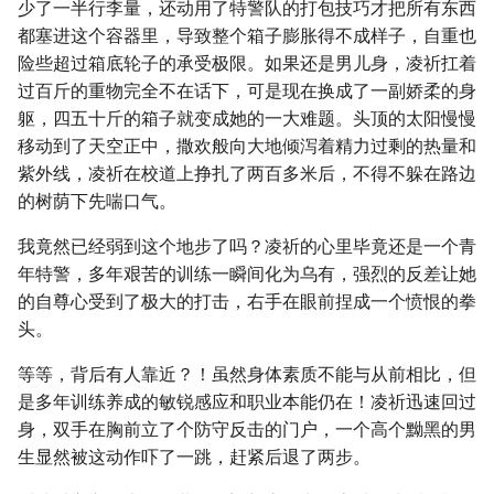
少了一半行李量，还动用了特警队的打包技巧才把所有东西
都塞进这个容器里，导致整个箱子膨胀得不成样子，自重也
险些超过箱底轮子的承受极限。如果还是男儿身，凌祈扛着
过百斤的重物完全不在话下，可是现在换成了一副娇柔的身
躯，四五十斤的箱子就变成她的一大难题。头顶的太阳慢慢
移动到了天空正中，撒欢般向大地倾泻着精力过剩的热量和
紫外线，凌祈在校道上挣扎了两百多米后，不得不躲在路边
的树荫下先喘口气。
我竟然已经弱到这个地步了吗？凌祈的心里毕竟还是一个青
年特警，多年艰苦的训练一瞬间化为乌有，强烈的反差让她
的自尊心受到了极大的打击，右手在眼前捏成一个愤恨的拳
头。
等等，背后有人靠近？！虽然身体素质不能与从前相比，但
是多年训练养成的敏锐感应和职业本能仍在！凌祈迅速回过
身，双手在胸前立了个防守反击的门户，一个高个黝黑的男
生显然被这动作吓了一跳，赶紧后退了两步。