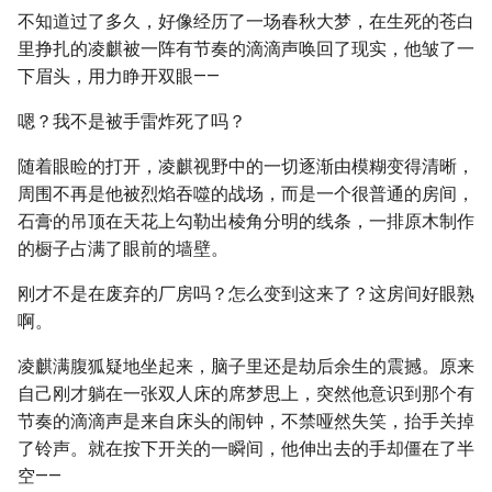
不知道过了多久，好像经历了一场春秋大梦，在生死的苍白
里挣扎的凌麒被一阵有节奏的滴滴声唤回了现实，他皱了一
下眉头，用力睁开双眼——
嗯？我不是被手雷炸死了吗？
随着眼睑的打开，凌麒视野中的一切逐渐由模糊变得清晰，
周围不再是他被烈焰吞噬的战场，而是一个很普通的房间，
石膏的吊顶在天花上勾勒出棱角分明的线条，一排原木制作
的橱子占满了眼前的墙壁。
刚才不是在废弃的厂房吗？怎么变到这来了？这房间好眼熟
啊。
凌麒满腹狐疑地坐起来，脑子里还是劫后余生的震撼。原来
自己刚才躺在一张双人床的席梦思上，突然他意识到那个有
节奏的滴滴声是来自床头的闹钟，不禁哑然失笑，抬手关掉
了铃声。就在按下开关的一瞬间，他伸出去的手却僵在了半
空——