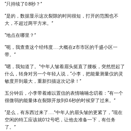
“只持续了0.8秒？”
“是的，数据显示这次裂隙的时间很短，打开的范围也不
大，不超过两平方米。”
“地点在哪里？”
“呃，我查查这个经纬度……大概在z市市区的千盛小区一
带。”
“嗯，我知道了。”中年人皱着眉头挺直了腰板，突然想起了
什么，转身对另一个年轻人说，“小李，把能量测量仪的灵
敏度开到最大，重新扫描这次记录！”
五分钟后，小李带着难以置信的表情喃喃念叨着：“有一个
很微弱的能量体在裂隙开放到0.6秒的时候穿了过来。”
“是么，有东西过来了……”中年人的眉头皱的更紧了，“现在
空闲的特工应该就012号吧，让他去准备一下，有任务
了。”