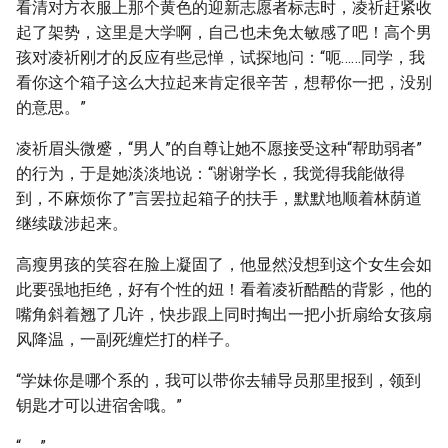
看清对方衣服上那个黄色的迎新志愿者标志时，凌祈赶紧收
起了架势，这里是大学啊，自己也未免太敏感了吧！高个男
孩对凌祈刚才的反应有些忌惮，试探地问：“呃……同学，我
看你这个箱子这么大拉起来肯定很辛苦，想帮你一把，没别
的意思。”
凌祈眉头微蹙，“男人”的自尊让她不愿接受这种“帮助弱者”
的行为，于是她淡淡地说：“谢谢学长，我觉得我能做得
到，不麻烦你了”言罢拉起箱子的扶手，默默地顺着林荫道
继续跋涉起来。
高瘦男孩的笑容在脸上凝固了，他显然没想到这个女生会如
此要强地拒绝，好有个性的妞！看着凌祈酷酷的背影，他的
嘴角斜着翘了几许，快步跟上同时掏出一把小折扇给女孩扇
风降温，一副死缠烂打的样子。
“学妹你是哪个系的，我可以带你去辅导员那里报到，领到
钥匙才可以进宿舍哦。”
“……”