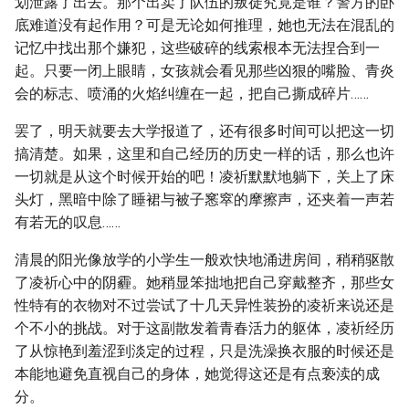
划泄露了出去。那个出卖了队伍的叛徒究竟是谁？警方的卧
底难道没有起作用？可是无论如何推理，她也无法在混乱的
记忆中找出那个嫌犯，这些破碎的线索根本无法捏合到一
起。只要一闭上眼睛，女孩就会看见那些凶狠的嘴脸、青炎
会的标志、喷涌的火焰纠缠在一起，把自己撕成碎片……
罢了，明天就要去大学报道了，还有很多时间可以把这一切
搞清楚。如果，这里和自己经历的历史一样的话，那么也许
一切就是从这个时候开始的吧！凌祈默默地躺下，关上了床
头灯，黑暗中除了睡裙与被子窸窣的摩擦声，还夹着一声若
有若无的叹息……
清晨的阳光像放学的小学生一般欢快地涌进房间，稍稍驱散
了凌祈心中的阴霾。她稍显笨拙地把自己穿戴整齐，那些女
性特有的衣物对不过尝试了十几天异性装扮的凌祈来说还是
个不小的挑战。对于这副散发着青春活力的躯体，凌祈经历
了从惊艳到羞涩到淡定的过程，只是洗澡换衣服的时候还是
本能地避免直视自己的身体，她觉得这还是有点亵渎的成
分。