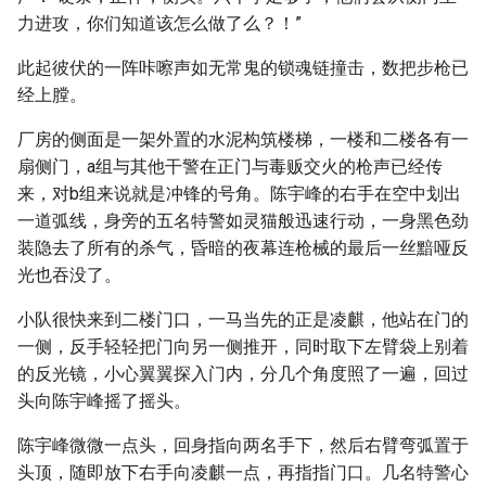
力进攻，你们知道该怎么做了么？！”
此起彼伏的一阵咔嚓声如无常鬼的锁魂链撞击，数把步枪已
经上膛。
厂房的侧面是一架外置的水泥构筑楼梯，一楼和二楼各有一
扇侧门，a组与其他干警在正门与毒贩交火的枪声已经传
来，对b组来说就是冲锋的号角。陈宇峰的右手在空中划出
一道弧线，身旁的五名特警如灵猫般迅速行动，一身黑色劲
装隐去了所有的杀气，昏暗的夜幕连枪械的最后一丝黯哑反
光也吞没了。
小队很快来到二楼门口，一马当先的正是凌麒，他站在门的
一侧，反手轻轻把门向另一侧推开，同时取下左臂袋上别着
的反光镜，小心翼翼探入门内，分几个角度照了一遍，回过
头向陈宇峰摇了摇头。
陈宇峰微微一点头，回身指向两名手下，然后右臂弯弧置于
头顶，随即放下右手向凌麒一点，再指指门口。几名特警心