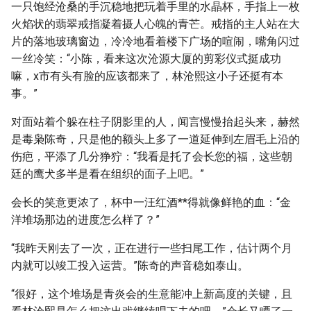
一只饱经沧桑的手沉稳地把玩着手里的水晶杯，手指上一枚
火焰状的翡翠戒指凝着摄人心魄的青芒。戒指的主人站在大
片的落地玻璃窗边，冷冷地看着楼下广场的喧闹，嘴角闪过
一丝冷笑：“小陈，看来这次沧源大厦的剪彩仪式挺成功
嘛，x市有头有脸的应该都来了，林沧熙这小子还挺有本
事。”
对面站着个躲在柱子阴影里的人，闻言慢慢抬起头来，赫然
是毒枭陈奇，只是他的额头上多了一道延伸到左眉毛上沿的
伤疤，平添了几分狰狞：“我看是托了会长您的福，这些朝
廷的鹰犬多半是看在组织的面子上吧。”
会长的笑意更浓了，杯中一汪红酒**得就像鲜艳的血：“金
洋堆场那边的进度怎么样了？”
“我昨天刚去了一次，正在进行一些扫尾工作，估计两个月
内就可以竣工投入运营。”陈奇的声音稳如泰山。
“很好，这个堆场是青炎会的生意能冲上新高度的关键，且