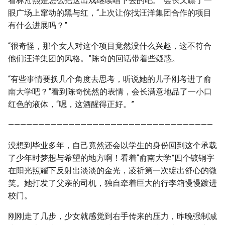
看林沧熙是怎么把这出戏继续唱下去的吧。”会长又瞟了一
眼广场上窜动的黑与红，“上次让你找汪洋集团合作的项目
有什么进展吗？”
“很奇怪，那个女人对这个项目竟然没什么兴趣，这不符合
他们汪洋集团的风格。”陈奇的回话带着些疑惑。
“有些事情要换几个角度去思考，听说她的儿子刚考进了俞
南大学吧？”看到陈奇恍然的表情，会长满意地品了一小口
红色的液体，“嗯，这酒醒得正好。”
——————————————————————————————————
没想到毕业多年，自己竟然还会以学生的身份回到这个承载
了少年时梦想与希望的地方啊！看着“俞南大学”四个镀铜字
在阳光照耀下反射出淡淡的金光，凌祈第一次绽出舒心的微
笑。她打发了父亲的司机，独自牵着巨大的行李箱慢慢踱进
校门。
刚刚走了几步，少女就感觉到右手传来的压力，昨晚强制减