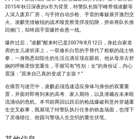
2015年秋日深夜的x市为背景，特警队长陈宇峰带领凌麒等
人深入废弃厂房，与手持自动步枪、手雷的毒贩展开激烈交
火。凌麒凭借敏锐的战术嗅觉察觉佯攻陷阱，拼命将队长推
回侧门，却终因手雷爆炸命悬一线。
爆炸过后，“凌麒”醒来时已是2007年8月12日，身处自家老
房的女儿凌祈床上，一双修长白皙的手替代了粗粝的战士铁
拳，一身熟悉却陌生的生活点滴呈现在眼前。他从母亲古舒
娴的呼唤里惊觉重生，手握写有“性别：女”的身份证，内心
震荡：“原来自己真的变成了女孩？”
在痛苦与迷茫中，凌麒必须迅速适应身体与身份的双重重
置，并面对即将到来的高考、家人期待，以及潜藏在未来暗
流涌动的危机。本书前两回以跌宕的枪战爆破和意外穿越重
生交叉叙事，既展现了特警队执行任务的铁血场面，也埋下
了灵魂错位、校园与警场人生交织的重生伏笔。