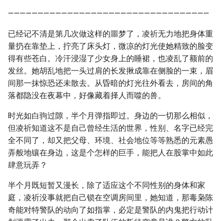
——————————————————————————————————
已经记不清是第几次做这样的噩梦了，凌祈无力地把身体重
量扔在靠垫上，拧亮了床头灯，微凉的灯光使她精致的脸变
得有些苍白。冷汗浸湿了少女身上的睡裙，也凌乱了额前的
发丝。她胡乱地把一头过肩的长发揪成靠在侧脸的一束，眉
间那一抹惊恐还未散去。从昏暗的灯光往外看去，房间的角
落都隐没在夜幕中，好像藏着择人而噬的兽。
时光如白驹过隙，半个月弹指即过。身边的一切那么相似，
但凌祈知道这不是自己曾经生活的世界，性别、名字已经完
全不同了，却又把父母、环境、社会地位等等熟悉的元素愚
弄般地镶在身边，这是个怎样的巨手，能把人在股掌中如此
肆意玩弄？
半个月既短暂又漫长，除了适应这个不同性别的身体和家
庭，凌祈没事就把自己锁在空调房间里，她知道，那毒枭陈
奇能对特警队的动向了如指掌，必定是警队的内鬼把行动计