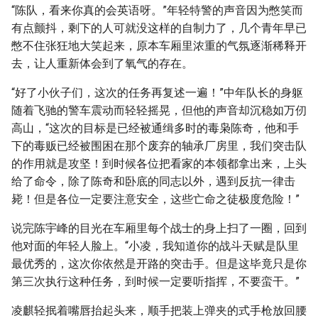
“陈队，看来你真的会英语呀。”年轻特警的声音因为憋笑而
有点颤抖，剩下的人可就没这样的自制力了，几个青年早已
憋不住张狂地大笑起来，原本车厢里浓重的气氛逐渐稀释开
去，让人重新体会到了氧气的存在。
“好了小伙子们，这次的任务再复述一遍！”中年队长的身躯
随着飞驰的警车震动而轻轻摇晃，但他的声音却沉稳如万仞
高山，“这次的目标是已经被通缉多时的毒枭陈奇，他和手
下的毒贩已经被围困在那个废弃的轴承厂房里，我们突击队
的作用就是攻坚！到时候各位把看家的本领都拿出来，上头
给了命令，除了陈奇和卧底的同志以外，遇到反抗一律击
毙！但是各位一定要注意安全，这些亡命之徒极度危险！”
说完陈宇峰的目光在车厢里每个战士的身上扫了一圈，回到
他对面的年轻人脸上。“小凌，我知道你的战斗天赋是队里
最优秀的，这次你依然是开路的突击手。但是这毕竟只是你
第三次执行这种任务，到时候一定要听指挥，不要蛮干。”
凌麒轻抿着嘴唇抬起头来，顺手把装上弹夹的式手枪放回腰