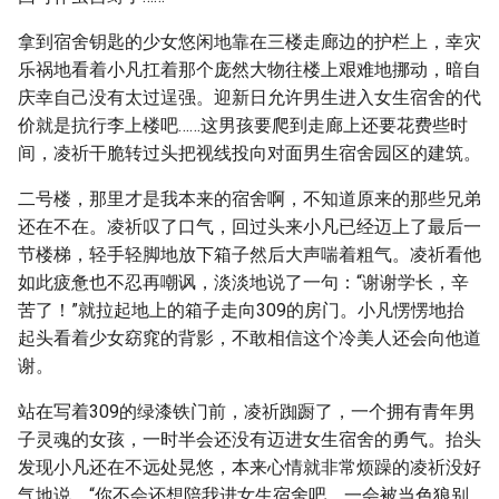
拿到宿舍钥匙的少女悠闲地靠在三楼走廊边的护栏上，幸灾
乐祸地看着小凡扛着那个庞然大物往楼上艰难地挪动，暗自
庆幸自己没有太过逞强。迎新日允许男生进入女生宿舍的代
价就是抗行李上楼吧……这男孩要爬到走廊上还要花费些时
间，凌祈干脆转过头把视线投向对面男生宿舍园区的建筑。
二号楼，那里才是我本来的宿舍啊，不知道原来的那些兄弟
还在不在。凌祈叹了口气，回过头来小凡已经迈上了最后一
节楼梯，轻手轻脚地放下箱子然后大声喘着粗气。凌祈看他
如此疲惫也不忍再嘲讽，淡淡地说了一句：“谢谢学长，辛
苦了！”就拉起地上的箱子走向309的房门。小凡愣愣地抬
起头看着少女窈窕的背影，不敢相信这个冷美人还会向他道
谢。
站在写着309的绿漆铁门前，凌祈踟蹰了，一个拥有青年男
子灵魂的女孩，一时半会还没有迈进女生宿舍的勇气。抬头
发现小凡还在不远处晃悠，本来心情就非常烦躁的凌祈没好
气地说，“你不会还想陪我进女生宿舍吧，一会被当色狼别