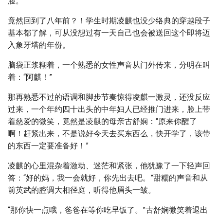
脸。
竟然回到了八年前？！学生时期凌麒也没少络典的穿越段子
基本都了解，可从没想过有一天自己也会被送回这个即将迈
入象牙塔的年份。
脑袋正浆糊着，一个熟悉的女性声音从门外传来，分明在叫
着：“阿麒！”
那再熟悉不过的语调和脚步节奏惊得凌麒一激灵，还没反应
过来，一个年约四十出头的中年妇人已经推门进来，脸上带
着慈爱的微笑，竟然是凌麒的母亲古舒娴：“原来你醒了
啊！赶紧出来，不是说好今天去买东西么，快开学了，该带
的东西一定要准备好！”
凌麒的心里混杂着激动、迷茫和紧张，他犹豫了一下轻声回
答：“好的妈，我一会就好，你先出去吧。”甜糯的声音和从
前英武的腔调大相径庭，听得他眉头一皱。
“那你快一点哦，爸爸在等你吃早饭了。”古舒娴微笑着退出