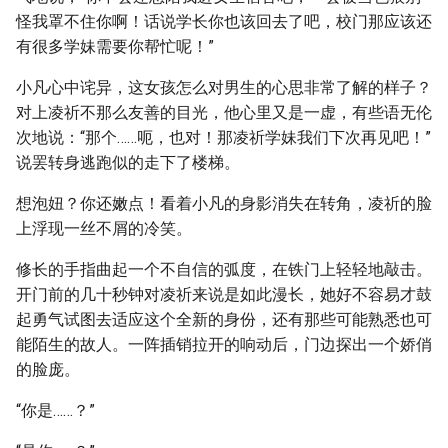
怪我罩不住你啊！话说学长你也该回去了吧，校门那应该还
有很多学妹需要你帮忙呢！”
小凡心中诧异，这女孩怎么对男生的心思非常了解的样子？
对上凌祈不那么友善的目光，他心里又是一虚，有些语无伦
次地说：“那个……呃，也对！那凌祈学妹我们下次再见吧！”
说罢转身逃跑似的走下了楼梯。
想泡妞？你还嫩点！看着小凡的身影消失在转角，凌祈的脸
上浮现一丝不屑的冷笑。
修长的手指曲起一个不自信的弧度，在铁门上轻轻地敲击。
开门前的几十秒钟对凌祈来说是如此漫长，她好不容易才鼓
起勇气试图去适应这个全新的身份，还有那些可能熟悉也可
能陌生的故人。一阵插销拉开的响动后，门边探出一个娇俏
的脸庞。
“你是……？”