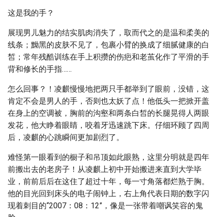
这是我的手？
展现男儿魅力的结实肌肉消失了，取而代之的是温和柔美的
线条；黝黑的皮肤不见了，包裹小臂的换成了细腻健康的白
皙；常年残酷训练在手上积攒的伤疤和老茧化作了平滑的手
背和修长的手指……
怎么回事？！凌麒慢慢地把两只手都举到了眼前，没错，这
肯定不会是男人的手，否则也太妖了点！他低头一把掀开盖
在身上的空调被，胸前的沟壑和两条白皙的长腿晃得人两眼
发花，他大睁着眼睛，咬着牙迅速跳下床。仔细环顾了四周
后，凌麒的心跳瞬间更加剧烈了。
难怪第一眼看到的橱子和吊顶如此眼熟，这里分明就是四年
前搬出去的老房子！从凌麒上初中开始搬进来直到大学毕
业，前前后后在这住了超过十年，每一寸角落都烂熟于胸。
他的目光回到床头的电子闹钟上，右上角代表日期的数字闪
现着刺目的“2007：08：12”，像是一张带着嘲讽笑容的鬼