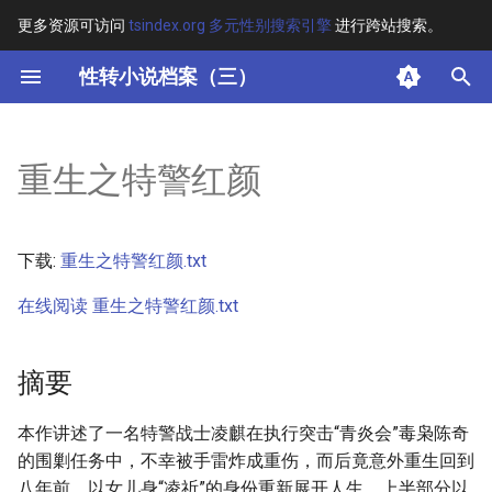
更多资源可访问
tsindex.org 多元性别搜索引擎
进行跨站搜索。
键
性转小说档案（三）
入
摘要
以
重生之特警红颜
开
其他信息
始
正文
下载:
重生之特警红颜.txt
搜
在线阅读 重生之特警红颜.txt
索
摘要
本作讲述了一名特警战士凌麒在执行突击“青炎会”毒枭陈奇
的围剿任务中，不幸被手雷炸成重伤，而后竟意外重生回到
八年前，以女儿身“凌祈”的身份重新展开人生。上半部分以