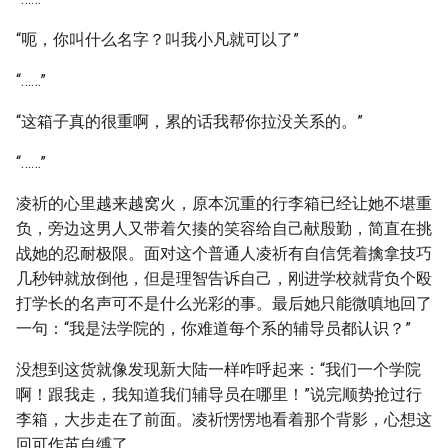
“呃，你叫什么名字？叫我小凡就可以了”
“……”
“这箱子真的很重啊，累的话我帮你拉没关系的。”
“……”
凌祈的心里越来越窝火，原本沉重的行李箱已经让她不堪重
负，旁边这男人又带着欠揍的笑容给自己献殷勤，简直在挑
战她的忍耐极限。面对这个普通人凌祈有自信凭着擒拿技巧
几秒钟就放倒他，但是理智告诉自己，刚进学校就背负个殴
打学长的名声可不是什么光彩的事。最后她只能微嗔地回了
一句：“我是法学院的，你难道每个系的辅导员都认识？”
没想到这货就像发现新大陆一样咋呼起来：“我们一个学院
啊！跟我走，我知道我们辅导员在哪里！”说完顺势抢过行
李箱，大步走在了前面。凌祈愣愣地看着那个背影，心想这
回可作茧自缚了……