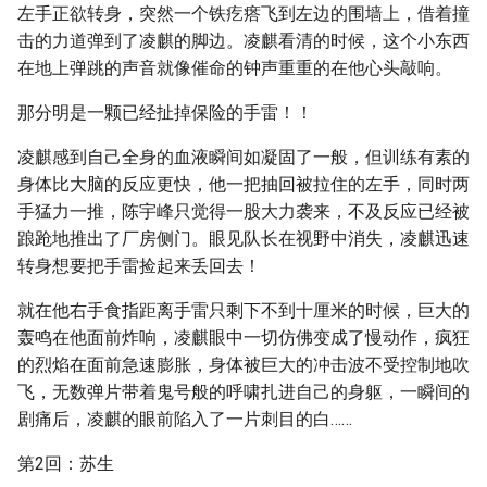
左手正欲转身，突然一个铁疙瘩飞到左边的围墙上，借着撞
击的力道弹到了凌麒的脚边。凌麒看清的时候，这个小东西
在地上弹跳的声音就像催命的钟声重重的在他心头敲响。
那分明是一颗已经扯掉保险的手雷！！
凌麒感到自己全身的血液瞬间如凝固了一般，但训练有素的
身体比大脑的反应更快，他一把抽回被拉住的左手，同时两
手猛力一推，陈宇峰只觉得一股大力袭来，不及反应已经被
踉跄地推出了厂房侧门。眼见队长在视野中消失，凌麒迅速
转身想要把手雷捡起来丢回去！
就在他右手食指距离手雷只剩下不到十厘米的时候，巨大的
轰鸣在他面前炸响，凌麒眼中一切仿佛变成了慢动作，疯狂
的烈焰在面前急速膨胀，身体被巨大的冲击波不受控制地吹
飞，无数弹片带着鬼号般的呼啸扎进自己的身躯，一瞬间的
剧痛后，凌麒的眼前陷入了一片刺目的白……
第2回：苏生