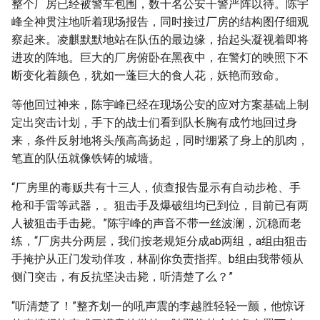
整个厂房已经被警车包围，数十名公安干警严阵以待。陈宇
峰全神贯注地听着现场报告，同时接过厂房的结构图仔细观
察起来。凌麒默默地站在队伍的最边缘，抬起头凝视着即将
进攻的阵地。巨大的厂房俯卧在黑夜中，在警灯的映照下不
断变化着颜色，犹如一蓬巨大的食人花，妖艳而致命。
等他回过神来，陈宇峰已经在现场公安的应对方案基础上制
定出突击计划，手下的战士们看到队长胸有成竹地回过身
来，条件反射地将头颅高高扬起，同时绷紧了身上的肌肉，
笔直的队伍就像铁铸的城墙。
“厂房里的毒贩共有十三人，侦查报告显示有自动步枪、手
枪和手雷等武器，。狙击手及爆破组均已到位，目前已有两
人被狙击手击毙。”陈宇峰的声音不带一丝波澜，沉稳而老
练，“厂房共分两层，我们按老规矩分成ab两组，a组由狙击
手掩护从正门发动佯攻，林副你负责指挥。b组由我带领从
侧门突击，有反抗坚决击毙，听清楚了么？”
“听清楚了！”整齐划一的吼声震的李越胜轻轻一颤，他惊讶