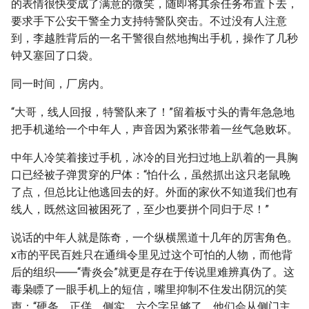
的表情很快变成了满意的微笑，随即将其余任务布置下去，
要求手下公安干警全力支持特警队突击。不过没有人注意
到，李越胜背后的一名干警很自然地掏出手机，操作了几秒
钟又塞回了口袋。
同一时间，厂房内。
“大哥，线人回报，特警队来了！”留着板寸头的青年急急地
把手机递给一个中年人，声音因为紧张带着一丝气急败坏。
中年人冷笑着接过手机，冰冷的目光扫过地上趴着的一具胸
口已经被子弹贯穿的尸体：“怕什么，虽然抓出这只老鼠晚
了点，但总比让他逃回去的好。外面的家伙不知道我们也有
线人，既然这回被困死了，至少也要拼个同归于尽！”
说话的中年人就是陈奇，一个纵横黑道十几年的厉害角色。
x市的平民百姓只在通缉令里见过这个可怕的人物，而他背
后的组织――“青炎会”就更是存在于传说里难辨真伪了。这
毒枭瞟了一眼手机上的短信，嘴里抑制不住发出阴沉的笑
声：“硬条，正佯，侧实。六个字足够了，他们会从侧门主