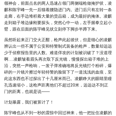
领神会，前面点名的两人迅速占领门两侧端枪做掩护状，凌
麒和陈宇峰一先一后猫着腰隐进门内。进门后只有左转一条
走廊，右手边堆积着大量的货品箱，成为最好的掩体。凌麒
走到箱子堆边缘刚要探头，突然心中一动，左手握拳立起小
臂，跟在后面的陈宇峰见状立刻停下脚步半蹲下来。
虽然听起来正门交火正酣，枪声此起彼伏，但是细心的凌麒
辨认出一些不属于公安和特警制式装备的枪声，数量却远远
少于侦察报告里的人数。难道佯攻的计划被识破了？没道理
啊……凌麒皱着眉头再次取下反光镜，慢慢探出箱子堆的上
沿，突然一声枪响，一发子弹准确地将反光镜打个粉碎，爆
碎的一片镜片擦过年轻特警的脸留下了一道浅浅的血痕，至
此这东西也不过探出了十几厘米而已。凌麒睁大的眼睛里瞳
孔迅速缩小，这枪声距离他们不超过20米，远远达不到正
门的距离，也就是说――
计划暴露，我们被算计了！
陈宇峰也从不到一秒的震惊中回过神来，他一把扯住凌麒的