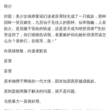
简介:
封面：美少女画师童谣幻读者苏霄转生成了一只狐妖，那种
回眸一笑百媚生，九宫仙子无佳人的那种。仙帝觊觎，人皇
欲占。是屈服于宿命的轨迹，还是逆天成为绝世强者?“先别
管这些了，你们谁能告诉我，老婆嫉妒你比她长得漂亮该怎
么办？老铁们，在线等，急！”
向英雄致敬，向逝者默哀
苏霄
苏霄
原本驰骋于网络的一代大侠，因未知原因穿越成狐妖。
原则是能用脑子解决的问题，就不是问题。
当然暴力一直很好用。