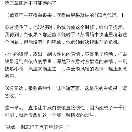
第三章跑是不可能跑的了
【恭喜宿主获得白银果，获得白银果凝结的100点气运。】
苏霄愣住了，他没想到，系统偏偏这个时候，给出了提示。
我得到了白银果？那还能不能转手？苏霄脑中快速思考着这
个问题，但他没有时间犹豫，他必须解决掉眼前的危机。
小小的狐狸，露出一副人性化的表情，苏霄爪子移动，把白
银果递到白依依的手里，浑然不在意对方懵逼的表情，一副
快递小哥，风里来雨里去，万事云淡风轻的表情，嘴上念念
有声。
“X通直达，服务遍神州，诚信递万家。这是你的白银果，请
签收。”
这一举动，直接让半妖白依依直接愣住，因为她想了一千种
可能，就是没想到这一千零一种情况的发生。
“姑娘，别忘记了点五星好评！”