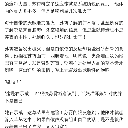
的这种力量，苏霄确定了这应该就是系统所说的灵力，他体
内的灵力并不多，但是足够施展几次狐火了。
对于自带的天赋能力狐火，苏霄了解的并不够，甚至所有的
了解都是来自脑海中凭空增加的信息，但是坐以待毙也不是
苏霄的本性，死到临头，也只能拼命了！
苏霄准备发出狐火，但是白依依的反应却有些出乎苏霄的意
料，她挡在苏霄面前，四肢着地，明黄色，夹杂着白纹的尾
巴直直竖起，却是背对苏霄，朝着不远处半人高的草丛齿牙
咧嘴，露出狰狞的表情，嘴上尤置发出威胁性的咆哮！
“嘎唔！”
“这是在示威！？”很快苏霄就意识到，半妖猫耳娘针对的并
不是自己！
她在示威！这草丛里有危险！苏霄的眼皮急跳，他刚才就想
躲入草丛之中，如果白依依没有阻止自己的话，是不是就代
表着自己出了虎穴，又入狼窝？