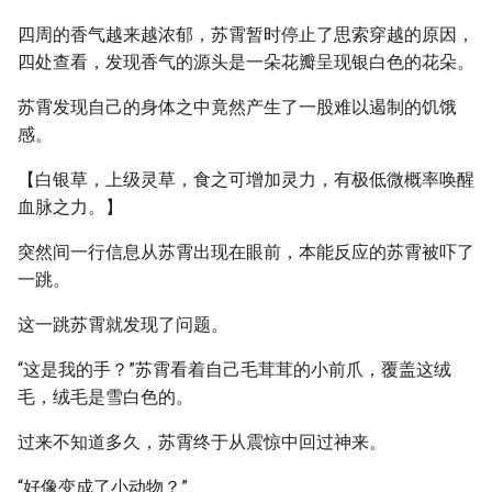
四周的香气越来越浓郁，苏霄暂时停止了思索穿越的原因，
四处查看，发现香气的源头是一朵花瓣呈现银白色的花朵。
苏霄发现自己的身体之中竟然产生了一股难以遏制的饥饿
感。
【白银草，上级灵草，食之可增加灵力，有极低微概率唤醒
血脉之力。】
突然间一行信息从苏霄出现在眼前，本能反应的苏霄被吓了
一跳。
这一跳苏霄就发现了问题。
“这是我的手？”苏霄看着自己毛茸茸的小前爪，覆盖这绒
毛，绒毛是雪白色的。
过来不知道多久，苏霄终于从震惊中回过神来。
“好像变成了小动物？”