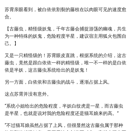
苏霄亲眼看到，被白依依割裂的藤枝在以肉眼可见的速度愈
合。
【古藤虫，精怪级妖鬼，千年古藤会捕捉游荡的幽魂，共生
为一种特殊的妖鬼，危险程度半星，建议宿主用狐火包围自
己。】
又是一只精怪级的！苏霄眼皮直跳，根据系统的介绍，这古
藤虫，竟然是跟白依依一样的精怪级，唯一不一样的是白依
依是半妖，这古藤虫系统给出的是妖鬼！
另一方面，白依依和古藤虫的战斗，逐渐占据上风。
这点苏霄并没有意外。
“系统小姐给出的危险程度，半妖白纹虎是一星，而古藤虫
是半星，也就是说对我的危险程度还是猫耳娘来的高。”
“不过猫耳娘虽然占据了上风，但很显然这古藤虫属于那种