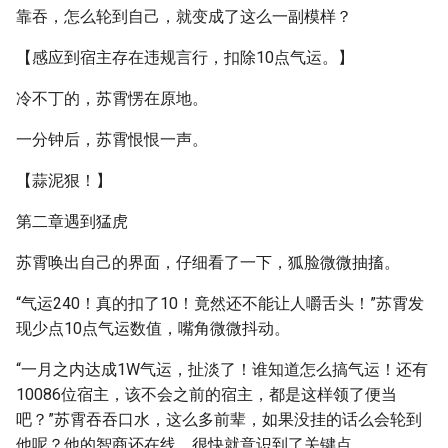
靠吞，怎么轮到自己，就变成了这么一副模样？
【感应到宿主存在违规言行，扣除10点气运。】
冷不丁的，苏霄愣在原地。
一分钟后，苏霄恨恨一声。
【蒜泥狠！】
第二章遇到猛虎
苏霄唤出自己的界面，仔细看了一下，狐脸微微抽搐。
“气运240！真的扣了10！竟然还不能让人嚼舌头！”苏霄发
现少点10点气运数值，嘴角微微抖动。
“一月之内达成1W气运，扯淡了！谁知道怎么搞气运！还有
10086位宿主，该不会之前的宿主，都是这样领了便当
吧？”苏霄吞吞口水，这么多前辈，如果没挂的话么会轮到
他呢？他的智商还在线，很快就意识到了关键点。