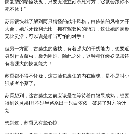
恢复型的精怪妖鬼，只要无法立刻杀死对方，它就会跟你不
死不休！”
苏霄很快就了解到两只精怪的战斗风格，白依依的风格大开
大合，她爪牙锋利无比，拥有驾驭风的能力，这让她的身形
无比灵活，可以说是相当可怕的对手！
但另一方面，古藤虫的藤枝，有着强大的干扰能力，想要近
身对付古藤虫，极为困难。除此之外，这种精怪级妖鬼却还
有着强大的恢复能力！！
苏霄都不得不怀疑，这古藤包裹住的内在幽魂，是不是叫小
强或者小蔡了。
苏霄想到，这古藤虫之前应该是在等待着白银果成熟，想要
得到这灵果!只不过半路杀出一只白依依，破坏了对方的计
划！
想到这，苏霄又有些心惊。