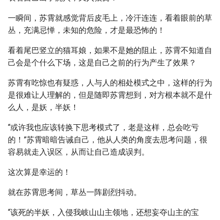
一瞬间，苏霄就感觉背后皮毛上，冷汗连连，看着眼前的草
丛，充满忌惮，未知的危险，才是最恐怖的！
看着尾巴竖立的猫耳娘，如果不是她的阻止，苏霄不知道自
己会是个什么下场，这是自己之前的行为产生了效果？
苏霄有吃惊也有疑惑，人与人的相处模式之中，这样的行为
是很难让人理解的，但是随即苏霄想到，对方根本就不是什
么人，是妖，半妖！
“或许我也应该转换下思考模式了，老是这样，总会吃亏
的！”苏霄暗暗告诫自己，他从人类的角度去思考问题，很
容易就走入误区，从而让自己造成误判。
这次算是幸运的！
就在苏霄思考间，草丛一阵剧烈抖动。
“该死的半妖，入侵我岐山山主领地，还想妄夺山主的宝