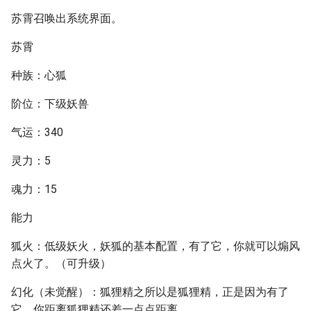
苏霄召唤出系统界面。
苏霄
种族：心狐
阶位：下级妖兽
气运：340
灵力：5
魂力：15
能力
狐火：低级妖火，妖狐的基本配置，有了它，你就可以煽风
点火了。（可升级）
幻化（未觉醒）：狐狸精之所以是狐狸精，正是因为有了
它，你距离狐狸精还差一点点距离。