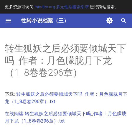
更多资源可访问
tsindex.org 多元性别搜索引擎
进行跨站搜索。
键
性转小说档案（三）
入
摘要
以
转生狐妖之后必须要倾城天下
开
其他信息
吗_作者：月色朦胧月下龙
始
正文
（1_8卷卷296章）
搜
索
下载:
转生狐妖之后必须要倾城天下吗_作者：月色朦胧月下
龙（1_8卷卷296章）.txt
在线阅读 转生狐妖之后必须要倾城天下吗_作者：月色朦胧
月下龙（1_8卷卷296章）.txt