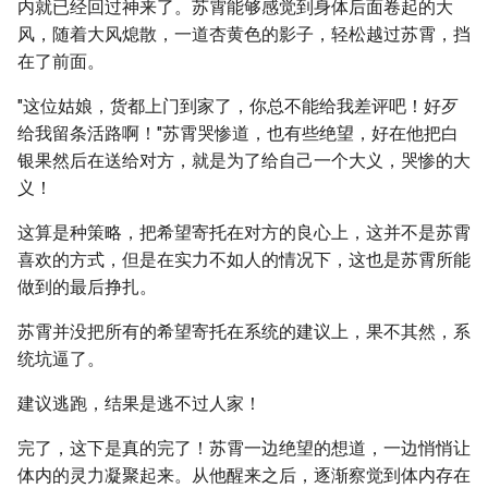
内就已经回过神来了。苏霄能够感觉到身体后面卷起的大
风，随着大风熄散，一道杏黄色的影子，轻松越过苏霄，挡
在了前面。
"这位姑娘，货都上门到家了，你总不能给我差评吧！好歹
给我留条活路啊！"苏霄哭惨道，也有些绝望，好在他把白
银果然后在送给对方，就是为了给自己一个大义，哭惨的大
义！
这算是种策略，把希望寄托在对方的良心上，这并不是苏霄
喜欢的方式，但是在实力不如人的情况下，这也是苏霄所能
做到的最后挣扎。
苏霄并没把所有的希望寄托在系统的建议上，果不其然，系
统坑逼了。
建议逃跑，结果是逃不过人家！
完了，这下是真的完了！苏霄一边绝望的想道，一边悄悄让
体内的灵力凝聚起来。从他醒来之后，逐渐察觉到体内存在