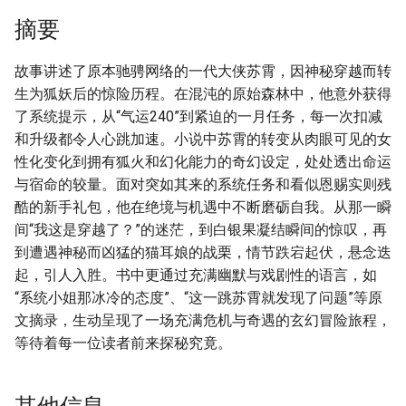
摘要
故事讲述了原本驰骋网络的一代大侠苏霄，因神秘穿越而转
生为狐妖后的惊险历程。在混沌的原始森林中，他意外获得
了系统提示，从“气运240”到紧迫的一月任务，每一次扣减
和升级都令人心跳加速。小说中苏霄的转变从肉眼可见的女
性化变化到拥有狐火和幻化能力的奇幻设定，处处透出命运
与宿命的较量。面对突如其来的系统任务和看似恩赐实则残
酷的新手礼包，他在绝境与机遇中不断磨砺自我。从那一瞬
间“我这是穿越了？”的迷茫，到白银果凝结瞬间的惊叹，再
到遭遇神秘而凶猛的猫耳娘的战栗，情节跌宕起伏，悬念迭
起，引人入胜。书中更通过充满幽默与戏剧性的语言，如
“系统小姐那冰冷的态度”、“这一跳苏霄就发现了问题”等原
文摘录，生动呈现了一场充满危机与奇遇的玄幻冒险旅程，
等待着每一位读者前来探秘究竟。