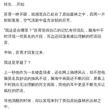
转生……开始
苏霄一睁开眼，就感觉自己处在了原始森林之中，四周一片
郁郁葱葱，空气清新中蕴含浓郁的芬芳。
“我这是在哪里？”苏霄觉得自己的记忆有些混乱，脑海中不
时浮现一些莫名的片段，耳边还回荡着难以理解的呓语回
音。
半响，苏霄才回复过来。
我这是穿越了？
上一秒他作为一名键盘强者，还在网上驰骋风云，却不想电
脑莫名其妙说的抽风不说，脑海中画面还不断闪回，屏幕上
不时跳出无法理解的符文画面，而他的耳中更是不断充斥让
疯狂的呓语。
等他清醒的时候，却以发现来到了类似原始森林的丛林之
中。