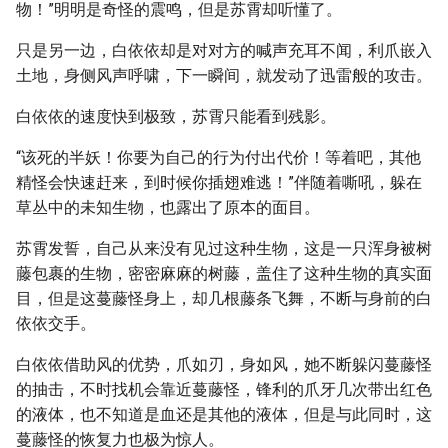
物！”明明是奇怪的震鸣，但是苏霄却听懂了。
只是另一边，白依依却是对对方的喊声充耳不闻，利爪嵌入
土地，身侧风声呼啸，下一瞬间，就发动了迅雷般的攻击。
白依依的速度快到极致，苏霄只能看到残影。
“该死的半妖！你要为自己的行为付出代价！等着吧，其他
精怪会快速赶来，到时候你插翅难逃！”伴随着嘶吼，躲在
草丛中的未知生物，也露出了原本的面目。
苏霄发誓，自己从来没有见过这种生物，这是一只浑身被树
藤包裹的生物，密密麻麻的树藤，盖住了这种生物的真实面
目，但是这蔓藤怪身上，却几根藤条飞舞，不断与身前的白
依依交手。
白依依借助风的优势，爪如刃，身如风，她不断躲闪蔓藤怪
的抽击，不时找机会靠近蔓藤怪，锋利的爪牙几次带出红色
的液体，也不知道是血还是其他的液体，但是与此同时，这
蔓藤怪的恢复力也极为惊人。