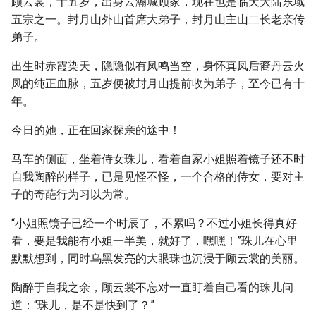
顾云裳，十五岁，出身云瀚城顾家，现在也是临天大陆东域
五宗之一。封月山外山首席大弟子，封月山主山二长老亲传
弟子。
出生时赤霞染天，隐隐似有凤鸣当空，身怀真凤后裔丹云火
凤的纯正血脉，五岁便被封月山提前收为弟子，至今已有十
年。
今日的她，正在回家探亲的途中！
马车的侧面，坐着侍女珠儿，看着自家小姐照着镜子还不时
自我陶醉的样子，已是见怪不怪，一个合格的侍女，要对主
子的奇葩行为习以为常。
“小姐照镜子已经一个时辰了，不累吗？不过小姐长得真好
看，要是我能有小姐一半美，就好了，嘿嘿！”珠儿在心里
默默想到，同时乌黑发亮的大眼珠也沉浸于顾云裳的美丽。
陶醉于自我之余，顾云裳不忘对一直盯着自己看的珠儿问
道：“珠儿，是不是快到了？”