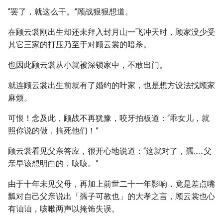
“罢了，就这么干。”顾战狠狠想道。
在顾云裳刚出生却还未拜入封月山一飞冲天时，顾家没少受
其它三家的打压乃至于对顾云裳的暗杀。
也因此顾云裳从小就被深锁家中，不敢出门。
就连顾云裳出生前就有了婚约的叶家，也是想方设法找顾家
麻烦。
可恨！念及此，顾战不再犹豫，咬牙拍板道：“乖女儿，就
照你说的做，搞死他们！”
顾云裳看见父亲答应，很开心地说道：“这就对了，孺……父
亲早该想明白的，咳咳。”
由于十年未见父母，再加上前世二十一年影响，竟是差点嘴
瓢对自己父亲说出「孺子可教也」的大孝之言，顾云裳也心
有讪讪，咳嗽两声以掩饰失误。