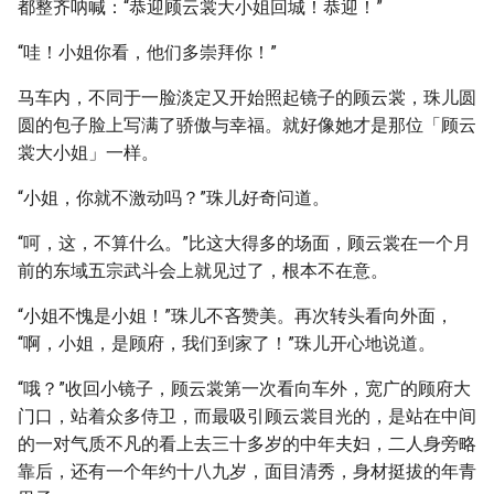
都整齐呐喊：“恭迎顾云裳大小姐回城！恭迎！”
“哇！小姐你看，他们多崇拜你！”
马车内，不同于一脸淡定又开始照起镜子的顾云裳，珠儿圆
圆的包子脸上写满了骄傲与幸福。就好像她才是那位「顾云
裳大小姐」一样。
“小姐，你就不激动吗？”珠儿好奇问道。
“呵，这，不算什么。”比这大得多的场面，顾云裳在一个月
前的东域五宗武斗会上就见过了，根本不在意。
“小姐不愧是小姐！”珠儿不吝赞美。再次转头看向外面，
“啊，小姐，是顾府，我们到家了！”珠儿开心地说道。
“哦？”收回小镜子，顾云裳第一次看向车外，宽广的顾府大
门口，站着众多侍卫，而最吸引顾云裳目光的，是站在中间
的一对气质不凡的看上去三十多岁的中年夫妇，二人身旁略
靠后，还有一个年约十八九岁，面目清秀，身材挺拔的年青