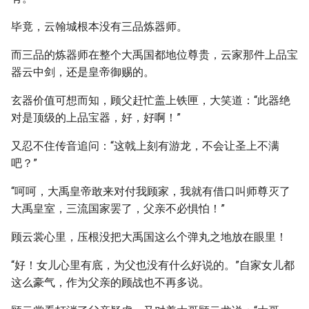
毕竟，云翰城根本没有三品炼器师。
而三品的炼器师在整个大禹国都地位尊贵，云家那件上品宝
器云中剑，还是皇帝御赐的。
玄器价值可想而知，顾父赶忙盖上铁匣，大笑道：“此器绝
对是顶级的上品宝器，好，好啊！”
又忍不住传音追问：“这戟上刻有游龙，不会让圣上不满
吧？”
“呵呵，大禹皇帝敢来对付我顾家，我就有借口叫师尊灭了
大禹皇室，三流国家罢了，父亲不必惧怕！”
顾云裳心里，压根没把大禹国这么个弹丸之地放在眼里！
“好！女儿心里有底，为父也没有什么好说的。”自家女儿都
这么豪气，作为父亲的顾战也不再多说。