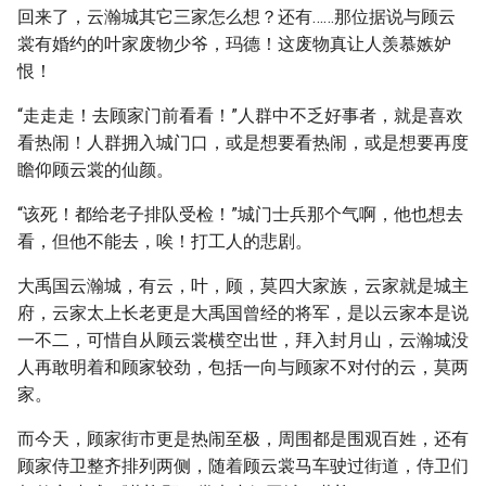
回来了，云瀚城其它三家怎么想？还有……那位据说与顾云
裳有婚约的叶家废物少爷，玛德！这废物真让人羡慕嫉妒
恨！
“走走走！去顾家门前看看！”人群中不乏好事者，就是喜欢
看热闹！人群拥入城门口，或是想要看热闹，或是想要再度
瞻仰顾云裳的仙颜。
“该死！都给老子排队受检！”城门士兵那个气啊，他也想去
看，但他不能去，唉！打工人的悲剧。
大禹国云瀚城，有云，叶，顾，莫四大家族，云家就是城主
府，云家太上长老更是大禹国曾经的将军，是以云家本是说
一不二，可惜自从顾云裳横空出世，拜入封月山，云瀚城没
人再敢明着和顾家较劲，包括一向与顾家不对付的云，莫两
家。
而今天，顾家街市更是热闹至极，周围都是围观百姓，还有
顾家侍卫整齐排列两侧，随着顾云裳马车驶过街道，侍卫们