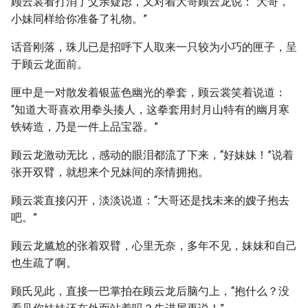
顾云裳看打消了父亲疑虑，又对着大哥顾云龙说：“大哥，
小妹同样给你准备了礼物。”
话音刚落，珠儿已是招呼下人取来一只较为小巧的匣子，呈
于顾云龙面前。
匣中是一对散发着银蓝色幽光的拳套，顾云裳笑着说道：
“知道大哥喜欢用拳头揍人，这拳套用封月山特有的幽月寒
铁铸造，乃是一件上品宝器。”
顾云龙激动无比，感动的眼泪都流了下来，“好妹妹！”说着
张开双臂，就想来个兄妹间的亲情拥抱。
顾云裳直接闪开，淡淡说道：“大哥还是找未来的嫂子抱去
吧。”
顾云龙尴尬的张着双臂，心里无奈，多年不见，妹妹和自己
也生疏了啊。
顾氏见此，直接一巴掌拍在顾云龙后脑勺上，“抱什么？没