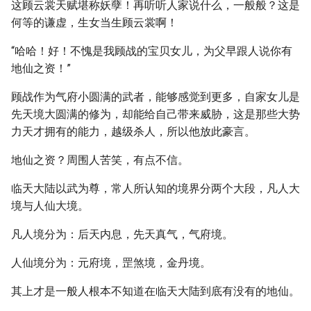
这顾云裳天赋堪称妖孽！再听听人家说什么，一般般？这是
何等的谦虚，生女当生顾云裳啊！
“哈哈！好！不愧是我顾战的宝贝女儿，为父早跟人说你有
地仙之资！”
顾战作为气府小圆满的武者，能够感觉到更多，自家女儿是
先天境大圆满的修为，却能给自己带来威胁，这是那些大势
力天才拥有的能力，越级杀人，所以他放此豪言。
地仙之资？周围人苦笑，有点不信。
临天大陆以武为尊，常人所认知的境界分两个大段，凡人大
境与人仙大境。
凡人境分为：后天内息，先天真气，气府境。
人仙境分为：元府境，罡煞境，金丹境。
其上才是一般人根本不知道在临天大陆到底有没有的地仙。