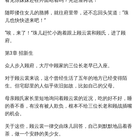
看见你妹妹还在外面站着吗？先进屋再说！”
随即搂住女儿的胳膊，就往府里带，还不忘回头笑道：“珠
儿也快快进来吧！”
“唉，来了！”珠儿赶忙小跑着跟上顾云裳和顾氏，进了顾
府。
第3章 招新生
众人步入顾府，大厅中顾家的三位长老早已入座。
对于顾云裳来说，这个曾经生活了五年的地方已经变得陌
生。但宅邸里的人似乎依旧如故，比如自己的父母。
母亲顾氏家长里短地询问着顾云裳的近况，吃的好不好，睡
的香不香，有没有被人欺负，根本不给三位长老和顾战插嘴
的机会。
关于这些，顾云裳一律交由珠儿回答，自己则默默地品着香
茶，做一个安静的美少女。