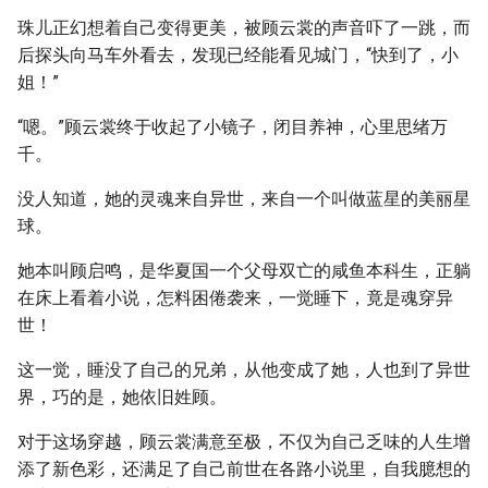
珠儿正幻想着自己变得更美，被顾云裳的声音吓了一跳，而
后探头向马车外看去，发现已经能看见城门，“快到了，小
姐！”
“嗯。”顾云裳终于收起了小镜子，闭目养神，心里思绪万
千。
没人知道，她的灵魂来自异世，来自一个叫做蓝星的美丽星
球。
她本叫顾启鸣，是华夏国一个父母双亡的咸鱼本科生，正躺
在床上看着小说，怎料困倦袭来，一觉睡下，竟是魂穿异
世！
这一觉，睡没了自己的兄弟，从他变成了她，人也到了异世
界，巧的是，她依旧姓顾。
对于这场穿越，顾云裳满意至极，不仅为自己乏味的人生增
添了新色彩，还满足了自己前世在各路小说里，自我臆想的