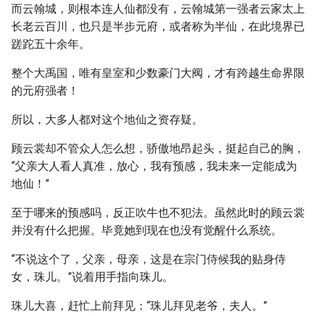
而云翰城，则根本连人仙都没有，云翰城第一强者云家太上
长老云百川，也只是半步元府，或者称为半仙，在此境界已
蹉跎五十余年。
整个大禹国，唯有皇室和少数豪门大阀，才有跨越生命界限
的元府强者！
所以，大多人都对这个地仙之资存疑。
顾云裳却不管众人怎么想，骄傲地昂起头，挺起自己的胸，
“父亲大人看人真准，放心，我有预感，我未来一定能成为
地仙！”
至于哪来的预感吗，反正吹牛也不犯法。虽然此时的顾云裳
并没有什么把握。毕竟她到现在也没有觉醒什么系统。
“不说这个了，父亲，母亲，这是在宗门侍候我的贴身侍
女，珠儿。”说着用手指向珠儿。
珠儿大喜，赶忙上前拜见：“珠儿拜见老爷，夫人。”