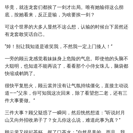
毕竟，就连龙套们都挨了一剑才出局。唯有她输得这么彻
底，按她看来，反正是输，为啥要挨一剑？
可这个世界的大多人显然不这么想，认输的时候台下居然还
有龙套敢笑话自己。
“焯！别让我知道是谁笑我，不然我一定上门揍人！”
一旁的顾云龙感觉着妹妹身上危险的气息。即使他的头脑不
大聪明，也知道不能再说了，看看那个小侍女珠儿，脑袋都
快缩成鹌鹑了。
很快平复怒火，顾云裳并没有让气氛持续僵化，直接主动说
道——“父亲，你可知我这次回来，除了看望您二老，还有三
件大事要做。”
三件大事？顾父疑惑了一瞬间，然后恍然想道：“听说封月
山又向外招收弟子了？女儿你这么说，难道此事为真？”
顾云裳又端起茶杯，抿了口茶水：“自然是真的，而且，我