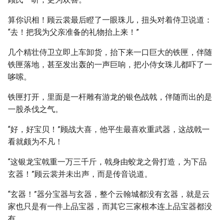
算你识相！顾云裳最后瞪了一眼珠儿，扭头对着侍卫说道：
“去！把我为父亲准备的礼物抬上来！”
几个精壮侍卫立即上车卸货，抬下来一口巨大的铁匣，伴随
铁匣落地，甚至发出轰的一声巨响，把小侍女珠儿都吓了一
哆嗦。
铁匣打开，里面是一杆雕有游龙的银色战戟，伴随而出的是
一股杀伐之气。
“好，好宝贝！”顾战大喜，他平生最喜欢重武器，这战戟一
看就颇为不凡！
“这银龙宝戟重一万三千斤，戟身由蛟龙之骨打造，为下品
玄器！”顾云裳并未出声，而是传音说道。
“玄器！”器分宝器与玄器，整个云翰城都没有玄器，就是云
家也只是有一件上品宝器，而其它三家根本连上品宝器都没
有。