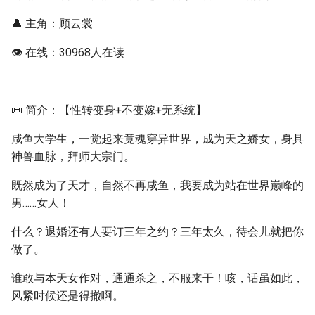
👤 主角：顾云裳
👁️ 在线：30968人在读
📜 简介：【性转变身+不变嫁+无系统】
咸鱼大学生，一觉起来竟魂穿异世界，成为天之娇女，身具
神兽血脉，拜师大宗门。
既然成为了天才，自然不再咸鱼，我要成为站在世界巅峰的
男……女人！
什么？退婚还有人要订三年之约？三年太久，待会儿就把你
做了。
谁敢与本天女作对，通通杀之，不服来干！咳，话虽如此，
风紧时候还是得撤啊。