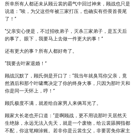
所幸所有人都还未从顾云裳的霸气中回过神来，顾战也只是
说道：“唉，为父这些年被三家打压，也确实有些畏首畏尾
了！”
“父亲安心便是，不过招收弟子，灭杀三家弟子，是五天后
的事了。眼下，我要马上去做一件更大的事！”
还有更大的事？所有人都好奇了。
“我要去叶家退婚！”
顾战沉默了，顾氏倒是开口了：“我当年就臭骂你父亲，竟
然酒后和那个叶啸鹰决定了你的终身大事，只因为那叶天和
你是同一天怀上，哼！”
顾氏极度不满，就差给自家男人来俩耳光了。
顾家大长老也开口道：“是啊顾战，更不用说那叶天居然天
生绝脉，永远无法入先天，就是一个废物，给云裳舔脚指都
不配，你这笔糊涂账。若非你是云裳生父，非要罢免你家主