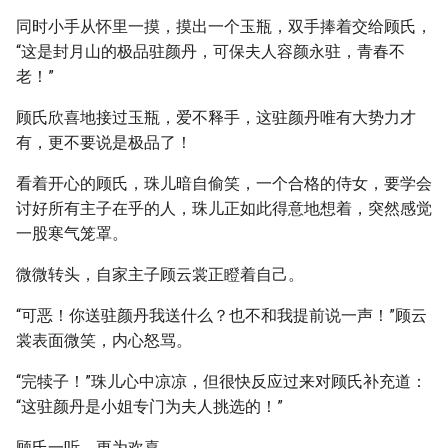
同时小手从怀里一摸，摸出一个玉瓶，双手捧着交给顾氏，
“这是封月山的极品驻颜丹，可保夫人容颜永驻，青春不
老！”
顾氏欣喜地接过玉瓶，爱不释手，这驻颜丹唯有大势力才
有，更不要说是极品了！
看着开心的顾氏，珠儿暗自偷笑，一个合格的侍女，要学会
讨好所有主子在乎的人，珠儿正如此得意地想着，突然感觉
一股寒气笼罩。
微微转头，自家主子顾云裳正瞪着自己。
“可恶！你送驻颜丹我送什么？也不和我提前说一声！”顾云
裳表面微笑，内心怒骂。
“完犊子！”珠儿心中凉凉，但很快反应过来对顾氏补充道：
“这驻颜丹是小姐专门为夫人挑选的！”
顾氏一听，更为欢喜。