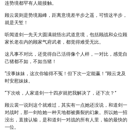
连势境都罕有人能接触。
顾云裳则是势境巅峰，距离意境差半步之遥，可惜这半步，
就是天堑！
听闻道剑一先天大圆满就悟出武道意境，包括顾战和众位顾
家长老在内的顾家气府武者，都觉得难受无比。
这凡事不对比，还觉得自己活得像个人样，一对比，感觉自
己猪都不如，不如当猪！
“没事妹妹，这次你输得不冤！但下次一定能赢！”顾云龙及
时安慰妹妹。
“下次啥，人家道剑一十四岁就把我解决了，还下次？”
顾云裳一说到这个就难过，其实有一点她还没说，和道剑一
对战时，那一剑给她一种天地都被撕裂的幻象。所以她一招
没出，直接认输，是和道剑一对战的所有人里，输的最快的
一位。