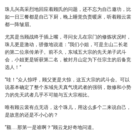
珠儿兴高采烈地回应着顾氏的问题，还不忘为自己邀功，比
如一日三餐都是自己下厨，晚上睡觉负责暖床，听着顾云裳
都一阵皱眉。
尤其是当顾战终于插上嘴，寻问女儿在宗门的修炼状况时，
珠儿更是激动，骄傲地说道：“我们小姐，可是主山二长老
的第二位亲传弟子。前不久，东域五大宗的先天弟子武斗
会，小姐更是斩获第二名，被封月山定为下任宗主的后备竞
选人！”
“哇！”众人惊呼，顾父更是大惊，这五大宗的武斗会。可以
说基本确定了整个东域先天真气境武者的强弱，散修和小势
力的先天武者几乎不可能与五大宗相比。
唯有顾云裳有点无语，这个珠儿，用这么多个二来说自己，
是故意的还是不小心的？
“额……那第一是谁啊？”顾云龙好奇地问道。