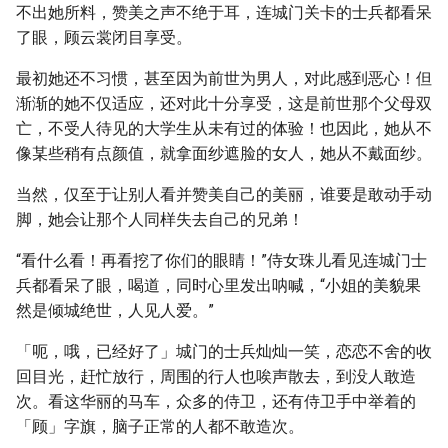
不出她所料，赞美之声不绝于耳，连城门关卡的士兵都看呆
了眼，顾云裳闭目享受。
最初她还不习惯，甚至因为前世为男人，对此感到恶心！但
渐渐的她不仅适应，还对此十分享受，这是前世那个父母双
亡，不受人待见的大学生从未有过的体验！也因此，她从不
像某些稍有点颜值，就拿面纱遮脸的女人，她从不戴面纱。
当然，仅至于让别人看并赞美自己的美丽，谁要是敢动手动
脚，她会让那个人同样失去自己的兄弟！
“看什么看！再看挖了你们的眼睛！”侍女珠儿看见连城门士
兵都看呆了眼，喝道，同时心里发出呐喊，“小姐的美貌果
然是倾城绝世，人见人爱。”
「呃，哦，已经好了」城门的士兵灿灿一笑，恋恋不舍的收
回目光，赶忙放行，周围的行人也唉声散去，到没人敢造
次。看这华丽的马车，众多的侍卫，还有侍卫手中举着的
「顾」字旗，脑子正常的人都不敢造次。