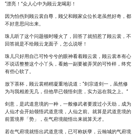
“漂亮！”众人心中为顾云龙喝彩！
因为怕伤到顾云裳自尊，顾父和顾家众位长老虽然好奇，都
不好意思问出来。
珠儿听了这个问题顿时哑火了，回答了就招惹了顾云裳，不
回答就是不给顾云龙面子，怎么说呀！
珠儿只好用自己可怜兮兮的眼神看着顾云裳，顾云裳本有心
不说话整整这个小丫头，看她一副要被弄哭的可怜样，终究
有些心软了。
放下茶杯，顾云裳稍稍凝重地说道：“剑宗道剑一，虽然修
为与我相差无几，但他早已领悟剑意，实力远在我之上。”
剑意，是武道意境的一种，一般修武者要渡过小天劫，成为
人仙才会开始领悟武道意境，人仙之前。就算是武道意境的
前置境界「势」，在气府境能悟出来就算天才。
若在气府境就悟出武道意境，已可称妖孽，云翰城的气府境