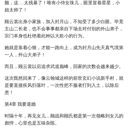
颤，这……太残暴了！唯有小侍女珠儿，眼里冒着星星，小
姐太帅了！
顾云裳出身小家族，加入封月山，不知受了多少白眼。毕竟
主山二长老，也不会事事都亲自下场去对付别的外山弟子，
宗门本身也杜绝着此种以大欺小的行为。
她就是靠着心狠，才能一路向上，成为封月山先天真气境第
一人，外山大弟子！
而且，顾云裳以后追求武道巅峰，回家的次数会越来越少。
这次既然回来了，像云翰城这样的前世玄幻小说新手村，就
是要直接疾风扫落叶，一次性把不服者打到入土，以除后
患！
第4章 我要退婚
时隔十年，再见女儿，顾战和顾氏都是第一次领略到女儿的
彪悍，心里也是五味杂陈。