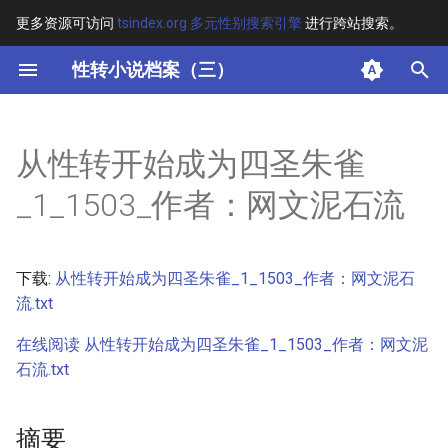
更多资源可访问
tsindex.org 多元性别搜索引擎
进行跨站搜索。
键
性转小说档案（三）
入
摘要
以
从性转开始成为四圣朱雀
开
其他信息
_1_1503_作者：网文泥石流
始
正文
搜
下载:
从性转开始成为四圣朱雀_1_1503_作者：网文泥石
索
流.txt
在线阅读 从性转开始成为四圣朱雀_1_1503_作者：网文泥
石流.txt
摘要