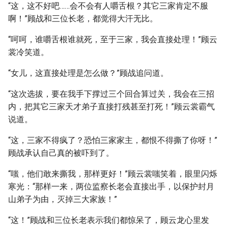
“这，这不好吧……会不会有人嚼舌根？其它三家肯定不服
啊！”顾战和三位长老，都觉得大汗无比。
“呵呵，谁嚼舌根谁就死，至于三家，我会直接处理！”顾云
裳冷笑道。
“女儿，这直接处理是怎么做？”顾战追问道。
“这次选拔，要在我手下撑过三个回合算过关，我会在三招
内，把其它三家天才弟子直接打残甚至打死！”顾云裳霸气
说道。
“这，三家不得疯了？恐怕三家家主，都恨不得撕了你呀！”
顾战承认自己真的被吓到了。
“嗤，他们敢来撕我，那样更好！”顾云裳嗤笑着，眼里闪烁
寒光：“那样一来，两位监察长老会直接出手，以保护封月
山弟子为由，灭掉三大家族！”
“这！”顾战和三位长老表示我们都惊呆了，顾云龙心里发