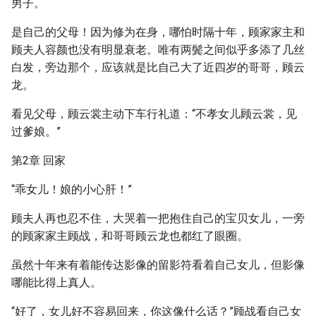
男子。
是自己的父母！因为修为在身，哪怕时隔十年，顾家家主和
顾夫人容颜也没有明显衰老。唯有两鬓之间似乎多添了几丝
白发，旁边那个，应该就是比自己大了近四岁的哥哥，顾云
龙。
看见父母，顾云裳主动下车行礼道：“不孝女儿顾云裳，见
过爹娘。”
第2章 回家
“乖女儿！娘的小心肝！”
顾夫人再也忍不住，大哭着一把抱住自己的宝贝女儿，一旁
的顾家家主顾战，和哥哥顾云龙也都红了眼圈。
虽然十年来有着能传达影像的留影符看着自己女儿，但影像
哪能比得上真人。
“好了，女儿好不容易回来，你这像什么话？”顾战看自己女