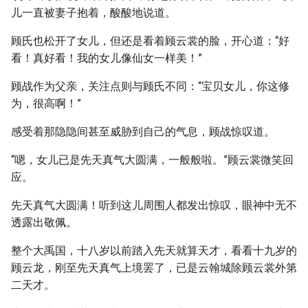
儿一直被妻子抱着，酸酸地说道。
顾氏也松开了女儿，但还是看着顾云裳的脸，开心道：“好
看！真好看！我的女儿像仙女一样美！”
顾战作为父亲，关注点则与顾氏不同：“宝贝女儿，你这修
为，很高啊！”
感受着那隐隐间甚至威胁到自己的气息，顾战惊叹道。
“嗯，女儿已是先天真气大圆满，一般般啦。”顾云裳微笑回
应。
先天真气大圆满！听到这儿周围人都发出惊叹，眼神中无不
透露出敬佩。
整个大禹国，十八岁以前踏入先天就算天才，看看十九岁的
顾云龙，刚至先天真气上境罢了，已是云翰城除顾云裳外第
二天才。