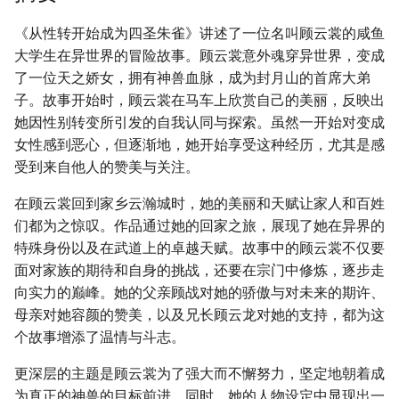
《从性转开始成为四圣朱雀》讲述了一位名叫顾云裳的咸鱼
大学生在异世界的冒险故事。顾云裳意外魂穿异世界，变成
了一位天之娇女，拥有神兽血脉，成为封月山的首席大弟
子。故事开始时，顾云裳在马车上欣赏自己的美丽，反映出
她因性别转变所引发的自我认同与探索。虽然一开始对变成
女性感到恶心，但逐渐地，她开始享受这种经历，尤其是感
受到来自他人的赞美与关注。
在顾云裳回到家乡云瀚城时，她的美丽和天赋让家人和百姓
们都为之惊叹。作品通过她的回家之旅，展现了她在异界的
特殊身份以及在武道上的卓越天赋。故事中的顾云裳不仅要
面对家族的期待和自身的挑战，还要在宗门中修炼，逐步走
向实力的巅峰。她的父亲顾战对她的骄傲与对未来的期许、
母亲对她容颜的赞美，以及兄长顾云龙对她的支持，都为这
个故事增添了温情与斗志。
更深层的主题是顾云裳为了强大而不懈努力，坚定地朝着成
为真正的神兽的目标前进。同时，她的人物设定中显现出一