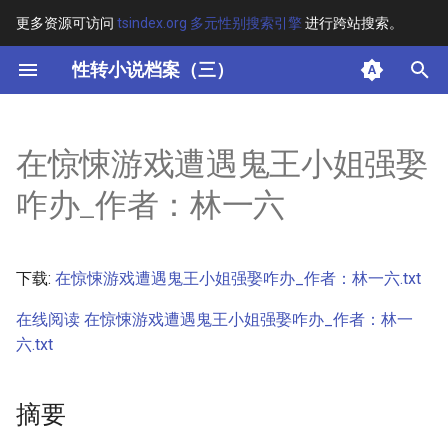
更多资源可访问
tsindex.org 多元性别搜索引擎
进行跨站搜索。
键
性转小说档案（三）
入
摘要
以
在惊悚游戏遭遇鬼王小姐强娶
开
其他信息
咋办_作者：林一六
始
正文
搜
下载:
在惊悚游戏遭遇鬼王小姐强娶咋办_作者：林一六.txt
索
在线阅读 在惊悚游戏遭遇鬼王小姐强娶咋办_作者：林一
六.txt
摘要