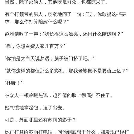
当然，除了那俩人，其他吃瓜群众，也都惊呆了。
有个打领带的男人，弱弱地问了一句：“哎，你敢提这些要
求，那么你打算陪嫁什么呢？”
赵雅倩哼了一声：“我长得这么漂亮，还用什么陪嫁啊？”
“靠，你想白嫖人家几百万？”
“你怕是大白天说梦话，脑子被门挤了吧。”
“就你这样的都值那么多彩礼，那我老婆岂不是要值上亿？”
“扑哧！”
被众人一顿冷嘲热讽，赵雅倩的脸上彻底挂不住了。
她气愤地拿起包，追了出去。
可是，外面哪里还有苏雨的影子？
她正打算给苏雨打电话，问他到底想干什么，却发现已经打