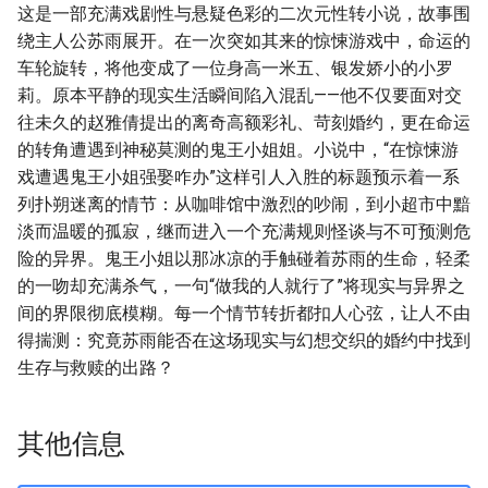
这是一部充满戏剧性与悬疑色彩的二次元性转小说，故事围
绕主人公苏雨展开。在一次突如其来的惊悚游戏中，命运的
车轮旋转，将他变成了一位身高一米五、银发娇小的小罗
莉。原本平静的现实生活瞬间陷入混乱——他不仅要面对交
往未久的赵雅倩提出的离奇高额彩礼、苛刻婚约，更在命运
的转角遭遇到神秘莫测的鬼王小姐姐。小说中，“在惊悚游
戏遭遇鬼王小姐强娶咋办”这样引人入胜的标题预示着一系
列扑朔迷离的情节：从咖啡馆中激烈的吵闹，到小超市中黯
淡而温暖的孤寂，继而进入一个充满规则怪谈与不可预测危
险的异界。鬼王小姐以那冰凉的手触碰着苏雨的生命，轻柔
的一吻却充满杀气，一句“做我的人就行了”将现实与异界之
间的界限彻底模糊。每一个情节转折都扣人心弦，让人不由
得揣测：究竟苏雨能否在这场现实与幻想交织的婚约中找到
生存与救赎的出路？
其他信息