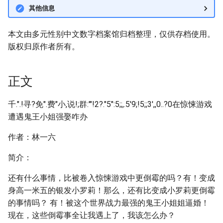
其他信息
本文由多元性别中文数字档案馆归档整理，仅供存档使用。
版权归原作者所有。
正文
千.".!寻?免".费"小,说!;群:'"!2?."5":5;;,.5'9;!5;;3',,0..?0在惊悚游戏
遭遇鬼王小姐强娶咋办
作者：林一六
简介：
还有什么事情，比被卷入惊悚游戏中更倒霉的吗？有！变成
身高一米五的银发小罗莉！那么，还有比变成小罗莉更倒霉
的事情吗？ 有！被这个世界战力最强的鬼王小姐姐逼婚！
现在，这些倒霉事全让我遇上了，我该怎么办？