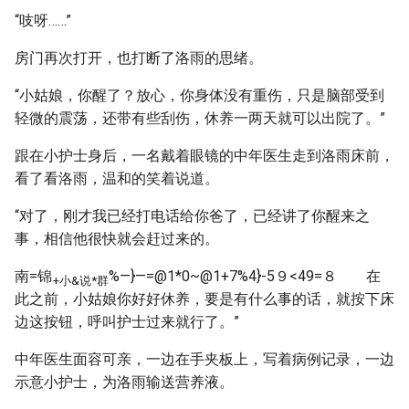
“吱呀……”
房门再次打开，也打断了洛雨的思绪。
“小姑娘，你醒了？放心，你身体没有重伤，只是脑部受到
轻微的震荡，还带有些刮伤，休养一两天就可以出院了。”
跟在小护士身后，一名戴着眼镜的中年医生走到洛雨床前，
看了看洛雨，温和的笑着说道。
“对了，刚才我已经打电话给你爸了，已经讲了你醒来之
事，相信他很快就会赶过来的。
南=锦
%—}—=@1*0~@1+7%4}-5９<49=８ 在
+小&说*群
此之前，小姑娘你好好休养，要是有什么事的话，就按下床
边这按钮，呼叫护士过来就行了。”
中年医生面容可亲，一边在手夹板上，写着病例记录，一边
示意小护士，为洛雨输送营养液。