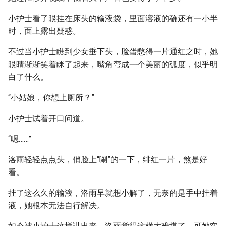
小护士看了眼挂在床头的输液袋，里面溶液的确还有一小半
时，面上露出疑惑。
不过当小护士瞧到少女垂下头，脸蛋憋得一片通红之时，她
眼睛渐渐笑着眯了起来，嘴角弯成一个美丽的弧度，似乎明
白了什么。
“小姑娘，你想上厕所？”
小护士试着开口问道。
“嗯……”
洛雨轻轻点点头，俏脸上“唰”的一下，绯红一片，煞是好
看。
挂了这么久的输液，洛雨早就想小解了，无奈的是手中挂着
液，她根本无法自行解决。