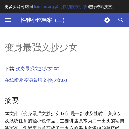
更多资源可访问
tsindex.org 多元性别搜索引擎
进行跨站搜索。
键
性转小说档案（三）
入
摘要
以
变身最强文抄少女
开
其他信息
始
正文
下载:
变身最强文抄少女.txt
搜
在线阅读 变身最强文抄少女.txt
索
摘要
本文件《变身最强文抄少女.txt》是一部涉及性转、变身以
及系统任务的轻小说作品，主要讲述原本为二十出头的宅男
洛宇在一觉醒来后竟变成了十五岁的美少女洛雨的离奇经