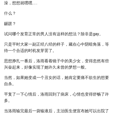
澡，想想就嘿嘿……
什么？
龌蹉？
试问哪个发育正常的男人没有这样的想法？除非是gay。
只是平时大家一副正经八经的样子，藏在心中阴暗角落，等
待一个合适的时机发芽罢了。
思想挣扎一番后，洛雨看着镜子中的美少女，变得忽然有些
兴奋起来，好像实现了她许久未曾的梦想一般。
当然，如果她变成一个丑女的话，她肯定要痛不欲生的想要
自杀。
平复了一下心情后，洛雨回到了病床，心情也变得舒畅了许
多。
当洛雨输完最后一袋输液后，主治医生便宣布她可以出院了