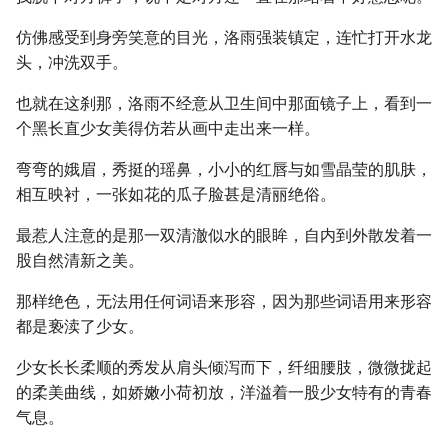
仿佛感受到身旁笑意的目光，洛雨强装镇定，连忙打开水龙
头，冲洗双手。
也就在这刹那，洛雨不经意从卫生间中那面镜子上，看到一
个黑长直少女美得仿若从画中走出来一样。
弯弯的娥眉，秀挺的瑶鼻，小小的红唇与如雪晶莹的肌肤，
相互映衬，一张如花的瓜子脸甚是清丽绝俗。
最惹人注意的是那一双清澈似水的眼眸，自内到外散发着一
股自然清新之美。
那样绝色，无法用任何词语来形容，因为那些词语用来形容
都是亵渎了少女。
少女长长柔顺的秀发从肩头倾泻而下，纤细腰肢，微微拢起
的柔美曲线，如娇嫩小荷初放，洋溢着一股少女特有的青春
气息。