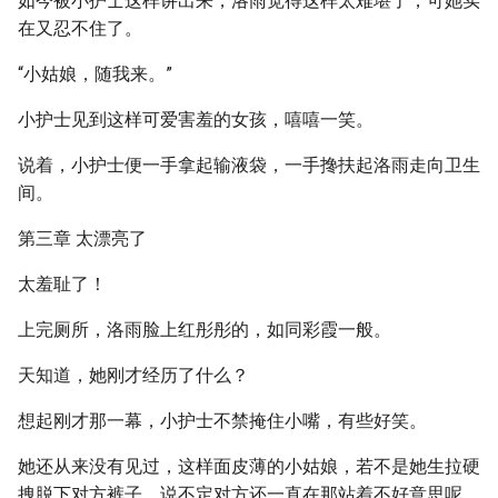
如今被小护士这样讲出来，洛雨觉得这样太难堪了，可她实
在又忍不住了。
“小姑娘，随我来。”
小护士见到这样可爱害羞的女孩，嘻嘻一笑。
说着，小护士便一手拿起输液袋，一手搀扶起洛雨走向卫生
间。
第三章 太漂亮了
太羞耻了！
上完厕所，洛雨脸上红彤彤的，如同彩霞一般。
天知道，她刚才经历了什么？
想起刚才那一幕，小护士不禁掩住小嘴，有些好笑。
她还从来没有见过，这样面皮薄的小姑娘，若不是她生拉硬
拽脱下对方裤子，说不定对方还一直在那站着不好意思呢。