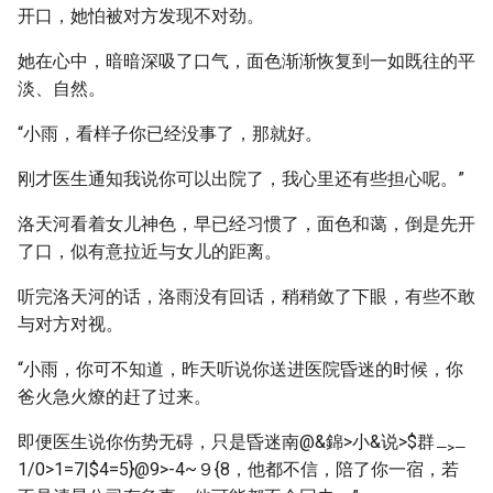
开口，她怕被对方发现不对劲。
她在心中，暗暗深吸了口气，面色渐渐恢复到一如既往的平
淡、自然。
“小雨，看样子你已经没事了，那就好。
刚才医生通知我说你可以出院了，我心里还有些担心呢。”
洛天河看着女儿神色，早已经习惯了，面色和蔼，倒是先开
了口，似有意拉近与女儿的距离。
听完洛天河的话，洛雨没有回话，稍稍敛了下眼，有些不敢
与对方对视。
“小雨，你可不知道，昨天听说你送进医院昏迷的时候，你
爸火急火燎的赶了过来。
即便医生说你伤势无碍，只是昏迷南@&錦>小&说>$群
—>—
1/0>1=7|$4=5}@9>-4~９{8，他都不信，陪了你一宿，若