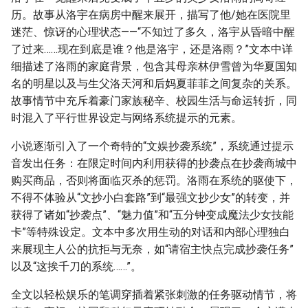
历。故事从洛宇在病房中醒来展开，描写了他/她在医院里
迷茫、惊讶的心理状态——“不知过了多久，洛宇从昏暗中醒
了过来……现在到底是谁？他是洛宇，还是洛雨？”文本中详
细描述了洛雨的家庭背景，包含其母亲林伊雪曾为华夏国知
名的明星以及与生父洛天河和后妈夏菲菲之间复杂的关系。
故事情节中充斥着豪门家族秘辛、校园生活与命运转折，同
时混入了平行世界设定与网络系统提示的元素。
小说逐渐引入了一个奇特的“文娱抄袭系统”，系统通过提示
音发出任务：在限定时间内利用获得的抄袭点在抄袭商城中
购买商品，否则将面临灭杀的惩罚。洛雨在系统的驱使下，
不得不体验从“文抄小白套路”到“最强文抄少女”的转变，并
获得了诸如“抄袭点”、“魅力值”和“五分钟变成魔法少女技能
卡”等特殊设定。文本中多次用生动的对话和内部心理独白
来展现主人公的抗拒与无奈，如“请宿主快点完成抄袭任务”
以及“这挨千刀的系统……”。
全文以轻松娱乐的笔调穿插着紧张刺激的任务驱动情节，将