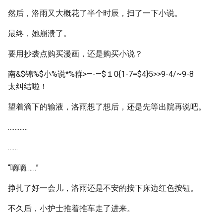
然后，洛雨又大概花了半个时辰，扫了一下小说。
最终，她崩溃了。
要用抄袭点购买漫画，还是购买小说？
南&$锦%$小%说*%群>—-—$１0{1-7=$4}5>>9-4/~9-8
太纠结啦！
望着滴下的输液，洛雨想了想后，还是先等出院再说吧。
…………
……
“嘀嘀……”
挣扎了好一会儿，洛雨还是不安的按下床边红色按钮。
不久后，小护士推着推车走了进来。