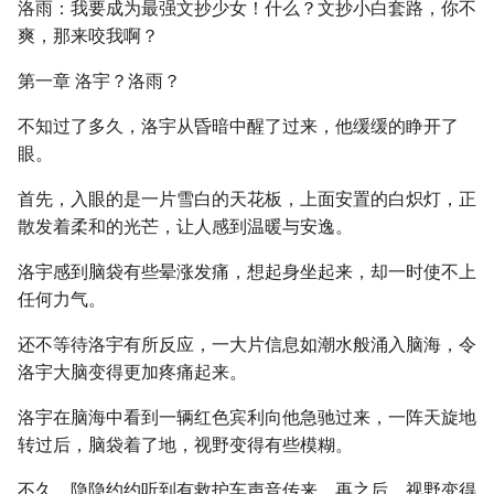
洛雨：我要成为最强文抄少女！什么？文抄小白套路，你不
爽，那来咬我啊？
第一章 洛宇？洛雨？
不知过了多久，洛宇从昏暗中醒了过来，他缓缓的睁开了
眼。
首先，入眼的是一片雪白的天花板，上面安置的白炽灯，正
散发着柔和的光芒，让人感到温暖与安逸。
洛宇感到脑袋有些晕涨发痛，想起身坐起来，却一时使不上
任何力气。
还不等待洛宇有所反应，一大片信息如潮水般涌入脑海，令
洛宇大脑变得更加疼痛起来。
洛宇在脑海中看到一辆红色宾利向他急驰过来，一阵天旋地
转过后，脑袋着了地，视野变得有些模糊。
不久，隐隐约约听到有救护车声音传来，再之后，视野变得