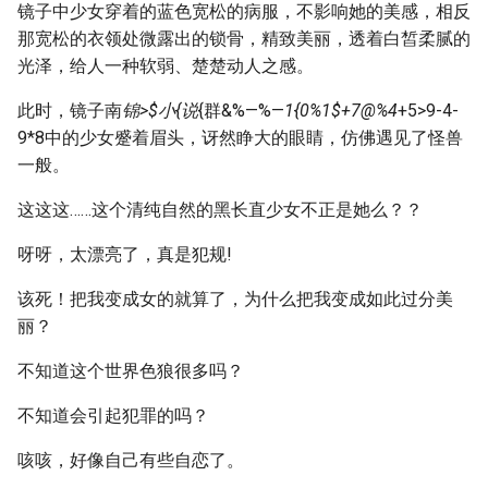
镜子中少女穿着的蓝色宽松的病服，不影响她的美感，相反
那宽松的衣领处微露出的锁骨，精致美丽，透着白皙柔腻的
光泽，给人一种软弱、楚楚动人之感。
此时，镜子南
锦>$小{说
{群&%—%—
1{0%1$+7@%4
+5>9-4-
9*8中的少女蹙着眉头，讶然睁大的眼睛，仿佛遇见了怪兽
一般。
这这这……这个清纯自然的黑长直少女不正是她么？？
呀呀，太漂亮了，真是犯规!
该死！把我变成女的就算了，为什么把我变成如此过分美
丽？
不知道这个世界色狼很多吗？
不知道会引起犯罪的吗？
咳咳，好像自己有些自恋了。