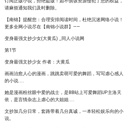
订阅正版小说，拒绝盗版！如不慎该资源侵犯了您的权益，
请麻烦通知我们及时删除。
【南锦】提醒您：合理安排阅读时间，杜绝沉迷网络小说！
更多全网小说尽在【南锦小说群】——
变身最强文抄少女(大黄瓜) _同人小说网
第1节
变身最强文抄少女 作者：大黄瓜
画画治愈人心的漫画，跳跳卖萌可爱的舞蹈，写写虐心感人
的小说……
她是漫画粉丝眼中爱的战士，是BB站上可爱舞蹈UP主洛天
依，是言情杂志上虐心的大姐姐……
文抄加几分日常，套路带着几分真诚，一本轻松娱乐向的小
说。