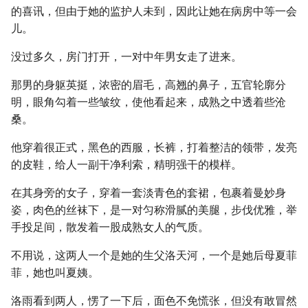
的喜讯，但由于她的监护人未到，因此让她在病房中等一会
儿。
没过多久，房门打开，一对中年男女走了进来。
那男的身躯英挺，浓密的眉毛，高翘的鼻子，五官轮廓分
明，眼角勾着一些皱纹，使他看起来，成熟之中透着些沧
桑。
他穿着很正式，黑色的西服，长裤，打着整洁的领带，发亮
的皮鞋，给人一副干净利索，精明强干的模样。
在其身旁的女子，穿着一套淡青色的套裙，包裹着曼妙身
姿，肉色的丝袜下，是一对匀称滑腻的美腿，步伐优雅，举
手投足间，散发着一股成熟女人的气质。
不用说，这两人一个是她的生父洛天河，一个是她后母夏菲
菲，她也叫夏姨。
洛雨看到两人，愣了一下后，面色不免慌张，但没有敢冒然