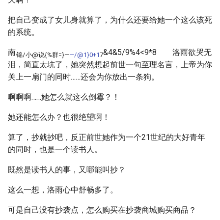
把自己变成了女儿身就算了，为什么还要给她一个这么该死
的系统。
南
&4&5/9%4<9*8 洛雨欲哭无
锦/小@说{%群=}—
—/@1}0+1
7
泪，简直太坑了，她突然想起前世一句至理名言，上帝为你
关上一扇门的同时……还会为你放出一条狗。
啊啊啊……她怎么就这么倒霉？！
她还能怎么办？也很绝望啊！
算了，抄就抄吧，反正前世她作为一个21世纪的大好青年
的同时，也是一个读书人。
既然是读书人的事，又哪能叫抄？
这么一想，洛雨心中舒畅多了。
可是自己没有抄袭点，怎么购买在抄袭商城购买商品？