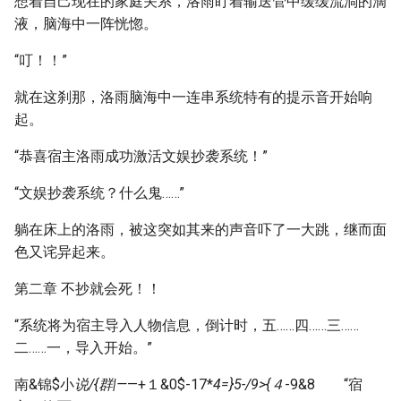
想着自己现在的家庭关系，洛雨盯着输送管中缓缓流淌的滴
液，脑海中一阵恍惚。
“叮！！”
就在这刹那，洛雨脑海中一连串系统特有的提示音开始响
起。
“恭喜宿主洛雨成功激活文娱抄袭系统！”
“文娱抄袭系统？什么鬼……”
躺在床上的洛雨，被这突如其来的声音吓了一大跳，继而面
色又诧异起来。
第二章 不抄就会死！！
“系统将为宿主导入人物信息，倒计时，五……四……三……
二……一，导入开始。”
南&锦$小
说/{群|—
—+１&0$-17*
4=}5-/9>{４
-9&8 “宿