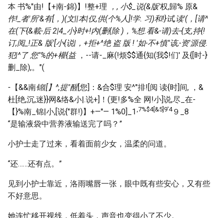
本 书%"由!【+南-錦)】!整+理
，, 小$_说(&版'
权,歸% 原&
作!_者'所'&有[，)(文||本|仅,供(
个%人]!学. 习)和!}试,读'(，[请^
在(下{&載
-后 2|4_小}时+!内(删{除 )，%想.看&-请)去-{支,持{!
订,阅_!正& 版'[小{
说|，+拒+^绝
盗 版 ! '如-不+慎"该,-资'源
侵.
犯|^了 您"%的+權{益
，--请-_麻(!烦$$通{知(我$!们' 及{[时-}
删_除),。"(
-【&&南
锦|[】^,提"醒
[您]：&合$理 安^"排![阅 读{时]间, ，&
杜[绝,沉,迷}}网&络&小|.说+]！(更!多%全 网!小]说,尽_在-
,7%$4[&5]9'4
【}%南_锦|小,[说{"群!)】+—''— 1%0]_1
９_8
“是输液袋中营养液输送完了吗？”
小护士走了过来，看着面前少女，温柔的问道。
“还……还有点。”
见到小护士靠近，洛雨嘴唇一张，眼中既有些安心，又有些
不好意思。
她连忙移开视线，低着头，声音也变得小了不少。