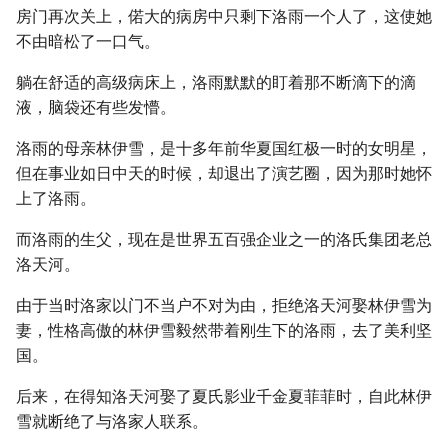
房门再次关上，偌大的病房中只剩下洛雨一个人了，这使她
不由暗松了一口气。
躺在舒适的高级病床上，洛雨默默的盯着那不断滴下的滴
液，脑袋还有些发懵。
洛雨的母亲林伊雪，是十多年前华夏国红极一时的女明星，
但在事业如日中天的时候，却退出了演艺圈，因为那时她怀
上了洛雨。
而洛雨的生父，现在是世界五百强企业之一的洛氏集团老总
洛天河。
由于当时洛家以门不当户不对为由，拒绝洛天河娶林伊雪为
妻，性格高傲的林伊雪毅然带着刚生下的洛雨，去了美利坚
国。
后来，在得知洛天河娶了夏氏影业千金夏菲菲时，自此林伊
雪就断绝了与洛家人联系。