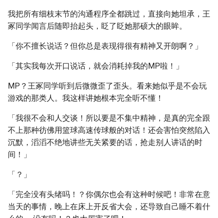
我把所有细枝末节的沟通程序全都跳过，直接向她坦承，王
冢同学闻言后随即抬起头，眨了眨她那硕大的眼眸。
「你不擅长说话？但你总是表现得很有精神又开朗啊？」
「其实我每次开口说话，就会消耗掉我的MP啦！」
MP？王冢同学听到后微微歪了歪头。看来她似乎是不会玩
游戏的那类人。我这样讲她根本完全听不懂！
「我很不会和人交谈！所以要是不集中精神，是真的完全跟
不上那种彷佛用篮球高速传球般的对话！还会害怕突然陷入
沉默，滔滔不绝地讲些无关紧要的话，抢走别人讲话的时
间！」
「？」
「完全没有头绪吗！？你偶尔也会有这种时候吧！非常在意
当天的事情，晚上在床上开反省大会，还导致自己睡不着什