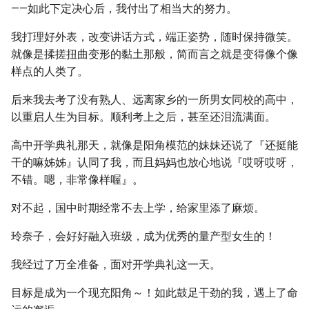
——如此下定决心后，我付出了相当大的努力。
我打理好外表，改变讲话方式，端正姿势，随时保持微笑。
就像是揉搓扭曲变形的黏土那般，简而言之就是变得像个像
样点的人类了。
后来我去考了没有熟人、远离家乡的一所男女同校的高中，
以重启人生为目标。顺利考上之后，甚至还泪流满面。
高中开学典礼那天，就像是阳角模范的妹妹还说了『还挺能
干的嘛姊姊』认同了我，而且妈妈也放心地说『哎呀哎呀，
不错。嗯，非常像样喔』。
对不起，国中时期经常不去上学，给家里添了麻烦。
玲奈子，会好好融入班级，成为优秀的量产型女生的！
我经过了万全准备，面对开学典礼这一天。
目标是成为一个现充阳角～！如此鼓足干劲的我，遇上了命