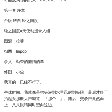
可能成为你的恋人，不行不行！）>
第一卷 序章
台版 转自 轻之国度
轻之国度×天使动漫录入组
图源：拉菲
扫图：linpop
录入：勤奋的懒惰的羊
修图：小尘
我真的，已经不行了。
午休时间。我就像是把头潜到水里忍耐到极限，最后才终于
抬起头那般大声喊道：「那个！」。随后，交谈声戛然而
止，八只眼睛同时望向这边。