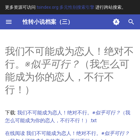
更多资源可访问
tsindex.org 多元性别搜索引擎
进行跨站搜索。
键
性转小说档案（三）
入
摘要
以
我们不可能成为恋人！绝对不
开
其他信息
行。
※似乎可行？
（我怎么可
始
正文
能成为你的恋人，不行不
搜
行！）
索
下载:
我们不可能成为恋人！绝对不行。
※似乎可行？
（我
怎么可能成为你的恋人，不行不行！）.txt
在线阅读 我们不可能成为恋人！绝对不行。
※似乎可行？