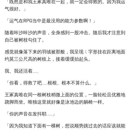
「既然是和我王冢真唯在一起，就一定会得救的。因为我运
气很好。」
「运气在RPG当中是最没用的能力参数啊！」
随着咔沙咔沙的声音，全身感到一股冲击。随后我才注意到
自己被树枝勾住了。
感觉就像落下来的羽绒被那般，我呈现ㄑ字形挂在距离地面
约莫三公尺高的树枝上，接着缓缓抬起头。
我、我还活着……
「你看，得救了吧……根根、根本不算什么。」
王冢真唯在同一根树枝稍微上面的位置，一脸轻松且优雅地
跷脚而坐。唯独这里就好像是泳池边的躺椅一样。
「你的声音在发抖耶……」
「因为我知道下面有一棵树，想说顺势跳过去的话应该就能