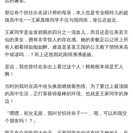
运的邂逅。
那位有个担任出名设计师的母亲，本人也是专业模特儿的超
级高中生——王冢真唯同学不仅与我同班，座位还超近。
王冢同学是金发碧眼的四分之一混血儿，而且还是位美若天
仙的美女，拥有非常惊人的存在感。她的美貌足以让班上所
有人都看得如痴如醉。难道是某某王国的公主殿下悄悄来高
中就读吗……？班上还曾因此闹得沸沸扬扬。
是说，我也曾经在杂志上看过这个人！根根根本就是艺人
啊！
当时的我对在高中改头换面燃烧着热情。为了要过上最顶级
的高中生活，正打算获得最棒的环境。也就是王冢同学的身
边！
『嘿嘿，初次见面，我叫甘织玲奈子——……呃，可以和我交
个朋友吗！？』
眼见有个庶民胆大包天，王冢同学非但没有砍下她的头，反