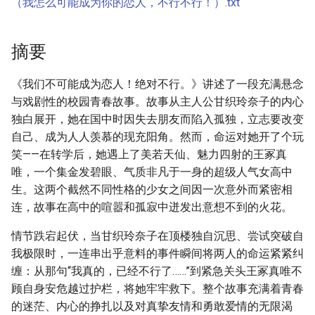
（我怎么可能成为你的恋人，不行不行！）.txt
摘要
《我们不可能成为恋人！绝对不行。》讲述了一段充满悬念
与戏剧性的校园青春故事。故事从主人公甘织玲奈子的内心
独白展开，她在国中时因失去朋友而陷入孤独，立志要改变
自己、成为人人羡慕的现充阳角。然而，命运对她开了个玩
笑——在转学后，她遇上了美若天仙、魅力四射的王冢真
唯，一个集金发碧眼、气质非凡于一身的超级人气女高中
生。这两个截然不同性格的少女之间因一次意外而紧密相
连，故事在高中的喧嚣和孤寂中迸发出意想不到的火花。
情节跌宕起伏，当甘织玲奈子在顶楼独自沉思、尝试突破自
我极限时，一连串出乎意料的事件瞬间将两人的命运紧紧纠
缠：从那句“我真的，已经不行了……”到紧急关头王冢真唯不
顾自身安危越过护栏，将她牢牢救下。整个故事充满着青春
的迷茫、内心的挣扎以及对真挚友情和勇敢爱情的无限渴