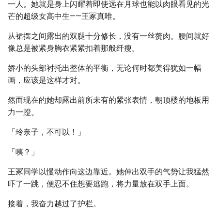
一人。她就是身上闪耀着即使远在月球也能以肉眼看见的光
芒的超级女高中生——王冢真唯。
从裙摆之间露出的双腿十分修长，没有一丝赘肉。腰间就好
像总是被紧身胸衣紧紧扣着那般纤瘦。
娇小的头部衬托出整体的平衡，无论何时都美得犹如一幅
画，应该是这样才对。
然而现在的她却露出前所未有的紧张表情，朝顶楼的地板用
力一蹬。
「玲奈子，不可以！」
「咦？」
王冢同学以慢动作向这边靠近。她伸出双手的气势让我猛然
吓了一跳，便忍不住想要逃跑，将力量放在双手上面。
接着，我奋力越过了护栏。