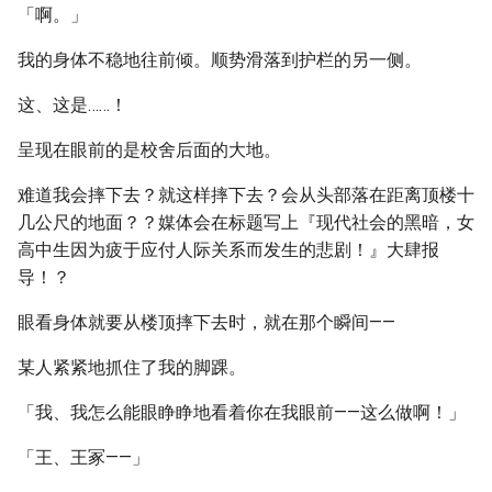
「啊。」
我的身体不稳地往前倾。顺势滑落到护栏的另一侧。
这、这是……！
呈现在眼前的是校舍后面的大地。
难道我会摔下去？就这样摔下去？会从头部落在距离顶楼十
几公尺的地面？？媒体会在标题写上『现代社会的黑暗，女
高中生因为疲于应付人际关系而发生的悲剧！』大肆报
导！？
眼看身体就要从楼顶摔下去时，就在那个瞬间——
某人紧紧地抓住了我的脚踝。
「我、我怎么能眼睁睁地看着你在我眼前——这么做啊！」
「王、王冢——」