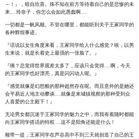
～！』，暗自欣喜。殊不知在前方等待着自己的是悲惨的未
来……玲奈子，你怎么会如此愚蠢啊……
一切都是一帆风顺。不管在哪里，都能听到关于王冢同学的
各种辉煌事迹。
『话说以女生角度来看，王冢同学给人什么感觉？唉，以男
生来说，就是长着史上最强的一张脸了。』
『咦？总觉得世界观差太多了，应该只会觉得……啊，今天
的王冢同学也好漂亮，真是闪闪动人呢。』
『感觉就像是幻想般的那种超然存在呢。而且意外的是她还
会平易近人地主动攀谈……就像是来城镇视察的那种受到众
人喜爱的公主殿下！』
无论男女都沉迷于王冢同学的魅力之中，而我有着随时都能
向王冢同学搭话的特权……这不是阳角还能是什么！
顺带一提，王冢同学在芦谷高中不到三天就创造了自己的王