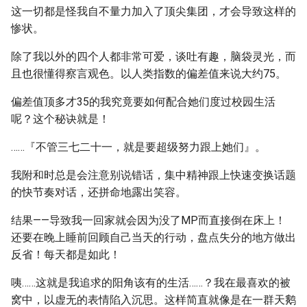
这一切都是怪我自不量力加入了顶尖集团，才会导致这样的
惨状。
除了我以外的四个人都非常可爱，谈吐有趣，脑袋灵光，而
且也很懂得察言观色。以人类指数的偏差值来说大约75。
偏差值顶多才35的我究竟要如何配合她们度过校园生活
呢？这个秘诀就是！
……『不管三七二十一，就是要超级努力跟上她们』。
我附和时总是会注意别说错话，集中精神跟上快速变换话题
的快节奏对话，还拼命地露出笑容。
结果——导致我一回家就会因为没了MP而直接倒在床上！
还要在晚上睡前回顾自己当天的行动，盘点失分的地方做出
反省！每天都是如此！
咦……这就是我追求的阳角该有的生活……？我在最喜欢的被
窝中，以虚无的表情陷入沉思。这样简直就像是在一群天鹅