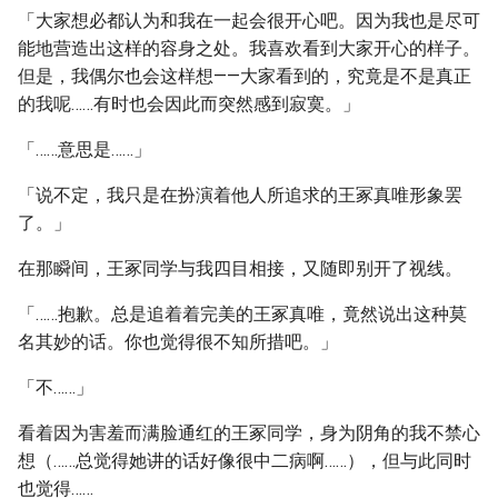
「大家想必都认为和我在一起会很开心吧。因为我也是尽可
能地营造出这样的容身之处。我喜欢看到大家开心的样子。
但是，我偶尔也会这样想——大家看到的，究竟是不是真正
的我呢……有时也会因此而突然感到寂寞。」
「……意思是……」
「说不定，我只是在扮演着他人所追求的王冢真唯形象罢
了。」
在那瞬间，王冢同学与我四目相接，又随即别开了视线。
「……抱歉。总是追着着完美的王冢真唯，竟然说出这种莫
名其妙的话。你也觉得很不知所措吧。」
「不……」
看着因为害羞而满脸通红的王冢同学，身为阴角的我不禁心
想（……总觉得她讲的话好像很中二病啊……），但与此同时
也觉得……