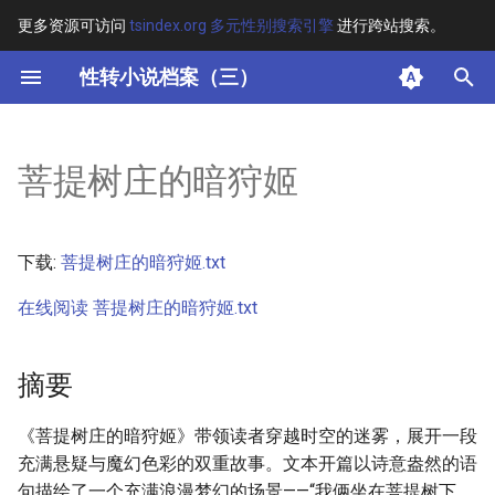
更多资源可访问
tsindex.org 多元性别搜索引擎
进行跨站搜索。
键
性转小说档案（三）
入
摘要
以
菩提树庄的暗狩姬
开
其他信息
始
正文
下载:
菩提树庄的暗狩姬.txt
搜
在线阅读 菩提树庄的暗狩姬.txt
索
摘要
《菩提树庄的暗狩姬》带领读者穿越时空的迷雾，展开一段
充满悬疑与魔幻色彩的双重故事。文本开篇以诗意盎然的语
句描绘了一个充满浪漫梦幻的场景——“我俩坐在菩提树下，