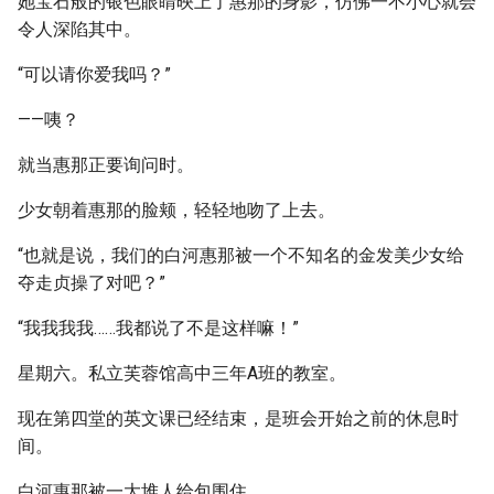
她宝石般的银色眼睛映上了惠那的身影，仿佛一不小心就会
令人深陷其中。
“可以请你爱我吗？”
——咦？
就当惠那正要询问时。
少女朝着惠那的脸颊，轻轻地吻了上去。
“也就是说，我们的白河惠那被一个不知名的金发美少女给
夺走贞操了对吧？”
“我我我我……我都说了不是这样嘛！”
星期六。私立芙蓉馆高中三年A班的教室。
现在第四堂的英文课已经结束，是班会开始之前的休息时
间。
白河惠那被一大堆人给包围住。