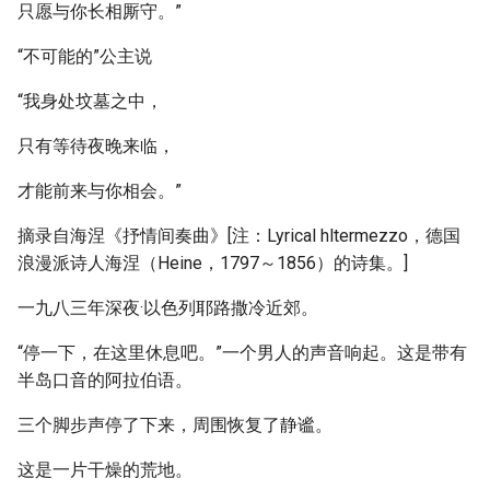
只愿与你长相厮守。”
“不可能的”公主说
“我身处坟墓之中，
只有等待夜晚来临，
才能前来与你相会。”
摘录自海涅《抒情间奏曲》[注：Lyrical hltermezzo，德国
浪漫派诗人海涅（Heine，1797～1856）的诗集。]
一九八三年深夜·以色列耶路撒冷近郊。
“停一下，在这里休息吧。”一个男人的声音响起。这是带有
半岛口音的阿拉伯语。
三个脚步声停了下来，周围恢复了静谧。
这是一片干燥的荒地。