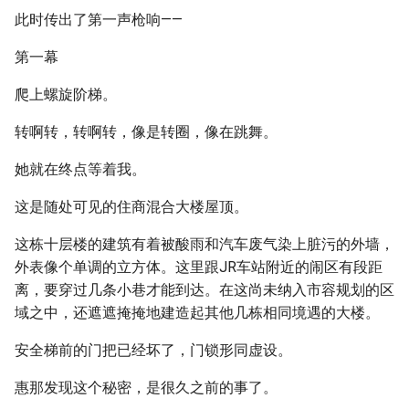
此时传出了第一声枪响——
第一幕
爬上螺旋阶梯。
转啊转，转啊转，像是转圈，像在跳舞。
她就在终点等着我。
这是随处可见的住商混合大楼屋顶。
这栋十层楼的建筑有着被酸雨和汽车废气染上脏污的外墙，
外表像个单调的立方体。这里跟JR车站附近的闹区有段距
离，要穿过几条小巷才能到达。在这尚未纳入市容规划的区
域之中，还遮遮掩掩地建造起其他几栋相同境遇的大楼。
安全梯前的门把已经坏了，门锁形同虚设。
惠那发现这个秘密，是很久之前的事了。