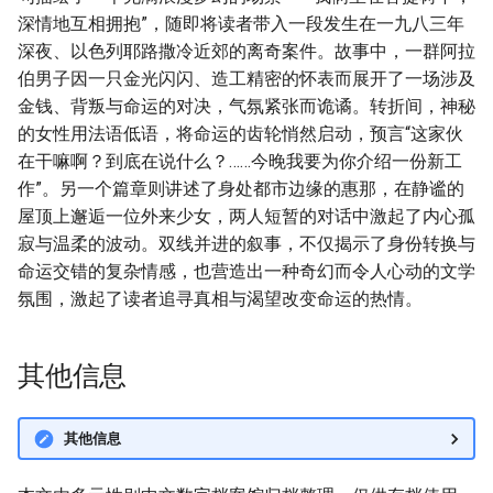
深情地互相拥抱”，随即将读者带入一段发生在一九八三年
深夜、以色列耶路撒冷近郊的离奇案件。故事中，一群阿拉
伯男子因一只金光闪闪、造工精密的怀表而展开了一场涉及
金钱、背叛与命运的对决，气氛紧张而诡谲。转折间，神秘
的女性用法语低语，将命运的齿轮悄然启动，预言“这家伙
在干嘛啊？到底在说什么？……今晚我要为你介绍一份新工
作”。另一个篇章则讲述了身处都市边缘的惠那，在静谧的
屋顶上邂逅一位外来少女，两人短暂的对话中激起了内心孤
寂与温柔的波动。双线并进的叙事，不仅揭示了身份转换与
命运交错的复杂情感，也营造出一种奇幻而令人心动的文学
氛围，激起了读者追寻真相与渴望改变命运的热情。
其他信息
其他信息