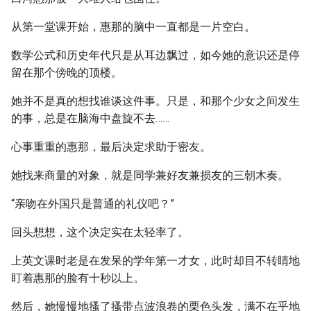
从第一堂课开始，惠那的脑中一直都是一片空白。
数学公式和历史年代只是从耳边飘过，如今她的意识还是停
留在那个傍晚的顶楼。
她并不是真的想找谁谈这件事。只是，和那个少女之间发生
的事，总是在脑海中盘旋不去……
心事重重的惠那，最后决定求助于密友。
她找来商量的对象，就是同学兼好友兼损友的三朝木奏。
“亲吻在外国只是普通的礼仪吧？”
回头想想，这个决定实在太轻率了。
上英文课时老是在发呆的学年第一才女，此时却目不转睛地
盯着惠那的脸有十秒以上。
然后，她慢慢地搔了搔带点波浪卷的栗色头发，满不在乎地