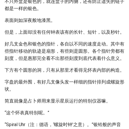
不只外盒是银色的，就连盒子的内侧，还有防止遗失的链子
都是一样的银色。
表面则如深夜般地漆黑。
但是，上面却没有任何钟表该有的长针、短针，以及秒针。
好几支金色和银色的指针，各自以不同的速度走动。其中有
些指针移动的轨迹是扇形，有些则是圆形。各个指针旁都有
刻度，但是惠那完全看不出那些刻度到底代表着什么意义。
下方有个圆形的洞，只有从那里才看得见怀表内部的构造。
字盘的最外围，有好几支像头发一样细的指针排列成螺旋形
状。
简直就像是占卜师用来显示星辰运行的特别仪器嘛。
“这个怀表真特别呢。”
“Spiral Uhr（注：德语，‘螺旋时钟’之意）。”银铃般的声音