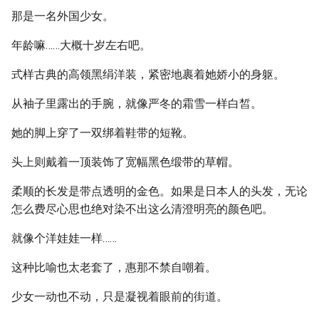
那是一名外国少女。
年龄嘛……大概十岁左右吧。
式样古典的高领黑绢洋装，紧密地裹着她娇小的身躯。
从袖子里露出的手腕，就像严冬的霜雪一样白皙。
她的脚上穿了一双绑着鞋带的短靴。
头上则戴着一顶装饰了宽幅黑色缎带的草帽。
柔顺的长发是带点透明的金色。如果是日本人的头发，无论
怎么费尽心思也绝对染不出这么清澄明亮的颜色吧。
就像个洋娃娃一样……
这种比喻也太老套了，惠那不禁自嘲着。
少女一动也不动，只是凝视着眼前的街道。