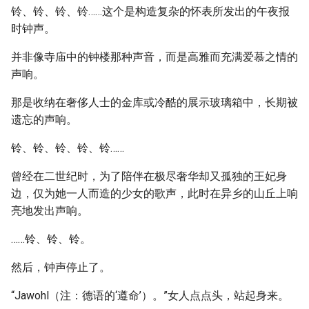
铃、铃、铃、铃……这个是构造复杂的怀表所发出的午夜报
时钟声。
并非像寺庙中的钟楼那种声音，而是高雅而充满爱慕之情的
声响。
那是收纳在奢侈人士的金库或冷酷的展示玻璃箱中，长期被
遗忘的声响。
铃、铃、铃、铃、铃……
曾经在二世纪时，为了陪伴在极尽奢华却又孤独的王妃身
边，仅为她一人而造的少女的歌声，此时在异乡的山丘上响
亮地发出声响。
……铃、铃、铃。
然后，钟声停止了。
“Jawohl（注：德语的‘遵命’）。”女人点点头，站起身来。