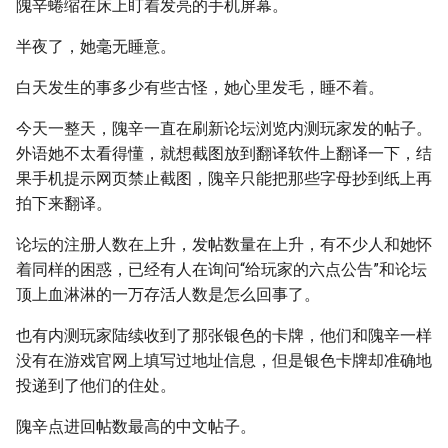
隗辛蜷缩在床上盯着发亮的手机屏幕。
半夜了，她毫无睡意。
白天发生的事多少有些古怪，她心里发毛，睡不着。
今天一整天，隗辛一直在刷新论坛浏览内测玩家发的帖子。
外语她不太看得懂，就想截图放到翻译软件上翻译一下，结
果手机提示网页禁止截图，隗辛只能把那些字母抄到纸上再
拍下来翻译。
论坛的注册人数在上升，发帖数量在上升，有不少人和她怀
着同样的困惑，已经有人在询问“给玩家的六点公告”和论坛
顶上血淋淋的一万存活人数是怎么回事了。
也有内测玩家陆续收到了那张银色的卡牌，他们和隗辛一样
没有在游戏官网上填写过地址信息，但是银色卡牌却准确地
投递到了他们的住处。
隗辛点进回帖数最高的中文帖子。