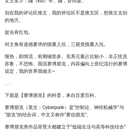
女主名字：隗（kuí）辛。隗，音同葵。
别在我的评论区推文，我的评论区不是推文区，想推文去别
的地方。
捉虫有红包。
对主角有道德要求的慎重入坑，三观党慎重入坑。
慢热，剧情流，前期铺垫多。克系元素占比较小，非正统克
苏鲁，不恐怖。我流赛博朋克，内容偏向上世纪流行的赛博
设定，我的世界我做主~
……
下面是【赛博朋克】的科普，来自百度百科。
赛博朋克（英文：Cyberpunk）是“控制论、神经机械学”与
“朋克”的结合词，中文又称作“赛伯朋克”。
赛博朋克类作品背景大都建立于“低端生活与高等科技结合”