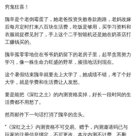
穷鬼狂喜！
隗辛是个老倒霉蛋了，她老爸投资失败卷款跑路，老妈改嫁
后每月定时打来八百块生活费，吃饭是够用，买学习资料和
衣服就捉襟见肘了，手上这个二手智能机还是她在奶茶店打
工赚钱买的。
隗辛孤零零地住在爷爷奶奶留下的老房子里，起早贪黑努力
学习，像一株生命力旺盛的野草，顽强地活到现在。
这个暑假结束隗辛就要去上大学了，她成绩不错，考了个好
大学，就是学费和生活费让人发愁。
要是能把《深红之土》的内测资格卖掉，好长一段时间的生
活费都不用愁了。
然而邮件下一句话打消了隗辛的念头。
“《深红之土》内测资格不可交易、赠予，内测邀请码已与
玩家的注册信息绑定，不可更改。本次内测不计费、不删