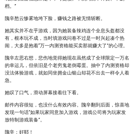
档。”
隗辛愁云惨雾地垮下脸，赚钱之路被无情斩断。
她其实并不在乎游戏，因为她装备辣鸡连个全息头盔都没
有，根本玩不成，当时填游戏问卷不过是一时兴起凑个热
闹，大多是抱着“万一内测资格能买卖那就赚大了”的心理。
隗辛左思右想，悲伤地觉得她现在虽然成了全球限定一万名
的幸运儿，但依旧是个老穷鬼老倒霉蛋。抽中了内测资格却
没法体验游戏，就如同坐拥金山银山却花不出去一样令人着
急。
她叹了口气，滑动屏幕接着往下看。
邮件内容很短，也没什么有效内容。隗辛翻到后面，惊喜地
发现一句话“如果玩家同意加入游戏，游戏公司将为玩家发
放特制游戏装备”。
隗辛：好耶！