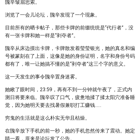
隗辛皱眉思索。
浏览了一会儿论坛，隗辛发现了一个现象。
目前所有的晒卡帖子，那些卡牌的前缀统统是“代行者”，没
有一张卡牌和她一样是“剥夺者”。
隗辛从床边摸出卡牌，卡牌散发着莹莹银光，她的真名和编
号被篆刻在了上面，这像是她的身份证明，名字和身份号码
都有了，唯一让她搞不懂的是“剥夺者”这三个字的意义。
这一天发生的事令隗辛置身迷雾。
她瞅了眼时间，23:59，再有不到一分钟就午夜了，正式内
测日将要来临。隗辛叹了口气，疲惫地揉了揉太阳穴准备睡
觉，因为她明天要去找暑假兼职打工赚钱……
穷鬼的生活就是这么朴实无华且枯燥。
在隗辛放下手机的前一秒，她的手机忽然传来了震动。她定
睛一看，原来是论坛发了公告。