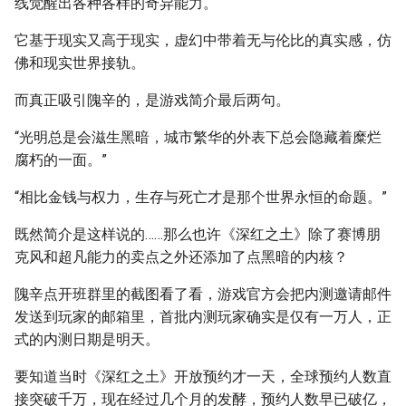
线觉醒出各种各样的奇异能力。
它基于现实又高于现实，虚幻中带着无与伦比的真实感，仿
佛和现实世界接轨。
而真正吸引隗辛的，是游戏简介最后两句。
“光明总是会滋生黑暗，城市繁华的外表下总会隐藏着糜烂
腐朽的一面。”
“相比金钱与权力，生存与死亡才是那个世界永恒的命题。”
既然简介是这样说的……那么也许《深红之土》除了赛博朋
克风和超凡能力的卖点之外还添加了点黑暗的内核？
隗辛点开班群里的截图看了看，游戏官方会把内测邀请邮件
发送到玩家的邮箱里，首批内测玩家确实是仅有一万人，正
式的内测日期是明天。
要知道当时《深红之土》开放预约才一天，全球预约人数直
接突破千万，现在经过几个月的发酵，预约人数早已破亿，