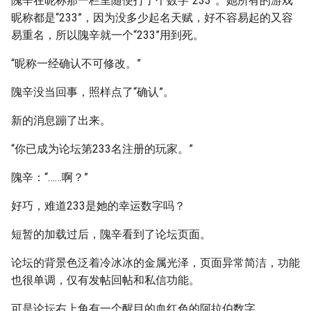
隗辛在昵称那一栏里随便打了个数字“233”。她所有的游戏
昵称都是“233”，因为没多少起名天赋，好不容易起的又容
易重名，所以隗辛就一个“233”用到死。
“昵称一经确认不可修改。”
隗辛没当回事，照样点了“确认”。
新的消息蹦了出来。
“你已成为论坛第233名注册的玩家。”
隗辛：“……啊？”
好巧，难道233是她的幸运数字吗？
短暂的加载过后，隗辛看到了论坛页面。
论坛的背景色泛着冷冰冰的金属光泽，页面异常简洁，功能
也很单调，仅有发帖回帖和私信功能。
可是论坛右上角有一个醒目的血红色的阿拉伯数字