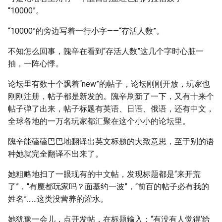
“10000”。
“10000”的旁边写着一行小字——“存活人数”。
不知怎么回事，隗辛在看到“存活人数”这几个字时心脏一
抽，一阵心悸。
论坛里有数十个飘着“new”的帖子，论坛刚刚开放，玩家也
刚刚注册，帖子都是新发的。隗辛刷新了一下，又有十来个
帖子弹了出来，帖子标题有英语、日语、俄语，还有中文，
全球各地的一万名玩家都汇聚在这个小小的论坛里。
隗辛能磕磕巴巴地翻译出英文标题的大致意思，至于别的语
种她就完全翻译不出来了。
她粗略地扫了一眼现有的中文帖，发现标题都是“来开荒
了”，“有魔都玩家吗？面基约一波”，“前百的帖子必有我的
姓名”……这类没营养的灌水。
她犹豫一会儿，点开发帖，在标题输入：“有没有人觉得‘给