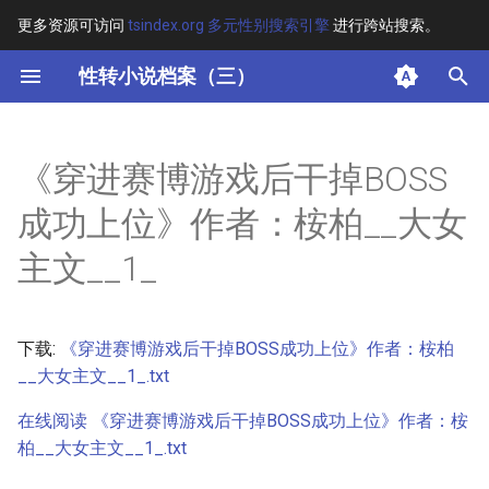
更多资源可访问
tsindex.org 多元性别搜索引擎
进行跨站搜索。
键
性转小说档案（三）
入
摘要
以
《穿进赛博游戏后干掉BOSS
开
其他信息
成功上位》作者：桉柏__大女
始
正文
主文__1_
搜
索
下载:
《穿进赛博游戏后干掉BOSS成功上位》作者：桉柏
__大女主文__1_.txt
在线阅读 《穿进赛博游戏后干掉BOSS成功上位》作者：桉
柏__大女主文__1_.txt