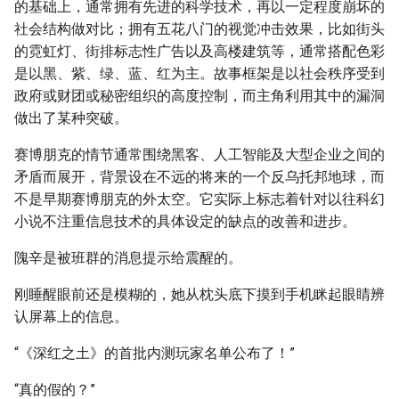
的基础上，通常拥有先进的科学技术，再以一定程度崩坏的
社会结构做对比；拥有五花八门的视觉冲击效果，比如街头
的霓虹灯、街排标志性广告以及高楼建筑等，通常搭配色彩
是以黑、紫、绿、蓝、红为主。故事框架是以社会秩序受到
政府或财团或秘密组织的高度控制，而主角利用其中的漏洞
做出了某种突破。
赛博朋克的情节通常围绕黑客、人工智能及大型企业之间的
矛盾而展开，背景设在不远的将来的一个反乌托邦地球，而
不是早期赛博朋克的外太空。它实际上标志着针对以往科幻
小说不注重信息技术的具体设定的缺点的改善和进步。
隗辛是被班群的消息提示给震醒的。
刚睡醒眼前还是模糊的，她从枕头底下摸到手机眯起眼睛辨
认屏幕上的信息。
“《深红之土》的首批内测玩家名单公布了！”
“真的假的？”