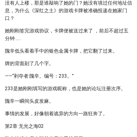
没有人上楼，那是谁敲响了她的门？她没有填过任何地址信
息，为什么《深红之土》的游戏卡牌被准确投递在她家门
口？
她刚刚签完游戏协议，卡牌便被送过来了 ，前后不超过五
分钟……
隗辛低头看着手中的银色金属卡牌，把它翻了过来。
牌的背面刻了几个字。
——“剥夺者·隗辛。编号：233。”
233是她刚刚填写的游戏昵称，也是她的论坛注册次序。
隗辛一瞬间头皮发麻。
事情的发展，好像朝着诡异的方向一路狂奔了。
第2章 无光之海02