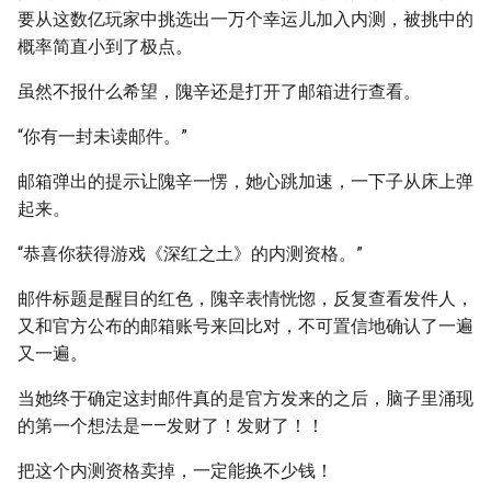
要从这数亿玩家中挑选出一万个幸运儿加入内测，被挑中的
概率简直小到了极点。
虽然不报什么希望，隗辛还是打开了邮箱进行查看。
“你有一封未读邮件。”
邮箱弹出的提示让隗辛一愣，她心跳加速，一下子从床上弹
起来。
“恭喜你获得游戏《深红之土》的内测资格。”
邮件标题是醒目的红色，隗辛表情恍惚，反复查看发件人，
又和官方公布的邮箱账号来回比对，不可置信地确认了一遍
又一遍。
当她终于确定这封邮件真的是官方发来的之后，脑子里涌现
的第一个想法是——发财了！发财了！！
把这个内测资格卖掉，一定能换不少钱！