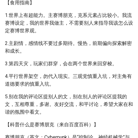
【食用指南】
1.世界上有超能力。主赛博朋克，克系元素占比较小。我流
赛博设定，我的世界我做主，不需要别人来指导我该怎么设
定赛博世界观。
2.主剧情，感情线不要过多期待。慢热，前期偏向探索解密
和成长。
3.第四天灾，玩家们群穿，会在两个世界来回穿梭。
4.平行世界架空，勿代入现实。三观党慎重入坑，对主角有
道德要求的慎重入坑。
5.别在我的评论区提别人的文，别在别人的评论区提我的
文，互相尊重，多谢。友好交流，和平讨论，希望大家在和
谐的氛围中看文。
【科普什么是赛博朋克（来自百度百科）】
赛博朋克（英文：Cyberpunk）是“控制论、神经机械学”与