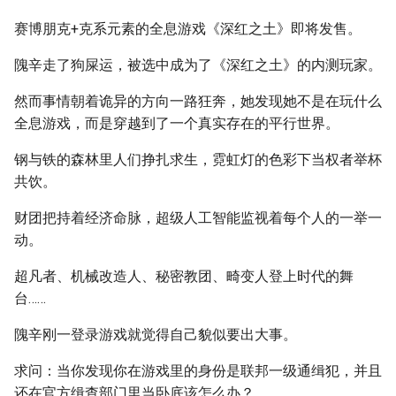
赛博朋克+克系元素的全息游戏《深红之土》即将发售。
隗辛走了狗屎运，被选中成为了《深红之土》的内测玩家。
然而事情朝着诡异的方向一路狂奔，她发现她不是在玩什么
全息游戏，而是穿越到了一个真实存在的平行世界。
钢与铁的森林里人们挣扎求生，霓虹灯的色彩下当权者举杯
共饮。
财团把持着经济命脉，超级人工智能监视着每个人的一举一
动。
超凡者、机械改造人、秘密教团、畸变人登上时代的舞
台……
隗辛刚一登录游戏就觉得自己貌似要出大事。
求问：当你发现你在游戏里的身份是联邦一级通缉犯，并且
还在官方缉查部门里当卧底该怎么办？