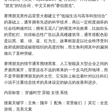
“朋克”的结合词，中文又称作“赛伯朋克”。
赛博朋克类作品背景大都建立于“低端生活与高等科技结合”
的基础上，通常拥有先进的科学技术，再以一定程度崩坏的
社会结构做对比；拥有五花八门的视觉冲击效果，比如街头
的霓虹灯、街排标志性广告以及高楼建筑等，通常搭配色彩
是以黑、紫、绿、蓝、红为主。故事框架是以社会秩序受到
政府或财团或秘密组织的高度控制，而主角利用其中的漏洞
做出了某种突破。
赛博朋克的情节通常围绕黑客、人工智能及大型企业之间的
矛盾而展开，背景设在不远的将来的一个反乌托邦地球，而
不是早期赛博朋克的外太空。它实际上标志着针对以往科幻
小说不注重信息技术的具体设定的缺点的改善和进步。
内容标签： 穿越时空 异能 女强 系统
搜索关键字：主角：隗辛 ┃ 配角：背景板们 ┃ 其它：全息
游戏，克系元素