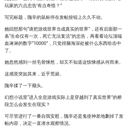
玩家的六点忠告’有点奇怪？”
写完标题，隗辛的鼠标停在发帖按钮上久久不动。
她回想那句“请把游戏世界当成真实的世界”，还有后面那一
条“生命仅有一次，死亡无法复活”的忠告，再看看论坛顶端
血淋淋的数字“10000”，只觉得脑海深处被什么东西给击中
了。
她忽然感到一丝毛骨悚然，却又不知道这惊悚感从何而来。
这感觉突如其来，近乎荒诞。
隗辛揉了一下额头。
幻想小说里“进入全息游戏实际上是穿越到了真实世界”的桥
段怎么会发生在现实？
可尽管进行了一番自我安慰，隗辛还是鬼使神差地删掉了发
帖内容，决定一直潜水观察情况。