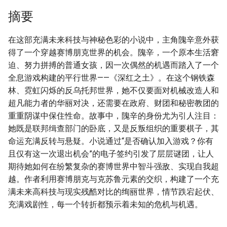
摘要
在这部充满未来科技与神秘色彩的小说中，主角隗辛意外获
得了一个穿越赛博朋克世界的机会。隗辛，一个原本生活窘
迫、努力拼搏的普通女孩，因一次偶然的机遇而踏入了一个
全息游戏构建的平行世界——《深红之土》。在这个钢铁森
林、霓虹闪烁的反乌托邦世界，她不仅要面对机械改造人和
超凡能力者的华丽对决，还需要在政府、财团和秘密教团的
重重阴谋中保住性命。故事中，隗辛的身份尤为引人注目：
她既是联邦缉查部门的卧底，又是反叛组织的重要棋子，其
命运充满反转与悬疑。小说通过“是否确认加入游戏？你有
且仅有这一次退出机会”的电子签约引发了层层谜团，让人
期待她如何在纷繁复杂的赛博世界中智斗强敌、实现自我超
越。作者利用赛博朋克与克苏鲁元素的交织，构建了一个充
满未来高科技与现实残酷对比的绚丽世界，情节跌宕起伏、
充满戏剧性，每一个转折都预示着未知的危机与机遇。