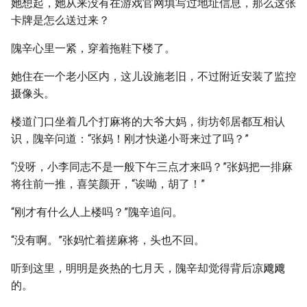
她想起，她从来没有在游戏官网填写过地址信息，那么这张
卡牌是怎么送过来？
隗辛心里一紧，穿着拖鞋下楼了。
她住在一个老小区内，这儿设施老旧，不过附近安装了监控
摄像头。
楼道门口坐着几个打麻将的大爷大妈，街坊邻居都互相认
识，隗辛问道：“张妈！刚才快递小哥来过了吗？”
“没呀，小李同志不是一般下午三点才来吗？”张妈把一排麻
将往前一推，喜笑颜开，“诶呦，胡了！”
“刚才有什么人上楼吗？”隗辛追问。
“没有啊。”张妈忙着搓麻将，头也不回。
听到这里，明明是炎热的七月天，隗辛却觉得背后凉飕飕
的。