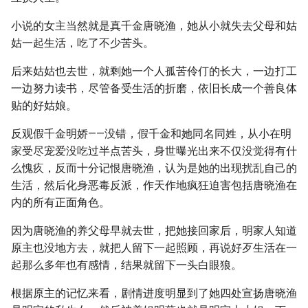
小说的女主当然就是真千金唐晓渔，她从小就失去父母和姑
姑一起生活，吃了不少苦头。
后来姑姑也去世，就剩她一个人孤苦伶仃的长大，一边打工
一边努力读书，尽管备受生活的折磨，依旧长成一个善良体
贴的好姑娘。
反观假千金明娇——没错，假千金和她同名同姓，从小在明
家受尽宠爱没吃过半点苦头，身世曝光出来不仅没觉得有什
么愧疚，反而十分记恨唐晓渔，认为是她的出现扰乱自己的
生活，然后化身恶毒反派，作天作地疯狂迫害包括唐晓渔在
内的所有正面角色。
因为唐晓渔的养父母早就去世，把她接回家后，明家人知道
原主也没地方去，就把人留下一起照顾，再说好歹生活在一
起那么多年也有感情，结果就留下一头白眼狼。
根据原主的记忆来看，剧情进度明显到了她四处宣扬唐晓渔