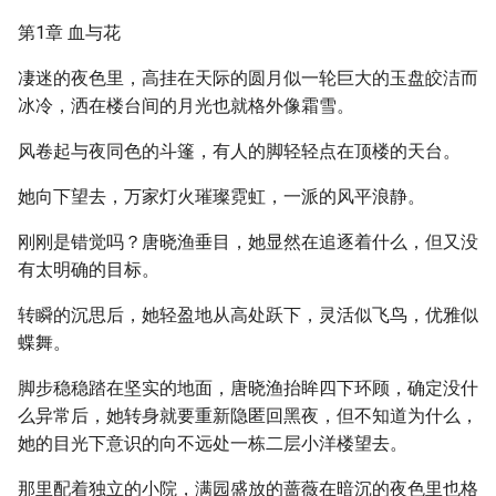
第1章 血与花
凄迷的夜色里，高挂在天际的圆月似一轮巨大的玉盘皎洁而
冰冷，洒在楼台间的月光也就格外像霜雪。
风卷起与夜同色的斗篷，有人的脚轻轻点在顶楼的天台。
她向下望去，万家灯火璀璨霓虹，一派的风平浪静。
刚刚是错觉吗？唐晓渔垂目，她显然在追逐着什么，但又没
有太明确的目标。
转瞬的沉思后，她轻盈地从高处跃下，灵活似飞鸟，优雅似
蝶舞。
脚步稳稳踏在坚实的地面，唐晓渔抬眸四下环顾，确定没什
么异常后，她转身就要重新隐匿回黑夜，但不知道为什么，
她的目光下意识的向不远处一栋二层小洋楼望去。
那里配着独立的小院，满园盛放的蔷薇在暗沉的夜色里也格