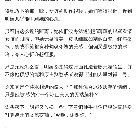
将她放下的那一瞬，女孩的动作很轻，她们靠得很近，近到
明娇几乎能听到她的心跳。
只可惜这么近的距离，她依旧没办法透过那薄薄的眼罩看清
女孩的眼睛，但她无疑很美，皮肤细腻如精致白瓷，红唇微
抿，笑或不笑都有种勾魂夺魄的美感，偏偏又是极致的冰
冷，令人心折亦想征服。
只是无论怎么看，明娇都觉得这张面孔透着股无端陌生，并
不像她预想的能和原主熟悉或者说得罪过的人里对得上号。
原来真是个萍水相逢的路人吗？那种混合冰冷厌弃的情绪，
只是她敏‘感的对一个冰山美人的无端脑补？
念头落下，明娇又放松一些，下意识伸手扯住已经站直转身
打算离开的女孩衣袖，“今晚，谢谢你。”
·