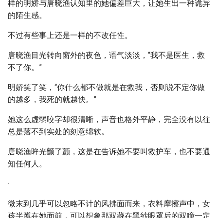
样的明娇与唐晓渔认知里的她偏差巨大，让她生出一种诡异
的陌生感。
不过有些事上还是一样的不改任性。
唐晓渔目光转向窗外的夜色，语气淡淡，“我不是医生，救
不了你。”
明娇笑了笑，“你什么都不做就是在救我，否则说不定你做
的越多，我死的就越快。”
她这么虚弱咬字却很清晰，声音也格外平静，完全没有以往
总是落不到实处的刻意绵软。
唐晓渔眸光颤了颤，这是在告诉她不要叫救护车，也不要通
知任何人。
·
微末到几乎可以忽略不计的风拂面而来，衣料摩擦声中，女
孩半蹲在她面前，可以想象那双藏在黑纱眼罩后的双瞳一定