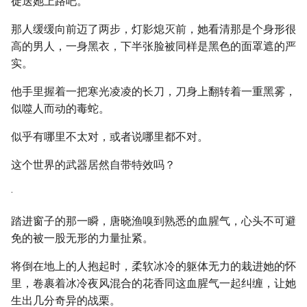
徒送她上路吧。
那人缓缓向前迈了两步，灯影熄灭前，她看清那是个身形很
高的男人，一身黑衣，下半张脸被同样是黑色的面罩遮的严
实。
他手里握着一把寒光凌凌的长刀，刀身上翻转着一重黑雾，
似噬人而动的毒蛇。
似乎有哪里不太对，或者说哪里都不对。
这个世界的武器居然自带特效吗？
·
踏进窗子的那一瞬，唐晓渔嗅到熟悉的血腥气，心头不可避
免的被一股无形的力量扯紧。
将倒在地上的人抱起时，柔软冰冷的躯体无力的栽进她的怀
里，卷裹着冰冷夜风混合的花香同这血腥气一起纠缠，让她
生出几分奇异的战栗。