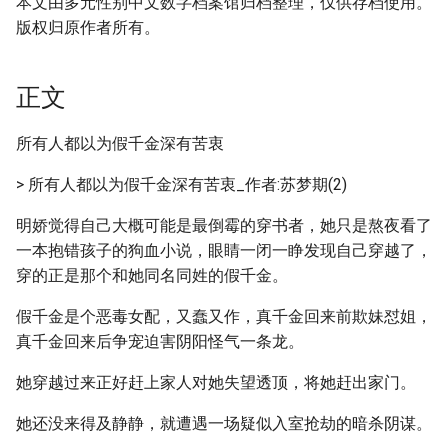
本文由多元性别中文数字档案馆归档整理，仅供存档使用。
版权归原作者所有。
正文
所有人都以为假千金深有苦衷
> 所有人都以为假千金深有苦衷_作者:苏梦期(2)
明娇觉得自己大概可能是最倒霉的穿书者，她只是熬夜看了
一本抱错孩子的狗血小说，眼睛一闭一睁发现自己穿越了，
穿的正是那个和她同名同姓的假千金。
假千金是个恶毒女配，又蠢又作，真千金回来前欺妹怼姐，
真千金回来后争宠迫害阴阳怪气一条龙。
她穿越过来正好赶上家人对她失望透顶，将她赶出家门。
她还没来得及静静，就遭遇一场疑似入室抢劫的暗杀阴谋。