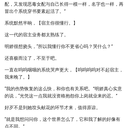
配，又发现恶毒女配与自己长得一模一样，名字也一样，再
冒出个系统穿书要素起活了。”
系统默然半晌，【宿主你很懂行。】
这一代的宿主业务都太熟练了。
明娇很想挠头，“所以我懂行你不更省心吗？哭什么？”
还喜极而泣了，不至于吧。
一直在呜呜咽咽的系统哭声更大，【呜呜呜呜对不起宿主，
我来晚了。】
“我的伤势恢复的这么快，和你也有关系吧。”明娇真心实意
的说，“光凭这一点我就没资格抱怨你上岗就业来的迟。”
好歹不是到她坟头献花的环节才来，值得原谅。
“就是我想问问你，这个世界怎么了，它和我了解的好像有
点不同。”