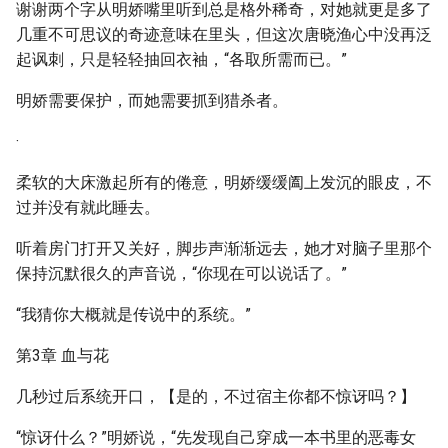
谢谢两个字从明娇嘴里听到总是格外稀奇，对她就更是多了
几重不可思议的奇迹意味在里头，但这次唐晓渔心中没再泛
起讽刺，只是轻轻抽回衣袖，“各取所需而已。”
明娇需要保护，而她需要抓到猎杀者。
·
柔软的大床激起所有的倦意，明娇缓缓阖上发沉的眼皮，不
过并没有就此睡去。
听着房门打开又关好，脚步声渐渐远去，她才对脑子里那个
保持沉默很久的声音说，“你现在可以说话了。”
“我猜你大概就是传说中的系统。”
第3章 血与花
几秒过后系统开口，【是的，不过宿主你都不惊讶吗？】
“惊讶什么？”明娇说，“先发现自己穿成一本书里的恶毒女