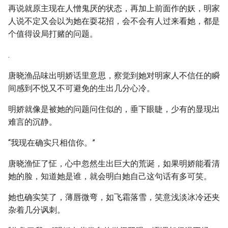
再说就原主现在人憎鬼厌的状态，再加上前面作的妖，明家
人说不定又会以为她在耍花招，会不会有人过来看她，都是
个值得设局打赌的问题。
.
唐晓渔品味出明娇话里意思，察觉到她对明家人不信任的瞬
间感到不悦又不可避免的生出几分心冷。
明娇就像是被她的问题问住似的，垂下眼睫，少有的显现出
难言的沉静。
“我现在确实只相信你。”
唐晓渔怔了怔，心中忽然生出巨大的荒诞，如果明娇能看清
她的脸，知道她是谁，就会明白她自己这句话有多可笑。
她也确实笑了，薄唇微弯，如飞霜落雪，笑意浅淡冰冷还夹
杂着几分讽刺。