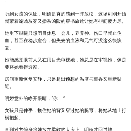
·
听到女孩的保证，明娇是真的感到一阵放松，这场刚刚开始
就蒙着诡谲灰雾又掺杂凶险的穿书旅途让她有些筋疲力尽。
她垂下眼睫只想闭目休息一会儿，养养神。伤口早就止住
血，甚至在稳步愈合，但失去的血液和元气可没这么快恢
复。
她能感觉眼前人又在用目光审视她，她总是在审视她，像是
要将她看得透彻。
房间重新恢复安静，只是超出预想的温度与馨香又重新贴
近。
明娇意外的睁开眼睛，“你……”
女孩只是伸手，揽住她的背又穿过她的腿弯，将她从地上打
横抱起。
直到对方俯身将她放在柔软的大床上，明娇才回过神。