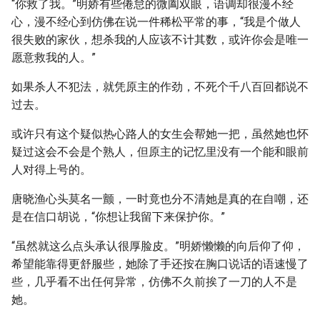
“你救了我。”明娇有些倦怠的微阖双眼，语调却很漫不经
心，漫不经心到仿佛在说一件稀松平常的事，“我是个做人
很失败的家伙，想杀我的人应该不计其数，或许你会是唯一
愿意救我的人。”
如果杀人不犯法，就凭原主的作劲，不死个千八百回都说不
过去。
或许只有这个疑似热心路人的女生会帮她一把，虽然她也怀
疑过这会不会是个熟人，但原主的记忆里没有一个能和眼前
人对得上号的。
唐晓渔心头莫名一颤，一时竟也分不清她是真的在自嘲，还
是在信口胡说，“你想让我留下来保护你。”
“虽然就这么点头承认很厚脸皮。”明娇懒懒的向后仰了仰，
希望能靠得更舒服些，她除了手还按在胸口说话的语速慢了
些，几乎看不出任何异常，仿佛不久前挨了一刀的人不是
她。