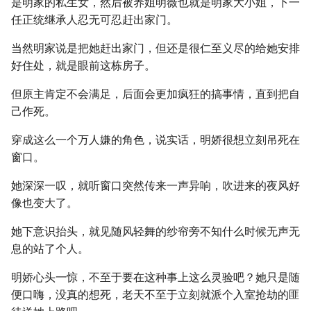
是明家的私生女，然后被养姐明薇也就是明家大小姐，下一
任正统继承人忍无可忍赶出家门。
当然明家说是把她赶出家门，但还是很仁至义尽的给她安排
好住处，就是眼前这栋房子。
但原主肯定不会满足，后面会更加疯狂的搞事情，直到把自
己作死。
穿成这么一个万人嫌的角色，说实话，明娇很想立刻吊死在
窗口。
她深深一叹，就听窗口突然传来一声异响，吹进来的夜风好
像也变大了。
她下意识抬头，就见随风轻舞的纱帘旁不知什么时候无声无
息的站了个人。
明娇心头一惊，不至于要在这种事上这么灵验吧？她只是随
便口嗨，没真的想死，老天不至于立刻就派个入室抢劫的匪