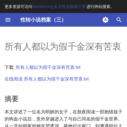
更多资源可访问
tsindex.org 多元性别搜索引擎
进行跨站搜索。
键
性转小说档案（三）
入
摘要
以
所有人都以为假千金深有苦衷
开
其他信息
始
正文
下载:
所有人都以为假千金深有苦衷.txt
搜
在线阅读 所有人都以为假千金深有苦衷.txt
索
摘要
本文讲述了一位名为明娇的女子，在熬夜阅读一部抱错孩子
的狗血小说后，意外穿越进入了与自己同名的假千金世界。
从一开始明家对她失望透顶，将她赶出家门，到遭遇疑似入