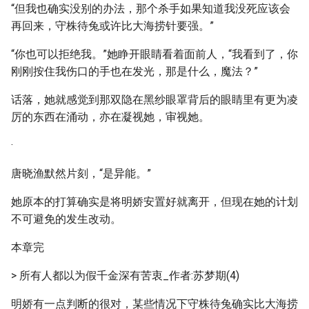
“但我也确实没别的办法，那个杀手如果知道我没死应该会
再回来，守株待兔或许比大海捞针要强。”
“你也可以拒绝我。”她睁开眼睛看着面前人，“我看到了，你
刚刚按住我伤口的手也在发光，那是什么，魔法？”
话落，她就感觉到那双隐在黑纱眼罩背后的眼睛里有更为凌
厉的东西在涌动，亦在凝视她，审视她。
·
唐晓渔默然片刻，“是异能。”
她原本的打算确实是将明娇安置好就离开，但现在她的计划
不可避免的发生改动。
本章完
> 所有人都以为假千金深有苦衷_作者:苏梦期(4)
明娇有一点判断的很对，某些情况下守株待兔确实比大海捞