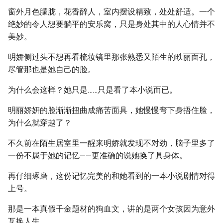
窗外月色朦胧，花香醉人，室内摆设精致，处处舒适。一个
绝妙的令人想要躺平的安乐窝，只是身处其中的人心情并不
美妙。
明娇侧过头不想再看梳妆镜里那张熟悉又陌生的昳丽面孔，
尽管那也是她自己的脸。
为什么会这样？她只是……只是看了本小说而已。
明丽娇妍的脸渐渐扭曲成痛苦面具，她慢慢弯下身捂住脸，
为什么就穿越了？
不久前在陌生居室里一醒来明娇就发现不对劲，脑子里多了
一份不属于她的记忆——更准确的说她换了具身体。
再仔细琢磨，这份记忆完美的和她看到的一本小说剧情对得
上号。
那是一本真假千金题材的狗血文，讲的是两个女孩因为意外
互换人生。