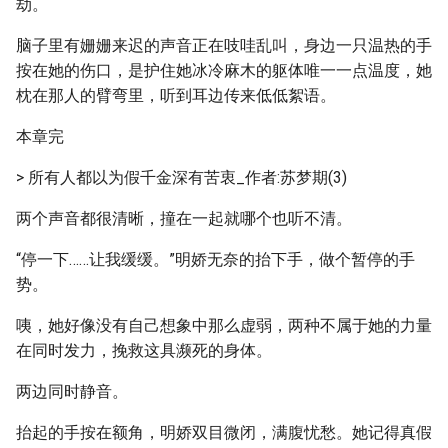
劫。
脑子里有姗姗来迟的声音正在吱哇乱叫，身边一只温热的手
按在她的伤口，是护住她冰冷麻木的躯体唯一一点温度，她
枕在那人的臂弯里，听到耳边传来低低絮语。
本章完
> 所有人都以为假千金深有苦衷_作者:苏梦期(3)
两个声音都很清晰，撞在一起就哪个也听不清。
“停一下……让我缓缓。”明娇无奈的抬下手，做个暂停的手
势。
咦，她好像没有自己想象中那么虚弱，两种不属于她的力量
在同时发力，挽救这具濒死的身体。
两边同时静音。
抬起的手按在额角，明娇双目微闭，满腹忧愁。她记得真假