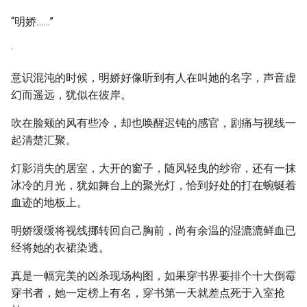
“明娇……”
·
意识混沌的时候，明娇好像听到有人在叫她的名字，声音虚
幻而遥远，犹似在彼岸。
吹在脸颊的风有些冷，却也唤醒迟钝的感官，剧痛与视线一
起清楚汇聚。
灯影消失的居室，大开的窗子，随风轻曳的纱帘，还有一抹
冰冷的月光，犹如舞台上的聚光灯，恰到好处的打在蜿蜒着
血迹的地板上。
明娇缓缓将视线挪转回自己胸前，尚有余温的湿漉漉鲜血已
经将她的衣裙染透。
真是一幅完美的凶杀现场构图，如果穿书界要排个十大倒霉
穿书者，她一定榜上有名，穿书第一天就差点死于入室抢