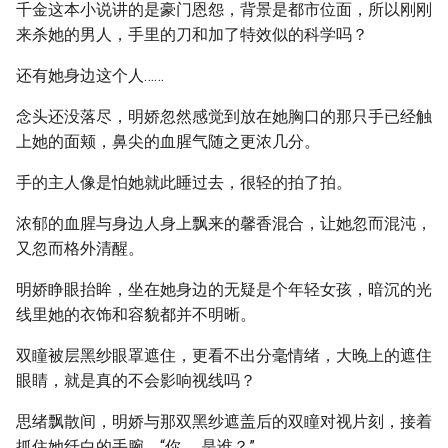
千金这本小说讲的是豪门恩怨，背景是都市位面，所以刚刚
来杀她的男人，手里的刀和加了特效似的科学吗？
还有她身边这个人……
念头还没落尽，明娇忽然感觉到放在她胸口的那只手已经触
上她的面颊，鼻尖的血腥气随之更浓几分。
手的主人像是怕她就此睡过去，很轻的拍了拍。
浓郁的血腥与身边人身上飘来的馨香混合，让她忽而混沌，
又忽而格外清醒。
明娇睁眼抬眸，坐在她身边的无疑是个年轻女孩，暗沉的光
线里她的衣饰和容貌都并不明晰。
双瞳被层黑纱眼罩遮住，更看不出分毫情绪，大晚上的遮住
眼睛，就是真的不会影响视线吗？
思绪飘散间，明娇与那双黑纱遮盖后的双瞳对视片刻，接着
抓住她纤白的手腕，“你……是谁？”