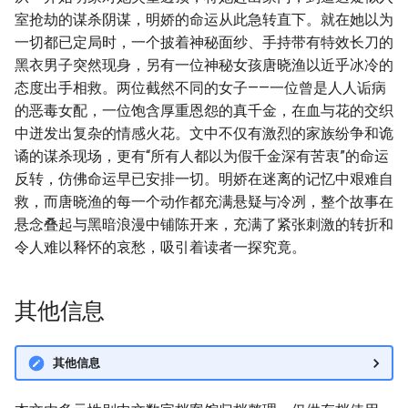
室抢劫的谋杀阴谋，明娇的命运从此急转直下。就在她以为
一切都已定局时，一个披着神秘面纱、手持带有特效长刀的
黑衣男子突然现身，另有一位神秘女孩唐晓渔以近乎冰冷的
态度出手相救。两位截然不同的女子——一位曾是人人诟病
的恶毒女配，一位饱含厚重恩怨的真千金，在血与花的交织
中迸发出复杂的情感火花。文中不仅有激烈的家族纷争和诡
谲的谋杀现场，更有“所有人都以为假千金深有苦衷”的命运
反转，仿佛命运早已安排一切。明娇在迷离的记忆中艰难自
救，而唐晓渔的每一个动作都充满悬疑与冷冽，整个故事在
悬念叠起与黑暗浪漫中铺陈开来，充满了紧张刺激的转折和
令人难以释怀的哀愁，吸引着读者一探究竟。
其他信息
其他信息