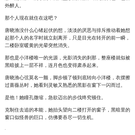
外醉人。
那个人现在就住在这吧？
唐晓渔没什么心绪起伏的想，淡淡的厌恶与排斥推动着她想
起那个人的名字时就立刻离开，只是目光在转开的前一瞬，
二楼卧室暖黄的光晕突然消失。
那也是小洋楼唯一的光源，光影消失的刹那，整座楼就似被
黑暗披上一层不祥，连月色也变得肃杀起来。
唐晓渔心弦莫名一颤，脚步顿了顿到底转向小洋楼，衣摆擦
过蔷薇丛时，她看到灵敏又熟悉的黑影在窗下一闪而过。
是他！她瞳孔微缩，急欲迈出的步伐终究顿住。
克制住去追的本能，她抬头望向二楼打开的窗子，黑暗里的
窗口似怪兽的巨口，仿佛要吞尽一切生机。
·