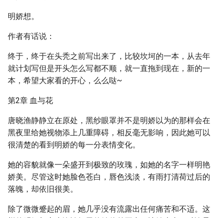
明娇想。
作者有话说：
终于，终于在头秃之前写出来了，比较坎坷的一本，从去年
就计划写但是开头怎么写都不顺，就一直拖到现在，新的一
本，希望大家看的开心，么么哒~
第2章 血与花
唐晓渔静静立在原处，黑纱眼罩并不是明娇以为的那样会在
黑夜里给她视物添上几重障碍，相反毫无影响，因此她可以
很清楚的看到明娇的每一分表情变化。
她的容貌就像一朵盛开到极致的玫瑰，如她的名字一样明艳
娇美。尽管这时她脸色苍白，唇色浅淡，有雨打清荷过后的
落魄，却依旧很美。
除了微微蹙起的眉，她几乎没有流露出任何痛苦和不适。这