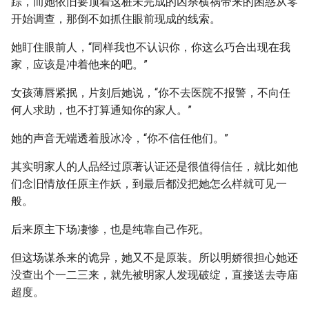
踪，而她依旧要顶着这桩未完成的凶杀横祸带来的困惑从零
开始调查，那倒不如抓住眼前现成的线索。
她盯住眼前人，“同样我也不认识你，你这么巧合出现在我
家，应该是冲着他来的吧。”
女孩薄唇紧抿，片刻后她说，“你不去医院不报警，不向任
何人求助，也不打算通知你的家人。”
她的声音无端透着股冰冷，“你不信任他们。”
其实明家人的人品经过原著认证还是很值得信任，就比如他
们念旧情放任原主作妖，到最后都没把她怎么样就可见一
般。
后来原主下场凄惨，也是纯靠自己作死。
但这场谋杀来的诡异，她又不是原装。所以明娇很担心她还
没查出个一二三来，就先被明家人发现破绽，直接送去寺庙
超度。