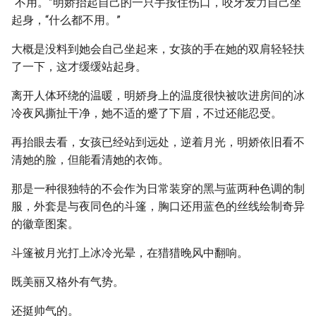
“不用。”明娇抬起自己的一只手按住伤口，咬牙发力自己坐
起身，“什么都不用。”
大概是没料到她会自己坐起来，女孩的手在她的双肩轻轻扶
了一下，这才缓缓站起身。
离开人体环绕的温暖，明娇身上的温度很快被吹进房间的冰
冷夜风撕扯干净，她不适的蹙了下眉，不过还能忍受。
再抬眼去看，女孩已经站到远处，逆着月光，明娇依旧看不
清她的脸，但能看清她的衣饰。
那是一种很独特的不会作为日常装穿的黑与蓝两种色调的制
服，外套是与夜同色的斗篷，胸口还用蓝色的丝线绘制奇异
的徽章图案。
斗篷被月光打上冰冷光晕，在猎猎晚风中翻响。
既美丽又格外有气势。
还挺帅气的。