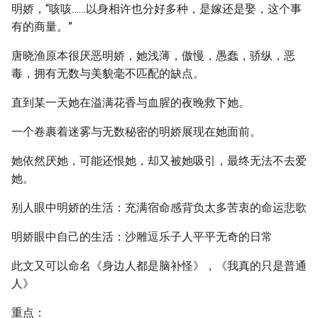
明娇，“咳咳……以身相许也分好多种，是嫁还是娶，这个事
有的商量。”
唐晓渔原本很厌恶明娇，她浅薄，傲慢，愚蠢，骄纵，恶
毒，拥有无数与美貌毫不匹配的缺点。
直到某一天她在溢满花香与血腥的夜晚救下她。
一个卷裹着迷雾与无数秘密的明娇展现在她面前。
她依然厌她，可能还恨她，却又被她吸引，最终无法不去爱
她。
别人眼中明娇的生活：充满宿命感背负太多苦衷的命运悲歌
明娇眼中自己的生活：沙雕逗乐子人平平无奇的日常
此文又可以命名《身边人都是脑补怪》，《我真的只是普通
人》
重点：