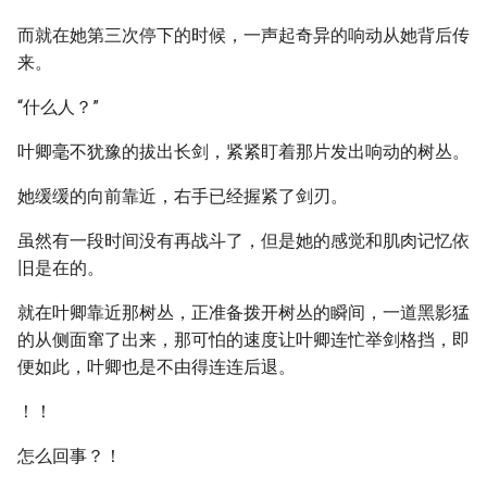
而就在她第三次停下的时候，一声起奇异的响动从她背后传
来。
“什么人？”
叶卿毫不犹豫的拔出长剑，紧紧盯着那片发出响动的树丛。
她缓缓的向前靠近，右手已经握紧了剑刃。
虽然有一段时间没有再战斗了，但是她的感觉和肌肉记忆依
旧是在的。
就在叶卿靠近那树丛，正准备拨开树丛的瞬间，一道黑影猛
的从侧面窜了出来，那可怕的速度让叶卿连忙举剑格挡，即
便如此，叶卿也是不由得连连后退。
！！
怎么回事？！