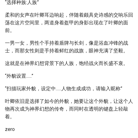
“选择种族:人族”
柔和的女声在叶卿耳边响起，伴随着颇具史诗感的交响乐回
荡在这片空间里，两道身着盔甲的身影出现在了叶卿的面
前。
一男一女，男性个手持着盾牌与长剑，像是浴血冲锋的战
士，而那女性则是手持着鲜红的战旗，眼神充满了坚毅。
这就是在神界幻想背景下的人族，饱经战火而长盛不衰。
“外貌设置......”
“扫描玩家外貌，设定中......人物生成成功，请输入昵称”
叶卿依旧是选择了如今的外貌，她要让这个外貌，让这个人
物再次成为神界幻想的传奇，而同时在透明的键盘上轻敲
着。
zero