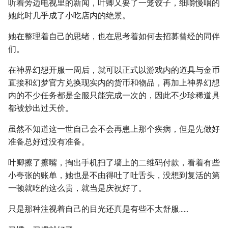
听着旁边电视里的新闻，叶卿又要了一笼饺子，细嚼慢咽的
她此时几乎成了小吃店内的绝景。
她在整理着自己的思绪，也在思考着如何去招募曾经的同伴
们。
在神界幻想开服一周后，就可以正式以游戏内的道具与金币
直接和幻梦官方兑换现实内的货币和物品，再加上神界幻想
内的不少任务都是全服只能完成一次的，因此不少珍稀道具
都被炒出过天价。
虽然不知道这一世自己会不会再患上那个疾病，但是先做好
准备总好过没有准备。
叶卿擦了擦嘴，掏出手机扫了墙上的二维码付款，看着有些
小夸张的账单，她也是不由得吐了吐舌头，没想到复活的第
一顿就吃的这么贵，就当是庆祝好了。
只是那种注视着自己的目光还真是有些不太舒服......