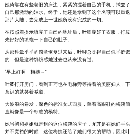
她倚靠在有些老旧的床边，紧紧的握着自己的手机，拭去了
自己那激动的泪水。终于，她还是拿到了这个名额可以重返
那片大陆，去完成上一世她所没有完成的一切。
在按照着提示填完了自己的地址后，叶卿穿好了衣服，打算
先好好的填饱一下自己的肚子。
从那种晕乎乎的感觉恢复过来后，叶卿总觉得自己似乎挺饿
的，但是这种饥饿感她过去也从来没有过。
“早上好啊，梅姨～”
叶卿打开房门，看到正巧也在电梯旁等待着的美丽妇人，下
意识的就笑着喊道。
大波浪的卷发，深色的标准女式西服，踩着高跟鞋的梅姨简
直就像是一个标准的模特。
她当初和姐姐就是租的这位梅姨的房子，尤其是在她们手头
并不宽裕的时候，这位梅姨还给了她们很大的帮助，因此叶