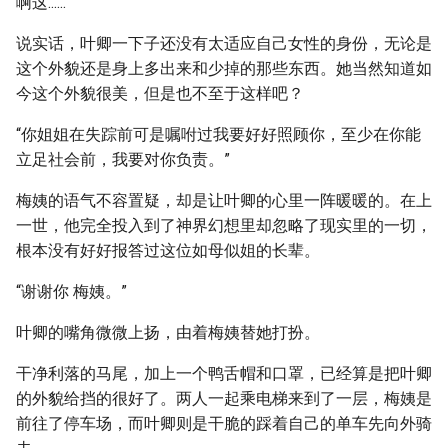
啊这......
说实话，叶卿一下子还没有太适应自己女性的身份，无论是
这个外貌还是身上多出来和少掉的那些东西。她当然知道如
今这个外貌很美，但是也不至于这样吧？
“你姐姐在失踪前可是嘱咐过我要好好照顾你，至少在你能
立足社会前，我要对你负责。”
梅姨的语气不容置疑，却是让叶卿的心里一阵暖暖的。在上
一世，他完全投入到了神界幻想里却忽略了现实里的一切，
根本没有好好报答过这位如母似姐的长辈。
“谢谢你 梅姨。”
叶卿的嘴角微微上扬，由着梅姨替她打扮。
干净利落的马尾，加上一个鸭舌帽和口罩，已经算是把叶卿
的外貌给挡的很好了。两人一起乘电梯来到了一层，梅姨是
前往了停车场，而叶卿则是干脆的踩着自己的单车先向外骑