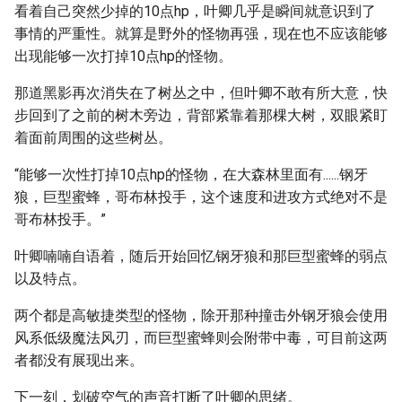
看着自己突然少掉的10点hp，叶卿几乎是瞬间就意识到了
事情的严重性。就算是野外的怪物再强，现在也不应该能够
出现能够一次打掉10点hp的怪物。
那道黑影再次消失在了树丛之中，但叶卿不敢有所大意，快
步回到了之前的树木旁边，背部紧靠着那棵大树，双眼紧盯
着面前周围的这些树丛。
“能够一次性打掉10点hp的怪物，在大森林里面有......钢牙
狼，巨型蜜蜂，哥布林投手，这个速度和进攻方式绝对不是
哥布林投手。”
叶卿喃喃自语着，随后开始回忆钢牙狼和那巨型蜜蜂的弱点
以及特点。
两个都是高敏捷类型的怪物，除开那种撞击外钢牙狼会使用
风系低级魔法风刃，而巨型蜜蜂则会附带中毒，可目前这两
者都没有展现出来。
下一刻，划破空气的声音打断了叶卿的思绪。