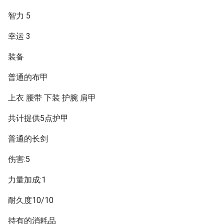
智力 5
幸运 3
装备
普通的布甲
上衣 腰带 下装 护腕 肩甲
共计提供5点护甲
普通的长剑
伤害:5
力量加成:1
耐久度10/10
持有的消耗品