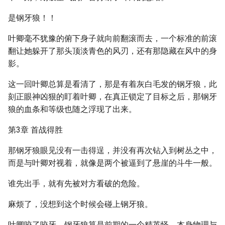
是钢牙狼！！
叶卿毫不犹豫的俯下身子就向前翻滚而去，一个标准的前滚
翻让她躲开了那头顶淡青色的风刃，还有那隐藏在风中的身
影。
这一回叶卿总算是看清了，那是有着灰白毛发的钢牙狼，此
刻正眼神凶狠的盯着叶卿，在真正锁定了目标之后，那钢牙
狼的血条和等级也随之浮现了出来。
第3章 首战得胜
那钢牙狼眼见没有一击得逞，并没有再次钻入到树丛之中，
而是与叶卿对视着，就像是两个被逼到了悬崖的斗牛一般。
谁先出手，就有先被对方看破的危险。
麻烦了，没想到这个时候会碰上钢牙狼。
叶卿咬了咬牙，钢牙狼算是前期的一个精英怪，本身物理与