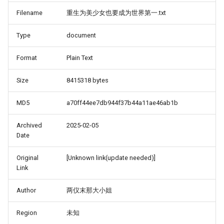
Filename
重生为美少女也要成为世界第一.txt
Type
document
Format
Plain Text
Size
8415318 bytes
MD5
a70ff44ee7db944f37b44a11ae46ab1b
Archived
2025-02-05
Date
Original
[Unknown link(update needed)]
Link
Author
两仪末那大小姐
Region
未知