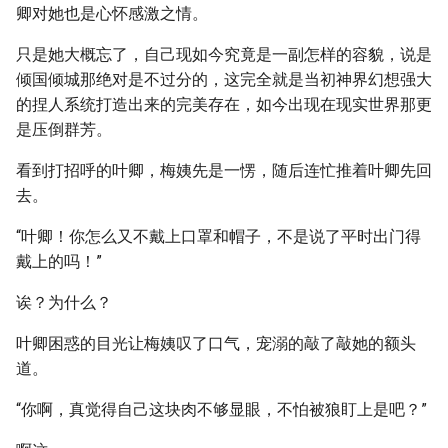
卿对她也是心怀感激之情。
只是她大概忘了，自己现如今究竟是一副怎样的容貌，说是
倾国倾城那绝对是不过分的，这完全就是当初神界幻想强大
的捏人系统打造出来的完美存在，如今出现在现实世界那更
是压倒群芳。
看到打招呼的叶卿，梅姨先是一愣，随后连忙推着叶卿先回
去。
“叶卿！你怎么又不戴上口罩和帽子，不是说了平时出门得
戴上的吗！”
诶？为什么？
叶卿困惑的目光让梅姨叹了口气，宠溺的敲了敲她的额头
道。
“你啊，真觉得自己这块肉不够显眼，不怕被狼盯上是吧？”