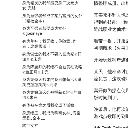
身为精灵的我却能变身二次元少
情整理成册。出
女-完结
其实邓不利夫也
身为至强者却成了某后宫男的女仆
（精校全本）
得到的技能——
身为至强者却要成为女仆
近战职业之仙术
⊙godineye
顺带一提，开服
身为草神：我无敌，你随意_作
者：冰耀雪狐_1
初期魔术【火炎
身为谋士的我才不要入宫为妃⊙轩
辕九⊙未完
开始玩这种奇迹
身为降魔师的我绝不会被黄毛攻略
某天，他奉命讨
⊙鱼正卿⊙未完
流负责，这次碰
身为龙傲天师弟的我只想苟活⊙跳
跳虎蹦蹦跳跳⊙完结
离开做为据点使
身为龙娘怎么会被捕获⊙纯洁的白
饭时间到了。
浊⊙未完
身体被夺舍之后我变成了狐娘
晚饭后，他再次
身患绝症，我成为科研女神_海棠
游戏点数即将到
无香_全本__
转世女神