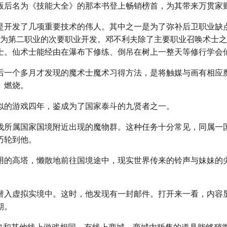
版后名为《技能大全》的那本书登上畅销榜首，为其带来万贯家
是开发了几项重要技术的伟人。其中之一是为了弥补后卫职业缺
称为第二职业的次要职业开发。邓不利夫除了主要职业召唤术士
士。仙术士能经由在瀑布下修练、倒吊在树上一整天等修行学会
后一个多月才发现的魔术士魔术习得方法，是将触媒与画有相应
】燃烧。
似的游戏四年，鉴成为了国家泰斗的九贤者之一。
伐所属国家国境附近出现的魔物群。这种任务十分常见，同属一
巧轮到他。
用的高塔，懒散地前往国境途中，现实世界传来的铃声与妹妹的
潜入虚拟实境中。这时，他发现有一封邮件。打开来一看，内容
期。