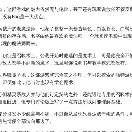
点，这部游戏的魅力依然无与伦比，甚至还有玩家说放任不管反
没有Bug是一大优点。
满威严的老魔法师。他花了整整一天创造角色，白发苍苍、白髯
超群的存在感。名字由他最喜欢的魔法师——全球卖座电影中出
出现的魔法师而来。
，职业是召唤术士。公测开始时他选的是魔术士，可是他完全不
少敌人都学不到新的魔术，况且就连说明书与教学模式都没有。
世界呱呱坠地，这部游戏就完全置之不理，但可以摸索的独特游
。即便如此，他当时也没有学会魔术。
打倒精灵系敌人并与他们订定契约之外，还能透过专用的召唤术
难度匪浅，但专用讨论版上写了一点方法所以尚能理解基础。
充分引发不少怨言与不满，不过自从发现只要达成严峻的条件，
的热情便全部转向那边了。