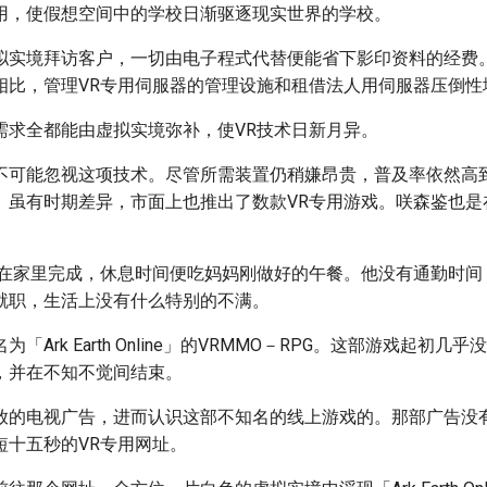
用，使假想空间中的学校日渐驱逐现实世界的学校。
拟实境拜访客户，一切由电子程式代替便能省下影印资料的经费
相比，管理VR专用伺服器的管理设施和租借法人用伺服器压倒性
需求全都能由虚拟实境弥补，使VR技术日新月异。
不可能忽视这项技术。尽管所需装置仍稍嫌昂贵，普及率依然高
。虽有时期差异，市面上也推出了数款VR专用游戏。咲森鉴也是
置在家里完成，休息时间便吃妈妈刚做好的午餐。他没有通勤时间
就职，生活上没有什么特别的不满。
「Ark Earth Online」的VRMMO－RPG。这部游戏起初几
，并在不知不觉间结束。
放的电视广告，进而认识这部不知名的线上游戏的。那部广告没
短十五秒的VR专用网址。