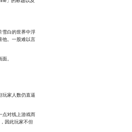
ine」的标题以及
片雪白的世界中浮
著他。一股难以言
画面。
但玩家人数仍直逼
一点对线上游戏而
站，因此玩家不但