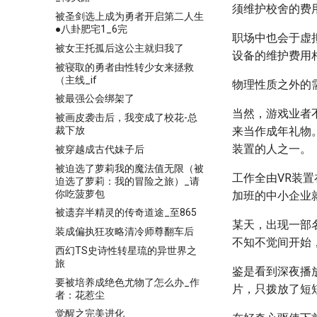
须维护校舍的费
被圣剑选上成为勇者开启第二人生
●八卦肥宅1_6完
职场中也会于虚
被女王托孤后这公主就归我了
设备的维护费用
被寝取的勇者由性转少女来拯救
（主线_if
物理性质之外的
被最强公会绑架了
当然，游戏业者
被画皮袭击后，我变成了校花-总
裁下放
来当作成年礼物
装置的人之一。
被穿越成古代妹子后
被迫选了萝莉我的魔法值无限（被
工作全由VR装
迫选了萝莉：我的冒险之旅）_请
你吃菠萝包
加班的中小企业
被遗弃半精灵的传奇道途_至865
某天，出现一部名为
装成偏执狂攻略清冷师尊翻车后
不知不觉间开始
西幻TS史诗性转星琉的异世界之
旅
鉴是看到深夜播
要被培养成绝色尤物了怎么办_作
片，只拨放了短
者：花惹尘
觉醒之完美进化