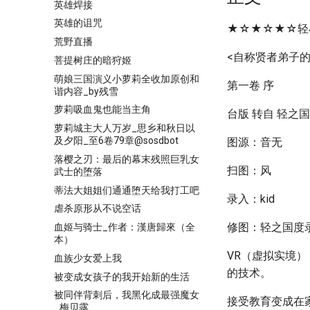
英雄焊接
英雄的诅咒
★☆★☆★☆轻小说
荒野直播
<自称贤者弟子的
菩提树庄的暗狩姬
萌娘三国演义小萝莉全收加原创和
第一卷 序
谐内容_by残雪
萝莉吸血鬼也能当主角
台版 转自 轻之
萝莉城主大人万岁_思乡和秋日以
及夕阳_至6卷79章@sosdbot
图源：音无
落樱之刃：最后的幕末残照巨乳女
扫图：风
武士的堕落
蒂法大姐姐们通通堕天给我打工吧
录入：kid
虐杀原形从不说空话
修图：轻之国度
血姬与骑士_作者：漢唐歸來（全
本）
VR（虚拟实境
血族少女爱上我
的技术。
被变成女孩子的我开始新的生活
被同伴背刺后，我黑化成最强魔女
接受教育变成在
_梅贝露