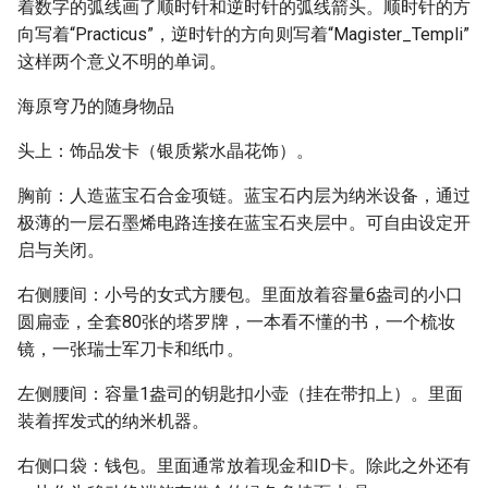
着数字的弧线画了顺时针和逆时针的弧线箭头。顺时针的方
向写着“Practicus”，逆时针的方向则写着“Magister_Templi”
这样两个意义不明的单词。
海原穹乃的随身物品
头上：饰品发卡（银质紫水晶花饰）。
胸前：人造蓝宝石合金项链。蓝宝石内层为纳米设备，通过
极薄的一层石墨烯电路连接在蓝宝石夹层中。可自由设定开
启与关闭。
右侧腰间：小号的女式方腰包。里面放着容量6盎司的小口
圆扁壶，全套80张的塔罗牌，一本看不懂的书，一个梳妆
镜，一张瑞士军刀卡和纸巾。
左侧腰间：容量1盎司的钥匙扣小壶（挂在带扣上）。里面
装着挥发式的纳米机器。
右侧口袋：钱包。里面通常放着现金和ID卡。除此之外还有