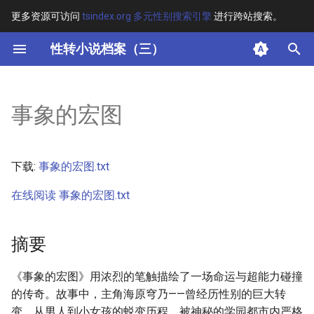
更多资源可访问
tsindex.org 多元性别搜索引擎
进行跨站搜索。
键
性转小说档案（三）
入
摘要
以
事象的宏图
开
其他信息
始
正文
下载:
事象的宏图.txt
搜
在线阅读 事象的宏图.txt
索
摘要
《事象的宏图》用浓烈的笔触描绘了一场命运与超能力碰撞
的传奇。故事中，主角海原穹乃——曾经历性别的巨大转
变，从男人到小女孩的蜕变历程，被神秘的学园都市内严格