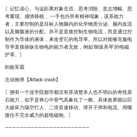
〖记忆读心、与远距离对象念话、思考消除、意志增幅、思
考重现、感情移植……一手包办所有精神现象，该系能力
者，主要控制的是目标人物脑内的化学物质分泌、脑内血流
以及脑髓液的分配。并不是直接控制生物电流，而是通过控
制作为导体的液体，来改变它的电导率。所以对能够克服电
导率直接操纵生物电的能力者无效，例如‘御坂美琴’的电磁
护罩。〗
削板军霸
念动炮弹【Attack crash】
〖拥有一个连学院都市都没有弄清楚本人也不明白的奇怪原
石能力，似乎是将心中骨气具象化了一般。具体效果能以巨
大破坏力隔空打人、二倍音速移动、弹开子弹和电流、用嘴
接住不完全威力的超电磁炮。〗
———————————————————————