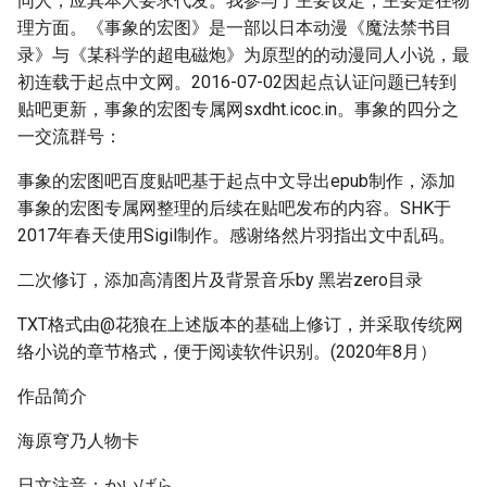
同人，应其本人要求代发。我参与了主要设定，主要是在物
理方面。《事象的宏图》是一部以日本动漫《魔法禁书目
录》与《某科学的超电磁炮》为原型的的动漫同人小说，最
初连载于起点中文网。2016-07-02因起点认证问题已转到
贴吧更新，事象的宏图专属网sxdht.icoc.in。事象的四分之
一交流群号：
事象的宏图吧百度贴吧基于起点中文导出epub制作，添加
事象的宏图专属网整理的后续在贴吧发布的内容。SHK于
2017年春天使用Sigil制作。感谢络然片羽指出文中乱码。
二次修订，添加高清图片及背景音乐by 黑岩zero目录
TXT格式由@花狼在上述版本的基础上修订，并采取传统网
络小说的章节格式，便于阅读软件识别。(2020年8月）
作品简介
海原穹乃人物卡
日文注音：かいばら