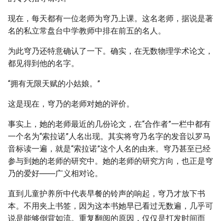
现在，每天都有一位老师为穹乃上课。这名老师，据说是著
名的私立常盘台中学教师中排在前五的名人。
为此穹乃还特意确认了一下。确实，在无数物理学术论文，
都见得到他的名字。
“拥有无限天赋的小姑娘。”
这是现在，穹乃的老师对她的评价。
事实上，她的老师最近的几份论文，在“合作者”一栏中都有
一个名为“索拉诺”人名出现。其实将穹乃名字的发音以罗马
音标读一遍，就是“索拉诺”这个人名的由来。穹乃甚至已经
参与到她的老师的研究中。她的老师的研究方向，也正是穹
乃的爱好――广义相对论。
直到儿童护养所中代表早餐的铃声的响起，穹乃才放下书
本。不用夹上书签，因为这本书她早已看过无数遍，几乎可
说是能够倒背如流。重复翻阅的原因，仅仅是打发时间而