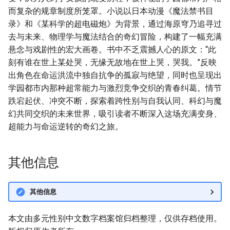
而复杂的规章制度所笼罩。小说以日本动漫《魔法禁书目
录》和《某科学的超电磁炮》为背景，通过海原穹乃追寻过
去与未来、物理学与魔法结合的奇幻冒险，构建了一幅充满
悬念与戏剧性的宏大画卷。书中不乏震撼人心的原文：“此
刻有谁在世上某处哭，无缘无故地在世上哭，哭我。”反映
出角色在命运洪流中独自抗争的孤寂与绝望，同时也呈现出
学园都市内那种超常能力与激烈竞争交织的青春纠葛。情节
跌宕起伏、冲突不断，探索着跨性别与自我认同、科幻与魔
幻共同交织的未来世界，吸引读者不断深入这场充满变身、
超能力与命运逆转的奇幻之旅。
其他信息
其他信息
本文由多元性别中文数字档案馆归档整理，仅供存档使用。