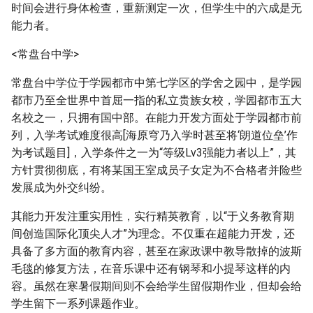
时间会进行身体检查，重新测定一次，但学生中的六成是无
能力者。
<常盘台中学>
常盘台中学位于学园都市中第七学区的学舍之园中，是学园
都市乃至全世界中首屈一指的私立贵族女校，学园都市五大
名校之一，只拥有国中部。在能力开发方面处于学园都市前
列，入学考试难度很高[海原穹乃入学时甚至将‘朗道位垒’作
为考试题目]，入学条件之一为“等级Lv3强能力者以上”，其
方针贯彻彻底，有将某国王室成员子女定为不合格者并险些
发展成为外交纠纷。
其能力开发注重实用性，实行精英教育，以“于义务教育期
间创造国际化顶尖人才”为理念。不仅重在超能力开发，还
具备了多方面的教育内容，甚至在家政课中教导散掉的波斯
毛毯的修复方法，在音乐课中还有钢琴和小提琴这样的内
容。虽然在寒暑假期间则不会给学生留假期作业，但却会给
学生留下一系列课题作业。