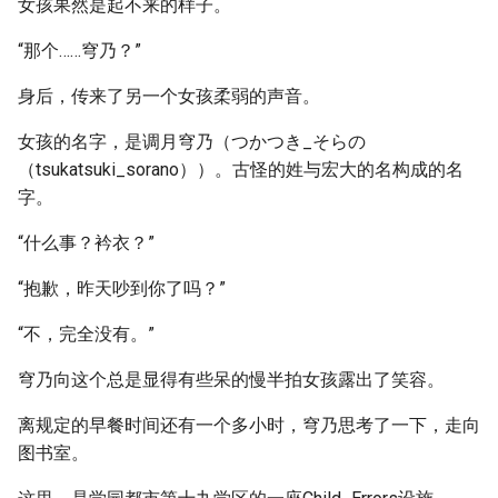
女孩果然是起不来的样子。
“那个……穹乃？”
身后，传来了另一个女孩柔弱的声音。
女孩的名字，是调月穹乃（つかつき_そらの
（tsukatsuki_sorano））。古怪的姓与宏大的名构成的名
字。
“什么事？衿衣？”
“抱歉，昨天吵到你了吗？”
“不，完全没有。”
穹乃向这个总是显得有些呆的慢半拍女孩露出了笑容。
离规定的早餐时间还有一个多小时，穹乃思考了一下，走向
图书室。