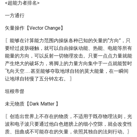
<超能力者排名>
一方通行
矢量操作【Vector Change】
〖能够在计算能力范围内操纵各种已知的矢量的“方向”，只
要经过皮肤碰触，就可以自由操纵动能、热能、电能等所有
能量的方向，可以反射一切物理攻击。只要一点点力量就能
产生绝大的破坏力，将脚上的力量方向集中于一点就能暂时
飞向天空……甚至能够夺取地球自转的莫大能量，在一瞬间
让地球自转慢了五分钟左右。 〗
垣根帝督
未元物质【Dark Matter 】
〖创造出世界上不存在的物质，不适用于既存物理法则，光
波和电子波只要通过他白色翅膀上的细小空隙，就会改变性
质、扭曲成不可能存在的矢量，依照其独自的法则行动。〗