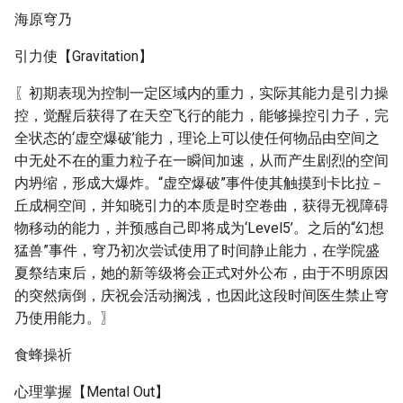
海原穹乃
引力使【Gravitation】
〖初期表现为控制一定区域内的重力，实际其能力是引力操
控，觉醒后获得了在天空飞行的能力，能够操控引力子，完
全状态的‘虚空爆破’能力，理论上可以使任何物品由空间之
中无处不在的重力粒子在一瞬间加速，从而产生剧烈的空间
内坍缩，形成大爆炸。“虚空爆破”事件使其触摸到卡比拉－
丘成桐空间，并知晓引力的本质是时空卷曲，获得无视障碍
物移动的能力，并预感自己即将成为‘Level5’。之后的“幻想
猛兽”事件，穹乃初次尝试使用了时间静止能力，在学院盛
夏祭结束后，她的新等级将会正式对外公布，由于不明原因
的突然病倒，庆祝会活动搁浅，也因此这段时间医生禁止穹
乃使用能力。〗
食蜂操祈
心理掌握【Mental Out】