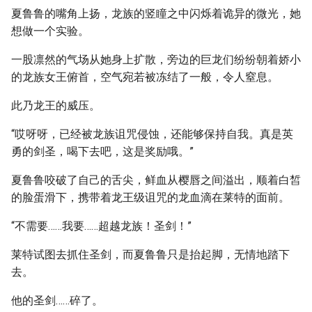
夏鲁鲁的嘴角上扬，龙族的竖瞳之中闪烁着诡异的微光，她
想做一个实验。
一股凛然的气场从她身上扩散，旁边的巨龙们纷纷朝着娇小
的龙族女王俯首，空气宛若被冻结了一般，令人窒息。
此乃龙王的威压。
“哎呀呀，已经被龙族诅咒侵蚀，还能够保持自我。真是英
勇的剑圣，喝下去吧，这是奖励哦。”
夏鲁鲁咬破了自己的舌尖，鲜血从樱唇之间溢出，顺着白皙
的脸蛋滑下，携带着龙王级诅咒的龙血滴在莱特的面前。
“不需要……我要……超越龙族！圣剑！”
莱特试图去抓住圣剑，而夏鲁鲁只是抬起脚，无情地踏下
去。
他的圣剑……碎了。