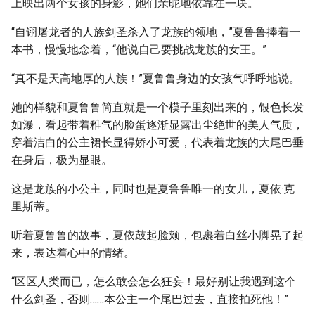
上映出两个女孩的身影，她们亲昵地依靠在一块。
“自诩屠龙者的人族剑圣杀入了龙族的领地，”夏鲁鲁捧着一
本书，慢慢地念着，“他说自己要挑战龙族的女王。”
“真不是天高地厚的人族！”夏鲁鲁身边的女孩气呼呼地说。
她的样貌和夏鲁鲁简直就是一个模子里刻出来的，银色长发
如瀑，看起带着稚气的脸蛋逐渐显露出尘绝世的美人气质，
穿着洁白的公主裙长显得娇小可爱，代表着龙族的大尾巴垂
在身后，极为显眼。
这是龙族的小公主，同时也是夏鲁鲁唯一的女儿，夏依·克
里斯蒂。
听着夏鲁鲁的故事，夏依鼓起脸颊，包裹着白丝小脚晃了起
来，表达着心中的情绪。
“区区人类而已，怎么敢会怎么狂妄！最好别让我遇到这个
什么剑圣，否则……本公主一个尾巴过去，直接拍死他！”