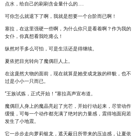
点水，给自己的刷刷含金量什么的……
可你怎么就退下了啊，我就是想要一个台阶而已啊！
塞拉，在这里强硬一些啊，为什么你只是看着啊？作为我的
女仆，你真想看我吃瘪么！
纵然对手多么可怕，可是生活还是得继续。
夏依把目光转向了魔偶巨人上。
在这庞然大物的面前，现在就算是她变成龙族的样貌，也不
过是小小一只而已。
“王族试炼，正式开始！”塞拉高声宣布道。
魔偶巨人身上的魔晶亮起了光芒，开始行动起来，尽管动作
缓慢，可每一个动作都充满了绝对的力量感，震得地面宛若
发生了小地震。
它一步步走向萝莉银龙，遮天蔽日所带来的压迫感，让夏依