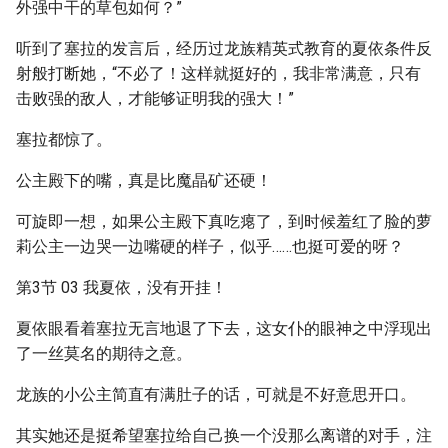
外强中干的草包如何？”
听到了塞拉的发言后，经历过龙族精英式教育的夏依条件反
射般打断她，“不必了！这样就挺好的，我非常满意，只有
击败强的敌人，才能够证明我的强大！”
塞拉都惊了。
公主殿下的嘴，真是比魔晶矿还硬！
可旋即一想，如果公主殿下真吃瘪了，到时候羞红了脸的萝
莉公主一边哭一边嘴硬的样子，似乎……也挺可爱的呀？
第3节 03 我夏依，没有开挂！
夏依眼看着塞拉无言地退了下去，这女仆的眼神之中浮现出
了一丝莫名的期待之意。
龙族的小公主简直有满肚子的话，可就是不好意思开口。
其实她还是挺希望塞拉给自己换一个没那么离谱的对手，注