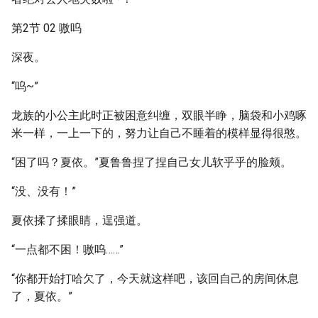
第2节 02 嗷呜
深夜。
“呜~”
龙族的小公主此时正被困意纠缠，双眼半睁，脑袋和小鸡啄
米一样，一上一下的，努力让自己不睡着的模样显得很憨。
“困了吗？夏依。”夏鲁鲁捏了捏自己女儿软乎乎的脸颊。
“没、没有！”
夏依揉了揉眼睛，逞强道。
“一点都不困！嗷呜……”
“你都开始打哈欠了，今天就这样吧，该回自己的房间休息
了，夏依。”