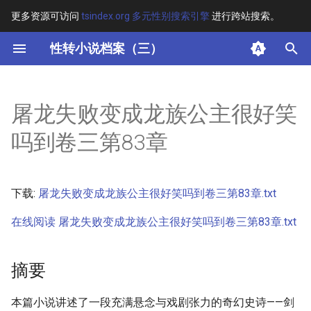
更多资源可访问
tsindex.org 多元性别搜索引擎
进行跨站搜索。
键
性转小说档案（三）
入
摘要
以
屠龙失败变成龙族公主很好笑
开
其他信息
吗到卷三第83章
始
正文
搜
下载:
屠龙失败变成龙族公主很好笑吗到卷三第83章.txt
索
在线阅读 屠龙失败变成龙族公主很好笑吗到卷三第83章.txt
摘要
本篇小说讲述了一段充满悬念与戏剧张力的奇幻史诗——剑