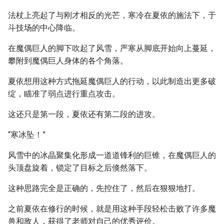
法杖上亮起了与刚才相反的光芒，寒冷在夏依的施法下，于
斗技场的中心降临。
在魔偶巨人的脚下吹起了风雪，严寒从脚底开始向上蔓延，
攀附到魔偶巨人身体的各个角落。
夏依想用这种方式拖延魔偶巨人的行动，以此制造出更多破
绽，瞄准了弱点进行重点攻击。
这还只是第一段，夏依还有第二段的进攻。
“寒冰坠！”
风雪中的冰晶聚集化形成一道道锋利的巨锥，在魔偶巨人的
头顶盘旋着，锁定了目标之后倏然落下。
这种思路完全是正确的，先控住了，然后在狠狠地打。
之前夏依在修行的时候，就是用这种手段轻松击败了许多魔
兽和敌人，获得了老师对自己的优秀评价。