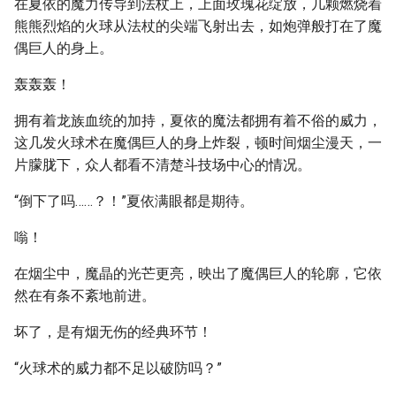
在夏依的魔力传导到法杖上，上面玫瑰花绽放，几颗燃烧着
熊熊烈焰的火球从法杖的尖端飞射出去，如炮弹般打在了魔
偶巨人的身上。
轰轰轰！
拥有着龙族血统的加持，夏依的魔法都拥有着不俗的威力，
这几发火球术在魔偶巨人的身上炸裂，顿时间烟尘漫天，一
片朦胧下，众人都看不清楚斗技场中心的情况。
“倒下了吗……？！”夏依满眼都是期待。
嗡！
在烟尘中，魔晶的光芒更亮，映出了魔偶巨人的轮廓，它依
然在有条不紊地前进。
坏了，是有烟无伤的经典环节！
“火球术的威力都不足以破防吗？”