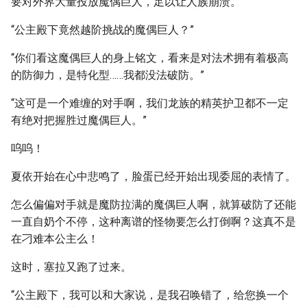
要对外界大量投放魔偶巨人，足以让人族崩溃。
“公主殿下竟然越阶挑战的魔偶巨人？”
“你们看这魔偶巨人的身上铭文，看来是对法术拥有着极高
的防御力，是特化型……我都没法破防。”
“这可是一个难缠的对手啊，我们龙族的精英护卫都不一定
有绝对把握胜过魔偶巨人。”
呜呜！
夏依开始在心中悲鸣了，脸蛋已经开始出现委屈的表情了。
怎么偏偏对手就是魔防拉满的魔偶巨人啊，就算破防了还能
一直自奶个不停，这种离谱的怪物要怎么打倒啊？这真不是
在刁难本公主么！
这时，塞拉又跑了过来。
“公主殿下，我可以和大家说，是我召唤错了，给您换一个