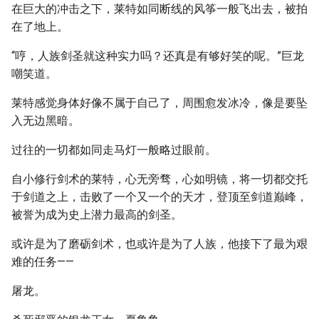
在巨大的冲击之下，莱特如同断线的风筝一般飞出去，被拍
在了地上。
“哼，人族剑圣就这种实力吗？还真是有够好笑的呢。”巨龙
嘲笑道。
莱特感觉身体好像不属于自己了，周围愈发冰冷，像是要坠
入无边黑暗。
过往的一切都如同走马灯一般略过眼前。
自小修行剑术的莱特，心无旁骛，心如明镜，将一切都交托
于剑道之上，击败了一个又一个的天才，登顶至剑道巅峰，
被誉为成为史上潜力最高的剑圣。
或许是为了磨砺剑术，也或许是为了人族，他接下了最为艰
难的任务——
屠龙。