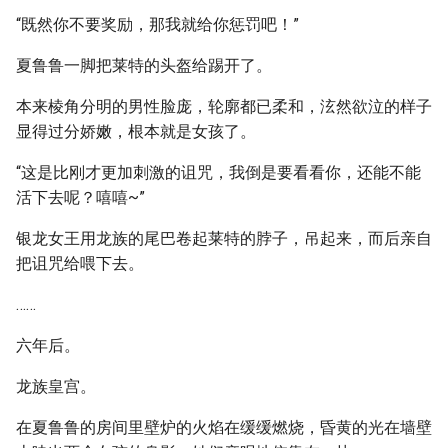
“既然你不要奖励，那我就给你惩罚吧！”
夏鲁鲁一脚把莱特的头盔给踢开了。
本来棱角分明的男性脸庞，轮廓都已柔和，泫然欲泣的样子
显得过分娇嫩，根本就是女孩了。
“这是比刚才更加刺激的诅咒，我倒是要看看你，还能不能
活下去呢？嘻嘻~”
银龙女王用龙族的尾巴卷起莱特的脖子，吊起来，而后亲自
把诅咒给喂下去。
……
六年后。
龙族皇宫。
在夏鲁鲁的房间里壁炉的火焰在缓缓燃烧，昏黄的光在墙壁