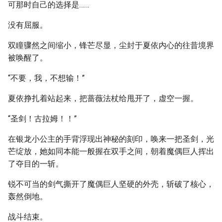
可那时自己的选择是……
没有屈服。
双瞳骤然之间缩小，锋芒尽显，尘封于夏依内心的往昔境界
被唤醒了。
“不要，我，不想输！”
夏依挣扎着站起来，把蔷薇法杖给甩开了，虚空一握。
“圣剑！古拉姆！！”
在银龙小公主的手背浮现出神秘的刻印，唤来一把圣剑，光
芒绽放，她如同本能一般握在双手之间，朝着魔偶巨人挥出
了夺目的一斩。
锐不可当的剑气撕开了魔偶巨人坚硬的外壳，斩破了核心，
轰然倒地。
战斗结束。