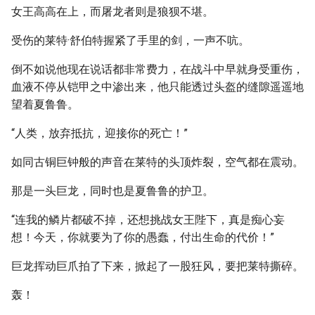
女王高高在上，而屠龙者则是狼狈不堪。
受伤的莱特·舒伯特握紧了手里的剑，一声不吭。
倒不如说他现在说话都非常费力，在战斗中早就身受重伤，
血液不停从铠甲之中渗出来，他只能透过头盔的缝隙遥遥地
望着夏鲁鲁。
“人类，放弃抵抗，迎接你的死亡！”
如同古铜巨钟般的声音在莱特的头顶炸裂，空气都在震动。
那是一头巨龙，同时也是夏鲁鲁的护卫。
“连我的鳞片都破不掉，还想挑战女王陛下，真是痴心妄
想！今天，你就要为了你的愚蠢，付出生命的代价！”
巨龙挥动巨爪拍了下来，掀起了一股狂风，要把莱特撕碎。
轰！