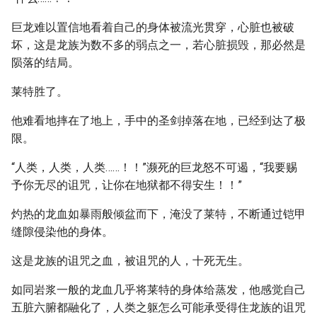
巨龙难以置信地看着自己的身体被流光贯穿，心脏也被破
坏，这是龙族为数不多的弱点之一，若心脏损毁，那必然是
陨落的结局。
莱特胜了。
他难看地摔在了地上，手中的圣剑掉落在地，已经到达了极
限。
“人类，人类，人类……！！”濒死的巨龙怒不可遏，“我要赐
予你无尽的诅咒，让你在地狱都不得安生！！”
灼热的龙血如暴雨般倾盆而下，淹没了莱特，不断通过铠甲
缝隙侵染他的身体。
这是龙族的诅咒之血，被诅咒的人，十死无生。
如同岩浆一般的龙血几乎将莱特的身体给蒸发，他感觉自己
五脏六腑都融化了，人类之躯怎么可能承受得住龙族的诅咒