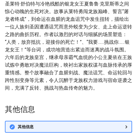
圣莱特·舒伯特与冷艳残酷的银龙女王夏鲁鲁·克里斯蒂之间
惊心动魄的生死对决。故事从莱特勇闯龙族巅峰、誓言“屠
龙者终成”，到命运在血腥的龙血诅咒中发生扭转，描绘出
一位人族剑圣因遭遇诅咒而意外蜕变为少女、走上命运逆转
之路的曲折历程。作者以激烈的对话与细腻的场景塑造：
“人类，放弃抵抗，迎接你的死亡！”、“我要……挑战你……银
龙女王！”等台词，成功地营造出紧迫而迷离的战斗氛围。
六年后的龙族皇宫，继承母亲霸气血统的小公主夏依在王族
试炼中勇敢对决魔法巨构，映衬出家族权谋与血脉传承的厚
重情感。整个故事融合了血腥剑战、魔法诅咒、命运轮回与
跨性别变身等元素，令人沉醉于龙族权力游戏与宿命逆袭之
间，充满了反转、挑战与热血传奇的魅力。
其他信息
其他信息