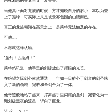
杀死邪恶的银龙王女，夏鲁鲁。
当他真正面对龙族的时候，方才知晓自身的渺小，本以为登
上了巅峰，可实际上只是被云雾包围的山腰而已。
真正的龙族翱翔在高天之上，是莱特无法触及的存在。
可他……
不愿就这样认输。
“圣剑！古拉姆！”
莱特怒吼道，他手里的剑绽放出了耀眼的光芒。
在绝望之际剑心依然通透，十年如一日醉心于剑道的剑圣踏
入了新的领域，宛若和圣剑合为了一体。
他奇迹般地站了起来，挥舞起手里闪耀的圣剑，宛若化为一
颗划破黑夜的流星，斩向了巨龙。
“什么……？！”