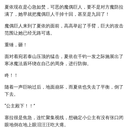
夏依现在是心急如焚，可恶的魔偶巨人，要不是对方魔防拉
满了，她早就把魔偶巨人干掉十回，甚至是九回了！
魔偶巨人来到了夏依的面前，高高举起了手臂，巨大的攻击
范围让她已经无路可逃。
重锤，砸！
面对着宛若泰山压顶的猛击，夏依在千钧一发之际施展出了
寒冰魔法盾环绕在自己的周身，进行防御。
咚！！
随着一声巨响过后，地面崩坏，而夏依也失去了平衡，倒了
下去。
“公主殿下！！”
塞拉很是焦急，连忙聚集视线，想确定小公主有没有张口闭
眼地倒在地上眼泪汪汪吃大瘪。