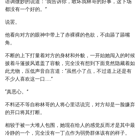
语调微妙的说道：“我告诉你，敢坏我林哥的好事，这下场
都没有一个好的。”
说罢。
他看向对方的眼神中带上了赤裸裸的色欲，不由舔了舔嘴
角。
不断的上下打量着对方的身材和外貌，一开始她闯入的时候
披着斗篷披风遮盖了容貌，完全没有想到下面竟然隐藏着如
此尤物，压低声音自言道：“虽然小了点，不过道上还是有
不少人喜欢这一口……”
“真恶心。”
不料还不等自称林哥的人将心里话说完，对方却是一脸嫌弃
的开口将其打断。
相较于被一大堆人包围，她现在给人的感觉反而才是其中最
冷静的一个，完全没有一丁点作为弱势群体该有的样子。