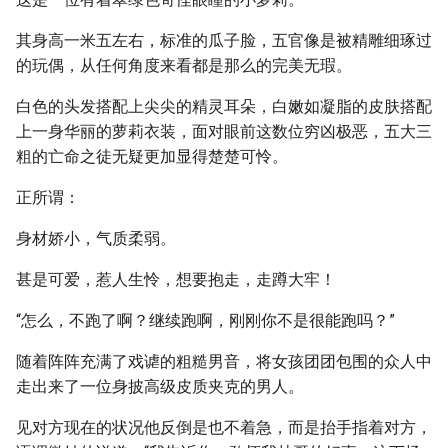
其身高一米五左右，标准的瓜子脸，五官像是被精雕细琢过
的玩偶，从任何角度来看都是那么的完美无瑕。
白色的头发搭配上尖尖的精灵耳朵，白嫩如凝脂的皮肤搭配
上一身华丽的萝莉衣装，面对眼前这数位穷凶极恶，五大三
粗的亡命之徒无疑更加显得楚楚可怜。
正所谓：
身材娇小，气质柔弱。
甚是可爱，惹人生怜，想要抱走，走蹲大牢！
“怎么，不跑了啊？继续跑啊，刚刚你不是很能跑吗？”
随着阵阵充满了戏谑的粗糙男音，将女孩团团包围的众人中
走出来了一位身披高级皮质夹克的男人。
见对方现在的状况他反倒是也不着急，而是抬手指着对方，