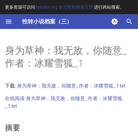
更多资源可访问
tsindex.org 多元性别搜索引擎
进行跨站搜索。
键
性转小说档案（三）
入
摘要
以
身为草神：我无敌，你随意_
开
其他信息
作者：冰耀雪狐_1
始
正文
搜
下载:
身为草神：我无敌，你随意_作者：冰耀雪狐_1.txt
索
在线阅读 身为草神：我无敌，你随意_作者：冰耀雪狐
_1.txt
摘要