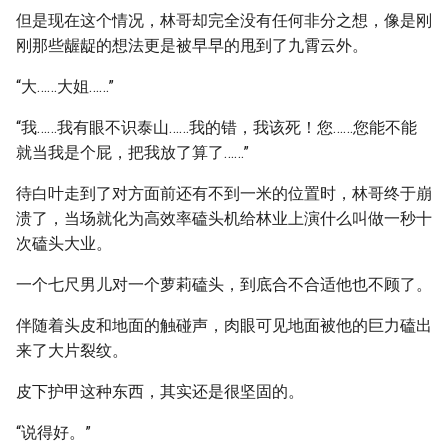
但是现在这个情况，林哥却完全没有任何非分之想，像是刚
刚那些龌龊的想法更是被早早的甩到了九霄云外。
“大……大姐……”
“我……我有眼不识泰山……我的错，我该死！您……您能不能
就当我是个屁，把我放了算了……”
待白叶走到了对方面前还有不到一米的位置时，林哥终于崩
溃了，当场就化为高效率磕头机给林业上演什么叫做一秒十
次磕头大业。
一个七尺男儿对一个萝莉磕头，到底合不合适他也不顾了。
伴随着头皮和地面的触碰声，肉眼可见地面被他的巨力磕出
来了大片裂纹。
皮下护甲这种东西，其实还是很坚固的。
“说得好。”