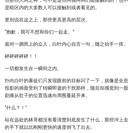
但那些人间之神，可不是这些阿猫阿狗们能接触到的，也不
是暗区内的大多数人可以接触到或者看见的。
更别说在这之上，那些更高更高的层次。
“抱歉，我可不想和你们一起走。”
面对一拥而上的众人，白叶内心自言一句，随之抬手一挥。
砰砰砰砰砰！！
一切都发生在一瞬间之内。
扑向白叶的暴徒们只发现眼前的目标闪了一下，就像是全息
投影的画面受到了转瞬即逝的干扰那样，随后却感觉到一股
剧痛从肚子的位置迅速向周围蔓延开来。
“什么？！”
站在远处的林哥都没有看清楚到底发生了什么，那些冲上去
的手下就以比刚刚更快的速度倒飞了出去。