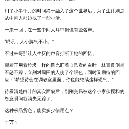
用了小半个月的时间终于融入了这个世界后，为了生计则是
从中间人那边找了一些小活。
一来一回，在一些中间人耳中倒也有些名声。
“哟吼，人小脾气不小。”
不过林哥那让人生厌的声音打断了她的回忆。
望着正用看垃圾一样的目光盯着自己看的白叶，林哥反倒是
不怒不躁，立刻对周围的人使了个眼色，同时又期待的回
应：“希望待会在调教室里面，你也能继续这样硬气。”
待看清楚白叶的真实面貌后，刚刚交易被这个小家伙搅和的
怒意瞬间就消失无踪了。
这种极品货色，能卖多少信用点？
十万？