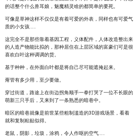
的话整个什么兽耳娘，魅魔精灵啥的都简单的要死。
可像是草神这样不仅仅是有着可爱的外表，同样也有可爱气
质的小女孩……
这完全不是那些靠着基因工程，义体配件，人体改造整出来
的人造产物能比拟的，那种居住在上层区域的富豪们可是很
喜欢白叶这种调调的货。
基于种种，在外面白叶都是将自己尽可能遮掩起来。
甭管有多少用，至少要做。
穿过街道，路途上在街边拐角顺手一拳打哭了一位不长眼的
萌新三只手后，又来到了一条熟悉的暗巷中。
暗区的暗巷就像是前世某些粗制滥造的3D游戏场景，看着
就和复制粘贴似得。
老鼠，阴影，垃圾，涂鸦，令人作呕的空气……