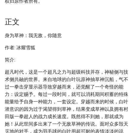
权归原作者所有。
正文
身为草神：我无敌，你随意
作者: 冰耀雪狐
简介:
超凡时代，这是一个超凡之力与超级科技并存，神秘侧与技
术侧共融的世界。来自地球的白叶玩原神抽草神沉船，气不
过一拳击穿显示器导致穿越而来，还觉醒了一个奇怪的能
力：设定赐予。每过一段时间，就可以消耗期间积蓄的特殊
能量给予自身一种能力，一套设定。穿越而来的时候，白叶
潜意识的因为过于渴望得到草神，结果变成草神以及拥有村
田版一拳超人的战力成长速度。既然得不到她，那就成为
她！从此世间多出来了一个无敌草神的传说。面对众多毁天
灭地的对手，成为羽毛球的白叶用超可耐的表情淡淡的说