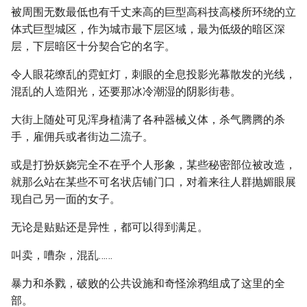
被周围无数最低也有千丈来高的巨型高科技高楼所环绕的立
体式巨型城区，作为城市最下层区域，最为低级的暗区深
层，下层暗区十分契合它的名字。
令人眼花缭乱的霓虹灯，刺眼的全息投影光幕散发的光线，
混乱的人造阳光，还要那冰冷潮湿的阴影街巷。
大街上随处可见浑身植满了各种器械义体，杀气腾腾的杀
手，雇佣兵或者街边二流子。
或是打扮妖娆完全不在乎个人形象，某些秘密部位被改造，
就那么站在某些不可名状店铺门口，对着来往人群抛媚眼展
现自己另一面的女子。
无论是贴贴还是异性，都可以得到满足。
叫卖，嘈杂，混乱……
暴力和杀戮，破败的公共设施和奇怪涂鸦组成了这里的全
部。