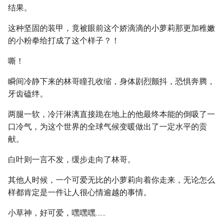
结果。
这种坚固的装甲，竟被眼前这个娇滴滴的小萝莉那更加稚嫩
的小粉拳给打成了这个样子？！
嘶！
瞬间冷静下来的林哥瞳孔收缩，身体剧烈颤抖，恐惧奔腾，
牙齿磕绊。
两腿一软，冷汗淋漓直接跪在地上的他最终本能的倒吸了一
口冷气，为这个世界的全球气候变暖做出了一定水平的贡
献。
白叶则一言不发，缓步走向了林哥。
其他人时候，一个可爱无比的小萝莉向着你走来，无论怎么
样都肯定是一件让人很心情逾越的事情。
小草神，好可爱，嘿嘿嘿……