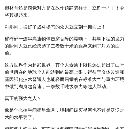
但林哥还是感觉对方是在故作镇静装样子，立刻一挥手下令
将其抓起来。
刹那间，摆好了战斗姿态的众人就立刻一拥而上！
砰砰砰一连串高速物体击穿音障的爆响下，其脚下猛的发力
的瞬间人就已经跨越了二者数十米的距离来到了对方的面
前。
这方世界作为超武世界，其个人素质下限也远远超出了白叶
前世所在的地球个人能达到的最高上限，得益于义体改造和
基因强化技术普通人也能轻而易举的在标准大气与重力环境
中做到肉身超音速，一拳数千吨级拳力等超人举动。
真正的强大之人？
像是什么抬手间摘星拿月，弹指间破灭星河也不过是泛泛之
术的水平罢了。