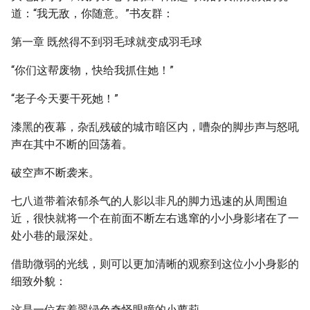
道：“我无敌，你随意。”书友群：
第一章 既然得不到羽毛球就变成羽毛球
“你们这帮废物，快给我抓住她！”
“老子今天要干死她！”
漆黑的夜幕，杂乱残破的城市暗区内，嘈杂的脚步声与怒吼
声在其中不断的回荡着。
破空声不断袭来。
七八道带着浓郁杀气的人影以非凡的脚力迅速的从周围迫
近，很快就将一个在前面不断左右逃窜的小小身影堵在了一
处小巷的最深处。
借助微弱的光线，则可以更加清晰的观察到这位小小身影的
细致外貌：
这是一位有着翠绿色奇怪眼瞳的小萝莉。