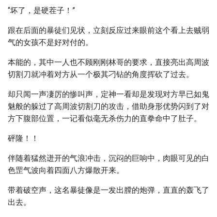
“坏了，是硬茬子！”
跟在后面的暴徒们见状，立刻反应过来眼前这个看上去贼弱
气的女孩不是好对付的。
本能的，其中一人也不顾刚刚林哥的要求，直接亮出高周波
切割刀就冲着对方从一个极其刁钻的角度挥砍了过去。
却只闻一声凄厉的惨叫声，定神一看却是发现对方早已如鬼
魅般的躲过了高周波切割刀的攻击，借助身形优势闪到了对
方下腹部位置，一记看似毫无杀伤力的直拳命中了肚子。
砰隆！！
伴随着猛然迸开的气浪冲击，沉闷的巨响中，肉眼可见的白
色罡气波向着四面八方爆散开来。
带着破空声，这名暴徒像是一发出膛的炮弹，直直的轰飞了
出去。