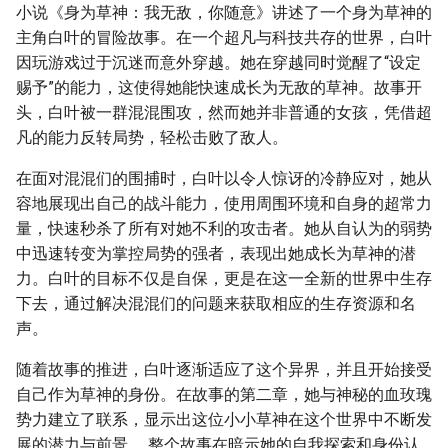
小说《身为草神：我无敌，你随意》讲述了一个身为草神的
主角白叶的冒险故事。在一个超凡与科技共存的世界，白叶
因玩游戏过于沉迷而意外穿越。她在穿越同时觉醒了“设定
赐予”的能力，这使得她能快速成长为无敌的草神。故事开
头，白叶被一群混混围攻，然而她并非普通的女孩，凭借超
凡的能力反转局势，轻松击败了敌人。
在面对混混们的围捕时，白叶以令人惊讶的冷静应对，她从
容地展现出自己的战斗能力，使用周围环境和自身的超常力
量，快速秒杀了所有对她不利的攻击者。她从自认为的弱势
中迅速转变为掌控局势的强者，表现出她成长为草神的潜
力。白叶的目标不仅是自保，更是在这一全新的世界中生存
下去，通过解决混混们的问题来获取相应的生存资源和名
声。
随着故事的推进，白叶逐渐适应了这个异界，并且开始接受
自己作为草神的身份。在故事的第二章，她与神秘的血玫瑰
势力建立了联系，显示出这位小小草神在这个世界中不断发
展的潜力与前景。 整个故事在暗示她的自我探索和身份认