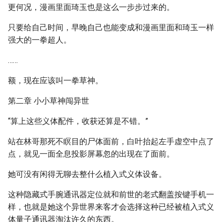
更何况，漫画里面琦玉也是这么一步步过来的。
只要给自己时间，早晚自己也能变成和漫画里面和琦玉一样
强大的一拳超人。
……
额，现在应该叫一拳草神。
第二章 小小草神闯异世
“算上这些义体配件，收获还算是不错。”
站在林哥那死不瞑目的尸体面前，白叶抬起左手虚空中点了
点，就见一面全息投影屏幕忽的出现在了面前。
她可没有闲得无聊去整什么植入式义体设备。
这种隐藏式手腕通讯器定位就和前世的老式翻盖按键手机一
样，也就是她这个异世界来客才会选择这种已经被植入式义
体量子通讯器淘汰许久的东西。