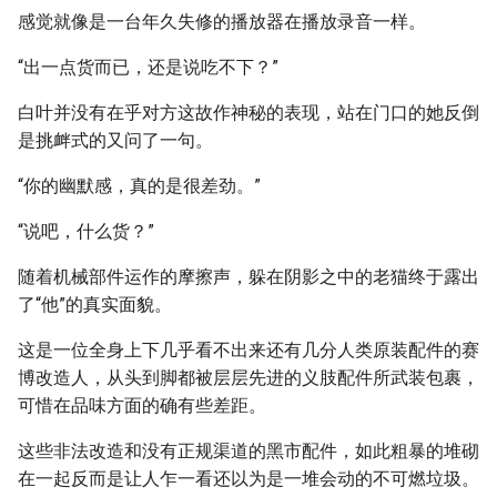
感觉就像是一台年久失修的播放器在播放录音一样。
“出一点货而已，还是说吃不下？”
白叶并没有在乎对方这故作神秘的表现，站在门口的她反倒
是挑衅式的又问了一句。
“你的幽默感，真的是很差劲。”
“说吧，什么货？”
随着机械部件运作的摩擦声，躲在阴影之中的老猫终于露出
了“他”的真实面貌。
这是一位全身上下几乎看不出来还有几分人类原装配件的赛
博改造人，从头到脚都被层层先进的义肢配件所武装包裹，
可惜在品味方面的确有些差距。
这些非法改造和没有正规渠道的黑市配件，如此粗暴的堆砌
在一起反而是让人乍一看还以为是一堆会动的不可燃垃圾。