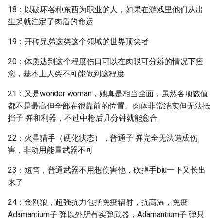
18：以破坏各种东西为职业的人，如果在游戏里他们从出
生起就注定了肉盾的命运
19：开砖兄弟这类这个领域的世界顶尖者
20：体质达到这个程度伤口可以在肉眼可分辨的情况下痊
愈，基本上人类不可能做到这程度
21：又是wonder woman，她真是相当全面，虽然各项数值
都不是最高但全部在很靠前的位置。肉体非常结实但无法抵
挡子 弹和利器，不过中枪后几分钟就能愈合
22：火星猎手（硬化状态），普通子 弹完全无法造成伤
害，非动用能量武器不可
23：短笛，普通武器不用想伤害他，砍掉手biu一下又长出
来了
24：金刚狼，超强抗力包括免疫辐射，抗高温，免疫
Adamantium子 弹以外所有实弹武器，Adamantium子 弹只