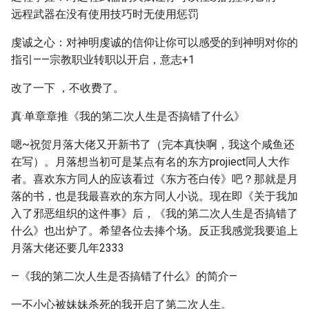
远程武器在没有使用技巧时无使用惩罚
虔诚之心：对神明虔诚的信仰让你可以感受的到神明对你的
指引——宗教职业转职以开启，意志+1
改了一下 ，不收费了。
真·单章章推《我的第二次人生是否搞错了什么》
嗯~祝贺月落大佬又开新书了（完本真快啊，我这个咸鱼还
在写）。月落想当初可是某点有名的东方projiect同人大作
者。喜欢东方同人的应该看过《东方苍白传》吧？那就是月
落的书，也是我最喜欢的东方同人小说。现在即《关于我加
入了邪恶组织的这件事》后，《我的第二次人生是否搞错了
什么》也出炉了。希望各位去捧个场。反正我感觉我要追上
月落大佬还要几年2333
—《我的第二次人生是否搞错了什么》的简介—
一不小心被妹妹杀死的我开启了第二次人生。