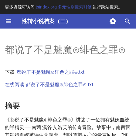
更多资源可访问
tsindex.org 多元性别搜索引擎
进行跨站搜索。
键
性转小说档案（三）
入
摘要
以
都说了不是魅魔⊙绯色之罪⊙
开
其他信息
始
正文
下载:
都说了不是魅魔⊙绯色之罪⊙.txt
搜
在线阅读 都说了不是魅魔⊙绯色之罪⊙.txt
索
摘要
《都说了不是魅魔⊙绯色之罪⊙》讲述了一位拥有魅妖血统
的半精灵——南茜·溪谷·艾洛芙的传奇冒险。故事中，南茜因
其独特血统被误认为魅魔，却以震撼人心的豪言回应：“谁