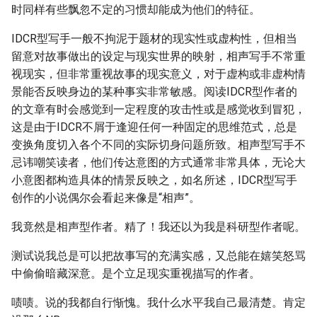
时同样有些飘忽不定的习惯却能成为他们的特征。
IDCR型写手一般不拘泥于题材的现实性或虚构性，但相当
留意对故事做出的设定与现实世界的映射，相声写手不常重
视现实，但非常重视故事的现实意义，对于虚构或非虚构情
景能否反映身边的某种事实非常敏感。阅读IDCR型作者的
的文章有时会感觉到一定程度的攻击性或是感觉收到冒犯，
这是由于IDCR不屑于逢迎任何一种固定的思维范式，总是
变换角度切入各个不同的实际切身问题所致。相声型写手不
忌讳嘲笑读者，他们传达意图的方式通常非常具体，无论大
小意图都构造具体的情景反映之，如名所述，IDCR型写手
创作的小说偶尔会看起来像是“相声”。
我竟然是相声型作者。精了！我还以为我是科研型作者呢。
测试说我总是可以把故事写的充满实感，又总能在嬉笑怒骂
中偷偷暗藏深意。是个立足现实重视描写的作者。
啧啧。说的我都自行惭愧。我什么水平我自己最清楚。肯定