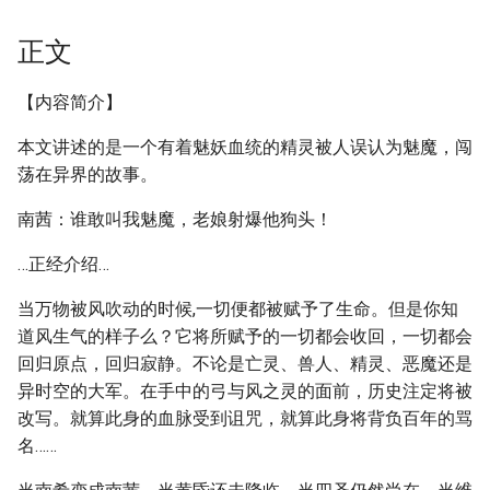
正文
【内容简介】
本文讲述的是一个有着魅妖血统的精灵被人误认为魅魔，闯
荡在异界的故事。
南茜：谁敢叫我魅魔，老娘射爆他狗头！
…正经介绍…
当万物被风吹动的时候,一切便都被赋予了生命。但是你知
道风生气的样子么？它将所赋予的一切都会收回，一切都会
回归原点，回归寂静。不论是亡灵、兽人、精灵、恶魔还是
异时空的大军。在手中的弓与风之灵的面前，历史注定将被
改写。就算此身的血脉受到诅咒，就算此身将背负百年的骂
名……