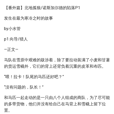
【番外篇】北地孤狼/诺斯加尔德的陷落P1
发生在最为寒冷之时的故事
by小水管
p1 向导/猎人
—正文—
马队在雪原中艰难的跋涉着，除了要拉动装满了小麦和甘薯
的货运雪橇外，它们的背上还背负着沉重的皮革和布匹。
“喂！拉卡！队尾的马匹还好吧？”
“没有问题的，队长！”
和马匹一起走动的是一只由八个人组成的商队，为了尽可能
的多带货物，他们并没有给自己在马背上和雪橇上留下位
置。