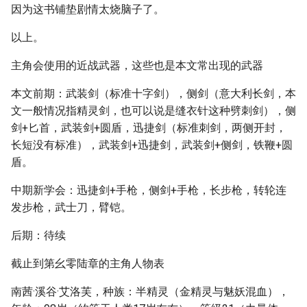
因为这书铺垫剧情太烧脑子了。
以上。
主角会使用的近战武器，这些也是本文常出现的武器
本文前期：武装剑（标准十字剑），侧剑（意大利长剑，本
文一般情况指精灵剑，也可以说是缝衣针这种劈刺剑），侧
剑+匕首，武装剑+圆盾，迅捷剑（标准刺剑，两侧开封，
长短没有标准），武装剑+迅捷剑，武装剑+侧剑，铁鞭+圆
盾。
中期新学会：迅捷剑+手枪，侧剑+手枪，长步枪，转轮连
发步枪，武士刀，臂铠。
后期：待续
截止到第幺零陆章的主角人物表
南茜·溪谷·艾洛芙，种族：半精灵（金精灵与魅妖混血），