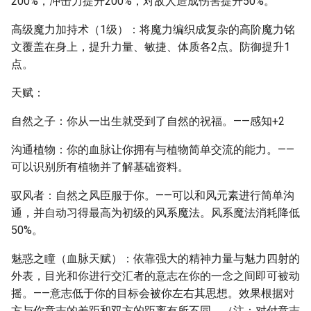
200%，冲击力提升200%，对敌人造成伤害提升50%。
高级魔力加持术（1级）：将魔力编织成复杂的高阶魔力铭
文覆盖在身上，提升力量、敏捷、体质各2点。防御提升1
点。
天赋：
自然之子：你从一出生就受到了自然的祝福。——感知+2
沟通植物：你的血脉让你拥有与植物简单交流的能力。——
可以识别所有植物并了解基础资料。
驭风者：自然之风臣服于你。——可以和风元素进行简单沟
通，并自动习得最高为初级的风系魔法。风系魔法消耗降低
50%。
魅惑之瞳（血脉天赋）：依靠强大的精神力量与魅力四射的
外表，目光和你进行交汇者的意志在你的一念之间即可被动
摇。——意志低于你的目标会被你左右其思想。效果根据对
方与你意志的差距和双方的距离有所不同。（注：对付意志