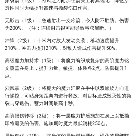
撕裂箭（1级）：将风之力附加在箭头上将其锐化，降低穿
透性同时大幅提升箭速与撕裂伤口伤害。
无影击（1级）：急速射出一支冷箭，令人防不胜防。伤害
为200%。（注：连续射击很可能导致弓弦崩断。）
冲锋（2级）：十米内对敌人发动突袭，移动速度提升
210%，冲击力提升210%，对敌人造成伤害提升50%。
高级魔力加持术（1级）：将魔力编织成复杂的高阶魔力铭
文覆盖在身上，提升力量、敏捷、体质各2点。防御提升1
点。
烈风掌（2级）：将庞大的魔力汇聚在手中以双螺旋方向进
行操控，可贴身短距离内进行释放。对目标造成毁灭性的撕
裂与穿透伤。蓄力时间最高十秒。
高阶损伤转移（2级）：将一层魔力护盾施加在身上以抵挡
即将遭受的伤害。施加期时魔力最低消耗250点。
局部魔化（1级）：将身体的局部进行硬化，硬化的局部防