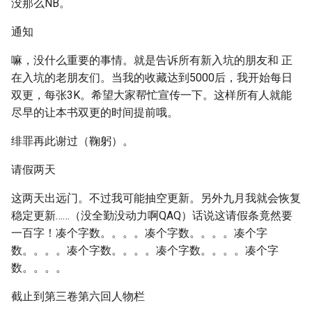
没那么NB。
通知
嘛，没什么重要的事情。就是告诉所有新入坑的朋友和 正
在入坑的老朋友们。当我的收藏达到5000后，我开始每日
双更，每张3K。希望大家帮忙宣传一下。这样所有人就能
尽早的让本书双更的时间提前哦。
绯罪再此谢过（鞠躬）。
请假两天
这两天出远门。不过我可能抽空更新。另外九月我就会恢复
稳定更新……（没全勤没动力啊QAQ）话说这请假条竟然要
一百字！凑个字数。。。。凑个字数。。。。凑个字
数。。。。凑个字数。。。。凑个字数。。。。凑个字
数。。。。
截止到第三卷第六回人物栏