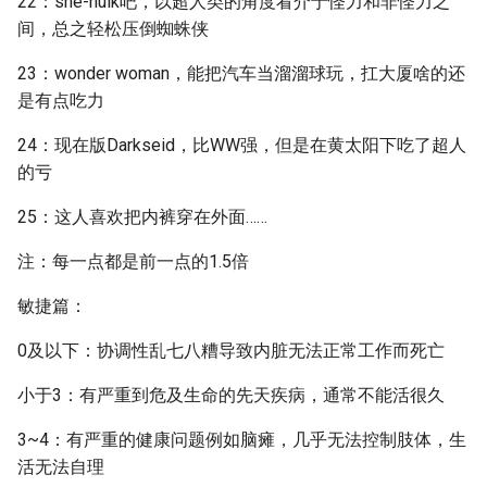
22：she-hulk吧，以超人类的角度看介于怪力和非怪力之
间，总之轻松压倒蜘蛛侠
23：wonder woman，能把汽车当溜溜球玩，扛大厦啥的还
是有点吃力
24：现在版Darkseid，比WW强，但是在黄太阳下吃了超人
的亏
25：这人喜欢把内裤穿在外面……
注：每一点都是前一点的1.5倍
敏捷篇：
0及以下：协调性乱七八糟导致内脏无法正常工作而死亡
小于3：有严重到危及生命的先天疾病，通常不能活很久
3~4：有严重的健康问题例如脑瘫，几乎无法控制肢体，生
活无法自理