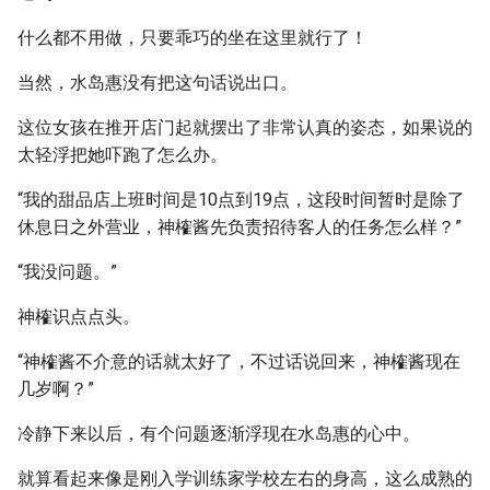
什么都不用做，只要乖巧的坐在这里就行了！
当然，水岛惠没有把这句话说出口。
这位女孩在推开店门起就摆出了非常认真的姿态，如果说的
太轻浮把她吓跑了怎么办。
“我的甜品店上班时间是10点到19点，这段时间暂时是除了
休息日之外营业，神榷酱先负责招待客人的任务怎么样？”
“我没问题。”
神榷识点点头。
“神榷酱不介意的话就太好了，不过话说回来，神榷酱现在
几岁啊？”
冷静下来以后，有个问题逐渐浮现在水岛惠的心中。
就算看起来像是刚入学训练家学校左右的身高，这么成熟的