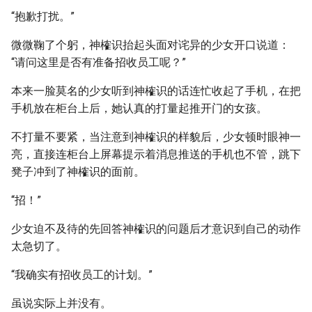
“抱歉打扰。”
微微鞠了个躬，神榷识抬起头面对诧异的少女开口说道：
“请问这里是否有准备招收员工呢？”
本来一脸莫名的少女听到神榷识的话连忙收起了手机，在把
手机放在柜台上后，她认真的打量起推开门的女孩。
不打量不要紧，当注意到神榷识的样貌后，少女顿时眼神一
亮，直接连柜台上屏幕提示着消息推送的手机也不管，跳下
凳子冲到了神榷识的面前。
“招！”
少女迫不及待的先回答神榷识的问题后才意识到自己的动作
太急切了。
“我确实有招收员工的计划。”
虽说实际上并没有。