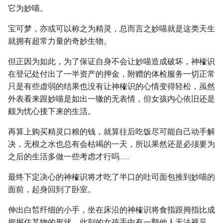
它为妙喵。
宝可梦，亦或可以称之为精灵，总而言之妙喵就是这类天生
就拥有超常力量的奇妙生物。
但正因为如此，为了保证自身不会让妙喵造成破坏，神榷识
在登记处付出了一半资产的押金，附赠的体检服务一切正常
只是有些虚弱的结果也没有让神榷识的心情变得轻松，虽然
外表看来跟妙喵是如出一辙的无表情，但女孩内心依旧还是
颇为忧心接下来的生活。
再算上购买精灵口粮的钱，就算往后吃饭尽可能自己动手解
决，无根之水也总有会枯竭的一天，所以果然还是必须要为
之后的生活多做一些考虑才行吗……
最终下定决心的神榷识将才吃了半口的吐司面包推到妙喵的
面前，起身回到了卧室。
伸出白皙纤细的小手，坐在床沿的神榷识将食指跟拇指比成
把握住某物的形状，此刻的女孩手中有一颗他人无法视见，