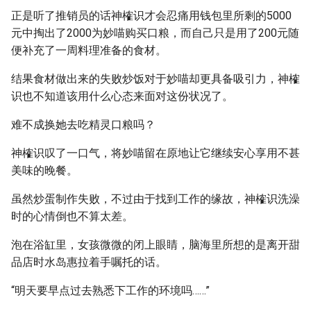
正是听了推销员的话神榷识才会忍痛用钱包里所剩的5000
元中掏出了2000为妙喵购买口粮，而自己只是用了200元随
便补充了一周料理准备的食材。
结果食材做出来的失败炒饭对于妙喵却更具备吸引力，神榷
识也不知道该用什么心态来面对这份状况了。
难不成换她去吃精灵口粮吗？
神榷识叹了一口气，将妙喵留在原地让它继续安心享用不甚
美味的晚餐。
虽然炒蛋制作失败，不过由于找到工作的缘故，神榷识洗澡
时的心情倒也不算太差。
泡在浴缸里，女孩微微的闭上眼睛，脑海里所想的是离开甜
品店时水岛惠拉着手嘱托的话。
“明天要早点过去熟悉下工作的环境吗……”