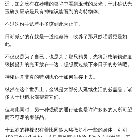
适，加之没有在妙喵的兽眸中看到玉球的反光，于此确认光
玉确实应该是只有神榷识能看到的奇特物体。
不过这份尝试差不多该到此为止了。
日渐减少的存款是一道催命符，收养了那只妙喵后更是如
此。
不仅仅是为了自已，也是为了那只精灵，先将那枚解锁进度
缓慢提升的光玉放在一边，想想度过接下来日子的办法吧。
神榷识并非真的特别忧心于如何生存下去。
纵然在这个世界上，金钱是大部分人延续生活的必需品，诸
多人士也追求渴望着它们。
但与此同时，另一种强硬的通行证也是许许多多的人所可望
而不可即的奢侈品。
十五岁的神榷识有着比同龄人略微娇小一些的身体，刚刚