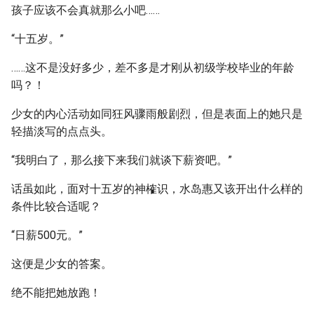
孩子应该不会真就那么小吧……
“十五岁。”
……这不是没好多少，差不多是才刚从初级学校毕业的年龄
吗？！
少女的内心活动如同狂风骤雨般剧烈，但是表面上的她只是
轻描淡写的点点头。
“我明白了，那么接下来我们就谈下薪资吧。”
话虽如此，面对十五岁的神榷识，水岛惠又该开出什么样的
条件比较合适呢？
“日薪500元。”
这便是少女的答案。
绝不能把她放跑！