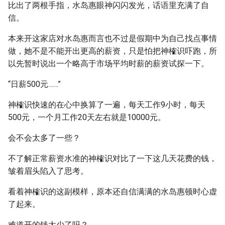
比出了两根手指，水岛惠眼神闪闪发光，话语里充满了自
信。
本来开这家店对水岛惠而言也不过是假期中为自己找点事情
做，她不是不能开出更高的薪资，只是怕把神榷识吓跑，所
以先暂时说出一个略高于市场平均时薪的薪资试探一下。
“日薪500元……”
神榷识快速的在心中换算了一遍，每天工作9小时，每天
500元，一个月工作20天左右就是10000元。
会不会太多了一些？
不了解正常薪资水准的神榷识对比了一下这几天花费的钱，
皱着眉头陷入了思考。
看着神榷识的这副模样，原本还自信满满的水岛惠顿时心虚
了起来。
难道开的钱太少了吗？