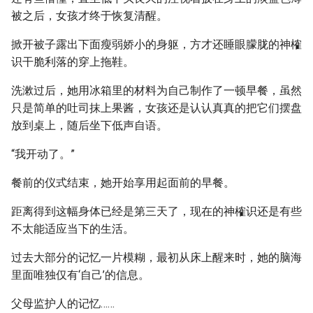
被之后，女孩才终于恢复清醒。
掀开被子露出下面瘦弱娇小的身躯，方才还睡眼朦胧的神榷
识干脆利落的穿上拖鞋。
洗漱过后，她用冰箱里的材料为自己制作了一顿早餐，虽然
只是简单的吐司抹上果酱，女孩还是认认真真的把它们摆盘
放到桌上，随后坐下低声自语。
“我开动了。”
餐前的仪式结束，她开始享用起面前的早餐。
距离得到这幅身体已经是第三天了，现在的神榷识还是有些
不太能适应当下的生活。
过去大部分的记忆一片模糊，最初从床上醒来时，她的脑海
里面唯独仅有‘自己’的信息。
父母监护人的记忆……