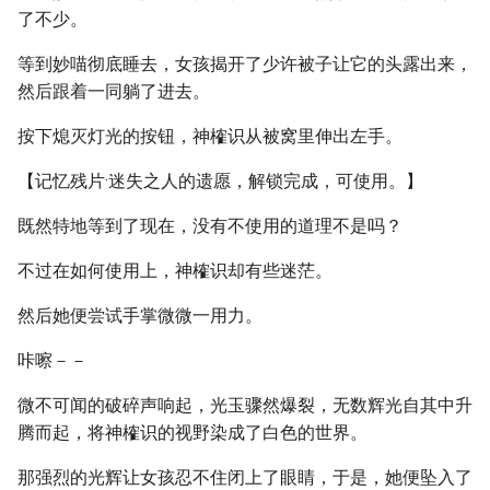
了不少。
等到妙喵彻底睡去，女孩揭开了少许被子让它的头露出来，
然后跟着一同躺了进去。
按下熄灭灯光的按钮，神榷识从被窝里伸出左手。
【记忆残片·迷失之人的遗愿，解锁完成，可使用。】
既然特地等到了现在，没有不使用的道理不是吗？
不过在如何使用上，神榷识却有些迷茫。
然后她便尝试手掌微微一用力。
咔嚓－－
微不可闻的破碎声响起，光玉骤然爆裂，无数辉光自其中升
腾而起，将神榷识的视野染成了白色的世界。
那强烈的光辉让女孩忍不住闭上了眼睛，于是，她便坠入了