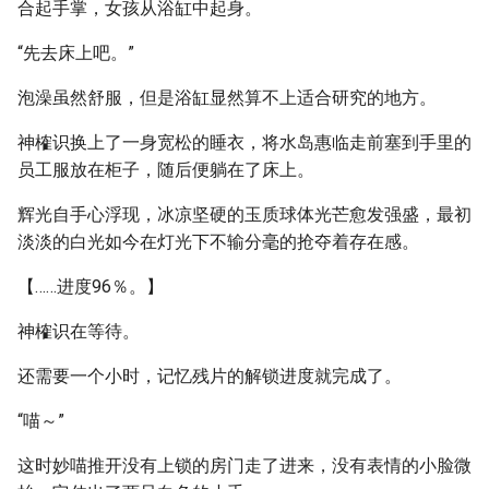
合起手掌，女孩从浴缸中起身。
“先去床上吧。”
泡澡虽然舒服，但是浴缸显然算不上适合研究的地方。
神榷识换上了一身宽松的睡衣，将水岛惠临走前塞到手里的
员工服放在柜子，随后便躺在了床上。
辉光自手心浮现，冰凉坚硬的玉质球体光芒愈发强盛，最初
淡淡的白光如今在灯光下不输分毫的抢夺着存在感。
【……进度96％。】
神榷识在等待。
还需要一个小时，记忆残片的解锁进度就完成了。
“喵～”
这时妙喵推开没有上锁的房门走了进来，没有表情的小脸微