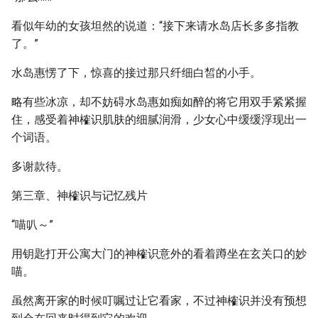
看似年幼的女孩坦然的说道：“接下来请水岛店长多多指教
了。”
水岛惠愣了下，惊喜的接过那只纤细白皙的小手。
略有些冰凉，却不妨碍水岛惠如痴如醉的将它用双手紧紧握
住，感受着神榷识肌肤的细腻润滑，少女心中缓缓浮现出一
个词语。
多谢款待。
第三章、神榷识与记忆残片
“喵叭～”
用钥匙打开公寓大门的神榷识意外的看着蹲坐在玄关口的妙
喵。
虽然离开家的时候叮嘱过让它看家，不过神榷识并没有预想