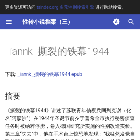
更多资源可访问
tsindex.org 多元性别搜索引擎
进行跨站搜索。
键
性转小说档案（三）
入
摘要
以
_iannk_撕裂的铁幕1944
开
其他信息
始
下载:
_iannk_撕裂的铁幕1944.epub
搜
索
摘要
《撕裂的铁幕1944》讲述了苏联青年侦察兵阿列克谢（化
名“阿廖沙”）在1944年圣诞节前夕于普希金市执行秘密侦查
任务时被纳粹俘虏，卷入德国研究所实施的性别改造实验。
第三章“失去”中，他在手术台上惊恐地发现：“我猛然发觉自