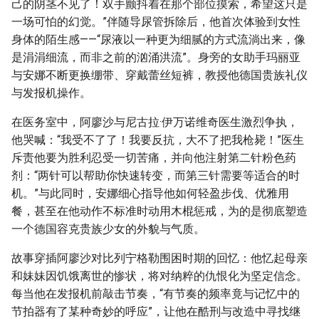
己的阴茎不见了！双手颤抖着在那个部位摸索，希望这只是
一场可怕的幻觉。”伴随导尿管拆除后，他首次体验到女性
身体的陌生感——“尿液以一种更为细腻的方式流淌出来，像
是涓涓细流，而非之前的汹涌洪流”。身旁的女助手玛丽亚
与安娜不断更换绷带、穿戴蕾丝短裤，教授他德国贵族礼仪
与发报机操作。
在医务室中，阿廖沙与尼古拉·伊万诺维奇医生激烈争执，
他哭喊：“我受不了了！我要反抗，大不了把我枪毙！”医生
斥责他要为胜利忍受一切苦痛，并向他注射第二针粉色药
剂：“两针可以帮助你快速转变，而第三针需要等适合的时
机。”与此同时，安娜细心指导他如何轻盈步伐、优雅用
餐，甚至在他动作不标准时动用木棍惩戒，为的是彻底塑造
一个德国容克贵族少女的外貌与气质。
故事穿插阿廖沙对比列宁格勒围困时期的回忆：他忆起母亲
和妹妹因饥饿离世的惨状，将对纳粹的仇恨化为坚定信念。
每当他在发报机前敲击节奏，“有节奏的频率竟与记忆中的
节拍器有了某种奇妙的呼应”，让他在酷刑与改造中寻找继