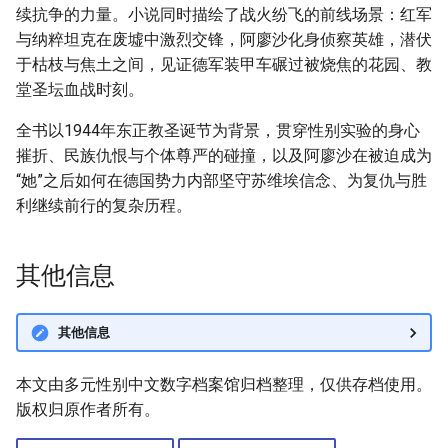
续抗争的力量。小说同时描绘了战火纷飞的前线场景：红军
与纳粹坦克在废墟中激烈交锋，阿廖沙化身侦察英雄，潜伏
于枯枝与焦土之间，见证德军装甲车碾过被烧焦的花园、教
堂圣坛血战时刻。
全书以1944年东正教圣诞节为背景，贯穿性别实验的身心
摧折、民族仇恨与个体尊严的碰撞，以及阿廖沙在被迫成为
“她”之后如何在德国势力内部坚守苏维埃信念、为复仇与胜
利继续前行的复杂历程。
其他信息
其他信息
本文由多元性别中文数字档案馆归档整理，仅供存档使用。
版权归原作者所有。