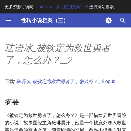
更多资源可访问
tsindex.org 多元性别搜索引擎
进行跨站搜索。
键
性转小说档案（三）
入
摘要
以
珐语冰_被钦定为救世勇者
开
其他信息
了，怎么办？__2
始
搜
下载:
珐语冰_被钦定为救世勇者了，怎么办？__2
.epub
索
摘要
《被钦定为救世勇者了，怎么办？》是一部描绘异世界冒险
的小说，故事围绕主角薇琳展开，她是一个被意外卷入救世
英雄使命的普通女孩。随着剧情的发展，薇琳不仅要面对来