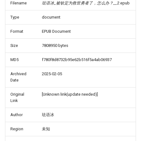
Filename
珐语冰_被钦定为救世勇者了，怎么办？__2
.epub
Type
document
Format
EPUB Document
Size
7808950 bytes
MD5
f780f8d8732b95e62b516f5a4ab06937
Archived
2025-02-05
Date
Original
[Unknown link(update needed)]
Link
Author
珐语冰
Region
未知